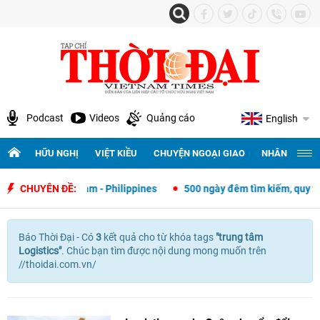
Podcast
Videos
Quảng cáo
English
HỮU NGHỊ
VIỆT KIỀU
CHUYỆN NGOẠI GIAO
NHÂN QUYỀN 
ngoại giao Việt Nam - Philippines
CHUYÊN ĐỀ:
500 ngày đêm tìm kiếm, quy tập 
Báo Thời Đại - Có
3
kết quả cho
từ khóa tags
"
trung tâm
Logistics"
. Chúc bạn tìm được nội dung mong muốn trên
//thoidai.com.vn/