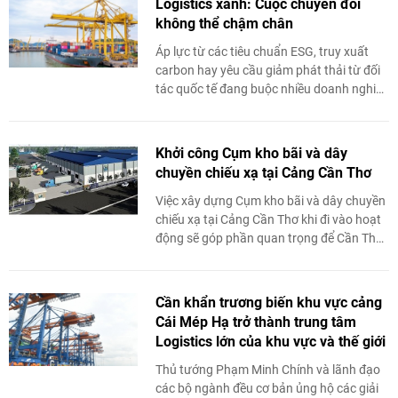
Logistics xanh: Cuộc chuyển đổi
không thể chậm chân
Áp lực từ các tiêu chuẩn ESG, truy xuất
carbon hay yêu cầu giảm phát thải từ đối
tác quốc tế đang buộc nhiều doanh nghiệp
logistics Việt Nam bước vào một cuộc
chuyển đổi ...
Khởi công Cụm kho bãi và dây
chuyền chiếu xạ tại Cảng Cần Thơ
Việc xây dựng Cụm kho bãi và dây chuyền
chiếu xạ tại Cảng Cần Thơ khi đi vào hoạt
động sẽ góp phần quan trọng để Cần Thơ
đảm trách vai trò trung tâm logistics ...
Cần khẩn trương biến khu vực cảng
Cái Mép Hạ trở thành trung tâm
Logistics lớn của khu vực và thế giới
Thủ tướng Phạm Minh Chính và lãnh đạo
các bộ ngành đều cơ bản ủng hộ các giải