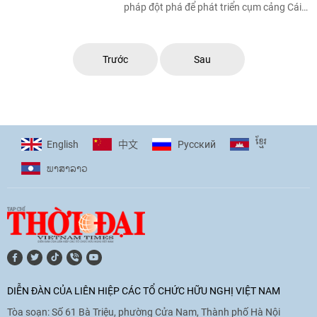
pháp đột phá để phát triển cụm cảng Cái
Mép-Thị Vải, phát huy mạnh mẽ tiềm năng,
...
Trước
Sau
ខ្មែរ
English
Pусский
中文
ພາ​ສາ​ລາວ
DIỄN ĐÀN CỦA LIÊN HIỆP CÁC TỔ CHỨC HỮU NGHỊ VIỆT NAM
Tòa soạn: Số 61 Bà Triệu, phường Cửa Nam, Thành phố Hà Nội