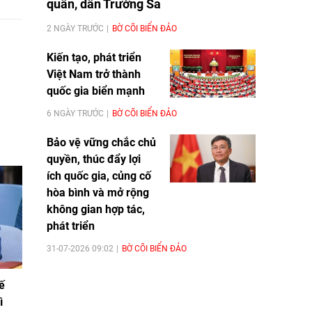
quân, dân Trường Sa
2 NGÀY TRƯỚC
BỜ CÕI BIỂN ĐẢO
Kiến tạo, phát triển
Việt Nam trở thành
quốc gia biển mạnh
6 NGÀY TRƯỚC
BỜ CÕI BIỂN ĐẢO
Bảo vệ vững chắc chủ
quyền, thúc đẩy lợi
ích quốc gia, củng cố
hòa bình và mở rộng
không gian hợp tác,
phát triển
31-07-2026 09:02
BỜ CÕI BIỂN ĐẢO
ế
ì