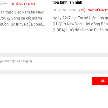
hoà bình, an ninh
7/2026
TỰ HÀO VIỆT NAM
08:53 | 24/07/2026
VIỆT NAM HÔM NAY
Tri thức Việt Nam tại New
Ngày 22/7, tại Trụ sở Liên hợp 
ợc kỳ vọng sẽ kết nối và
(LHQ) ở New York, Hội đồng Bảo
guồn lực trí tuệ của cộng
(HĐBA) LHQ đã tổ chức Phiên t
i Việt, tăng cường sự gắn
luận mở cấp cao với chủ đề “Quả
đồng, thúc đẩy quan hệ hợp
tài nguyên thiên nhiên: Nền tảng
dân cũng như đóng góp
hoà bình, an ninh và thịnh vượng
ho sự phát triển chung của
dưới sự chủ trì của Bộ trưởng N
và New Zealand.
giao Cộng hoà Dân chủ Congo (
Chủ tịch HĐBA tháng 7/2026).
GỬI