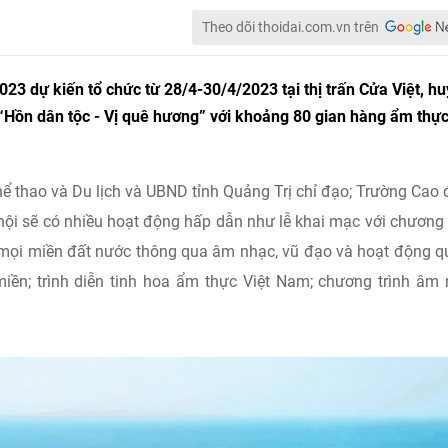
Theo dõi thoidai.com.vn trên
23 dự kiến tổ chức từ 28/4-30/4/2023 tại thị trấn Cửa Việt, h
ề “Hồn dân tộc - Vị quê hương” với khoảng 80 gian hàng ẩm thự
Thể thao và Du lịch và UBND tỉnh Quảng Trị chỉ đạo; Trường Cao
hội sẽ có nhiều hoạt động hấp dẫn như lễ khai mạc với chương 
 mọi miền đất nước thông qua âm nhạc, vũ đạo và hoạt động 
iền; trình diễn tinh hoa ẩm thực Việt Nam; chương trình âm