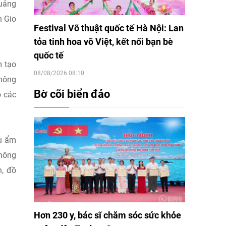
Quảng
n Gio
Festival Võ thuật quốc tế Hà Nội: Lan
tỏa tinh hoa võ Việt, kết nối bạn bè
quốc tế
m tạo
08/08/2026 08:10
thông
Bờ cõi biển đảo
o các
ệu ẩm
không
n, đồ
Hơn 230 y, bác sĩ chăm sóc sức khỏe