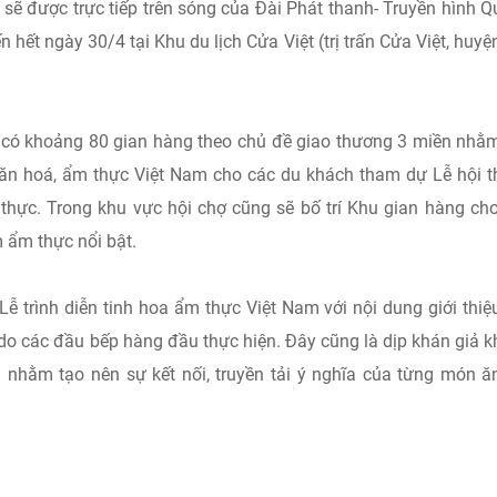
i sẽ được trực tiếp trên sóng của Đài Phát thanh- Truyền hình 
n hết ngày 30/4 tại Khu du lịch Cửa Việt (trị trấn Cửa Việt, huyệ
ẽ có khoảng 80 gian hàng theo chủ đề giao thương 3 miền nhằ
 văn hoá, ẩm thực Việt Nam cho các du khách tham dự Lễ hội 
m thực. Trong khu vực hội chợ cũng sẽ bố trí Khu gian hàng ch
m ẩm thực nổi bật.
Lễ trình diễn tinh hoa ẩm thực Việt Nam với nội dung giới thi
 do các đầu bếp hàng đầu thực hiện. Đây cũng là dịp khán giả 
 nhằm tạo nên sự kết nối, truyền tải ý nghĩa của từng món ă