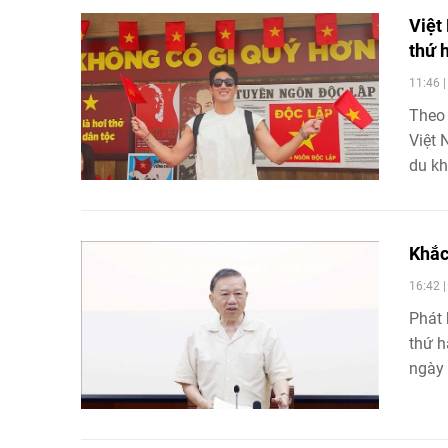
Việt
thứ 
11:46 
Theo 
Việt 
du kh
Khắc
16:42 
Phát 
thứ h
ngày 
quá t
hướng