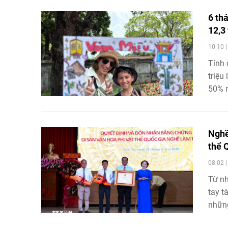
6 th
12,3 
10:10 
Tính 
triệu
50% m
Nghề
thể 
08:02 
Từ nh
tay t
nhữn