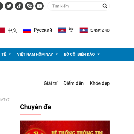
ខ្មែរ
ພາ​ສາ​ລາວ
Pусский
中文
 TẾ
VIỆT NAM HÔM NAY
BỜ CÕI BIỂN ĐẢO
Giải trí
Điểm đến
Khỏe đẹp
 GMT+7
Chuyên đề