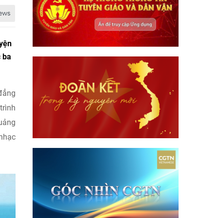
uyện
c ba
 đẳng
trình
quảng
 nhạc