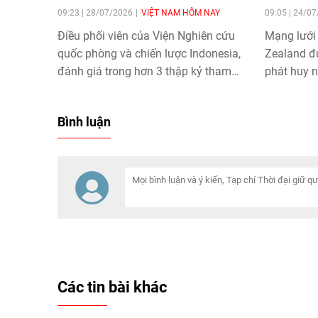
09:23 | 28/07/2026
VIỆT NAM HÔM NAY
09:05 | 24/0
Điều phối viên của Viện Nghiên cứu
Mạng lưới 
quốc phòng và chiến lược Indonesia,
Zealand đư
đánh giá trong hơn 3 thập kỷ tham
phát huy n
gia ASEAN, Việt Nam đã có nhiều
đồng ngườ
đóng góp nổi bật đối với tiến trình
kết cộng 
Bình luận
xây dựng Cộng đồng ASEAN.
tác nhân 
tích cực c
Việt Nam 
Các tin bài khác