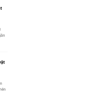
t
3
gần
vật
àn
 nên