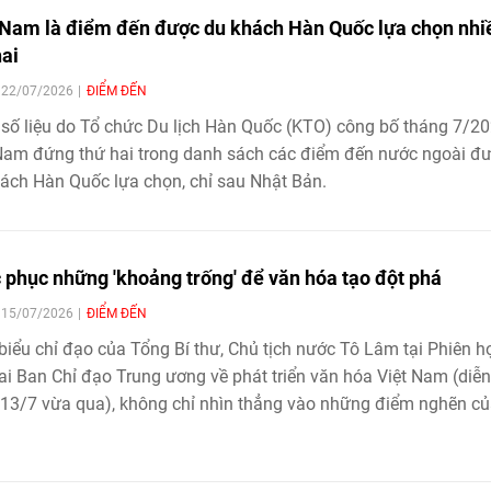
 Nam là điểm đến được du khách Hàn Quốc lựa chọn nhi
hai
| 22/07/2026
ĐIỂM ĐẾN
số liệu do Tổ chức Du lịch Hàn Quốc (KTO) công bố tháng 7/20
Nam đứng thứ hai trong danh sách các điểm đến nước ngoài đ
ách Hàn Quốc lựa chọn, chỉ sau Nhật Bản.
 phục những 'khoảng trống' để văn hóa tạo đột phá
| 15/07/2026
ĐIỂM ĐẾN
biểu chỉ đạo của Tổng Bí thư, Chủ tịch nước Tô Lâm tại Phiên h
ai Ban Chỉ đạo Trung ương về phát triển văn hóa Việt Nam (diễn
13/7 vừa qua), không chỉ nhìn thẳng vào những điểm nghẽn c
rình triển khai Nghị quyết số 80-NQ/TW, mà còn xác lập những 
 phát triển mang tính chiến lược cho văn hóa trong giai đoạn m