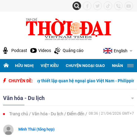
Podcast
Videos
Quảng cáo
English
HỮU NGHỊ
VIỆT KIỀU
CHUYỆN NGOẠI GIAO
NHÂN QUYỀN 
50 năm ngày thiết lập quan hệ ngoại giao Việt Nam - Philippines
CHUYÊN ĐỀ:
Văn hóa - Du lịch
Trang chủ
Văn hóa - Du lịch
Điểm đến
08:36 | 21/04/2026 GMT+7
Minh Thái (tổng hợp)