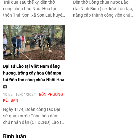
Trải qua sáu thế kỷ, đền thờ
Đền thờ Công chúa nước Lào
công chúa Lào Nhồi Hoa tại
(tại Ninh Bình ) sẽ được tôn tạo,
thôn Thái Sơn, xã Sơn Lai, huyện
nâng cấp thành công viên chủ
Nho Quan, tỉnh Ninh Bình không
đề “Vườn văn hóa du lịch Việt -
chỉ là nơi linh thiêng mà còn là
Lào”.
biểu tượng sống động của tình
hữu nghị Việt - Lào. Gắn liền với
huyền tích về công chúa Nhồi
Hoa, ngôi đền từ lâu đã trở
thành điểm hẹn văn hóa cho
Đại sứ Lào tại Việt Nam dâng
cộng đồng hai nước. Ngày nay,
hương, trồng cây hoa Chămpa
di tích này còn được kỳ vọng sẽ
tại Đền thờ công chúa Nhồi Hoa
phát triển thành điểm du lịch
văn hóa quốc tế, lan tỏa giá trị
văn hóa và tinh thần đoàn kết
10:02 | 12/04/2024
BỐN PHƯƠNG
giữa hai dân tộc.
KẾT BẠN
Ngày 11/4, Đoàn công tác Đại
sứ quán nước Cộng hòa dân
chủ nhân dân (CHDCND) Lào tại
Việt Nam đã dự lễ húy nhật,
dâng hương và trồng cây hoa
Bình luận