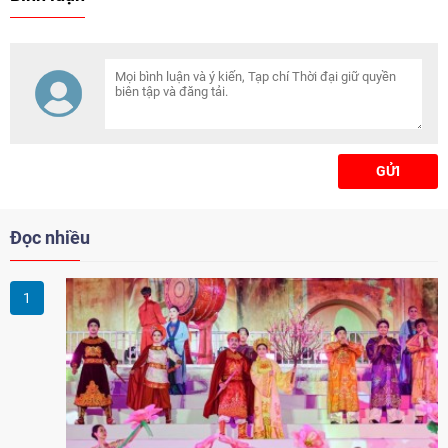
Chămpa tại Đền thờ công chúa
Nhồi Hoa (thôn Thái Sơn, xã Sơn
Lai, huyện Nho Quan, tỉnh Ninh
Bình). Đoàn công tác do bà
Khamphao Ernthavanh, Đại sứ
đặc mệnh toàn quyền nước
CHDCND Lào tại Việt Nam làm
trưởng đoàn.
GỬI
Đọc nhiều