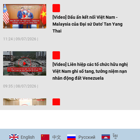
[Video] Dấu ấn kết nối Việt Nam -
Malaysia của Đại sứ Dato' Tan Yang
Thai
11:24
|
09/07/2026
[Video] Liên hiệp các tổ chức hữu nghị
Việt Nam ghi sổ tang, tưởng niệm nạn
nhân động đất Venezuela
09:35
|
08/07/2026
[Video] Trẻ em Đông Á cùng kiến tạo
giải pháp cho những thách thức chung
17:44
|
27/06/2026
ខ្មែរ
English
Pусский
中文