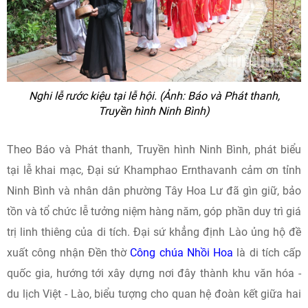
Nghi lễ rước kiệu tại lễ hội. (Ảnh: Báo và Phát thanh,
Truyền hình Ninh Bình)
Theo Báo và Phát thanh, Truyền hình Ninh Bình, phát biểu
tại lễ khai mạc, Đại sứ Khamphao Ernthavanh cảm ơn tỉnh
Ninh Bình và nhân dân phường Tây Hoa Lư đã gìn giữ, bảo
tồn và tổ chức lễ tưởng niệm hàng năm, góp phần duy trì giá
trị linh thiêng của di tích. Đại sứ khẳng định Lào ủng hộ đề
xuất công nhận Đền thờ
Công chúa Nhồi Hoa
là di tích cấp
quốc gia, hướng tới xây dựng nơi đây thành khu văn hóa -
du lịch Việt - Lào, biểu tượng cho quan hệ đoàn kết giữa hai