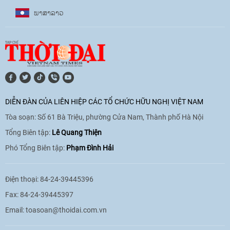
ພາ​ສາ​ລາວ
[Video] Âm nhạc flamenco gắn kết văn
hoá Việt Nam - Tây Ban Nha
11:10
|
17/06/2026
[Video] Trao tặng Kỷ niệm chương "Vì
hòa bình, hữu nghị giữa các dân tộc"
DIỄN ĐÀN CỦA LIÊN HIỆP CÁC TỔ CHỨC HỮU NGHỊ VIỆT NAM
cho Đại sứ Hungary tại Việt Nam
Tòa soạn: Số 61 Bà Triệu, phường Cửa Nam, Thành phố Hà Nội
17:25
|
13/06/2026
Tổng Biên tập:
Lê Quang Thiện
Phó Tổng Biên tập:
Phạm Đình Hải
[Video] Nhân dân Việt Nam luôn trân
trọng tình cảm của nước Nga
Điện thoại: 84-24-39445396
08:02
|
13/06/2026
Fax: 84-24-39445397
Email:
toasoan@thoidai.com.vn
Video: Cơ hội giao lưu quốc tế cho học