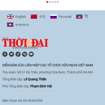
[Video] Plan International đồng hành
cùng thanh thiếu nhi tiên phong ứng
ខ្មែរ
English
Pусский
中文
phó với biến đổi khí hậu
ພາ​ສາ​ລາວ
17:07
|
09/06/2026
[Video] Lào dành ưu tiên hàng đầu cho
quan hệ với Việt Nam
11:01
|
09/06/2026
DIỄN ĐÀN CỦA LIÊN HIỆP CÁC TỔ CHỨC HỮU NGHỊ VIỆT NAM
Tòa soạn: Số 61 Bà Triệu, phường Cửa Nam, Thành phố Hà Nội
[Video] Doanh nghiệp Hoa Kỳ hỗ trợ
Việt Nam xác định danh tính người mất
Tổng Biên tập:
Lê Quang Thiện
tích trong chiến tranh
Phó Tổng Biên tập:
Phạm Đình Hải
20:38
|
02/06/2026
Điện thoại: 84-24-39445396