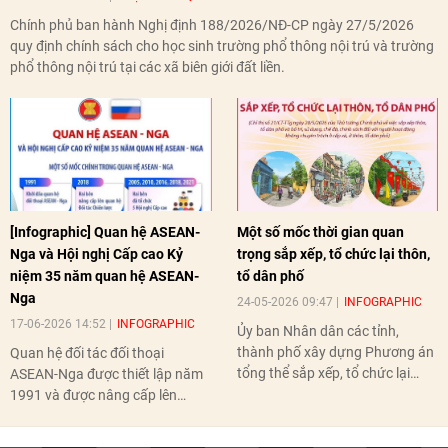
Chính phủ ban hành Nghị định 188/2026/NĐ-CP ngày 27/5/2026
quy định chính sách cho học sinh trường phổ thông nội trú và trường
phổ thông nội trú tại các xã biên giới đất liền.
[Infographic] Quan hệ ASEAN-
Một số mốc thời gian quan
Nga và Hội nghị Cấp cao Kỷ
trọng sắp xếp, tổ chức lại thôn,
niệm 35 năm quan hệ ASEAN-
tổ dân phố
Nga
24-05-2026 09:47
INFOGRAPHIC
17-06-2026 14:52
INFOGRAPHIC
Ủy ban Nhân dân các tỉnh,
thành phố xây dựng Phương án
Quan hệ đối tác đối thoại
tổng thể sắp xếp, tổ chức lại
ASEAN-Nga được thiết lập năm
thôn, tổ dân phố hoàn thành
1991 và được nâng cấp lên
trước ngày 10/6/2026.
quan hệ Đối tác chiến lược năm
2018. Hai bên đã tổ chức 5 Hội