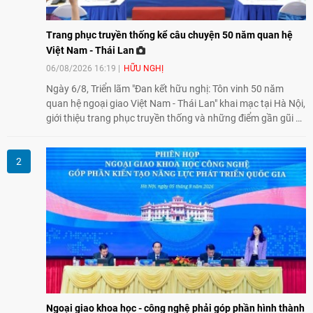
Trang phục truyền thống kể câu chuyện 50 năm quan hệ
Việt Nam - Thái Lan
06/08/2026 16:19
HỮU NGHỊ
Ngày 6/8, Triển lãm "Đan kết hữu nghị: Tôn vinh 50 năm
quan hệ ngoại giao Việt Nam - Thái Lan" khai mạc tại Hà Nội,
giới thiệu trang phục truyền thống và những điểm gần gũi về
văn hóa giữa hai nước. Sự kiện cũng nhấn mạnh vai trò của
giao lưu nhân dân trong chặng đường nửa thế kỷ quan hệ
song phương.
Ngoại giao khoa học - công nghệ phải góp phần hình thành