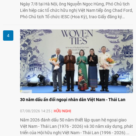
Ngày 7/8 tại Hà Nội, ông Nguyễn Ngọc Hùng, Phó Chủ tịch
Liên hiệp các tổ chức hữu nghị Việt Nam tiếp ông Chad Ford,
Phó Chủ tịch Tổ chức IESC (Hoa Kỳ), trao Giấy đăng ký
thành lập Văn phòng Đại diện của IESC tại Việt Nam và trao
đổi về định hướng triển khai Dự án "Mở rộng Thương mại
Nông nghiệp và An toàn thực phẩm Hoa Kỳ - Việt Nam",
hướng tới thúc đẩy chuyển đổi số, hiện đại hóa nông nghiệp
và mở rộng hợp tác phát triển giữa hai nước.
30 năm dấu ấn đối ngoại nhân dân Việt Nam - Thái Lan
07/08/2026 14:25
HỮU NGHỊ
Năm 2026 đánh dấu 50 năm thiết lập quan hệ ngoại giao
Việt Nam - Thái Lan (1976 - 2026) và 30 năm xây dựng, phát
triển của Hội hữu nghị Việt Nam - Thái Lan (1996 - 2026).