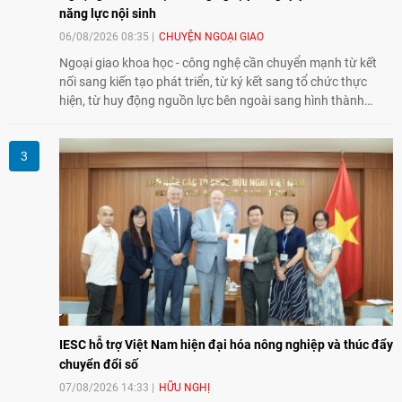
năng lực nội sinh
06/08/2026 08:35
CHUYỆN NGOẠI GIAO
Ngoại giao khoa học - công nghệ cần chuyển mạnh từ kết
nối sang kiến tạo phát triển, từ ký kết sang tổ chức thực
hiện, từ huy động nguồn lực bên ngoài sang hình thành
năng lực nội sinh, qua đó góp phần đưa khoa học, công
nghệ, đổi mới sáng tạo và chuyển đổi số trở thành động lực
phát triển đất nước.
IESC hỗ trợ Việt Nam hiện đại hóa nông nghiệp và thúc đẩy
chuyển đổi số
07/08/2026 14:33
HỮU NGHỊ