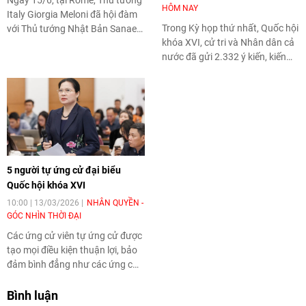
Ngày 15/6, tại Rome, Thủ tướng
HÔM NAY
Italy Giorgia Meloni đã hội đàm
Trong Kỳ họp thứ nhất, Quốc hội
với Thủ tướng Nhật Bản Sanae
khóa XVI, cử tri và Nhân dân cả
Takaichi, khẳng định quyết tâm
nước đã gửi 2.332 ý kiến, kiến
thúc đẩy quan hệ đối tác chiến
nghị, phản ánh nhiều vấn đề
lược giữa hai nước trên nhiều
quan trọng. Bên cạnh sự đồng
lĩnh vực, nhân dịp kỷ niệm 160
thuận, tin tưởng vào các chủ
năm thiết lập quan hệ ngoại
trương, chính sách lớn, cử tri
giao Italy - Nhật Bản (1866-
cũng bày tỏ những băn khoăn
2026).
về an ninh mạng, môi trường, an
toàn thực phẩm và hiệu quả
5 người tự ứng cử đại biểu
quản lý ở cơ sở.
Quốc hội khóa XVI
10:00 | 13/03/2026
NHÂN QUYỀN -
GÓC NHÌN THỜI ĐẠI
Các ứng cử viên tự ứng cử được
tạo mọi điều kiện thuận lợi, bảo
đảm bình đẳng như các ứng cử
viên khác trong việc tham gia
hội nghị tiếp xúc cử tri.
Bình luận