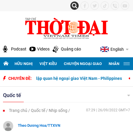
Podcast
Videos
Quảng cáo
English
HỮU NGHỊ
VIỆT KIỀU
CHUYỆN NGOẠI GIAO
NHÂN QUYỀN 
y thiết lập quan hệ ngoại giao Việt Nam - Philippines
CHUYÊN ĐỀ:
500 ngày đ
Quốc tế
Trang chủ
Quốc tế
Nhịp sống
07:29 | 26/09/2022 GMT+7
Theo Dương Hoa/TTXVN