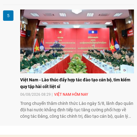
Trong dòng chảy quan hệ hai nước, Hội đã kiên trì vun đắp
tình hữu nghị, đồng thời từng bước mở rộng hoạt động từ
giao lưu truyền thống sang kết nối địa phương, doanh
nghiệp, giáo dục, văn hóa và thế hệ trẻ, góp phần tăng
cường sự hiểu biết và hợp tác giữa nhân dân hai nước.
Việt Nam - Lào thúc đẩy hợp tác đào tạo cán bộ, tìm kiếm
quy tập hài cốt liệt sĩ
06/08/2026 08:29
VIỆT NAM HÔM NAY
Trong chuyến thăm chính thức Lào ngày 5/8, lãnh đạo quân
đội hai nước khẳng định tiếp tục tăng cường phối hợp về
công tác Đảng, công tác chính trị, đào tạo cán bộ, quản lý
biên giới và tìm kiếm, quy tập hài cốt liệt sĩ, góp phần làm
sâu sắc hơn quan hệ hữu nghị đặc biệt Việt Nam - Lào.