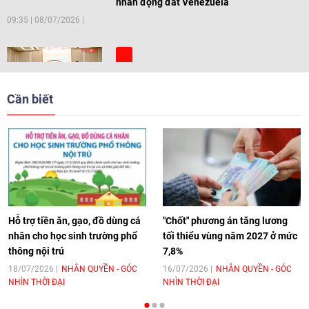
nhân động đất Venezuela
09:35
|
08/07/2026
[Video] Trẻ em Đông Á cùng kiến tạo
giải pháp cho những thách thức chung
Cần biết
17:44
|
27/06/2026
[Video] Âm nhạc flamenco gắn kết văn
hoá Việt Nam - Tây Ban Nha
11:10
|
17/06/2026
Hỗ trợ tiền ăn, gạo, đồ dùng cá
"Chốt" phương án tăng lương
nhân cho học sinh trường phổ
tối thiểu vùng năm 2027 ở mức
thông nội trú
7,8%
[Video] Trao tặng Kỷ niệm chương "Vì
hòa bình, hữu nghị giữa các dân tộc"
18/07/2026
NHÂN QUYỀN - GÓC
16/07/2026
NHÂN QUYỀN - GÓC
NHÌN THỜI ĐẠI
NHÌN THỜI ĐẠI
cho Đại sứ Hungary tại Việt Nam
17:25
|
13/06/2026