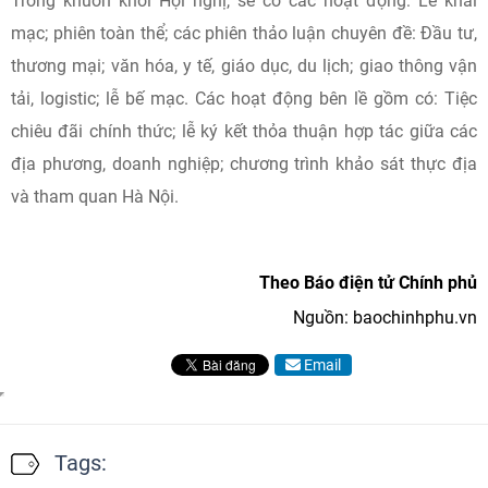
Trong khuôn khổi Hội nghị, sẽ có các hoạt động: Lễ khai
mạc; phiên toàn thể; các phiên thảo luận chuyên đề: Đầu tư,
thương mại; văn hóa, y tế, giáo dục, du lịch; giao thông vận
tải, logistic; lễ bế mạc. Các hoạt động bên lề gồm có: Tiệc
chiêu đãi chính thức; lễ ký kết thỏa thuận hợp tác giữa các
địa phương, doanh nghiệp; chương trình khảo sát thực địa
và tham quan Hà Nội.
Theo Báo điện tử Chính phủ
Nguồn: baochinhphu.vn
Email
Tags: