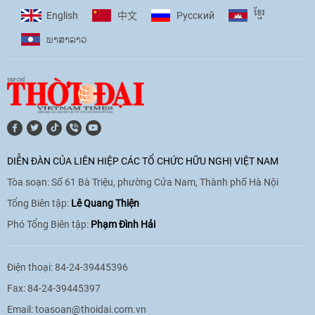
cùng thanh thiếu nhi tiên phong ứng
ខ្មែរ
English
Pусский
中文
phó với biến đổi khí hậu
ພາ​ສາ​ລາວ
17:07
|
09/06/2026
[Video] Lào dành ưu tiên hàng đầu cho
quan hệ với Việt Nam
11:01
|
09/06/2026
DIỄN ĐÀN CỦA LIÊN HIỆP CÁC TỔ CHỨC HỮU NGHỊ VIỆT NAM
Tòa soạn: Số 61 Bà Triệu, phường Cửa Nam, Thành phố Hà Nội
[Video] Doanh nghiệp Hoa Kỳ hỗ trợ
Việt Nam xác định danh tính người mất
Tổng Biên tập:
Lê Quang Thiện
tích trong chiến tranh
Phó Tổng Biên tập:
Phạm Đình Hải
20:38
|
02/06/2026
Điện thoại: 84-24-39445396
Fax: 84-24-39445397
Email:
toasoan@thoidai.com.vn