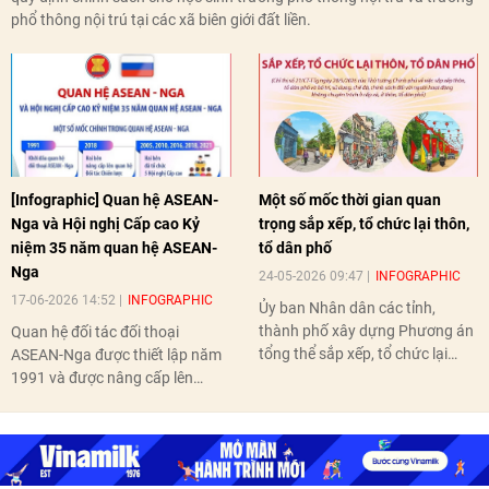
phổ thông nội trú tại các xã biên giới đất liền.
[Infographic] Quan hệ ASEAN-
Một số mốc thời gian quan
Nga và Hội nghị Cấp cao Kỷ
trọng sắp xếp, tổ chức lại thôn,
niệm 35 năm quan hệ ASEAN-
tổ dân phố
Nga
24-05-2026 09:47
INFOGRAPHIC
17-06-2026 14:52
INFOGRAPHIC
Ủy ban Nhân dân các tỉnh,
thành phố xây dựng Phương án
Quan hệ đối tác đối thoại
tổng thể sắp xếp, tổ chức lại
ASEAN-Nga được thiết lập năm
thôn, tổ dân phố hoàn thành
1991 và được nâng cấp lên
trước ngày 10/6/2026.
quan hệ Đối tác chiến lược năm
2018. Hai bên đã tổ chức 5 Hội
nghị Cấp cao vào các năm 2005,
2010, 2016, 2018, 2021.