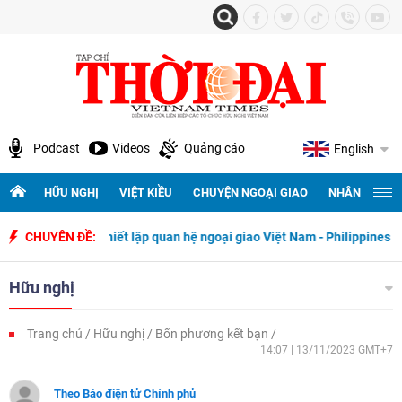
Podcast
Videos
Quảng cáo
English
HỮU NGHỊ
VIỆT KIỀU
CHUYỆN NGOẠI GIAO
NHÂN QUYỀN 
ày thiết lập quan hệ ngoại giao Việt Nam - Philippines
CHUYÊN ĐỀ:
500 ngày đ
Hữu nghị
Trang chủ
Hữu nghị
Bốn phương kết bạn
14:07 | 13/11/2023 GMT+7
Theo Báo điện tử Chính phủ