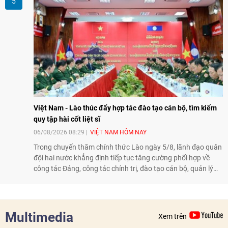
Nông nghiệp và An toàn thực phẩm Hoa Kỳ - Việt Nam",
hướng tới thúc đẩy chuyển đổi số, hiện đại hóa nông nghiệp
và mở rộng hợp tác phát triển giữa hai nước.
Việt Nam - Lào thúc đẩy hợp tác đào tạo cán bộ, tìm kiếm
quy tập hài cốt liệt sĩ
06/08/2026 08:29
VIỆT NAM HÔM NAY
Trong chuyến thăm chính thức Lào ngày 5/8, lãnh đạo quân
đội hai nước khẳng định tiếp tục tăng cường phối hợp về
công tác Đảng, công tác chính trị, đào tạo cán bộ, quản lý
biên giới và tìm kiếm, quy tập hài cốt liệt sĩ, góp phần làm
sâu sắc hơn quan hệ hữu nghị đặc biệt Việt Nam - Lào.
Multimedia
Xem trên