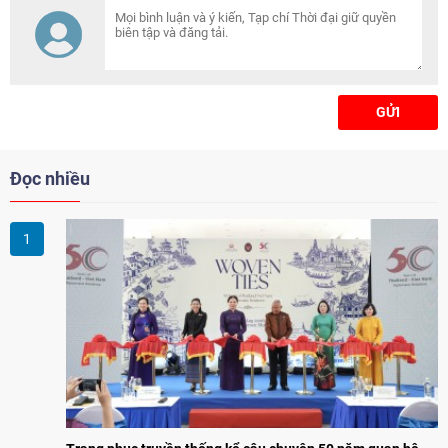
đồng thời đề nghị tăng cường hỗ
trợ cộng đồng người Việt đang
sinh sống, học tập và làm việc
tại khu vực.
GỬI
Đọc nhiều