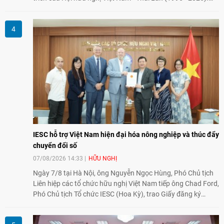
Trong dòng chảy quan hệ hai nước, Hội đã kiên trì vun đắp
tình hữu nghị, đồng thời từng bước mở rộng hoạt động từ
giao lưu truyền thống sang kết nối địa phương, doanh
nghiệp, giáo dục, văn hóa và thế hệ trẻ, góp phần tăng
cường sự hiểu biết và hợp tác giữa nhân dân hai nước.
IESC hỗ trợ Việt Nam hiện đại hóa nông nghiệp và thúc đẩy
chuyển đổi số
07/08/2026 14:33
HỮU NGHỊ
Ngày 7/8 tại Hà Nội, ông Nguyễn Ngọc Hùng, Phó Chủ tịch
Liên hiệp các tổ chức hữu nghị Việt Nam tiếp ông Chad Ford,
Phó Chủ tịch Tổ chức IESC (Hoa Kỳ), trao Giấy đăng ký
thành lập Văn phòng Đại diện của IESC tại Việt Nam và trao
đổi về định hướng triển khai Dự án "Mở rộng Thương mại