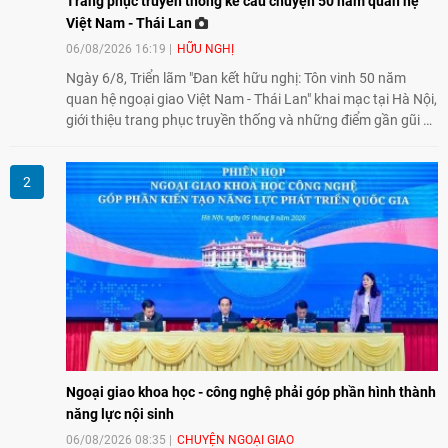
Trang phục truyền thống kể câu chuyện 50 năm quan hệ
Việt Nam - Thái Lan
06/08/2026 16:19
HỮU NGHỊ
Ngày 6/8, Triển lãm "Đan kết hữu nghị: Tôn vinh 50 năm
quan hệ ngoại giao Việt Nam - Thái Lan" khai mạc tại Hà Nội,
giới thiệu trang phục truyền thống và những điểm gần gũi về
văn hóa giữa hai nước. Sự kiện cũng nhấn mạnh vai trò của
giao lưu nhân dân trong chặng đường nửa thế kỷ quan hệ
song phương.
Ngoại giao khoa học - công nghệ phải góp phần hình thành
năng lực nội sinh
06/08/2026 08:35
CHUYỆN NGOẠI GIAO