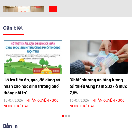
[Video] Trẻ em Đông Á cùng kiến tạo
giải pháp cho những thách thức chung
Cần biết
17:44
|
27/06/2026
[Video] Âm nhạc flamenco gắn kết văn
hoá Việt Nam - Tây Ban Nha
11:10
|
17/06/2026
Hỗ trợ tiền ăn, gạo, đồ dùng cá
"Chốt" phương án tăng lương
nhân cho học sinh trường phổ
tối thiểu vùng năm 2027 ở mức
thông nội trú
7,8%
[Video] Trao tặng Kỷ niệm chương "Vì
hòa bình, hữu nghị giữa các dân tộc"
18/07/2026
NHÂN QUYỀN - GÓC
16/07/2026
NHÂN QUYỀN - GÓC
NHÌN THỜI ĐẠI
NHÌN THỜI ĐẠI
cho Đại sứ Hungary tại Việt Nam
17:25
|
13/06/2026
Bản in