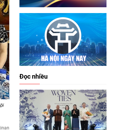
Đọc nhiều
ội
tinan