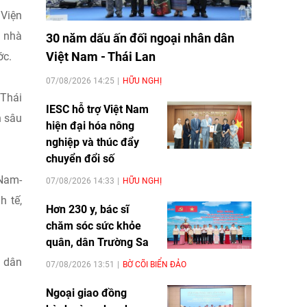
 Viện
, nhà
30 năm dấu ấn đối ngoại nhân dân
Việt Nam - Thái Lan
ớc.
07/08/2026 14:25
HỮU NGHỊ
 Thái
IESC hỗ trợ Việt Nam
n sâu
hiện đại hóa nông
nghiệp và thúc đẩy
chuyển đổi số
 Nam-
07/08/2026 14:33
HỮU NGHỊ
h tế,
Hơn 230 y, bác sĩ
chăm sóc sức khỏe
quân, dân Trường Sa
n dân
07/08/2026 13:51
BỜ CÕI BIỂN ĐẢO
Ngoại giao đồng