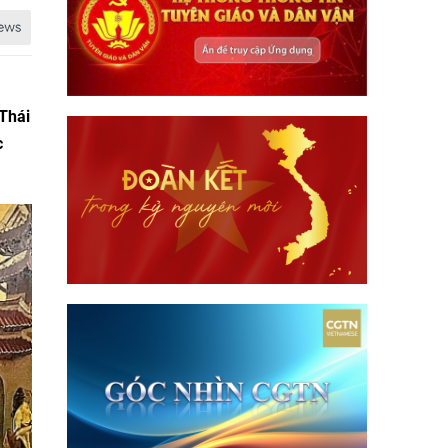
 Thái
c