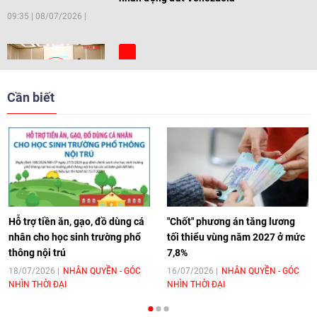
09:35
|
08/07/2026
[Video] Trẻ em Đông Á cùng kiến tạo
giải pháp cho những thách thức chung
Cần biết
17:44
|
27/06/2026
[Video] Âm nhạc flamenco gắn kết văn
hoá Việt Nam - Tây Ban Nha
11:10
|
17/06/2026
Hỗ trợ tiền ăn, gạo, đồ dùng cá
"Chốt" phương án tăng lương
nhân cho học sinh trường phổ
tối thiểu vùng năm 2027 ở mức
thông nội trú
7,8%
[Video] Trao tặng Kỷ niệm chương "Vì
hòa bình, hữu nghị giữa các dân tộc"
18/07/2026
NHÂN QUYỀN - GÓC
16/07/2026
NHÂN QUYỀN - GÓC
NHÌN THỜI ĐẠI
NHÌN THỜI ĐẠI
cho Đại sứ Hungary tại Việt Nam
17:25
|
13/06/2026