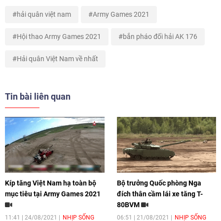
hải quân việt nam
Army Games 2021
Hội thao Army Games 2021
bắn pháo đối hải AK 176
Hải quân Việt Nam về nhất
Tin bài liên quan
Kíp tăng Việt Nam hạ toàn bộ
Bộ trưởng Quốc phòng Nga
mục tiêu tại Army Games 2021
đích thân cầm lái xe tăng T-
80BVM
11:41 | 24/08/2021
NHỊP SỐNG
06:51 | 21/08/2021
NHỊP SỐNG