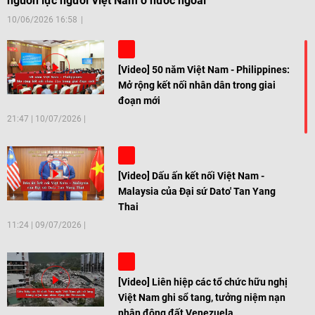
nguồn lực người Việt Nam ở nước ngoài
10/06/2026 16:58
[Video] 50 năm Việt Nam - Philippines:
Mở rộng kết nối nhân dân trong giai
đoạn mới
21:47
|
10/07/2026
[Video] Dấu ấn kết nối Việt Nam -
Malaysia của Đại sứ Dato' Tan Yang
Thai
11:24
|
09/07/2026
[Video] Liên hiệp các tổ chức hữu nghị
Việt Nam ghi sổ tang, tưởng niệm nạn
nhân động đất Venezuela