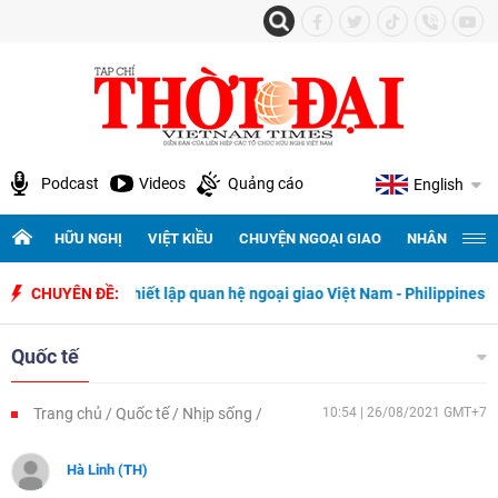
Podcast
Videos
Quảng cáo
English
HỮU NGHỊ
VIỆT KIỀU
CHUYỆN NGOẠI GIAO
NHÂN QUYỀN 
ăm ngày thiết lập quan hệ ngoại giao Việt Nam - Philippines
CHUYÊN ĐỀ:
500 n
Quốc tế
Trang chủ
Quốc tế
Nhịp sống
10:54 | 26/08/2021 GMT+7
Hà Linh (TH)