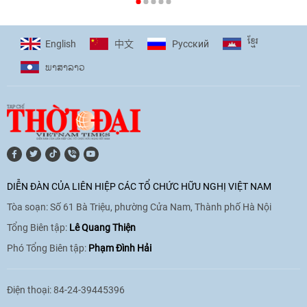
[Video] Plan International đồng hành
cùng thanh thiếu nhi tiên phong ứng
ខ្មែរ
English
Pусский
中文
phó với biến đổi khí hậu
ພາ​ສາ​ລາວ
17:07
|
09/06/2026
[Video] Lào dành ưu tiên hàng đầu cho
quan hệ với Việt Nam
11:01
|
09/06/2026
DIỄN ĐÀN CỦA LIÊN HIỆP CÁC TỔ CHỨC HỮU NGHỊ VIỆT NAM
Tòa soạn: Số 61 Bà Triệu, phường Cửa Nam, Thành phố Hà Nội
[Video] Doanh nghiệp Hoa Kỳ hỗ trợ
Việt Nam xác định danh tính người mất
Tổng Biên tập:
Lê Quang Thiện
tích trong chiến tranh
Phó Tổng Biên tập:
Phạm Đình Hải
20:38
|
02/06/2026
Điện thoại: 84-24-39445396