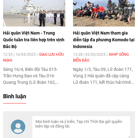
vượt qua biên giới Nga - Trung
Chiến công hạng Nhất. Hành
tại cửa khẩu Zabaikalsk.
trình 80 năm (1945-2025) của
Hải quan Việt Nam ghi dấu sự
trưởng thành vượt bậc, từ lực
lượng thu thuế sơ khai đến cơ
Hải quân Việt Nam - Trung
Hải quân Việt Nam tham gia
quan quản lý nhà nước hiện đại,
Quốc tuần tra liên hợp trên vịnh
diễn tập đa phương Komodo tại
tiên phong chuyển đổi số và hội
Bắc Bộ
Indonesia
nhập quốc tế.
12:53 | 16/04/2025
GIAO LƯU HỮU
13:28 | 02/03/2025
NHỊP SỐNG
NGHỊ
BIỂN ĐẢO
Sáng 16/4, Biên đội Tàu 015-
Ngày 1/3, Tàu 09, Lữ đoàn 171,
Trần Hưng Đạo và Tàu 016-
Vùng 2 Hải quân đã cập cảng
Quang Trung (Lữ đoàn 162,
Lữ đoàn 171, kết thúc hải trình
Vùng 4 Hải quân) cùng đoàn
gần 3000 hải lý tham gia nhiệm
công tác Hải quân Việt Nam đã
vụ diễn tập Hải quân đa phương
Bình luận
rời Quân cảng Bắc Hải (Trung
Komodo lần thứ 5 năm 2025 tại
Quốc), tham gia tuần tra liên
Indonesia.
hợp lần thứ 38 trên vịnh Bắc Bộ
với Hải quân Trung Quốc.