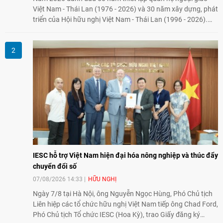
Việt Nam - Thái Lan (1976 - 2026) và 30 năm xây dựng, phát
triển của Hội hữu nghị Việt Nam - Thái Lan (1996 - 2026).
Trong dòng chảy quan hệ hai nước, Hội đã kiên trì vun đắp
tình hữu nghị, đồng thời từng bước mở rộng hoạt động từ
giao lưu truyền thống sang kết nối địa phương, doanh
nghiệp, giáo dục, văn hóa và thế hệ trẻ, góp phần tăng
cường sự hiểu biết và hợp tác giữa nhân dân hai nước.
IESC hỗ trợ Việt Nam hiện đại hóa nông nghiệp và thúc đẩy
chuyển đổi số
07/08/2026 14:33
HỮU NGHỊ
Ngày 7/8 tại Hà Nội, ông Nguyễn Ngọc Hùng, Phó Chủ tịch
Liên hiệp các tổ chức hữu nghị Việt Nam tiếp ông Chad Ford,
Phó Chủ tịch Tổ chức IESC (Hoa Kỳ), trao Giấy đăng ký