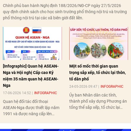
Chính phủ ban hành Nghị định 188/2026/NĐ-CP ngày 27/5/2026
quy định chính sách cho học sinh trường phổ thông nội trú và trường
phổ thông nội trú tại các xã biên giới đất liền.
[Infographic] Quan hệ ASEAN-
Một số mốc thời gian quan
Nga và Hội nghị Cấp cao Kỷ
trọng sắp xếp, tổ chức lại thôn,
niệm 35 năm quan hệ ASEAN-
tổ dân phố
Nga
24-05-2026 09:47
INFOGRAPHIC
17-06-2026 14:52
INFOGRAPHIC
Ủy ban Nhân dân các tỉnh,
thành phố xây dựng Phương án
Quan hệ đối tác đối thoại
tổng thể sắp xếp, tổ chức lại
ASEAN-Nga được thiết lập năm
thôn, tổ dân phố hoàn thành
1991 và được nâng cấp lên
trước ngày 10/6/2026.
quan hệ Đối tác chiến lược năm
2018. Hai bên đã tổ chức 5 Hội