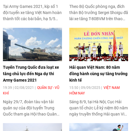
Tại Army Games 2021, kíp số 1
Theo Bộ Quốc phòng nga, đích
đội tuyển xe tăng Việt Nam hoàn
thân Bộ trưởng Sergei Shoigu đã
thành tốt các bài bắn, hạ 5/5
lái xe tăng T-80BVM trên thao
mục tiêu kết thúc 3 vòng chạy
trường Alabino để kiểm tra
chỉ với thời gian hơn 24 phút 58.
đường đua cho nội dung thi 'Xe
tăng hành tiến' trong khuôn khổ
sự kiện thể thao quân sự Army
Games 2021.
Tuyển Trung Quốc đưa loạt xe
Hải quan Việt Nam: 80 năm
tăng chủ lực đến Nga dự thi
đồng hành cùng sự tăng trưởng
Army Games 2021
kinh tế
19:39 | 02/08/2021
QUÂN SỰ - VŨ
15:50 | 09/09/2025
VIỆT NAM
KHÍ
HÔM NAY
Ngày 29/7, đoàn tàu vận tải
Sáng 8/9, tại Hà Nội, Cục Hải
quân sự của đội tuyển Trung
quan tổ chức Lễ kỷ niệm 80 năm
Quốc tham gia Hội thao Quân
ngày truyền thống Hải quan Việt
sự quốc tế 2021, mang theo
Nam (10/9/1945 - 10/9/2025)
nhiều trang thiết bị quân sự, đã
và đón nhận Huân chương