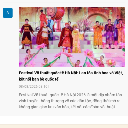
thành lập Văn phòng Đại diện của IESC tại Việt Nam và trao
đổi về định hướng triển khai Dự án "Mở rộng Thương mại
Nông nghiệp và An toàn thực phẩm Hoa Kỳ - Việt Nam",
hướng tới thúc đẩy chuyển đổi số, hiện đại hóa nông nghiệp
và mở rộng hợp tác phát triển giữa hai nước.
Festival Võ thuật quốc tế Hà Nội: Lan tỏa tinh hoa võ Việt,
kết nối bạn bè quốc tế
08/08/2026 08:10
Festival Võ thuật quốc tế Hà Nội 2026 là một dịp nhằm tôn
vinh truyền thống thượng võ của dân tộc, đồng thời mở ra
không gian giao lưu văn hóa, kết nối các đoàn võ thuật
trong nước và quốc tế