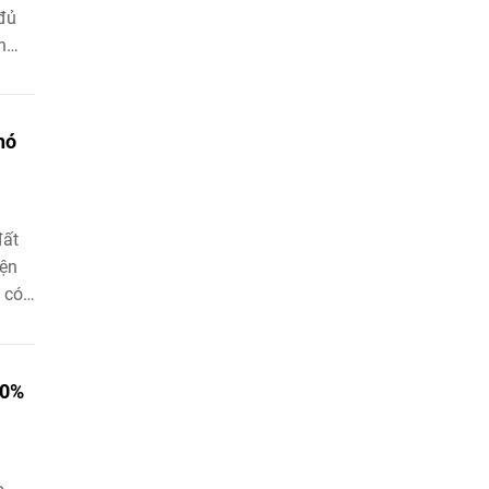
 đủ
n
hó
đất
iện
 có
ức
biện
00%