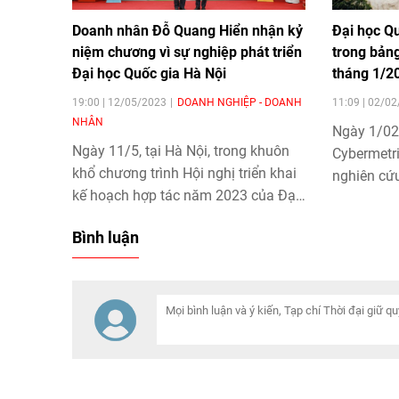
Doanh nhân Đỗ Quang Hiển nhận kỷ
Đại học Qu
niệm chương vì sự nghiệp phát triển
trong bản
Đại học Quốc gia Hà Nội
tháng 1/2
19:00 | 12/05/2023
DOANH NGHIỆP - DOANH
11:09 | 02/0
NHÂN
Ngày 1/02
Ngày 11/5, tại Hà Nội, trong khuôn
Cybermetr
khổ chương trình Hội nghị triển khai
nghiên cứ
kế hoạch hợp tác năm 2023 của Đại
đã công b
học Quốc gia Hà Nội (ĐHQGHN),
nhất năm 
Bình luận
doanh nhân Đỗ Quang Hiển - Chủ
Quốc gia 
tịch Ủy ban Chiến lược Tập đoàn
bậc so với
T&T Group, Chủ tịch HĐQT Ngân
8/2022, từ 
hàng SHB đã vinh dự được trao tặng
tục duy trì
kỷ niệm chương vì sự nghiệp phát
triển ĐHQGHN.