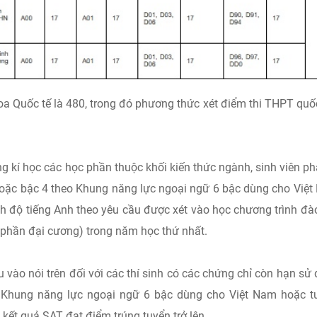
oa Quốc tế là 480, trong đó phương thức xét điểm thi THPT quố
g kí học các học phần thuộc khối kiến thức ngành, sinh viên ph
5 hoặc bậc 4 theo Khung năng lực ngoại ngữ 6 bậc dùng cho Việ
nh độ tiếng Anh theo yêu cầu được xét vào học chương trình đà
c phần đại cương) trong năm học thứ nhất.
 vào nói trên đối với các thí sinh có các chứng chỉ còn hạn sử
o Khung năng lực ngoại ngữ 6 bậc dùng cho Việt Nam hoặc 
kết quả SAT đạt điểm trúng tuyển trở lên.