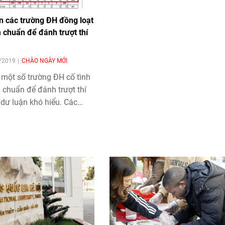
n các trường ĐH đồng loạt
 chuẩn để đánh trượt thí
8/2019
CHÀO NGÀY MỚI
 một số trường ĐH cố tình
 chuẩn để đánh trượt thí
 dư luận khó hiểu. Các
 ra lý do vì quá ít người
t tuyển.