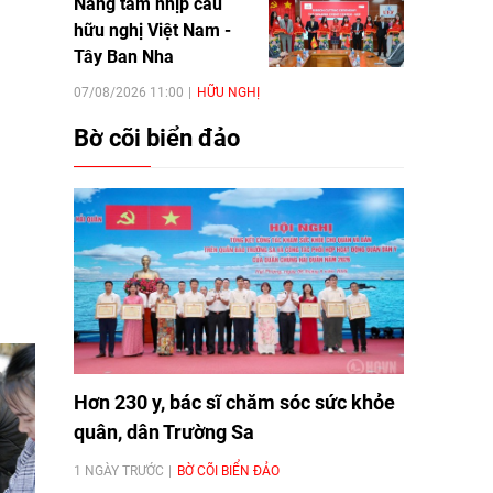
Nâng tầm nhịp cầu
hữu nghị Việt Nam -
Tây Ban Nha
07/08/2026 11:00
HỮU NGHỊ
Bờ cõi biển đảo
Hơn 230 y, bác sĩ chăm sóc sức khỏe
quân, dân Trường Sa
1 NGÀY TRƯỚC
BỜ CÕI BIỂN ĐẢO