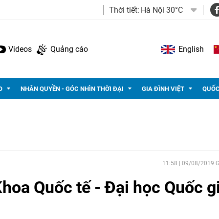
Thời tiết:
Hà Nội 30°C
Videos
Quảng cáo
English
O
NHÂN QUYỀN - GÓC NHÌN THỜI ĐẠI
GIA ĐÌNH VIỆT
QUỐC
11:58 | 09/08/2019
oa Quốc tế - Đại học Quốc g