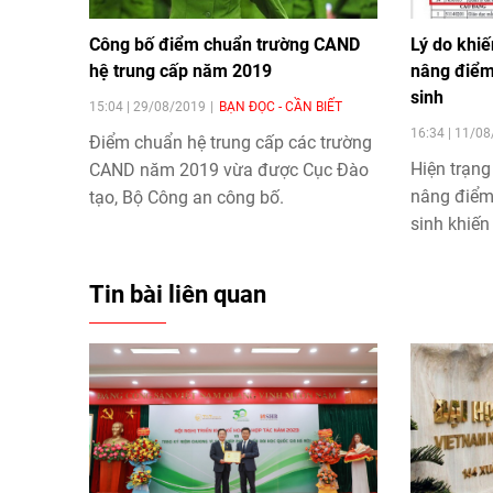
Công bố điểm chuẩn trường CAND
Lý do khiế
hệ trung cấp năm 2019
nâng điểm
sinh
15:04 | 29/08/2019
BẠN ĐỌC - CẦN BIẾT
16:34 | 11/0
Điểm chuẩn
hệ trung cấp các trường
Hiện trạng
CAND năm 2019 vừa được Cục Đào
nâng điểm
tạo, Bộ Công an công bố.
sinh khiến
trường đưa
đăng ký xé
Tin bài liên quan