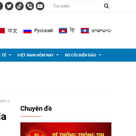
ខ្មែរ
ພາ​ສາ​ລາວ
Pусский
中文
 TẾ
VIỆT NAM HÔM NAY
BỜ CÕI BIỂN ĐẢO
 GMT+7
Chuyên đề
ia