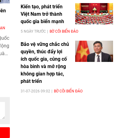
Kiến tạo, phát triển
iên
Việt Nam trở thành
quốc gia biển mạnh
BẠN
5 NGÀY TRƯỚC
BỜ CÕI BIỂN ĐẢO
Quốc
Bảo vệ vững chắc chủ
động
quyền, thúc đẩy lợi
quà
ích quốc gia, củng cố
 ký
hòa bình và mở rộng
không gian hợp tác,
phát triển
31-07-2026 09:02
BỜ CÕI BIỂN ĐẢO