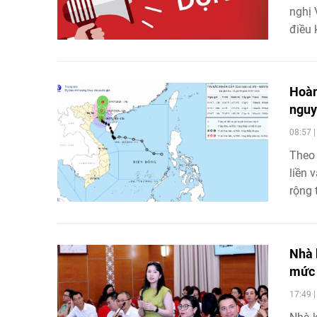
nghị 
điều 
hiệp 
Hoàn
nguy 
08:57 
Theo 
liền 
rộng 
lượng
cao, 
pháp 
Nhà 
mức 
17:49 