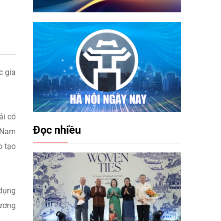
c gia
ải có
Đọc nhiều
t Nam
o tạo
 dụng
tương