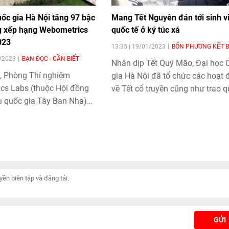
ốc gia Hà Nội tăng 97 bậc
Mang Tết Nguyên đán tới sinh v
g xếp hạng Webometrics
quốc tế ở ký túc xá
023
13:35 | 19/01/2023
BỐN PHƯƠNG KẾT 
2/2023
BẠN ĐỌC - CẦN BIẾT
Nhân dịp Tết Quý Mão, Đại học 
, Phòng Thí nghiệm
gia Hà Nội đã tổ chức các hoạt 
ics Labs (thuộc Hội đồng
về Tết cổ truyền cũng như trao 
u quốc gia Tây Ban Nha)
tới sinh viên quốc tế ở nội trú tại
ố bảng xếp hạng lần thứ
túc xá.
2023, theo đó Đại học
Hà Nội (ĐHQGHN) tăng 97
 kết quả công bố hồi tháng
758 lên 661 thế giới, tiếp
 vị trí số 1 Việt Nam.
GỬI