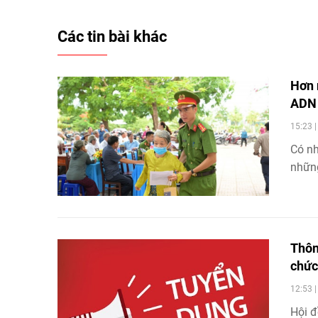
Các tin bài khác
Hơn 
AD
15:23 
Có nh
những
Thôn
chức
12:53 
Hội đ