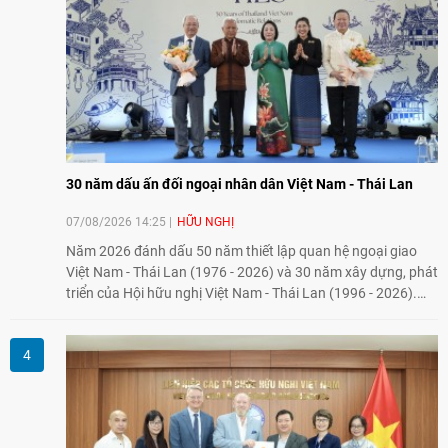
30 năm dấu ấn đối ngoại nhân dân Việt Nam - Thái Lan
07/08/2026 14:25
HỮU NGHỊ
Năm 2026 đánh dấu 50 năm thiết lập quan hệ ngoại giao
Việt Nam - Thái Lan (1976 - 2026) và 30 năm xây dựng, phát
triển của Hội hữu nghị Việt Nam - Thái Lan (1996 - 2026).
Trong dòng chảy quan hệ hai nước, Hội đã kiên trì vun đắp
tình hữu nghị, đồng thời từng bước mở rộng hoạt động từ
giao lưu truyền thống sang kết nối địa phương, doanh
nghiệp, giáo dục, văn hóa và thế hệ trẻ, góp phần tăng
cường sự hiểu biết và hợp tác giữa nhân dân hai nước.