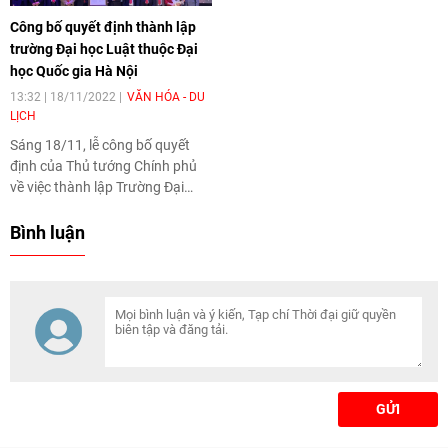
tiếp tục duy trì vị trí số 1 Việt
Công bố quyết định thành lập
Nam.
trường Đại học Luật thuộc Đại
học Quốc gia Hà Nội
13:32 | 18/11/2022
VĂN HÓA - DU
LỊCH
Sáng 18/11, lễ công bố quyết
định của Thủ tướng Chính phủ
về việc thành lập Trường Đại
Luật thuộc Đại học Quốc gia Hà
Nội đã diễn ra tại Hà Nội.
Bình luận
GỬI