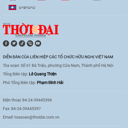
ພາ​ສາ​ລາວ
[Video] Âm nhạc flamenco gắn kết văn
hoá Việt Nam - Tây Ban Nha
11:10
|
17/06/2026
[Video] Trao tặng Kỷ niệm chương "Vì
hòa bình, hữu nghị giữa các dân tộc"
DIỄN ĐÀN CỦA LIÊN HIỆP CÁC TỔ CHỨC HỮU NGHỊ VIỆT NAM
cho Đại sứ Hungary tại Việt Nam
Tòa soạn: Số 61 Bà Triệu, phường Cửa Nam, Thành phố Hà Nội
17:25
|
13/06/2026
Tổng Biên tập:
Lê Quang Thiện
Phó Tổng Biên tập:
Phạm Đình Hải
[Video] Nhân dân Việt Nam luôn trân
trọng tình cảm của nước Nga
Điện thoại: 84-24-39445396
08:02
|
13/06/2026
Fax: 84-24-39445397
Email:
toasoan@thoidai.com.vn