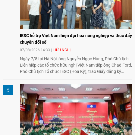
IESC hỗ trợ Việt Nam hiện đại hóa nông nghiệp và thúc đẩy
chuyển đổi số
07/08/2026 14:33
HỮU NGHỊ
Ngày 7/8 tại Hà Nội, ông Nguyễn Ngọc Hùng, Phó Chủ tịch
Liên hiệp các tổ chức hữu nghị Việt Nam tiếp ông Chad Ford,
Phó Chủ tịch Tổ chức IESC (Hoa Kỳ), trao Giấy đăng ký
thành lập Văn phòng Đại diện của IESC tại Việt Nam và trao
đổi về định hướng triển khai Dự án "Mở rộng Thương mại
Nông nghiệp và An toàn thực phẩm Hoa Kỳ - Việt Nam",
hướng tới thúc đẩy chuyển đổi số, hiện đại hóa nông nghiệp
và mở rộng hợp tác phát triển giữa hai nước.