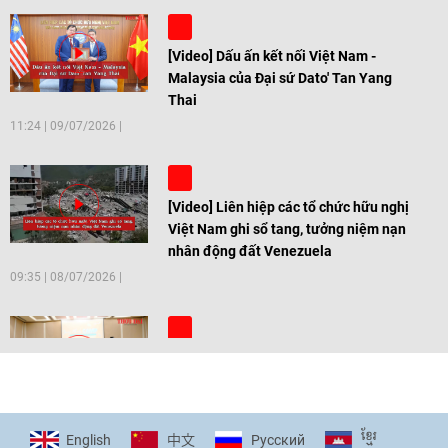
[Video] Dấu ấn kết nối Việt Nam -
Malaysia của Đại sứ Dato' Tan Yang
Thai
11:24
|
09/07/2026
[Video] Liên hiệp các tổ chức hữu nghị
Việt Nam ghi sổ tang, tưởng niệm nạn
nhân động đất Venezuela
09:35
|
08/07/2026
[Video] Trẻ em Đông Á cùng kiến tạo
giải pháp cho những thách thức chung
17:44
|
27/06/2026
ខ្មែរ
English
Pусский
中文