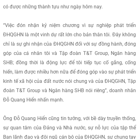
có được những thành tựu như ngày hôm nay.
“Việc đón nhận kỷ niệm chương vì sự nghiệp phát triển
ĐHQGHN là một vinh dự rất lớn cho bản thân tôi. Đây không
chỉ là sự ghi nhận của ĐHQGHN đối với sự đồng hành, đóng
góp của cá nhân tôi và Tập đoàn T&T Group, Ngân hàng
SHB; đồng thời là động lực để tôi tiếp tục cố gắng, cống
hiến, làm được nhiều hơn nữa để đóng góp vào sự phát triển
kinh tế xã hội của đất nước nói chung và của ĐHQGHN, Tập
đoàn T&T Group và Ngân hàng SHB nói riêng”, doanh nhân
Đỗ Quang Hiển nhấn mạnh.
Ông Đỗ Quang Hiển cũng tin tưởng, với bề dày truyền thống,
sự quan tâm của Đảng và Nhà nước, sự nỗ lực của tập thể
Ban lãnh đạo và đội ngũ cán bộ của ĐHQGHN, sự chung tay