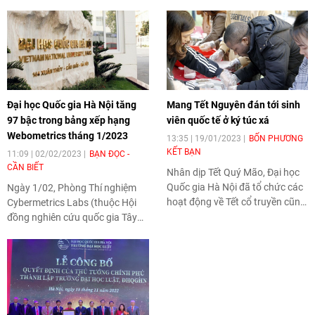
Đại học Quốc gia Hà Nội tăng
Mang Tết Nguyên đán tới sinh
97 bậc trong bảng xếp hạng
viên quốc tế ở ký túc xá
Webometrics tháng 1/2023
13:35 | 19/01/2023
BỐN PHƯƠNG
KẾT BẠN
11:09 | 02/02/2023
BẠN ĐỌC -
CẦN BIẾT
Nhân dịp Tết Quý Mão, Đại học
Quốc gia Hà Nội đã tổ chức các
Ngày 1/02, Phòng Thí nghiệm
hoạt động về Tết cổ truyền cũng
Cybermetrics Labs (thuộc Hội
như trao quà tới sinh viên quốc
đồng nghiên cứu quốc gia Tây
tế ở nội trú tại ký túc xá.
Ban Nha) đã công bố bảng xếp
hạng lần thứ nhất năm 2023,
theo đó Đại học Quốc gia Hà Nội
(ĐHQGHN) tăng 97 bậc so với
kết quả công bố hồi tháng
8/2022, từ 758 lên 661 thế giới,