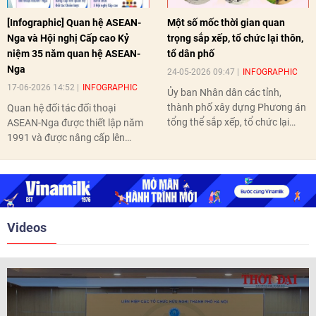
[Infographic] Quan hệ ASEAN-
Một số mốc thời gian quan
Nga và Hội nghị Cấp cao Kỷ
trọng sắp xếp, tổ chức lại thôn,
niệm 35 năm quan hệ ASEAN-
tổ dân phố
Nga
24-05-2026 09:47
INFOGRAPHIC
17-06-2026 14:52
INFOGRAPHIC
Ủy ban Nhân dân các tỉnh,
thành phố xây dựng Phương án
Quan hệ đối tác đối thoại
tổng thể sắp xếp, tổ chức lại
ASEAN-Nga được thiết lập năm
thôn, tổ dân phố hoàn thành
1991 và được nâng cấp lên
trước ngày 10/6/2026.
quan hệ Đối tác chiến lược năm
2018. Hai bên đã tổ chức 5 Hội
nghị Cấp cao vào các năm 2005,
2010, 2016, 2018, 2021.
Videos