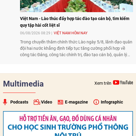
Việt Nam - Lào thúc đẩy hợp tác đào tạo cán bộ, tìm kiếm
quy tập hài cốt liệt sĩ
06/08/2026 08:29
VIỆT NAM HÔM NAY
Trong chuyến thăm chính thức Lào ngày 5/8, lãnh đạo quân
đội hai nước khẳng định tiếp tục tăng cường phối hợp về
công tác Đảng, công tác chính trị, đào tạo cán bộ, quản lý
biên giới và tìm kiếm, quy tập hài cốt liệt sĩ, góp phần làm
sâu sắc hơn quan hệ hữu nghị đặc biệt Việt Nam - Lào.
Multimedia
Xem trên
Podcasts
Video
E-magazine
Infographic