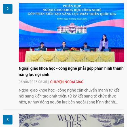
giao lưu nhân dân trong chặng đường nửa thế kỷ quan hệ
song phương.
Ngoại giao khoa học - công nghệ phải góp phần hình thành
năng lực nội sinh
06/08/2026 08:35
CHUYỆN NGOẠI GIAO
Ngoại giao khoa học - công nghệ cần chuyển mạnh từ kết
nối sang kiến tạo phát triển, từ ký kết sang tổ chức thực
hiện, từ huy động nguồn lực bên ngoài sang hình thành
năng lực nội sinh, qua đó góp phần đưa khoa học, công
nghệ, đổi mới sáng tạo và chuyển đổi số trở thành động lực
phát triển đất nước.