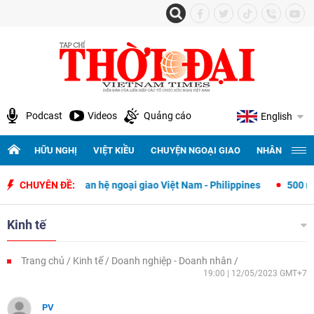
Podcast
Videos
Quảng cáo
English
HỮU NGHỊ
VIỆT KIỀU
CHUYỆN NGOẠI GIAO
NHÂN QUYỀN 
ập quan hệ ngoại giao Việt Nam - Philippines
CHUYÊN ĐỀ:
500 ngày đêm tìm kiếm
Kinh tế
Trang chủ
Kinh tế
Doanh nghiệp - Doanh nhân
19:00 | 12/05/2023 GMT+7
PV