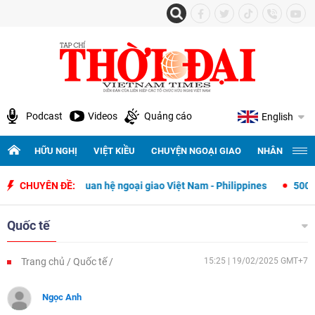
Podcast
Videos
Quảng cáo
English
HỮU NGHỊ
VIỆT KIỀU
CHUYỆN NGOẠI GIAO
NHÂN QUYỀN 
 lập quan hệ ngoại giao Việt Nam - Philippines
CHUYÊN ĐỀ:
500 ngày đêm tìm k
Quốc tế
Trang chủ
Quốc tế
15:25 | 19/02/2025 GMT+7
Ngọc Anh