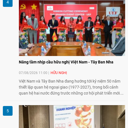
Nâng tầm nhịp cầu hữu nghị Việt Nam - Tây Ban Nha
07/08/2026 11:00
HỮU NGHỊ
Việt Nam và Tây Ban Nha đang hướng tới kỷ niệm 50 năm
thiết lập quan hệ ngoại giao (1977-2027), trong bối cảnh
quan hệ hai nước đứng trước những cơ hội phát triển mới.
Cùng với đối ngoại Đảng và ngoại giao Nhà nước, đối ngoại
nhân dân có vai trò quan trọng trong việc củng cố nền tảng
xã hội, tăng cường hiểu biết, tin cậy và gắn bó giữa nhân
dân hai nước.