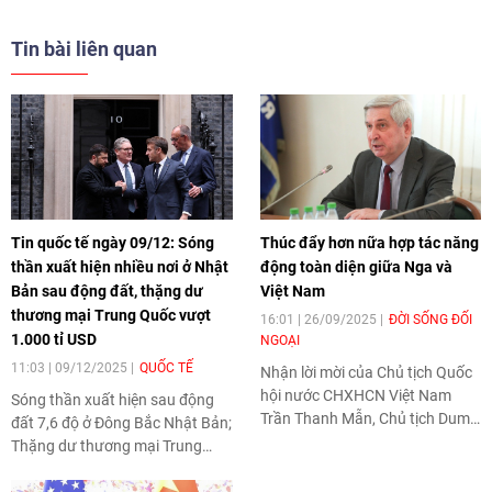
Trump đang tái khởi động một
kết những số liệu nổi bật trong
phiên bản hiện đại của Học
100 ngày này, tờ The
Tin bài liên quan
thuyết Monroe – chiến lược
Washington Post đăng tải bài
từng khẳng định Tây Bán cầu là
"100 ngày đầu tiên của Trump
khu vực ảnh hưởng riêng của
trong 10 biểu đồ" của các tác giả
Mỹ từ thế kỷ 19. Đây là quan
Chris Alcantara, Nick
điểm được tác giả Karen
Mourtoupalas, Azi Paybarah và
DeYoung đưa ra trong bài viết
Clara Ence Mors. Tạp chí Thời
"Trump tái áp dụng Học thuyết
Đại lược dịch và trân trọng giới
Monroe trong quan hệ với Tây
thiệu đến độc giả.
Bán cầu" đăng trên The
Tin quốc tế ngày 09/12: Sóng
Thúc đẩy hơn nữa hợp tác năng
Washington Post (Mỹ). Tạp chí
thần xuất hiện nhiều nơi ở Nhật
động toàn diện giữa Nga và
Thời đại lược dịch và giới thiệu.
Bản sau động đất, thặng dư
Việt Nam
thương mại Trung Quốc vượt
16:01 | 26/09/2025
ĐỜI SỐNG ĐỐI
1.000 tỉ USD
NGOẠI
11:03 | 09/12/2025
QUỐC TẾ
Nhận lời mời của Chủ tịch Quốc
hội nước CHXHCN Việt Nam
Sóng thần xuất hiện sau động
Trần Thanh Mẫn, Chủ tịch Duma
đất 7,6 độ ở Đông Bắc Nhật Bản;
Quốc gia (Hạ viện) Nga
Thặng dư thương mại Trung
Vyacheslav Volodin dẫn đầu
Quốc vượt 1.000 tỉ USD; Anh,
Đoàn Đại biểu cấp cao Nga
Pháp, Đức thể hiện ủng hộ mạnh