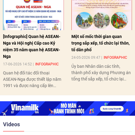
[Infographic] Quan hệ ASEAN-
Một số mốc thời gian quan
Nga và Hội nghị Cấp cao Kỷ
trọng sắp xếp, tổ chức lại thôn,
niệm 35 năm quan hệ ASEAN-
tổ dân phố
Nga
24-05-2026 09:47
INFOGRAPHIC
17-06-2026 14:52
INFOGRAPHIC
Ủy ban Nhân dân các tỉnh,
thành phố xây dựng Phương án
Quan hệ đối tác đối thoại
tổng thể sắp xếp, tổ chức lại
ASEAN-Nga được thiết lập năm
thôn, tổ dân phố hoàn thành
1991 và được nâng cấp lên
trước ngày 10/6/2026.
quan hệ Đối tác chiến lược năm
2018. Hai bên đã tổ chức 5 Hội
nghị Cấp cao vào các năm 2005,
2010, 2016, 2018, 2021.
Videos