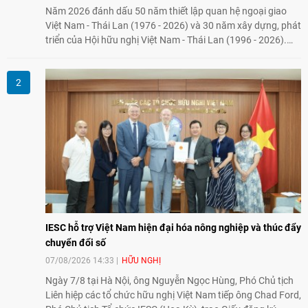
Năm 2026 đánh dấu 50 năm thiết lập quan hệ ngoại giao
Việt Nam - Thái Lan (1976 - 2026) và 30 năm xây dựng, phát
triển của Hội hữu nghị Việt Nam - Thái Lan (1996 - 2026).
Trong dòng chảy quan hệ hai nước, Hội đã kiên trì vun đắp
tình hữu nghị, đồng thời từng bước mở rộng hoạt động từ
giao lưu truyền thống sang kết nối địa phương, doanh
nghiệp, giáo dục, văn hóa và thế hệ trẻ, góp phần tăng
cường sự hiểu biết và hợp tác giữa nhân dân hai nước.
IESC hỗ trợ Việt Nam hiện đại hóa nông nghiệp và thúc đẩy
chuyển đổi số
07/08/2026 14:33
HỮU NGHỊ
Ngày 7/8 tại Hà Nội, ông Nguyễn Ngọc Hùng, Phó Chủ tịch
Liên hiệp các tổ chức hữu nghị Việt Nam tiếp ông Chad Ford,