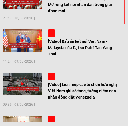
Mở rộng kết nối nhân dân trong giai
đoạn mới
21:47
|
10/07/2026
[Video] Dấu ấn kết nối Việt Nam -
Malaysia của Đại sứ Dato' Tan Yang
Thai
11:24
|
09/07/2026
[Video] Liên hiệp các tổ chức hữu nghị
Việt Nam ghi sổ tang, tưởng niệm nạn
nhân động đất Venezuela
09:35
|
08/07/2026
[Video] Trẻ em Đông Á cùng kiến tạo