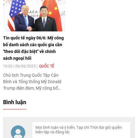
thăm chính thức Việt Nam và
mẽ Tổng thống Zelensky tại
đồng chủ trì Phiên họp lần thứ 4
London... là những tin tức quốc
Ủy ban hợp tác liên Nghị viện
tế đáng chú ý ngày 09/12.
giữa Quốc hội Việt Nam và
Duma Quốc gia Nga trong các
ngày 28 - 29/9/2025.
Tin quốc tế ngày 06/6: Mỹ công
bố danh sách các quốc gia cần
"theo dõi đặc biệt" về chính
sách ngoại hối
10:02 | 06/06/2025
QUỐC TẾ
Chủ tịch Trung Quốc Tập Cận
Bình và Tổng thống Mỹ Donald
Trump điện đàm, Mỹ công bố
danh sách các quốc gia cần
"theo dõi đặc biệt" về chính sách
Bình luận
ngoại hối, Ukraine tấn công căn
cứ tên lửa của Nga ở tỉnh
Bryansk, phá hủy bệ phóng
Iskander, Thái Lan kêu gọi
Campuchia không đưa tranh