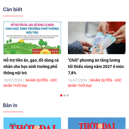
giải pháp cho những thách thức chung
Cần biết
17:44
|
27/06/2026
[Video] Âm nhạc flamenco gắn kết văn
hoá Việt Nam - Tây Ban Nha
11:10
|
17/06/2026
Hỗ trợ tiền ăn, gạo, đồ dùng cá
"Chốt" phương án tăng lương
nhân cho học sinh trường phổ
tối thiểu vùng năm 2027 ở mức
thông nội trú
7,8%
[Video] Trao tặng Kỷ niệm chương "Vì
hòa bình, hữu nghị giữa các dân tộc"
18/07/2026
NHÂN QUYỀN - GÓC
16/07/2026
NHÂN QUYỀN - GÓC
NHÌN THỜI ĐẠI
NHÌN THỜI ĐẠI
cho Đại sứ Hungary tại Việt Nam
17:25
|
13/06/2026
Bản in
[Video] Nhân dân Việt Nam luôn trân
trọng tình cảm của nước Nga