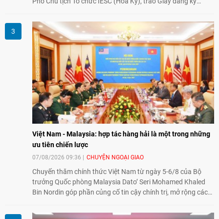
Phó Chủ tịch Tổ chức IESC (Hoa Kỳ), trao Giấy đăng ký
thành lập Văn phòng Đại diện của IESC tại Việt Nam và trao
đổi về định hướng triển khai Dự án "Mở rộng Thương mại
Nông nghiệp và An toàn thực phẩm Hoa Kỳ - Việt Nam",
hướng tới thúc đẩy chuyển đổi số, hiện đại hóa nông nghiệp
và mở rộng hợp tác phát triển giữa hai nước.
Việt Nam - Malaysia: hợp tác hàng hải là một trong những
ưu tiên chiến lược
07/08/2026 09:36
CHUYỆN NGOẠI GIAO
Chuyến thăm chính thức Việt Nam từ ngày 5-6/8 của Bộ
trưởng Quốc phòng Malaysia Dato’ Seri Mohamed Khaled
Bin Nordin góp phần củng cố tin cậy chính trị, mở rộng các
lĩnh vực hợp tác và thúc đẩy quan hệ quốc phòng Việt Nam -
Malaysia theo hướng ngày càng thực chất.