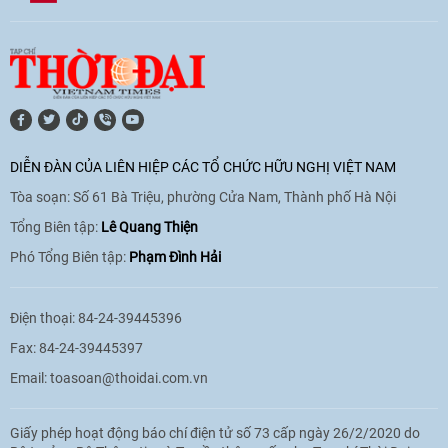
[Video] Lào dành ưu tiên hàng đầu cho
quan hệ với Việt Nam
11:01
|
09/06/2026
DIỄN ĐÀN CỦA LIÊN HIỆP CÁC TỔ CHỨC HỮU NGHỊ VIỆT NAM
Tòa soạn: Số 61 Bà Triệu, phường Cửa Nam, Thành phố Hà Nội
[Video] Doanh nghiệp Hoa Kỳ hỗ trợ
Việt Nam xác định danh tính người mất
Tổng Biên tập:
Lê Quang Thiện
tích trong chiến tranh
Phó Tổng Biên tập:
Phạm Đình Hải
20:38
|
02/06/2026
Điện thoại: 84-24-39445396
Fax: 84-24-39445397
Email:
toasoan@thoidai.com.vn
Giấy phép hoạt động báo chí điện tử số 73 cấp ngày 26/2/2020 do