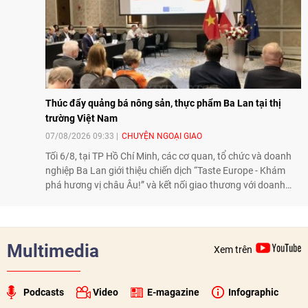
Thúc đẩy quảng bá nông sản, thực phẩm Ba Lan tại thị
trường Việt Nam
07/08/2026 09:33
CHUYỆN NGOẠI GIAO
Tối 6/8, tại TP Hồ Chí Minh, các cơ quan, tổ chức và doanh
nghiệp Ba Lan giới thiệu chiến dịch “Taste Europe - Khám
phá hương vị châu Âu!” và kết nối giao thương với doanh
nghiệp Việt Nam, qua đó tiếp tục thúc đẩy quảng bá nông
sản, thực phẩm Ba Lan tại thị trường Việt Nam.
Multimedia
Xem trên
Podcasts
Video
E-magazine
Infographic