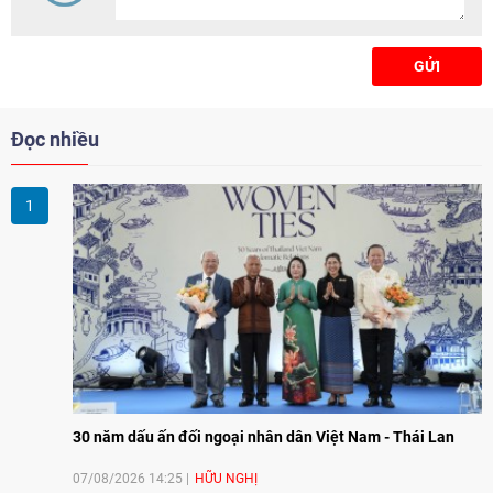
chấp biên giới lên tòa quốc tế...
là tin tức quốc tế đáng chú ý
ngày 05/6.
GỬI
Đọc nhiều
30 năm dấu ấn đối ngoại nhân dân Việt Nam - Thái Lan
07/08/2026 14:25
HỮU NGHỊ