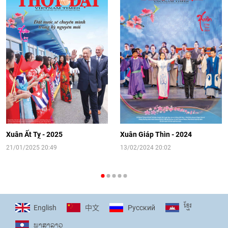
08:02
|
13/06/2026
Video: Cơ hội giao lưu quốc tế cho học
sinh Việt Nam tại trại hè Artek
14:41
|
12/06/2026
[Video] Đối ngoại nhân dân Thủ đô
hướng tới kết nối hiệu quả nguồn lực
người Việt Nam ở nước ngoài
Xuân Ất Tỵ - 2025
Xuân Giáp Thìn - 2024
16:58
|
10/06/2026
21/01/2025 20:49
13/02/2024 20:02
[Video] Plan International đồng hành
cùng thanh thiếu nhi tiên phong ứng
ខ្មែរ
English
Pусский
中文
phó với biến đổi khí hậu
ພາ​ສາ​ລາວ
17:07
|
09/06/2026