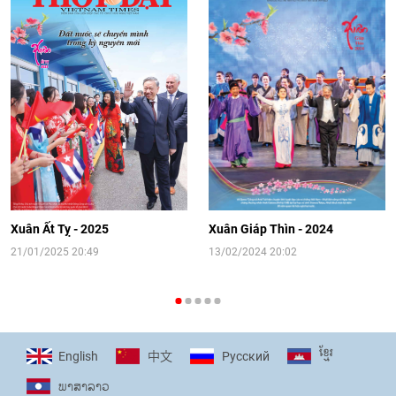
08:02
|
13/06/2026
Video: Cơ hội giao lưu quốc tế cho học
sinh Việt Nam tại trại hè Artek
14:41
|
12/06/2026
[Video] Đối ngoại nhân dân Thủ đô
hướng tới kết nối hiệu quả nguồn lực
người Việt Nam ở nước ngoài
Xuân Ất Tỵ - 2025
Xuân Giáp Thìn - 2024
16:58
|
10/06/2026
21/01/2025 20:49
13/02/2024 20:02
[Video] Plan International đồng hành
cùng thanh thiếu nhi tiên phong ứng
ខ្មែរ
English
Pусский
中文
phó với biến đổi khí hậu
ພາ​ສາ​ລາວ
17:07
|
09/06/2026