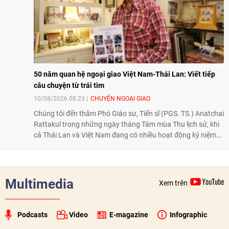
50 năm quan hệ ngoại giao Việt Nam-Thái Lan: Viết tiếp
câu chuyện từ trái tim
10/08/2026 08:23
CHUYỆN NGOẠI GIAO
Chúng tôi đến thăm Phó Giáo sư, Tiến sĩ (PGS. TS.) Anatchai
Rattakul trong những ngày tháng Tám mùa Thu lịch sử, khi
cả Thái Lan và Việt Nam đang có nhiều hoạt động kỷ niệm
50 năm thiết lập quan hệ ngoại giao, để nghe ông kể lại câu
chuyện cách đây nửa thế kỷ, khi cha ông, Bộ trưởng Ngoại
giao Bhichai Rattakul, được giao nhiệm vụ cải thiện quan hệ
của Thái Lan với các nước láng giềng, trong đó có Việt Nam.
Multimedia
Xem trên
Với một trái tim chân thành và thiện chí, ông Bhichai
Rattakul đã góp phần đưa quan hệ Thái Lan - Việt Nam
sang một trang mới.
Podcasts
Video
E-magazine
Infographic