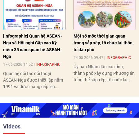
[Infographic] Quan hệ ASEAN-
Một số mốc thời gian quan
Nga và Hội nghị Cấp cao Kỷ
trọng sắp xếp, tổ chức lại thôn,
niệm 35 năm quan hệ ASEAN-
tổ dân phố
Nga
24-05-2026 09:47
INFOGRAPHIC
17-06-2026 14:52
INFOGRAPHIC
Ủy ban Nhân dân các tỉnh,
thành phố xây dựng Phương án
Quan hệ đối tác đối thoại
tổng thể sắp xếp, tổ chức lại
ASEAN-Nga được thiết lập năm
thôn, tổ dân phố hoàn thành
1991 và được nâng cấp lên
trước ngày 10/6/2026.
quan hệ Đối tác chiến lược năm
2018. Hai bên đã tổ chức 5 Hội
nghị Cấp cao vào các năm 2005,
2010, 2016, 2018, 2021.
Videos