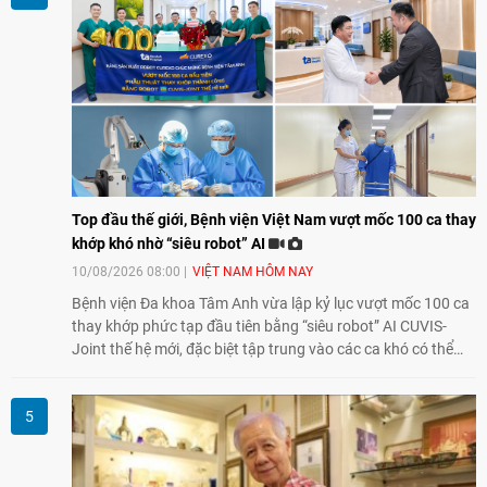
Top đầu thế giới, Bệnh viện Việt Nam vượt mốc 100 ca thay
khớp khó nhờ “siêu robot” AI
10/08/2026 08:00
VIỆT NAM HÔM NAY
Bệnh viện Đa khoa Tâm Anh vừa lập kỷ lục vượt mốc 100 ca
thay khớp phức tạp đầu tiên bằng “siêu robot” AI CUVIS-
Joint thế hệ mới, đặc biệt tập trung vào các ca khó có thể
điều trị tốt bằng kỹ thuật truyền thống hay robot thế hệ cũ,
mở ra cơ hội mới cho nhiều người bệnh đang đối mặt nguy
cơ “tàn phế”.