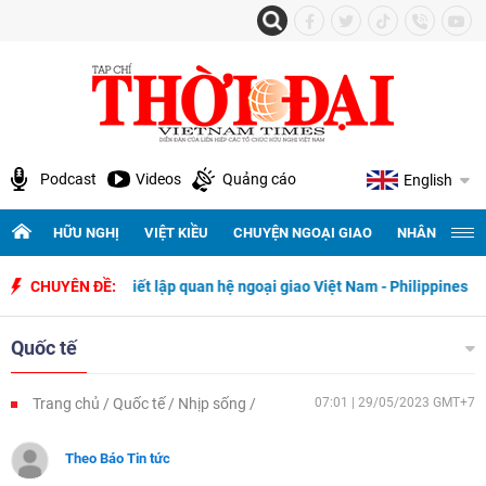
Podcast
Videos
Quảng cáo
English
HỮU NGHỊ
VIỆT KIỀU
CHUYỆN NGOẠI GIAO
NHÂN QUYỀN 
 ngày thiết lập quan hệ ngoại giao Việt Nam - Philippines
CHUYÊN ĐỀ:
500 ng
Quốc tế
Trang chủ
Quốc tế
Nhịp sống
07:01 | 29/05/2023 GMT+7
Theo Báo Tin tức