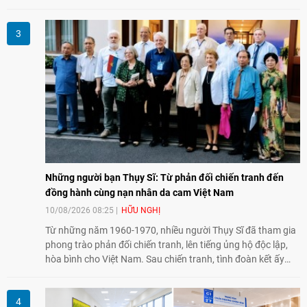
đạo có nhiều đóng góp cho đất nước Lào và quan hệ hữu
nghị vĩ đại, đoàn kết đặc biệt Việt Nam - Lào.
Những người bạn Thụy Sĩ: Từ phản đối chiến tranh đến
đồng hành cùng nạn nhân da cam Việt Nam
10/08/2026 08:25
HỮU NGHỊ
Từ những năm 1960-1970, nhiều người Thụy Sĩ đã tham gia
phong trào phản đối chiến tranh, lên tiếng ủng hộ độc lập,
hòa bình cho Việt Nam. Sau chiến tranh, tình đoàn kết ấy
tiếp tục bằng các hoạt động nhân đạo, hỗ trợ cộng đồng và
đồng hành với những người còn chịu hậu quả chiến tranh,
trong đó có các nạn nhân chất độc da cam/dioxin.