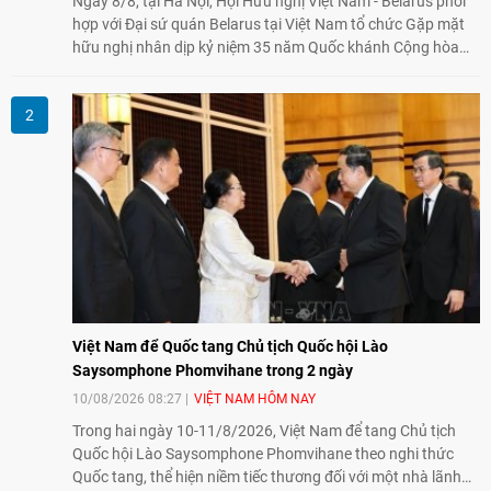
Ngày 8/8, tại Hà Nội, Hội Hữu nghị Việt Nam - Belarus phối
hợp với Đại sứ quán Belarus tại Việt Nam tổ chức Gặp mặt
hữu nghị nhân dịp kỷ niệm 35 năm Quốc khánh Cộng hòa
Belarus. Đại diện hai bên nhấn mạnh vai trò của đối ngoại
nhân dân trong củng cố tình hữu nghị, mở rộng hợp tác thiết
thực và làm sâu sắc quan hệ Đối tác chiến lược Việt Nam -
Belarus.
Việt Nam để Quốc tang Chủ tịch Quốc hội Lào
Saysomphone Phomvihane trong 2 ngày
10/08/2026 08:27
VIỆT NAM HÔM NAY
Trong hai ngày 10-11/8/2026, Việt Nam để tang Chủ tịch
Quốc hội Lào Saysomphone Phomvihane theo nghi thức
Quốc tang, thể hiện niềm tiếc thương đối với một nhà lãnh