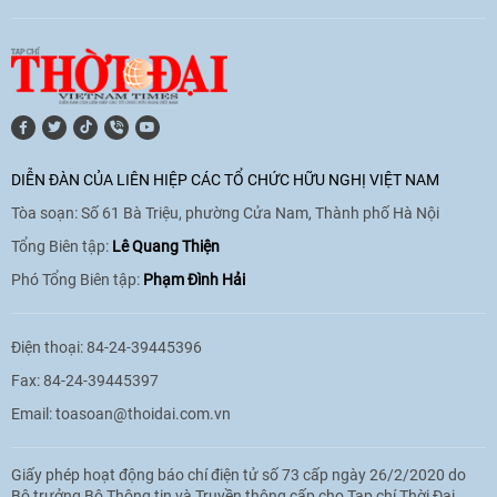
[Video] Lào dành ưu tiên hàng đầu cho
quan hệ với Việt Nam
11:01
|
09/06/2026
DIỄN ĐÀN CỦA LIÊN HIỆP CÁC TỔ CHỨC HỮU NGHỊ VIỆT NAM
Tòa soạn: Số 61 Bà Triệu, phường Cửa Nam, Thành phố Hà Nội
[Video] Doanh nghiệp Hoa Kỳ hỗ trợ
Việt Nam xác định danh tính người mất
Tổng Biên tập:
Lê Quang Thiện
tích trong chiến tranh
Phó Tổng Biên tập:
Phạm Đình Hải
20:38
|
02/06/2026
Điện thoại: 84-24-39445396
Fax: 84-24-39445397
Email:
toasoan@thoidai.com.vn
Giấy phép hoạt động báo chí điện tử số 73 cấp ngày 26/2/2020 do
Bộ trưởng Bộ Thông tin và Truyền thông cấp cho Tạp chí Thời Đại