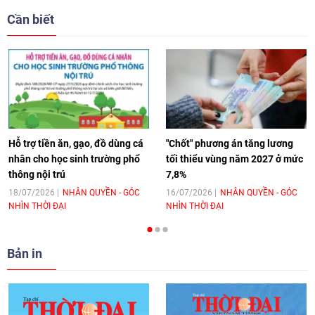
giải pháp cho những thách thức chung
Cần biết
17:44
|
27/06/2026
[Video] Âm nhạc flamenco gắn kết văn
hoá Việt Nam - Tây Ban Nha
11:10
|
17/06/2026
Hỗ trợ tiền ăn, gạo, đồ dùng cá
"Chốt" phương án tăng lương
nhân cho học sinh trường phổ
tối thiểu vùng năm 2027 ở mức
thông nội trú
7,8%
[Video] Trao tặng Kỷ niệm chương "Vì
hòa bình, hữu nghị giữa các dân tộc"
18/07/2026
NHÂN QUYỀN - GÓC
16/07/2026
NHÂN QUYỀN - GÓC
NHÌN THỜI ĐẠI
NHÌN THỜI ĐẠI
cho Đại sứ Hungary tại Việt Nam
17:25
|
13/06/2026
Bản in
[Video] Nhân dân Việt Nam luôn trân
trọng tình cảm của nước Nga