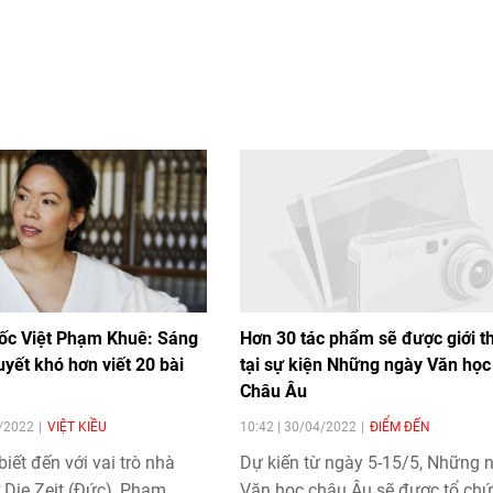
ốc Việt Phạm Khuê: Sáng
Hơn 30 tác phẩm sẽ được giới t
huyết khó hơn viết 20 bài
tại sự kiện Những ngày Văn học
Châu Âu
5/2022
VIỆT KIỀU
10:42 | 30/04/2022
ĐIỂM ĐẾN
iết đến với vai trò nhà
Dự kiến từ ngày 5-15/5, Những 
 Die Zeit (Đức), Phạm
Văn học châu Âu sẽ được tổ chức