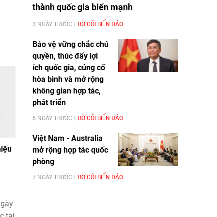
thành quốc gia biển mạnh
3 NGÀY TRƯỚC
BỜ CÕI BIỂN ĐẢO
Bảo vệ vững chắc chủ
quyền, thúc đẩy lợi
ích quốc gia, củng cố
hòa bình và mở rộng
không gian hợp tác,
phát triển
6 NGÀY TRƯỚC
BỜ CÕI BIỂN ĐẢO
Việt Nam - Australia
hiệu
mở rộng hợp tác quốc
phòng
7 NGÀY TRƯỚC
BỜ CÕI BIỂN ĐẢO
ngày
 tại