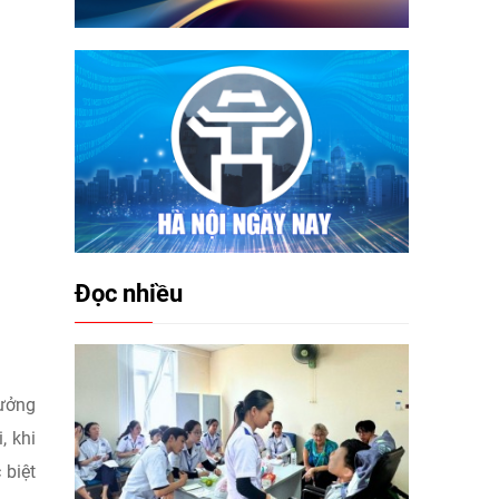
Đọc nhiều
rưởng
, khi
 biệt