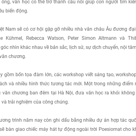
 ông, văn học có thể trở thành cầu nối giúp con người tìm ki
ều biến động.
iệt Nam sẽ có cơ hội gặp gỡ nhiều nhà văn châu Âu đương đạ
e Kühmel, Rebecca Watson, Peter Simon Altmann và Thib
óc nhìn khác nhau về bản sắc, lịch sử, sự dịch chuyển, nội tâ
 văn chương.
y gồm bốn tọa đàm lớn, các workshop viết sáng tạo, workshop
sách và nhiều hình thức tương tác mới. Một trong những điểm
 văn chương ban đêm tại Hà Nội, đưa văn học ra khỏi không
ị và trải nghiệm của công chúng.
ương trình năm nay còn ghi dấu bằng nhiều dự án hợp tác quố
sẽ bàn giao chiếc máy hát tự động ngoài trời Poesiomat cho 