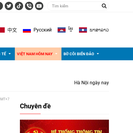
ខ្មែរ
ພາ​ສາ​ລາວ
Pусский
中文
 TẾ
VIỆT NAM HÔM NAY
BỜ CÕI BIỂN ĐẢO
Hà Nội ngày nay
 GMT+7
Chuyên đề