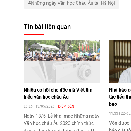
Những ngày Văn học Châu Âu tại Hà Nội
Tin bài liên quan
Nhiều cơ hội cho độc giả Việt tìm
Nhà báo g
hiểu văn học châu Âu
tác tiểu t
báo
23:26 | 13/05/2023
ĐIỂM ĐẾN
11:33 | 22/0
Ngày 13/5, Lễ khai mạc Những ngày
Vốn được b
Văn học châu Âu 2023 chính thức
báo của tờ
diễn ra tại khu vực tượng đài Lý Thái