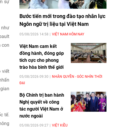
ếm sự
Bước tiến mới trong đào tạo nhân lực
Ngôn ngữ trị liệu tại Việt Nam
i như
05/08/2026 14:58
VIỆT NAM HÔM NAY
ault
m con
Việt Nam cam kết
đồng hành, đóng góp
tích cực cho phong
trào hòa bình thế giới
 viết
05/08/2026 09:30
NHÂN QUYỀN - GÓC NHÌN THỜI
 nhấn
ĐẠI
 gian
Bộ Chính trị ban hành
Nghị quyết về công
tác người Việt Nam ở
c tế.
nước ngoài
không
05/08/2026 09:27
VIỆT KIỀU