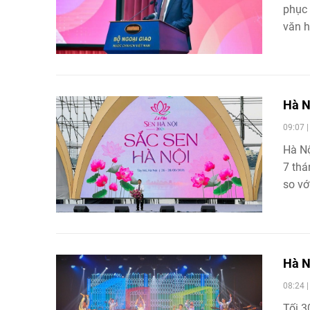
phục 
văn h
của T
Hà N
09:07 
Hà Nộ
7 thá
so vớ
đồng,
trưởn
Hà N
08:24 
Tối 3