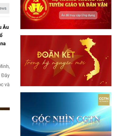
u Âu
hổ
nna
Minh,
. Đây
ọc và