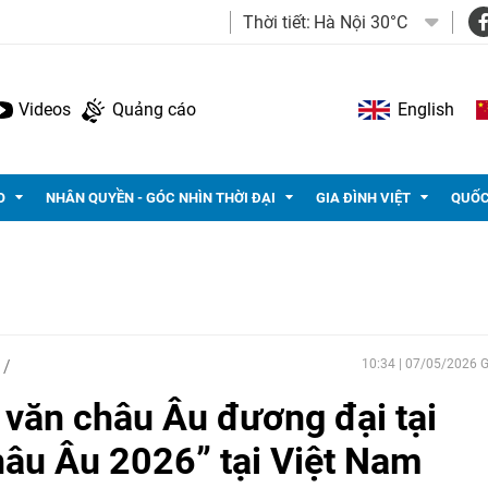
Thời tiết:
Hà Nội 30°C
Videos
Quảng cáo
English
O
NHÂN QUYỀN - GÓC NHÌN THỜI ĐẠI
GIA ĐÌNH VIỆT
QUỐC
10:34 | 07/05/2026
 văn châu Âu đương đại tại
âu Âu 2026” tại Việt Nam