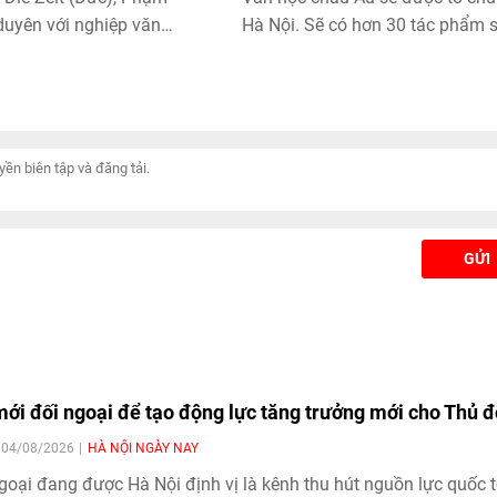
duyên với nghiệp văn
Hà Nội. Sẽ có hơn 30 tác phẩm 
cho ra đời tiểu thuyết đầu
được giới thiệu tại sự kiện lần nà
ên Dù ở nơi đâu.
GỬI
mới đối ngoại để tạo động lực tăng trưởng mới cho Thủ đ
| 04/08/2026
HÀ NỘI NGÀY NAY
goại đang được Hà Nội định vị là kênh thu hút nguồn lực quốc t