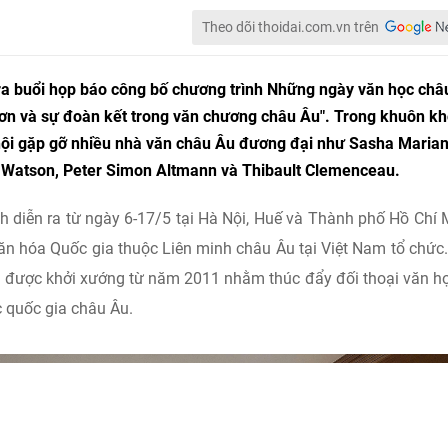
Theo dõi thoidai.com.vn trên
 ra buổi họp báo công bố chương trình Những ngày văn học châ
đơn và sự đoàn kết trong văn chương châu Âu". Trong khuôn k
 hội gặp gỡ nhiều nhà văn châu Âu đương đại như Sasha Maria
Watson, Peter Simon Altmann và Thibault Clemenceau.
nh diễn ra từ ngày 6-17/5 tại Hà Nội, Huế và Thành phố Hồ Chí 
ăn hóa Quốc gia thuộc Liên minh châu Âu tại Việt Nam tổ chức
n được khởi xướng từ năm 2011 nhằm thúc đẩy đối thoại văn h
c quốc gia châu Âu.