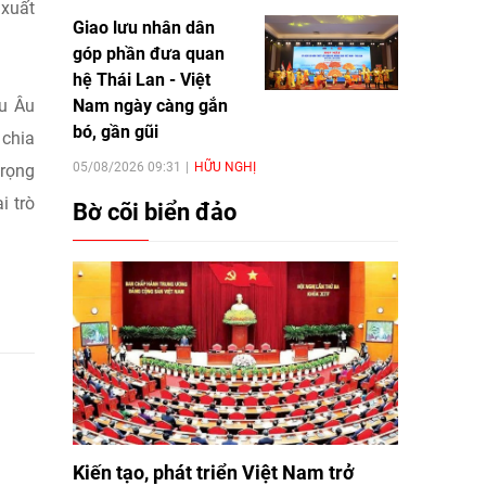
 xuất
Giao lưu nhân dân
góp phần đưa quan
hệ Thái Lan - Việt
Nam ngày càng gắn
âu Âu
bó, gần gũi
 chia
05/08/2026 09:31
HỮU NGHỊ
trọng
i trò
Bờ cõi biển đảo
Kiến tạo, phát triển Việt Nam trở