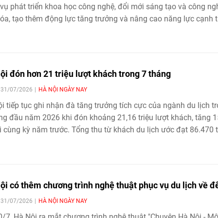
vụ phát triển khoa học công nghệ, đổi mới sáng tạo và công ng
óa, tạo thêm động lực tăng trưởng và nâng cao năng lực cạnh 
hủ đô.
ội đón hơn 21 triệu lượt khách trong 7 tháng
| 31/07/2026
HÀ NỘI NGÀY NAY
i tiếp tục ghi nhận đà tăng trưởng tích cực của ngành du lịch t
ng đầu năm 2026 khi đón khoảng 21,16 triệu lượt khách, tăng 
i cùng kỳ năm trước. Tổng thu từ khách du lịch ước đạt 86.470 
 tăng 17,9%, tạo nền tảng để ngành hoàn thành các mục tiêu t
g trong năm.
ội có thêm chương trình nghệ thuật phục vụ du lịch về 
| 31/07/2026
HÀ NỘI NGÀY NAY
0/7, Hà Nội ra mắt chương trình nghệ thuật "Chuyện Hà Nội - Mộ