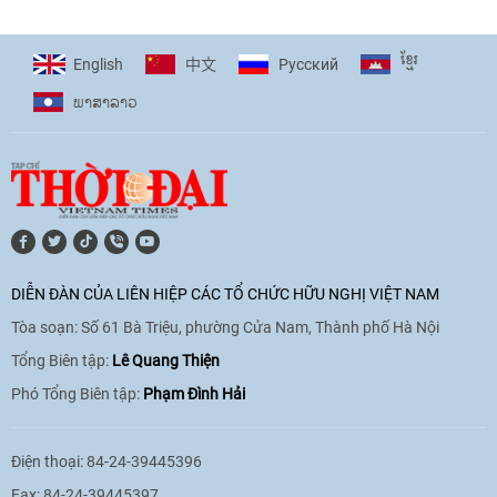
ខ្មែរ
English
Pусский
中文
ພາ​ສາ​ລາວ
DIỄN ĐÀN CỦA LIÊN HIỆP CÁC TỔ CHỨC HỮU NGHỊ VIỆT NAM
Tòa soạn: Số 61 Bà Triệu, phường Cửa Nam, Thành phố Hà Nội
Tổng Biên tập:
Lê Quang Thiện
Phó Tổng Biên tập:
Phạm Đình Hải
Điện thoại: 84-24-39445396
Fax: 84-24-39445397