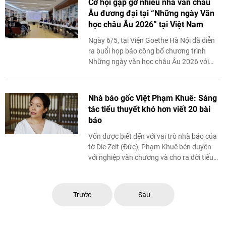
Cơ hội gặp gỡ nhiều nhà văn châu
Âu đương đại tại “Những ngày Văn
học châu Âu 2026” tại Việt Nam
Ngày 6/5, tại Viện Goethe Hà Nội đã diễn
ra buổi họp báo công bố chương trình
Những ngày văn học châu Âu 2026 với
chủ đề "Từ mình đến ta: Nỗi cô đơn và ...
Nhà báo gốc Việt Phạm Khuê: Sáng
tác tiểu thuyết khó hơn viết 20 bài
báo
Vốn được biết đến với vai trò nhà báo của
tờ Die Zeit (Đức), Phạm Khuê bén duyên
với nghiệp văn chương và cho ra đời tiểu
thuyết đầu tay mang tên Dù ở nơi ...
Trước
Sau