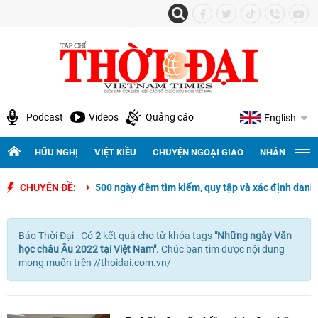
Podcast
Videos
Quảng cáo
English
HỮU NGHỊ
VIỆT KIỀU
CHUYỆN NGOẠI GIAO
NHÂN QUYỀN 
 - Philippines
CHUYÊN ĐỀ:
500 ngày đêm tìm kiếm, quy tập và xác định danh tín
Báo Thời Đại - Có
2
kết quả cho
từ khóa tags
"
Những ngày Văn
học châu Âu 2022 tại Việt Nam"
. Chúc bạn tìm được nội dung
mong muốn trên //thoidai.com.vn/