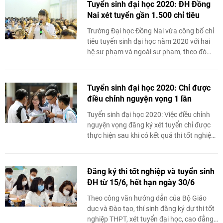
Tuyển sinh đại học 2020: ĐH Đồng
Giáo dục và Đào tạo.
Nai xét tuyển gần 1.500 chỉ tiêu
Trường Đại học Đồng Nai vừa công bố chỉ
tiêu tuyển sinh đại học năm 2020 với hai
hệ sư phạm và ngoài sư phạm, theo đó
năm nay trường xét tuyển gần 1.500 chỉ
tiêu.
Tuyển sinh đại học 2020: Chỉ được
điều chỉnh nguyện vọng 1 lần
Tuyển sinh đại học 2020: Việc điều chỉnh
nguyện vọng đăng ký xét tuyển chỉ được
thực hiện sau khi có kết quả thi tốt nghiệp
THPT. Mỗi thí sinh chỉ được điều chỉnh
đăng ký xét tuyển 1 lần trong thời gian quy
định và chỉ được sử dụng 1 trong 2
Đăng ký thi tốt nghiệp và tuyển sinh
phương thức:
ĐH từ 15/6, hết hạn ngày 30/6
Theo công văn hướng dẫn của Bộ Giáo
dục và Đào tạo, thí sinh đăng ký dự thi tốt
nghiệp THPT, xét tuyển đại học, cao đẳng