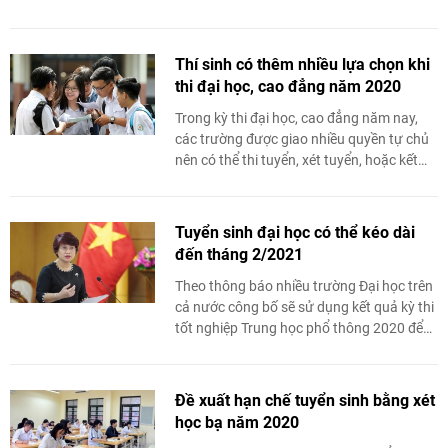
sư phạm mầm non dự kiến từ 15 đến
30/6.
Thí sinh có thêm nhiều lựa chọn khi
thi đại học, cao đẳng năm 2020
Trong kỳ thi đại học, cao đẳng năm nay,
các trường được giao nhiều quyền tự chủ
nên có thể thi tuyển, xét tuyển, hoặc kết
hợp giữa thi tuyển và xét tuyển. Nhờ đó,
các thí sinh sẽ có thêm nhiều sự lựa chọn.
Tuyển sinh đại học có thể kéo dài
đến tháng 2/2021
Theo thông báo nhiều trường Đại học trên
cả nước công bố sẽ sử dụng kết quả kỳ thi
tốt nghiệp Trung học phổ thông 2020 để
xét tuyển đầu vào.
Đề xuất hạn chế tuyển sinh bằng xét
học bạ năm 2020