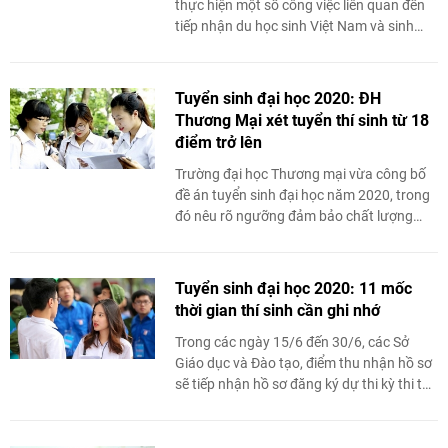
thực hiện một số công việc liên quan đến
tiếp nhận du học sinh Việt Nam và sinh
viên quốc tế không tiếp tục học tập ở nước
ngoài do dịch COVID-19.
Tuyển sinh đại học 2020: ĐH
Thương Mại xét tuyển thí sinh từ 18
điểm trở lên
Trường đại học Thương mại vừa công bố
đề án
tuyển sinh đại học năm 2020
, trong
đó nêu rõ ngưỡng đảm bảo chất lượng
đầu vào đại học hệ chính quy đối với tất cả
các tổ hợp xét tuyển là 18 điểm.
Tuyển sinh đại học 2020: 11 mốc
thời gian thí sinh cần ghi nhớ
Trong các ngày 15/6 đến 30/6, các Sở
Giáo dục và Đào tạo, điểm thu nhận hồ sơ
sẽ tiếp nhận hồ sơ đăng ký dự thi kỳ thi tốt
nghiệp THPT, đăng ký xét tuyển đại học,
cao đẳng đợt 1 của thí sinh vào cơ sở dữ
liệu của Cổng thông tin tuyển sinh của Bộ