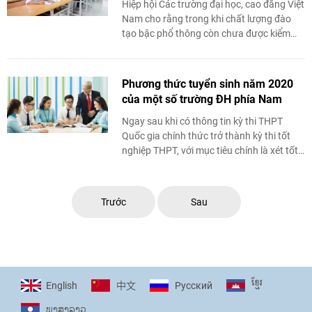
Hiệp hội Các trường đại học, cao đẳng Việt
Nam cho rằng trong khi chất lượng đào
tạo bậc phổ thông còn chưa được kiểm
soát chặt chẽ, việc tuyển sinh đại học năm
2020 bằng phương thức xét tuyển học bạ
sẽ tạo ra sự không công bằng giữa các thí
Phương thức tuyển sinh năm 2020
sinh.
của một số trường ĐH phía Nam
Ngay sau khi có thông tin kỳ thi THPT
Quốc gia chính thức trở thành kỳ thi tốt
nghiệp THPT, với mục tiêu chính là xét tốt
nghiệp THPT, một số trường đại học phía
Nam đã điều chỉnh và đưa ra cách thức
tuyển sinh phù hợp với tình hình thực tế.
Trước
Sau
ខ្មែរ
English
Pусский
中文
ພາ​ສາ​ລາວ