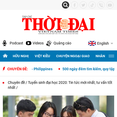
Podcast
Videos
Quảng cáo
English
HỮU NGHỊ
VIỆT KIỀU
CHUYỆN NGOẠI GIAO
NHÂN QUYỀN 
 giao Việt Nam - Philippines
CHUYÊN ĐỀ:
500 ngày đêm tìm kiếm, quy tập và xá
Chuyên đề
Tuyển sinh đại học 2020: Tin tức mới nhất, tư vấn tốt
nhất