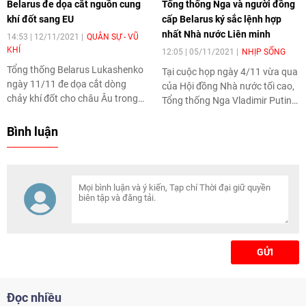
Belarus đe dọa cắt nguồn cung
Tổng thống Nga và người đồng
khí đốt sang EU
cấp Belarus ký sắc lệnh hợp
nhất Nhà nước Liên minh
14:53 | 12/11/2021
QUÂN SỰ - VŨ
KHÍ
12:05 | 05/11/2021
NHỊP SỐNG
Tổng thống Belarus Lukashenko
Tại cuộc họp ngày 4/11 vừa qua
ngày 11/11 đe dọa cắt dòng
của Hội đồng Nhà nước tối cao,
chảy khí đốt cho châu Âu trong
Tổng thống Nga Vladimir Putin
bối cảnh EU xem xét áp đặt lệnh
và Tổng thống Belarus
trừng phạt với Minsk.
Alexander Lukashenko đã ký
Bình luận
sắc lệnh hợp nhất Nhà nước
Liên minh.
GỬI
Đọc nhiều