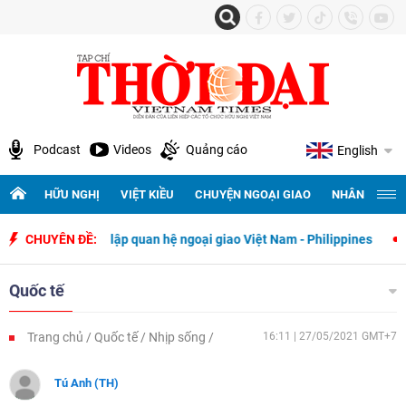
Podcast
Videos
Quảng cáo
English
HỮU NGHỊ
VIỆT KIỀU
CHUYỆN NGOẠI GIAO
NHÂN QUYỀN 
y thiết lập quan hệ ngoại giao Việt Nam - Philippines
CHUYÊN ĐỀ:
500 ngày đê
Quốc tế
Trang chủ
Quốc tế
Nhịp sống
16:11 | 27/05/2021 GMT+7
Tú Anh (TH)