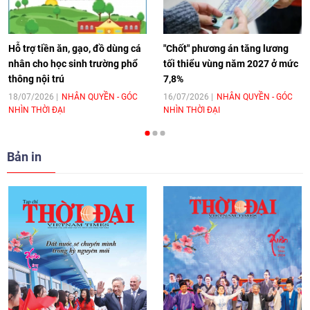
hoá Việt Nam - Tây Ban Nha
11:10
|
17/06/2026
Hỗ trợ tiền ăn, gạo, đồ dùng cá
"Chốt" phương án tăng lương
nhân cho học sinh trường phổ
tối thiểu vùng năm 2027 ở mức
thông nội trú
7,8%
[Video] Trao tặng Kỷ niệm chương "Vì
hòa bình, hữu nghị giữa các dân tộc"
18/07/2026
NHÂN QUYỀN - GÓC
16/07/2026
NHÂN QUYỀN - GÓC
NHÌN THỜI ĐẠI
NHÌN THỜI ĐẠI
cho Đại sứ Hungary tại Việt Nam
17:25
|
13/06/2026
Bản in
[Video] Nhân dân Việt Nam luôn trân
trọng tình cảm của nước Nga
08:02
|
13/06/2026
Video: Cơ hội giao lưu quốc tế cho học
sinh Việt Nam tại trại hè Artek
14:41
|
12/06/2026