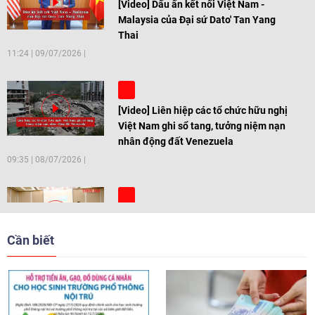
[Video] Dấu ấn kết nối Việt Nam -
Malaysia của Đại sứ Dato' Tan Yang
Thai
11:24
|
09/07/2026
[Video] Liên hiệp các tổ chức hữu nghị
Việt Nam ghi sổ tang, tưởng niệm nạn
nhân động đất Venezuela
09:35
|
08/07/2026
[Video] Trẻ em Đông Á cùng kiến tạo
giải pháp cho những thách thức chung
Cần biết
17:44
|
27/06/2026
[Video] Âm nhạc flamenco gắn kết văn