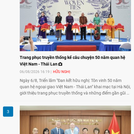
nghiệp, giáo dục, văn hóa và thế hệ trẻ, góp phần tăng
cường sự hiểu biết và hợp tác giữa nhân dân hai nước.
Trang phục truyền thống kể câu chuyện 50 năm quan hệ
Việt Nam - Thái Lan
06/08/2026 16:19
HỮU NGHỊ
Ngày 6/8, Triển lãm "Đan kết hữu nghị: Tôn vinh 50 năm
quan hệ ngoại giao Việt Nam - Thái Lan" khai mạc tại Hà Nội,
giới thiệu trang phục truyền thống và những điểm gần gũi về
văn hóa giữa hai nước. Sự kiện cũng nhấn mạnh vai trò của
giao lưu nhân dân trong chặng đường nửa thế kỷ quan hệ
song phương.