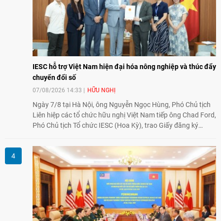
IESC hỗ trợ Việt Nam hiện đại hóa nông nghiệp và thúc đẩy
chuyển đổi số
07/08/2026 14:33
HỮU NGHỊ
Ngày 7/8 tại Hà Nội, ông Nguyễn Ngọc Hùng, Phó Chủ tịch
Liên hiệp các tổ chức hữu nghị Việt Nam tiếp ông Chad Ford,
Phó Chủ tịch Tổ chức IESC (Hoa Kỳ), trao Giấy đăng ký
thành lập Văn phòng Đại diện của IESC tại Việt Nam và trao
đổi về định hướng triển khai Dự án "Mở rộng Thương mại
Nông nghiệp và An toàn thực phẩm Hoa Kỳ - Việt Nam",
hướng tới thúc đẩy chuyển đổi số, hiện đại hóa nông nghiệp
và mở rộng hợp tác phát triển giữa hai nước.