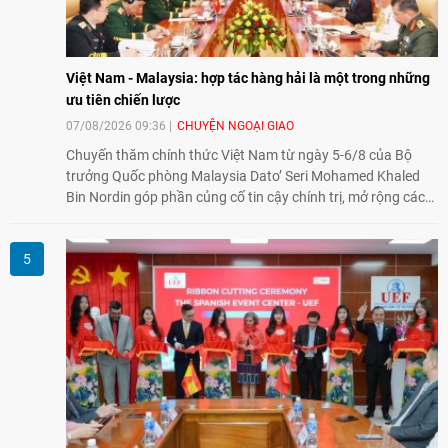
Việt Nam - Malaysia: hợp tác hàng hải là một trong những
ưu tiên chiến lược
07/08/2026 09:36
CHUYỆN NGOẠI GIAO
Chuyến thăm chính thức Việt Nam từ ngày 5-6/8 của Bộ
trưởng Quốc phòng Malaysia Dato’ Seri Mohamed Khaled
Bin Nordin góp phần củng cố tin cậy chính trị, mở rộng các
lĩnh vực hợp tác và thúc đẩy quan hệ quốc phòng Việt Nam -
Malaysia theo hướng ngày càng thực chất.