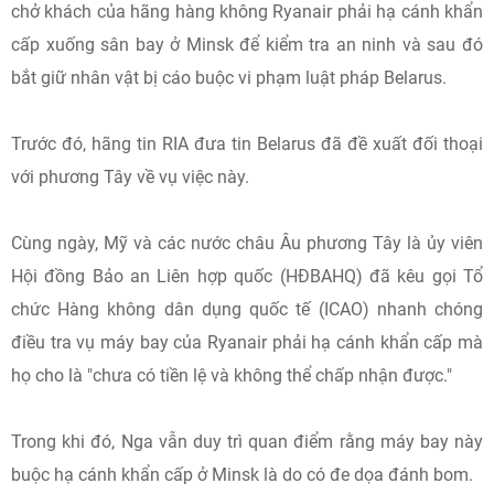
chở khách của hãng hàng không Ryanair phải hạ cánh khẩn
cấp xuống sân bay ở Minsk để kiểm tra an ninh và sau đó
bắt giữ nhân vật bị cáo buộc vi phạm luật pháp Belarus.
Trước đó, hãng tin RIA đưa tin Belarus đã đề xuất đối thoại
với phương Tây về vụ việc này.
Cùng ngày, Mỹ và các nước châu Âu phương Tây là ủy viên
Hội đồng Bảo an Liên hợp quốc (HĐBAHQ) đã kêu gọi Tổ
chức Hàng không dân dụng quốc tế (ICAO) nhanh chóng
điều tra vụ máy bay của Ryanair phải hạ cánh khẩn cấp mà
họ cho là "chưa có tiền lệ và không thể chấp nhận được."
Trong khi đó, Nga vẫn duy trì quan điểm rằng máy bay này
buộc hạ cánh khẩn cấp ở Minsk là do có đe dọa đánh bom.