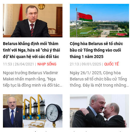
này.
của Căn cứ Hàng không số 116
thực hiện nhưng đã bị rơi sau
đó.
Belarus khẳng định mối 'thâm
Cộng hòa Belarus sẽ tổ chức
tình' với Nga, hứa sẽ "chú ý thái
bầu cử Tổng thống vào cuối
độ" khi quan hệ với các đối tác
tháng 1 năm 2025
11:53 | 26/04/2021
NHỊP SỐNG
21:13 | 09/01/2025
QUỐC TẾ
Ngoại trưởng Belarus Vladimir
Ngày 26/1/ 2025, Cộng hòa
Makei nhấn mạnh rằng, "Nga
Belarus sẽ tổ chức bầu cử Tổng
tiếp tục là đồng minh và đối tác
thống. Đây là một trong những
chủ chốt của chúng ta”.
sự kiện quan trọng đối với sự
phát triển của Belarus. Cuộc
bầu cử Tổng thống gần đây
nhất của Belarus diễn ra vào
tháng 8/2020.