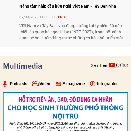
Nâng tầm nhịp cầu hữu nghị Việt Nam - Tây Ban Nha
07/08/2026 11:00
HỮU NGHỊ
Việt Nam và Tây Ban Nha đang hướng tới kỷ niệm 50 năm
thiết lập quan hệ ngoại giao (1977-2027), trong bối cảnh
quan hệ hai nước đứng trước những cơ hội phát triển mới.
Cùng với đối ngoại Đảng và ngoại giao Nhà nước, đối ngoại
nhân dân có vai trò quan trọng trong việc củng cố nền tảng
xã hội, tăng cường hiểu biết, tin cậy và gắn bó giữa nhân
dân hai nước.
Multimedia
Xem trên
Podcasts
Video
E-magazine
Infographic