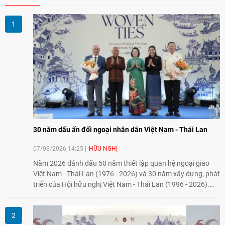
30 năm dấu ấn đối ngoại nhân dân Việt Nam - Thái Lan
07/08/2026 14:25
HỮU NGHỊ
Năm 2026 đánh dấu 50 năm thiết lập quan hệ ngoại giao
Việt Nam - Thái Lan (1976 - 2026) và 30 năm xây dựng, phát
triển của Hội hữu nghị Việt Nam - Thái Lan (1996 - 2026).
Trong dòng chảy quan hệ hai nước, Hội đã kiên trì vun đắp
tình hữu nghị, đồng thời từng bước mở rộng hoạt động từ
giao lưu truyền thống sang kết nối địa phương, doanh