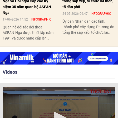
Nga và Hội nghị Cấp cao Kỷ
trọng sắp xếp, tổ chức lại thôn,
niệm 35 năm quan hệ ASEAN-
tổ dân phố
Nga
24-05-2026 09:47
INFOGRAPHIC
17-06-2026 14:52
INFOGRAPHIC
Ủy ban Nhân dân các tỉnh,
thành phố xây dựng Phương án
Quan hệ đối tác đối thoại
tổng thể sắp xếp, tổ chức lại
ASEAN-Nga được thiết lập năm
thôn, tổ dân phố hoàn thành
1991 và được nâng cấp lên
trước ngày 10/6/2026.
quan hệ Đối tác chiến lược năm
2018. Hai bên đã tổ chức 5 Hội
nghị Cấp cao vào các năm 2005,
2010, 2016, 2018, 2021.
Videos