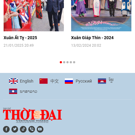
[Video] Đối ngoại nhân dân Thủ đô
hướng tới kết nối hiệu quả nguồn lực
người Việt Nam ở nước ngoài
Xuân Ất Tỵ - 2025
Xuân Giáp Thìn - 2024
16:58
|
10/06/2026
21/01/2025 20:49
13/02/2024 20:02
[Video] Plan International đồng hành
cùng thanh thiếu nhi tiên phong ứng
ខ្មែរ
English
Pусский
中文
phó với biến đổi khí hậu
ພາ​ສາ​ລາວ
17:07
|
09/06/2026
[Video] Lào dành ưu tiên hàng đầu cho
quan hệ với Việt Nam
11:01
|
09/06/2026