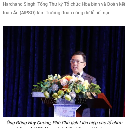
Harchand Singh, Tổng Thư ký Tổ chức Hòa bình và Đoàn kết
toàn Ấn (AIPSO) làm Trưởng đoàn cùng dự lễ bế mạc.
Ông Đồng Huy Cương, Phó Chủ tịch Liên hiệp các tổ chức