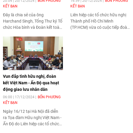
20:04 | 20/12/2024
BỐN PHƯƠNG
16:59 | 20/12/2024
BỐN PHƯƠNG
KẾT BẠN
KẾT BẠN
Đây là chia sẻ của ông
Liên hiệp các tổ chức hữu nghị
Harchand Singh, Tổng Thư ký Tổ
Thành phố Hồ Chí Minh
chức Hòa bình và Đoàn kết toàn
(TP.HCM) vừa có cuộc tiếp đoàn
Ấn Độ (AIPSO) trong cuộc trả lời
đại biểu nhân dân và các đảng
phỏng vấn phóng viên Tạp chí
phái Ấn Độ do ông Harchand
Thời Đại nhân dịp tham dự Liên
Singh, Tổng Thư ký Tổ chức Hòa
hoan hữu nghị nhân dân Việt
bình và Đoàn kết toàn Ấn Độ
Nam - Ấn Độ lần thứ 12. Ông
(AIPSO) làm trưởng đoàn. Sự
bày tỏ cảm nhận về liên kết lịch
kiện diễn ra nhân dịp đoàn đến
sử và văn hóa giữa Việt Nam và
TP.HCM tham dự Liên hoan hữu
Vun đắp tình hữu nghị, đoàn
Ấn Độ, đồng thời nhấn mạnh vai
nghị nhân dân Việt Nam - Ấn Độ
kết Việt Nam - Ấn Độ qua hoạt
trò của giao lưu nhân dân trong
lần thứ 12.
động giao lưu nhân dân
thúc đẩy quan hệ hai nước.
06:00 | 17/12/2024
BỐN PHƯƠNG
KẾT BẠN
Ngày 16/12 tại Hà Nội đã diễn
ra Tọa đàm Hữu nghị Việt Nam -
Ấn Độ do Liên hiệp các tổ chức
hữu nghị Việt Nam (VUFO), Hội