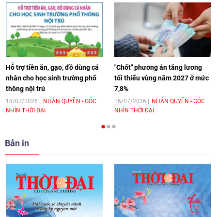
[Video] Âm nhạc flamenco gắn kết văn
hoá Việt Nam - Tây Ban Nha
11:10
|
17/06/2026
Hỗ trợ tiền ăn, gạo, đồ dùng cá
"Chốt" phương án tăng lương
nhân cho học sinh trường phổ
tối thiểu vùng năm 2027 ở mức
thông nội trú
7,8%
[Video] Trao tặng Kỷ niệm chương "Vì
hòa bình, hữu nghị giữa các dân tộc"
18/07/2026
NHÂN QUYỀN - GÓC
16/07/2026
NHÂN QUYỀN - GÓC
NHÌN THỜI ĐẠI
NHÌN THỜI ĐẠI
cho Đại sứ Hungary tại Việt Nam
17:25
|
13/06/2026
Bản in
[Video] Nhân dân Việt Nam luôn trân
trọng tình cảm của nước Nga
08:02
|
13/06/2026