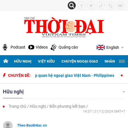
Podcast
Videos
Quảng cáo
English
HỮU NGHỊ
VIỆT KIỀU
CHUYỆN NGOẠI GIAO
NHÂN QUYỀN 
hiết lập quan hệ ngoại giao Việt Nam - Philippines
CHUYÊN ĐỀ:
500 ngày đêm t
Hữu nghị
Trang chủ
Hữu nghị
Bốn phương kết bạn
14:37 | 21/12/2024 GMT+7
Theo Baotintuc.vn