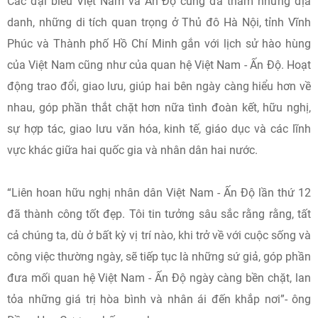
Các đại biểu Việt Nam và Ấn Độ cũng đã thăm những địa
danh, những di tích quan trọng ở Thủ đô Hà Nội, tỉnh Vĩnh
Phúc và Thành phố Hồ Chí Minh gắn với lịch sử hào hùng
của Việt Nam cũng như của quan hệ Việt Nam - Ấn Độ. Hoạt
động trao đổi, giao lưu, giúp hai bên ngày càng hiểu hơn về
nhau, góp phần thắt chặt hơn nữa tình đoàn kết, hữu nghị,
sự hợp tác, giao lưu văn hóa, kinh tế, giáo dục và các lĩnh
vực khác giữa hai quốc gia và nhân dân hai nước.
“Liên hoan hữu nghị nhân dân Việt Nam - Ấn Độ lần thứ 12
đã thành công tốt đẹp. Tôi tin tưởng sâu sắc rằng rằng, tất
cả chúng ta, dù ở bất kỳ vị trí nào, khi trở về với cuộc sống và
công việc thường ngày, sẽ tiếp tục là những sứ giả, góp phần
đưa mối quan hệ Việt Nam - Ấn Độ ngày càng bền chặt, lan
tỏa những giá trị hòa bình và nhân ái đến khắp nơi”- ông