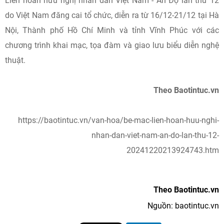
Liên hoan hữu nghị nhân dân Việt Nam - Ấn Độ lần thứ 12
do Việt Nam đăng cai tổ chức, diễn ra từ 16/12-21/12 tại Hà
Nội, Thành phố Hồ Chí Minh và tỉnh Vĩnh Phúc với các
chương trình khai mạc, tọa đàm và giao lưu biểu diễn nghệ
thuật.
Theo Baotintuc.vn
https://baotintuc.vn/van-hoa/be-mac-lien-hoan-huu-nghi-
nhan-dan-viet-nam-an-do-lan-thu-12-
20241220213924743.htm
Theo Baotintuc.vn
Nguồn: baotintuc.vn