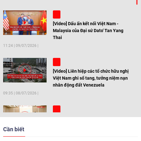
[Video] Dấu ấn kết nối Việt Nam -
Malaysia của Đại sứ Dato' Tan Yang
Thai
11:24
|
09/07/2026
[Video] Liên hiệp các tổ chức hữu nghị
Việt Nam ghi sổ tang, tưởng niệm nạn
nhân động đất Venezuela
09:35
|
08/07/2026
[Video] Trẻ em Đông Á cùng kiến tạo
giải pháp cho những thách thức chung
Cần biết
17:44
|
27/06/2026