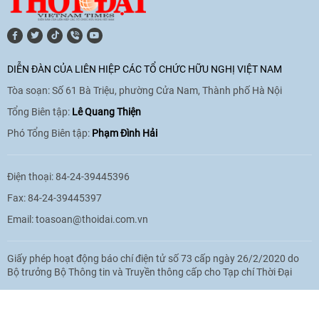
[Video] Lào dành ưu tiên hàng đầu cho
quan hệ với Việt Nam
11:01
|
09/06/2026
DIỄN ĐÀN CỦA LIÊN HIỆP CÁC TỔ CHỨC HỮU NGHỊ VIỆT NAM
Tòa soạn: Số 61 Bà Triệu, phường Cửa Nam, Thành phố Hà Nội
[Video] Doanh nghiệp Hoa Kỳ hỗ trợ
Việt Nam xác định danh tính người mất
Tổng Biên tập:
Lê Quang Thiện
tích trong chiến tranh
Phó Tổng Biên tập:
Phạm Đình Hải
20:38
|
02/06/2026
Điện thoại: 84-24-39445396
Fax: 84-24-39445397
Email:
toasoan@thoidai.com.vn
Giấy phép hoạt động báo chí điện tử số 73 cấp ngày 26/2/2020 do
Bộ trưởng Bộ Thông tin và Truyền thông cấp cho Tạp chí Thời Đại
Based on MasterCMS Ultimate Edition 2024 v2.9