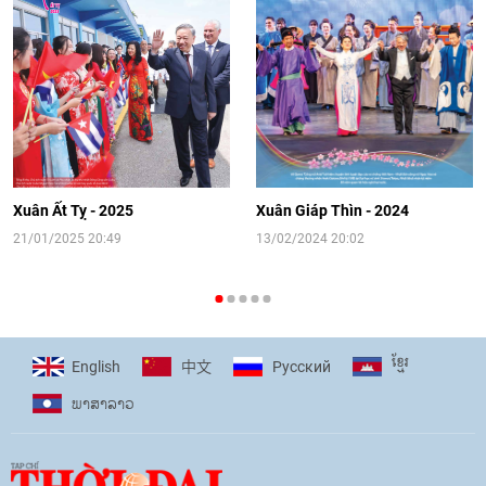
Video: Cơ hội giao lưu quốc tế cho học
sinh Việt Nam tại trại hè Artek
14:41
|
12/06/2026
[Video] Đối ngoại nhân dân Thủ đô
hướng tới kết nối hiệu quả nguồn lực
người Việt Nam ở nước ngoài
Xuân Ất Tỵ - 2025
Xuân Giáp Thìn - 2024
16:58
|
10/06/2026
21/01/2025 20:49
13/02/2024 20:02
[Video] Plan International đồng hành
cùng thanh thiếu nhi tiên phong ứng
ខ្មែរ
English
Pусский
中文
phó với biến đổi khí hậu
ພາ​ສາ​ລາວ
17:07
|
09/06/2026