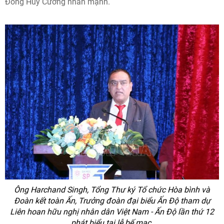
Đồng Huy Cương nhấn mạnh.
Ông Harchand Singh, Tổng Thư ký Tổ chức Hòa bình và
Đoàn kết toàn Ấn, Trưởng đoàn đại biểu Ấn Độ tham dự
Liên hoan hữu nghị nhân dân Việt Nam - Ấn Độ lần thứ 12
phát biểu tại lễ bế mạc.