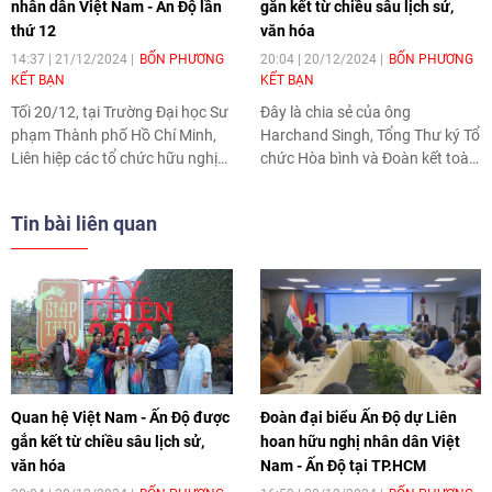
nhân dân Việt Nam - Ấn Độ lần
gắn kết từ chiều sâu lịch sử,
thứ 12
văn hóa
14:37 | 21/12/2024
BỐN PHƯƠNG
20:04 | 20/12/2024
BỐN PHƯƠNG
KẾT BẠN
KẾT BẠN
Tối 20/12, tại Trường Đại học Sư
Đây là chia sẻ của ông
phạm Thành phố Hồ Chí Minh,
Harchand Singh, Tổng Thư ký Tổ
Liên hiệp các tổ chức hữu nghị
chức Hòa bình và Đoàn kết toàn
Việt Nam (VUFO), Hội hữu nghị
Ấn Độ (AIPSO) trong cuộc trả lời
Việt Nam - Ấn Độ Thành phố Hồ
phỏng vấn phóng viên Tạp chí
Tin bài liên quan
Chí Minh và Tổ chức Hòa bình và
Thời Đại nhân dịp tham dự Liên
Đoàn kết toàn Ấn (AIPSO) phối
hoan hữu nghị nhân dân Việt
hợp tổ chức bế mạc chương
Nam - Ấn Độ lần thứ 12. Ông
trình “Liên hoan hữu nghị nhân
bày tỏ cảm nhận về liên kết lịch
dân Việt Nam - Ấn Độ” lần thứ 12
sử và văn hóa giữa Việt Nam và
năm 2024.
Ấn Độ, đồng thời nhấn mạnh vai
trò của giao lưu nhân dân trong
thúc đẩy quan hệ hai nước.
Quan hệ Việt Nam - Ấn Độ được
Đoàn đại biểu Ấn Độ dự Liên
gắn kết từ chiều sâu lịch sử,
hoan hữu nghị nhân dân Việt
văn hóa
Nam - Ấn Độ tại TP.HCM