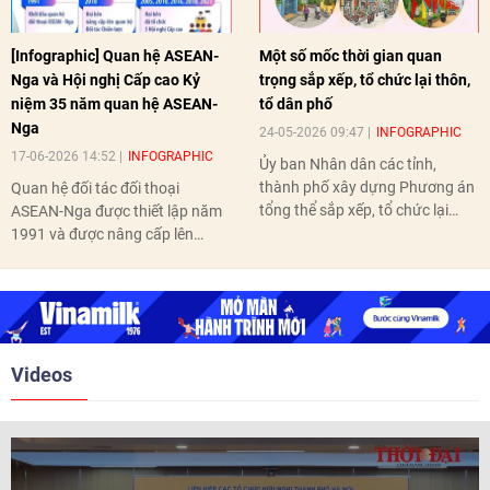
[Infographic] Quan hệ ASEAN-
Một số mốc thời gian quan
Nga và Hội nghị Cấp cao Kỷ
trọng sắp xếp, tổ chức lại thôn,
niệm 35 năm quan hệ ASEAN-
tổ dân phố
Nga
24-05-2026 09:47
INFOGRAPHIC
17-06-2026 14:52
INFOGRAPHIC
Ủy ban Nhân dân các tỉnh,
thành phố xây dựng Phương án
Quan hệ đối tác đối thoại
tổng thể sắp xếp, tổ chức lại
ASEAN-Nga được thiết lập năm
thôn, tổ dân phố hoàn thành
1991 và được nâng cấp lên
trước ngày 10/6/2026.
quan hệ Đối tác chiến lược năm
2018. Hai bên đã tổ chức 5 Hội
nghị Cấp cao vào các năm 2005,
2010, 2016, 2018, 2021.
Videos