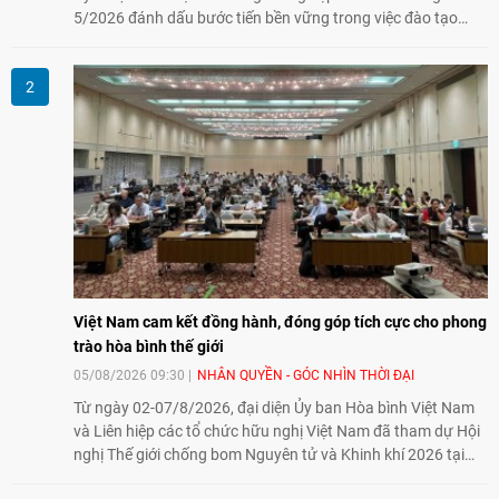
5/2026 đánh dấu bước tiến bền vững trong việc đào tạo
nguồn nhân lực chất lượng cao cho một chuyên ngành trẻ
tại Việt Nam.
Việt Nam cam kết đồng hành, đóng góp tích cực cho phong
trào hòa bình thế giới
05/08/2026 09:30
NHÂN QUYỀN - GÓC NHÌN THỜI ĐẠI
Từ ngày 02-07/8/2026, đại diện Ủy ban Hòa bình Việt Nam
và Liên hiệp các tổ chức hữu nghị Việt Nam đã tham dự Hội
nghị Thế giới chống bom Nguyên tử và Khinh khí 2026 tại
thành phố Hiroshima, Nhật Bản, tiếp tục khẳng định cam kết