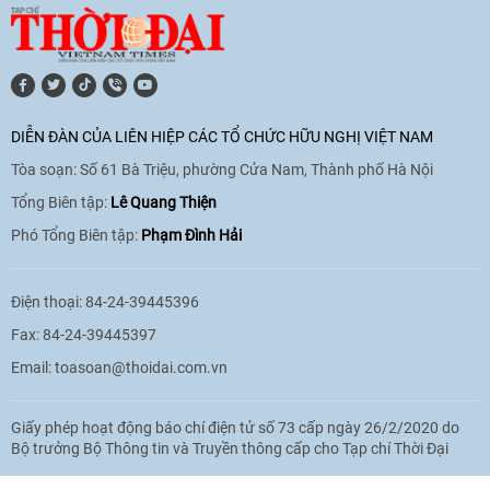
[Video] Lào dành ưu tiên hàng đầu cho
quan hệ với Việt Nam
11:01
|
09/06/2026
DIỄN ĐÀN CỦA LIÊN HIỆP CÁC TỔ CHỨC HỮU NGHỊ VIỆT NAM
Tòa soạn: Số 61 Bà Triệu, phường Cửa Nam, Thành phố Hà Nội
[Video] Doanh nghiệp Hoa Kỳ hỗ trợ
Việt Nam xác định danh tính người mất
Tổng Biên tập:
Lê Quang Thiện
tích trong chiến tranh
Phó Tổng Biên tập:
Phạm Đình Hải
20:38
|
02/06/2026
Điện thoại: 84-24-39445396
Fax: 84-24-39445397
Email:
toasoan@thoidai.com.vn
Giấy phép hoạt động báo chí điện tử số 73 cấp ngày 26/2/2020 do
Bộ trưởng Bộ Thông tin và Truyền thông cấp cho Tạp chí Thời Đại