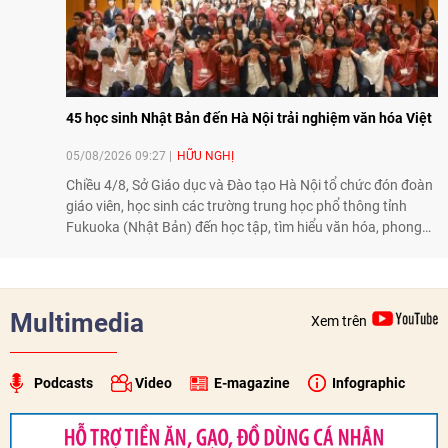
45 học sinh Nhật Bản đến Hà Nội trải nghiệm văn hóa Việt
05/08/2026 09:27
HỮU NGHỊ
Chiều 4/8, Sở Giáo dục và Đào tạo Hà Nội tổ chức đón đoàn
giáo viên, học sinh các trường trung học phổ thông tỉnh
Fukuoka (Nhật Bản) đến học tập, tìm hiểu văn hóa, phong
tục tập quán Việt Nam.
Multimedia
Xem trên
Podcasts
Video
E-magazine
Infographic