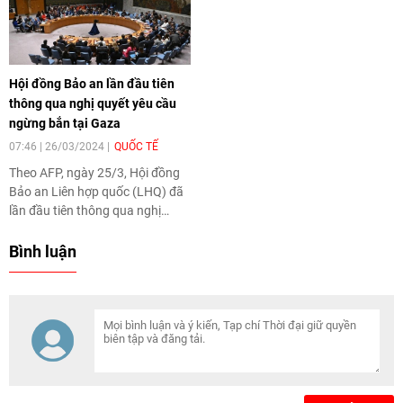
Geneva, Thụy Sĩ. Tại Diễn đàn,
Thứ trưởng Bộ Ngoại giao
Nguyễn Minh Hằng, Trưởng
đoàn Đoàn đại biểu Việt Nam đã
Hội đồng Bảo an lần đầu tiên
đề xuất 5 định hướng để
thông qua nghị quyết yêu cầu
UNCTAD tiếp tục phát huy vai
ngừng bắn tại Gaza
trò, hỗ trợ các nước đang phát
triển trong thời gian tới.
07:46 | 26/03/2024
QUỐC TẾ
Theo AFP, ngày 25/3, Hội đồng
Bảo an Liên hợp quốc (LHQ) đã
lần đầu tiên thông qua nghị
quyết yêu cầu ngừng bắn tại
Gaza.
Bình luận