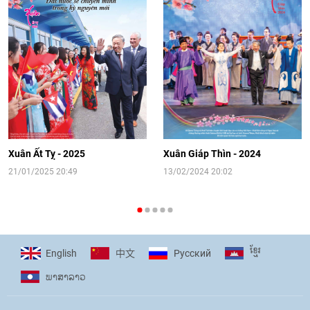
Video: Cơ hội giao lưu quốc tế cho học
sinh Việt Nam tại trại hè Artek
14:41
|
12/06/2026
[Video] Đối ngoại nhân dân Thủ đô
hướng tới kết nối hiệu quả nguồn lực
người Việt Nam ở nước ngoài
Xuân Ất Tỵ - 2025
Xuân Giáp Thìn - 2024
16:58
|
10/06/2026
21/01/2025 20:49
13/02/2024 20:02
[Video] Plan International đồng hành
cùng thanh thiếu nhi tiên phong ứng
ខ្មែរ
English
Pусский
中文
phó với biến đổi khí hậu
ພາ​ສາ​ລາວ
17:07
|
09/06/2026