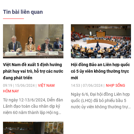
Phiên họp trực tuyến Cấp cao
Quốc nhiệm kỳ 2020-2021 với số
của Hội đồng Bảo an Liên Hợp
phiếu cao kỷ lục, 192/193 phiếu.
Tin bài liên quan
Quốc (LHQ).
Việt Nam đã nhận được rất
nhiều lời chúc mừng từ bạn bè
quốc tế sau kết quả tốt đẹp này.
Việt Nam đề xuất 5 định hướng
Hội đồng Bảo an Liên hợp quốc
phát huy vai trò, hỗ trợ các nước
có 5 ủy viên không thường trực
đang phát triển
mới
09:19 | 15/06/2024
VIỆT NAM
14:53 | 07/06/2024
NHỊP SỐNG
HÔM NAY
Ngày 6/6, Đại hội đồng Liên hợp
Từ ngày 12-13/6/2024, Diễn đàn
quốc (LHQ) đã bỏ phiếu bầu 5
Lãnh đạo toàn cầu nhân dịp kỷ
nước ủy viên không thường trực
niệm 60 năm thành lập Hội nghị
mới của Hội đồng Bảo an
Liên hợp quốc về Thương mại và
(HĐBA) với nhiệm kỳ 2 năm.
Phát triển (UNCTAD) đã diễn ra
tại Trụ sở Liên hợp quốc ở