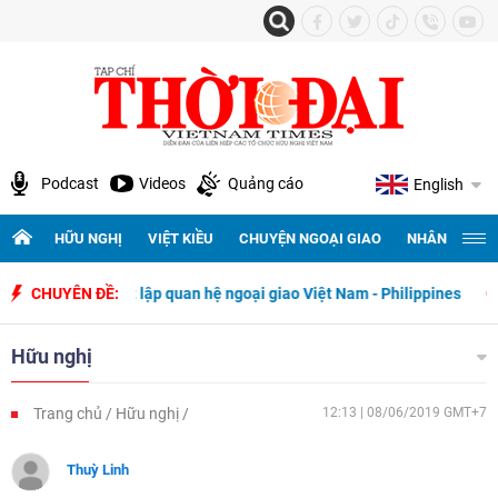
Podcast
Videos
Quảng cáo
English
HỮU NGHỊ
VIỆT KIỀU
CHUYỆN NGOẠI GIAO
NHÂN QUYỀN 
gày thiết lập quan hệ ngoại giao Việt Nam - Philippines
CHUYÊN ĐỀ:
500 ngày
Hữu nghị
Trang chủ
Hữu nghị
12:13 | 08/06/2019 GMT+7
Thuỳ Linh