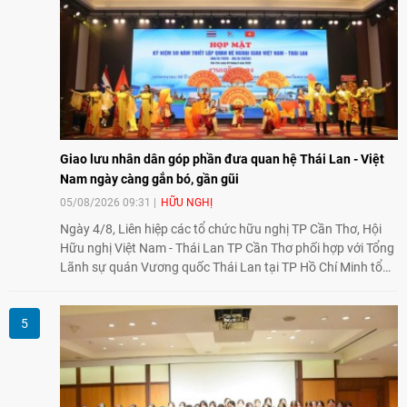
Giao lưu nhân dân góp phần đưa quan hệ Thái Lan - Việt
Nam ngày càng gắn bó, gần gũi
05/08/2026 09:31
HỮU NGHỊ
Ngày 4/8, Liên hiệp các tổ chức hữu nghị TP Cần Thơ, Hội
Hữu nghị Việt Nam - Thái Lan TP Cần Thơ phối hợp với Tổng
Lãnh sự quán Vương quốc Thái Lan tại TP Hồ Chí Minh tổ
chức họp mặt kỷ niệm 50 năm thiết lập quan hệ ngoại giao
Việt Nam - Thái Lan (1976-2026). Tại đây, nhấn mạnh vai trò
của giao lưu nhân dân, Tổng Lãnh sự Thái Lan cho biết các
hoạt động trao đổi về văn hóa, giáo dục, du lịch, ẩm thực,
nghệ thuật và giao lưu thanh niên đã góp phần đưa quan hệ
Thái Lan - Việt Nam ngày càng gắn bó, gần gũi.