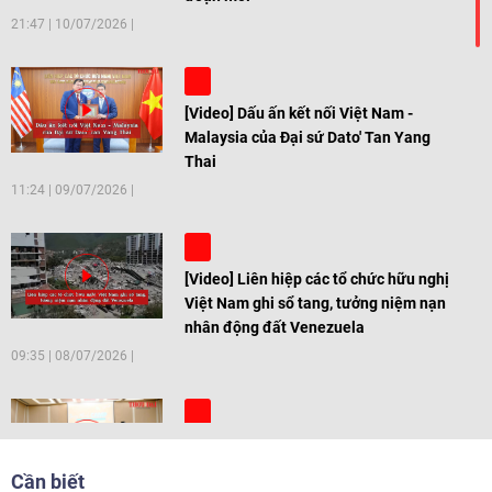
21:47
|
10/07/2026
[Video] Dấu ấn kết nối Việt Nam -
Malaysia của Đại sứ Dato' Tan Yang
Thai
11:24
|
09/07/2026
[Video] Liên hiệp các tổ chức hữu nghị
Việt Nam ghi sổ tang, tưởng niệm nạn
nhân động đất Venezuela
09:35
|
08/07/2026
[Video] Trẻ em Đông Á cùng kiến tạo
giải pháp cho những thách thức chung
Cần biết