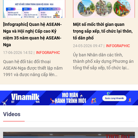
[Infographic] Quan hệ ASEAN-
Một số mốc thời gian quan
Nga và Hội nghị Cấp cao Kỷ
trọng sắp xếp, tổ chức lại thôn,
niệm 35 năm quan hệ ASEAN-
tổ dân phố
Nga
24-05-2026 09:47
INFOGRAPHIC
17-06-2026 14:52
INFOGRAPHIC
Ủy ban Nhân dân các tỉnh,
thành phố xây dựng Phương án
Quan hệ đối tác đối thoại
tổng thể sắp xếp, tổ chức lại
ASEAN-Nga được thiết lập năm
thôn, tổ dân phố hoàn thành
1991 và được nâng cấp lên
trước ngày 10/6/2026.
quan hệ Đối tác chiến lược năm
2018. Hai bên đã tổ chức 5 Hội
nghị Cấp cao vào các năm 2005,
2010, 2016, 2018, 2021.
Videos