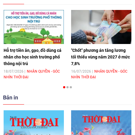
17:44
|
27/06/2026
[Video] Âm nhạc flamenco gắn kết văn
hoá Việt Nam - Tây Ban Nha
11:10
|
17/06/2026
Hỗ trợ tiền ăn, gạo, đồ dùng cá
"Chốt" phương án tăng lương
nhân cho học sinh trường phổ
tối thiểu vùng năm 2027 ở mức
thông nội trú
7,8%
[Video] Trao tặng Kỷ niệm chương "Vì
hòa bình, hữu nghị giữa các dân tộc"
18/07/2026
NHÂN QUYỀN - GÓC
16/07/2026
NHÂN QUYỀN - GÓC
NHÌN THỜI ĐẠI
NHÌN THỜI ĐẠI
cho Đại sứ Hungary tại Việt Nam
17:25
|
13/06/2026
Bản in
[Video] Nhân dân Việt Nam luôn trân
trọng tình cảm của nước Nga
08:02
|
13/06/2026