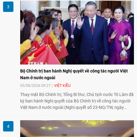
đồng hành cùng với phong trào hoà bình của nhân dân
Nhật Bản và thế giới ủng hộ giải trừ vũ khí hạt nhân của Việt
Nam.
Bộ Chính trị ban hành Nghị quyết về công tác người Việt
Nam ở nước ngoài
05/08/2026 09:27
VIỆT KIỀU
Thay mặt Bộ Chính trị, Tổng Bí thư, Chủ tịch nước Tô Lâm đã
ký ban hành Nghị quyết của Bộ Chính trị về công tác người
Việt Nam ở nước ngoài (Nghị quyết số 23-NQ/TW, ngày
02/8/2026).