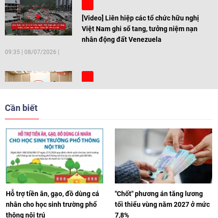
[Video] Liên hiệp các tổ chức hữu nghị
Việt Nam ghi sổ tang, tưởng niệm nạn
nhân động đất Venezuela
09:35
|
08/07/2026
[Video] Trẻ em Đông Á cùng kiến tạo
giải pháp cho những thách thức chung
Cần biết
17:44
|
27/06/2026
[Video] Âm nhạc flamenco gắn kết văn
hoá Việt Nam - Tây Ban Nha
11:10
|
17/06/2026
Hỗ trợ tiền ăn, gạo, đồ dùng cá
"Chốt" phương án tăng lương
nhân cho học sinh trường phổ
tối thiểu vùng năm 2027 ở mức
thông nội trú
7,8%
[Video] Trao tặng Kỷ niệm chương "Vì