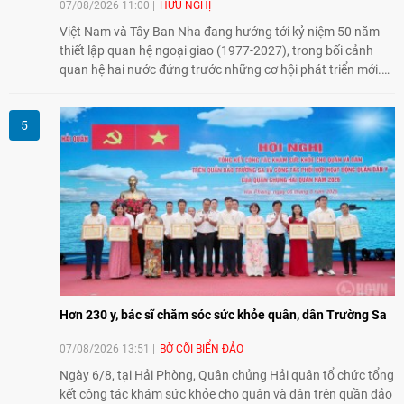
07/08/2026 11:00
HỮU NGHỊ
Việt Nam và Tây Ban Nha đang hướng tới kỷ niệm 50 năm
thiết lập quan hệ ngoại giao (1977-2027), trong bối cảnh
quan hệ hai nước đứng trước những cơ hội phát triển mới.
Cùng với đối ngoại Đảng và ngoại giao Nhà nước, đối ngoại
nhân dân có vai trò quan trọng trong việc củng cố nền tảng
xã hội, tăng cường hiểu biết, tin cậy và gắn bó giữa nhân
dân hai nước.
Hơn 230 y, bác sĩ chăm sóc sức khỏe quân, dân Trường Sa
07/08/2026 13:51
BỜ CÕI BIỂN ĐẢO
Ngày 6/8, tại Hải Phòng, Quân chủng Hải quân tổ chức tổng
kết công tác khám sức khỏe cho quân và dân trên quần đảo