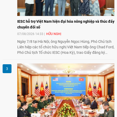
IESC hỗ trợ Việt Nam hiện đại hóa nông nghiệp và thúc đẩy
chuyển đổi số
07/08/2026 14:33
HỮU NGHỊ
Ngày 7/8 tại Hà Nội, ông Nguyễn Ngọc Hùng, Phó Chủ tịch
Liên hiệp các tổ chức hữu nghị Việt Nam tiếp ông Chad Ford,
Phó Chủ tịch Tổ chức IESC (Hoa Kỳ), trao Giấy đăng ký
thành lập Văn phòng Đại diện của IESC tại Việt Nam và trao
đổi về định hướng triển khai Dự án "Mở rộng Thương mại
Nông nghiệp và An toàn thực phẩm Hoa Kỳ - Việt Nam",
hướng tới thúc đẩy chuyển đổi số, hiện đại hóa nông nghiệp
và mở rộng hợp tác phát triển giữa hai nước.