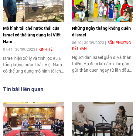
Mô hình tái chế nước thải của
Những ngày tháng không quên
Israel có thể ứng dụng tại Việt
ở Israel
Nam
06:10 | 30/09/2023
BỐN PHƯƠNG
KẾT BẠN
07:44 | 30/09/2023
KINH TẾ
Người dân Israel giản dị và thân
Israel hiện xử lý và tinh lọc 95%
thiện. Họ đem lại cảm giác gần
tổng lượng nước thải. Việt Nam
gũi, thân quen ngay từ lần đầu
có thể ứng dụng mô hình tái chế
gặp gỡ”. Đó là tâm sự của bà
nước thải của Israel để hạn chế
Đặng Tú Anh, phu nhân nguyên
thất thoát nước.
Tin bài liên quan
Đại sứ Việt Nam tại Israel Đỗ
Minh Hùng.