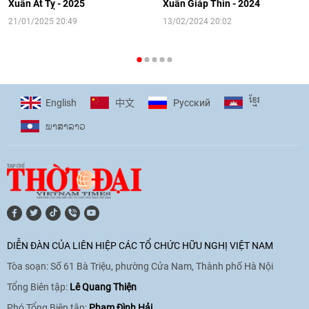
người Việt Nam ở nước ngoài
Xuân Ất Tỵ - 2025
Xuân Giáp Thìn - 2024
16:58
|
10/06/2026
21/01/2025 20:49
13/02/2024 20:02
[Video] Plan International đồng hành
cùng thanh thiếu nhi tiên phong ứng
ខ្មែរ
English
Pусский
中文
phó với biến đổi khí hậu
ພາ​ສາ​ລາວ
17:07
|
09/06/2026
[Video] Lào dành ưu tiên hàng đầu cho
quan hệ với Việt Nam
11:01
|
09/06/2026
DIỄN ĐÀN CỦA LIÊN HIỆP CÁC TỔ CHỨC HỮU NGHỊ VIỆT NAM
Tòa soạn: Số 61 Bà Triệu, phường Cửa Nam, Thành phố Hà Nội
[Video] Doanh nghiệp Hoa Kỳ hỗ trợ
Việt Nam xác định danh tính người mất
Tổng Biên tập:
Lê Quang Thiện
tích trong chiến tranh
Phó Tổng Biên tập:
Phạm Đình Hải