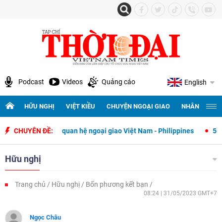
Podcast
Videos
Quảng cáo
English
HỮU NGHỊ
VIỆT KIỀU
CHUYỆN NGOẠI GIAO
NHÂN QUYỀN 
ết lập quan hệ ngoại giao Việt Nam - Philippines
CHUYÊN ĐỀ:
500 ngày đêm tìm
Hữu nghị
Trang chủ
Hữu nghị
Bốn phương kết bạn
08:24 | 31/05/2023 GMT+7
Ngọc Châu