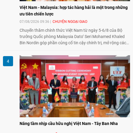
Việt Nam - Malaysia: hợp tác hàng hải là một trong những
ưu tiên chiến lược
07/08/2026 09:36
CHUYỆN NGOẠI GIAO
Chuyến thăm chính thức Việt Nam từ ngày 5-6/8 của Bộ
trưởng Quốc phòng Malaysia Dato’ Seri Mohamed Khaled
Bin Nordin góp phần củng cố tin cậy chính trị, mở rộng các
lĩnh vực hợp tác và thúc đẩy quan hệ quốc phòng Việt Nam -
Malaysia theo hướng ngày càng thực chất.
Nâng tầm nhịp cầu hữu nghị Việt Nam - Tây Ban Nha