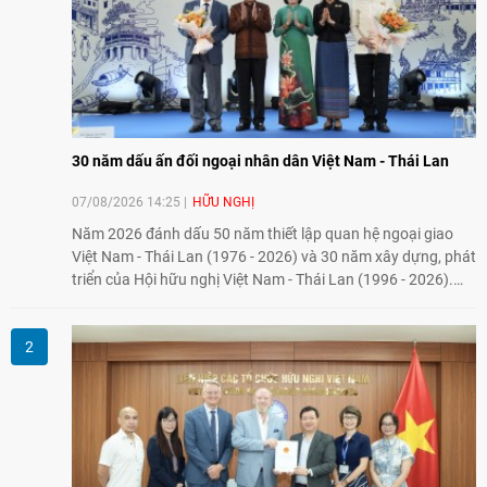
30 năm dấu ấn đối ngoại nhân dân Việt Nam - Thái Lan
07/08/2026 14:25
HỮU NGHỊ
Năm 2026 đánh dấu 50 năm thiết lập quan hệ ngoại giao
Việt Nam - Thái Lan (1976 - 2026) và 30 năm xây dựng, phát
triển của Hội hữu nghị Việt Nam - Thái Lan (1996 - 2026).
Trong dòng chảy quan hệ hai nước, Hội đã kiên trì vun đắp
tình hữu nghị, đồng thời từng bước mở rộng hoạt động từ
giao lưu truyền thống sang kết nối địa phương, doanh
nghiệp, giáo dục, văn hóa và thế hệ trẻ, góp phần tăng
cường sự hiểu biết và hợp tác giữa nhân dân hai nước.