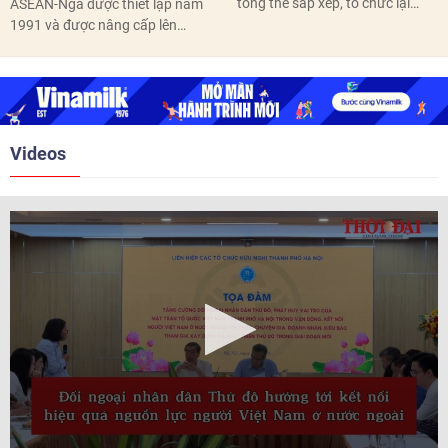
tổng thể sắp xếp, tổ chức lại
ASEAN-Nga được thiết lập năm
thôn, tổ dân phố hoàn thành
1991 và được nâng cấp lên
trước ngày 10/6/2026.
quan hệ Đối tác chiến lược năm
2018. Hai bên đã tổ chức 5 Hội
nghị Cấp cao vào các năm 2005,
2010, 2016, 2018, 2021.
Videos