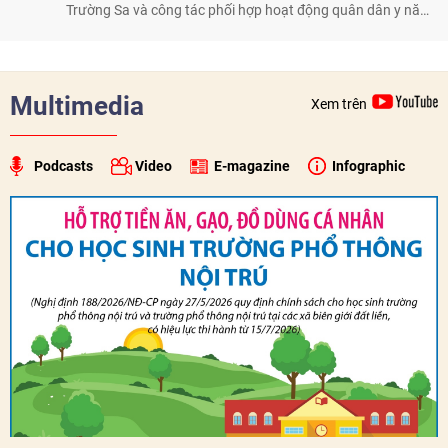
Trường Sa và công tác phối hợp hoạt động quân dân y năm
2026. Trong năm, 3 đoàn công tác với hơn 230 bác sĩ, dược
sĩ, điều dưỡng và kỹ thuật viên đã tham gia khám, tư vấn,
cấp thuốc, điều trị cho cán bộ, chiến sĩ và nhân dân trên
quần đảo.
Multimedia
Xem trên
Podcasts
Video
E-magazine
Infographic