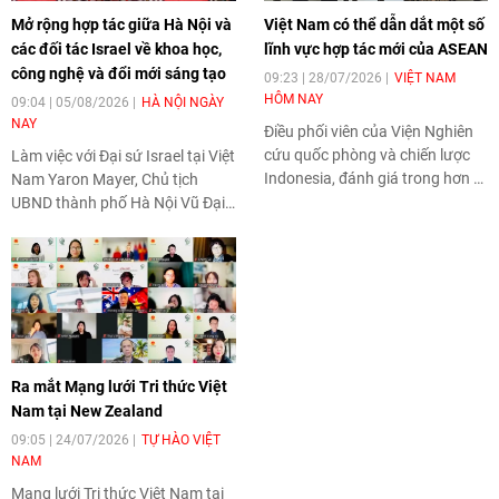
Mở rộng hợp tác giữa Hà Nội và
Việt Nam có thể dẫn dắt một số
các đối tác Israel về khoa học,
lĩnh vực hợp tác mới của ASEAN
công nghệ và đổi mới sáng tạo
09:23 | 28/07/2026
VIỆT NAM
HÔM NAY
09:04 | 05/08/2026
HÀ NỘI NGÀY
NAY
Điều phối viên của Viện Nghiên
cứu quốc phòng và chiến lược
Làm việc với Đại sứ Israel tại Việt
Indonesia, đánh giá trong hơn 3
Nam Yaron Mayer, Chủ tịch
thập kỷ tham gia ASEAN, Việt
UBND thành phố Hà Nội Vũ Đại
Nam đã có nhiều đóng góp nổi
Thắng khẳng định thành phố sẽ
bật đối với tiến trình xây dựng
tiếp tục mở rộng hợp tác với các
Cộng đồng ASEAN.
đối tác Israel trong những lĩnh
vực có thế mạnh như trí tuệ
nhân tạo, an ninh mạng, đô thị
thông minh, chuyển đổi số và
nông nghiệp công nghệ cao, góp
Ra mắt Mạng lưới Tri thức Việt
phần tạo thêm động lực cho quá
Nam tại New Zealand
trình phát triển của Thủ đô.
09:05 | 24/07/2026
TỰ HÀO VIỆT
NAM
Mạng lưới Tri thức Việt Nam tại