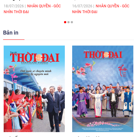
hòa bình, hữu nghị giữa các dân tộc"
18/07/2026
NHÂN QUYỀN - GÓC
16/07/2026
NHÂN QUYỀN - GÓC
NHÌN THỜI ĐẠI
NHÌN THỜI ĐẠI
cho Đại sứ Hungary tại Việt Nam
17:25
|
13/06/2026
Bản in
[Video] Nhân dân Việt Nam luôn trân
trọng tình cảm của nước Nga
08:02
|
13/06/2026
Video: Cơ hội giao lưu quốc tế cho học
sinh Việt Nam tại trại hè Artek
14:41
|
12/06/2026
[Video] Đối ngoại nhân dân Thủ đô
hướng tới kết nối hiệu quả nguồn lực