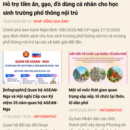
Hỗ trợ tiền ăn, gạo, đồ dùng cá nhân cho học
sinh trường phổ thông nội trú
18-07-2026 08:13
NHỊP SỐNG QUA ẢNH
Chính phủ ban hành Nghị định 188/2026/NĐ-CP ngày 27/5/2026
quy định chính sách cho học sinh trường phổ thông nội trú và trường
phổ thông nội trú tại các xã biên giới đất liền.
[Infographic] Quan hệ ASEAN-
Một số mốc thời gian quan
Nga và Hội nghị Cấp cao Kỷ
trọng sắp xếp, tổ chức lại thôn,
niệm 35 năm quan hệ ASEAN-
tổ dân phố
Nga
24-05-2026 09:47
INFOGRAPHIC
17-06-2026 14:52
INFOGRAPHIC
Ủy ban Nhân dân các tỉnh,
thành phố xây dựng Phương án
Quan hệ đối tác đối thoại