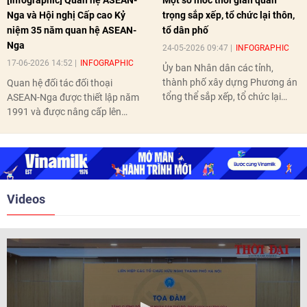
[Infographic] Quan hệ ASEAN-
Một số mốc thời gian quan
Nga và Hội nghị Cấp cao Kỷ
trọng sắp xếp, tổ chức lại thôn,
niệm 35 năm quan hệ ASEAN-
tổ dân phố
Nga
24-05-2026 09:47
INFOGRAPHIC
17-06-2026 14:52
INFOGRAPHIC
Ủy ban Nhân dân các tỉnh,
thành phố xây dựng Phương án
Quan hệ đối tác đối thoại
tổng thể sắp xếp, tổ chức lại
ASEAN-Nga được thiết lập năm
thôn, tổ dân phố hoàn thành
1991 và được nâng cấp lên
trước ngày 10/6/2026.
quan hệ Đối tác chiến lược năm
2018. Hai bên đã tổ chức 5 Hội
nghị Cấp cao vào các năm 2005,
2010, 2016, 2018, 2021.
Videos