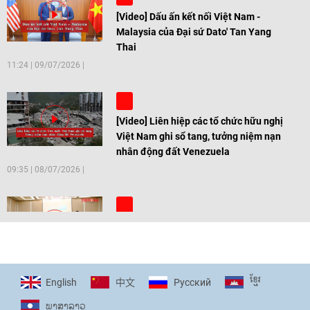
[Video] Dấu ấn kết nối Việt Nam -
Malaysia của Đại sứ Dato' Tan Yang
Thai
11:24
|
09/07/2026
[Video] Liên hiệp các tổ chức hữu nghị
Việt Nam ghi sổ tang, tưởng niệm nạn
nhân động đất Venezuela
09:35
|
08/07/2026
[Video] Trẻ em Đông Á cùng kiến tạo
giải pháp cho những thách thức chung
17:44
|
27/06/2026
ខ្មែរ
English
Pусский
中文
ພາ​ສາ​ລາວ