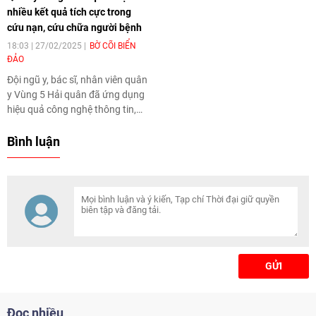
nhiều kết quả tích cực trong
cứu nạn, cứu chữa người bệnh
18:03 | 27/02/2025
BỜ CÕI BIỂN
ĐẢO
Đội ngũ y, bác sĩ, nhân viên quân
y Vùng 5 Hải quân đã ứng dụng
hiệu quả công nghệ thông tin,
tiến bộ khoa học, thành tựu y
khoa tiên tiến vào chuẩn đoán,
Bình luận
cấp cứu, điều trị cho người bệnh.
GỬI
Đọc nhiều