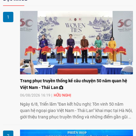
Trang phục truyền thống kể câu chuyện 50 năm quan hệ
Việt Nam - Thái Lan
06/08/2026 16:19
HỮU NGHỊ
Ngày 6/8, Triển lãm "Đan kết hữu nghị: Tôn vinh 50 năm
quan hệ ngoại giao Việt Nam - Thái Lan" khai mạc tại Hà Nội,
giới thiệu trang phục truyền thống và những điểm gần gũi về
văn hóa giữa hai nước. Sự kiện cũng nhấn mạnh vai trò của
giao lưu nhân dân trong chặng đường nửa thế kỷ quan hệ
song phương.