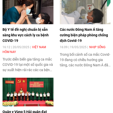
Bộ Y tế đề nghị chuẩn bị sẵn
Các nước Đông Nam Á tăng
sàng khu vực cách ly ca bệnh
cường biện pháp phòng chống
COVID-19
dịch Covid-19
16:12 | 20/05/2025
VIỆT NAM
16:09 | 19/05/2025
NHỊP SỐNG
HÔM NAY
Trong bối cảnh số ca mắc Covid-
Trước diễn biến gia tăng ca mắc
19 đang có chiều hướng gia
COVID-19 tại một số quốc gia và
tăng, các nước Đông Nam Á đã
sự xuất hiện rải rác các ca bệnh
tăng cường biện pháp phòng
trong nước, Bộ Y tế yêu cầu các
chống dịch.
địa phương và đơn vị y tế trên cả
nước chủ động rà soát, cập nhật
kế hoạch phòng dịch, đồng thời
chuẩn bị đầy đủ cơ sở vật chất,
khu vực cách ly để sẵn sàng thu
dung, điều trị bệnh nhân COVID-
Quân y Vùng 5 Hải quân đạt
19 khi cần thiết.