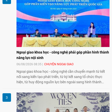
Ngoại giao khoa học - công nghệ phải góp phần hình thành
năng lực nội sinh
06/08/2026 08:35
CHUYỆN NGOẠI GIAO
Ngoại giao khoa học - công nghệ cần chuyển mạnh từ kết
nối sang kiến tạo phát triển, từ ký kết sang tổ chức thực
hiện, từ huy động nguồn lực bên ngoài sang hình thành
năng lực nội sinh, qua đó góp phần đưa khoa học, công
nghệ, đổi mới sáng tạo và chuyển đổi số trở thành động lực
phát triển đất nước.