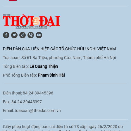
[Video] Âm nhạc flamenco gắn kết văn
hoá Việt Nam - Tây Ban Nha
11:10
|
17/06/2026
[Video] Trao tặng Kỷ niệm chương "Vì
hòa bình, hữu nghị giữa các dân tộc"
DIỄN ĐÀN CỦA LIÊN HIỆP CÁC TỔ CHỨC HỮU NGHỊ VIỆT NAM
cho Đại sứ Hungary tại Việt Nam
Tòa soạn: Số 61 Bà Triệu, phường Cửa Nam, Thành phố Hà Nội
17:25
|
13/06/2026
Tổng Biên tập:
Lê Quang Thiện
Phó Tổng Biên tập:
Phạm Đình Hải
[Video] Nhân dân Việt Nam luôn trân
trọng tình cảm của nước Nga
Điện thoại: 84-24-39445396
08:02
|
13/06/2026
Fax: 84-24-39445397
Email:
toasoan@thoidai.com.vn
Video: Cơ hội giao lưu quốc tế cho học
Giấy phép hoạt động báo chí điện tử số 73 cấp ngày 26/2/2020 do
sinh Việt Nam tại trại hè Artek