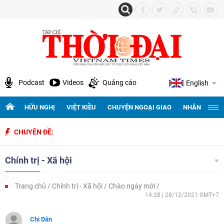
Podcast
Videos
Quảng cáo
English
HỮU NGHỊ
VIỆT KIỀU
CHUYỆN NGOẠI GIAO
NHÂN QUYỀN 
CHUYÊN ĐỀ:
Chính trị - Xã hội
Trang chủ
Chính trị - Xã hội
Chào ngày mới
14:28 | 28/12/2021 GMT+7
Chi Dân