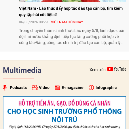
Việt Nam - Lào thúc đẩy hợp tác đào tạo cán bộ, tìm kiếm
quy tập hài cốt liệt sĩ
06/08/2026 08:29
VIỆT NAM HÔM NAY
Trong chuyến thăm chính thức Lào ngày 5/8, lãnh đạo quân
đội hai nước khẳng định tiếp tục tăng cường phối hợp về
công tác Đảng, công tác chính trị, đào tạo cán bộ, quản lý
biên giới và tìm kiếm, quy tập hài cốt liệt sĩ, góp phần làm
sâu sắc hơn quan hệ hữu nghị đặc biệt Việt Nam - Lào.
Multimedia
Xem trên
Podcasts
Video
E-magazine
Infographic