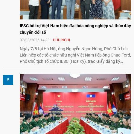
IESC hỗ trợ Việt Nam hiện đại hóa nông nghiệp và thúc đẩy
chuyển đổi số
07/08/2026 14:33
HỮU NGHỊ
Ngày 7/8 tại Hà Nội, ông Nguyễn Ngọc Hùng, Phó Chủ tịch
Liên hiệp các tổ chức hữu nghị Việt Nam tiếp ông Chad Ford,
Phó Chủ tịch Tổ chức IESC (Hoa Kỳ), trao Giấy đăng ký
thành lập Văn phòng Đại diện của IESC tại Việt Nam và trao
đổi về định hướng triển khai Dự án "Mở rộng Thương mại
Nông nghiệp và An toàn thực phẩm Hoa Kỳ - Việt Nam",
hướng tới thúc đẩy chuyển đổi số, hiện đại hóa nông nghiệp
và mở rộng hợp tác phát triển giữa hai nước.