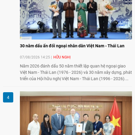
30 năm dấu ấn đối ngoại nhân dân Việt Nam - Thái Lan
07/08/2026 14:25
HỮU NGHỊ
Năm 2026 đánh dấu 50 năm thiết lập quan hệ ngoại giao
Việt Nam - Thái Lan (1976 - 2026) và 30 năm xây dựng, phát
triển của Hội hữu nghị Việt Nam - Thái Lan (1996 - 2026).
Trong dòng chảy quan hệ hai nước, Hội đã kiên trì vun đắp
tình hữu nghị, đồng thời từng bước mở rộng hoạt động từ
giao lưu truyền thống sang kết nối địa phương, doanh
nghiệp, giáo dục, văn hóa và thế hệ trẻ, góp phần tăng
cường sự hiểu biết và hợp tác giữa nhân dân hai nước.