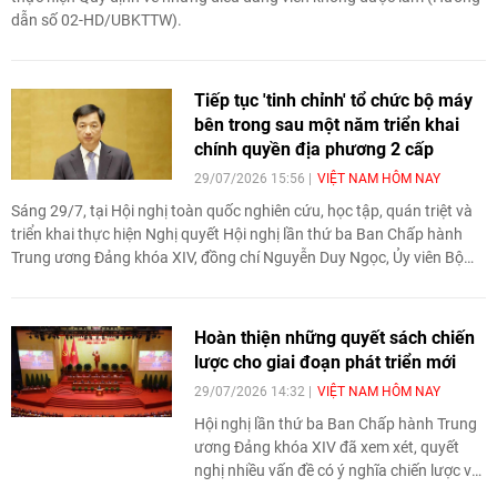
dẫn số 02-HD/UBKTTW).
Tiếp tục 'tinh chỉnh' tổ chức bộ máy
bên trong sau một năm triển khai
chính quyền địa phương 2 cấp
29/07/2026 15:56
VIỆT NAM HÔM NAY
Sáng 29/7, tại Hội nghị toàn quốc nghiên cứu, học tập, quán triệt và
triển khai thực hiện Nghị quyết Hội nghị lần thứ ba Ban Chấp hành
Trung ương Đảng khóa XIV, đồng chí Nguyễn Duy Ngọc, Ủy viên Bộ
Chính trị, Bí thư Trung ương Đảng, Trưởng Ban Tổ chức Trung ương
đã quán triệt chuyên đề: "Kết luận về tiếp tục hoàn thiện, vận hành
hiệu quả mô hình tổ chức tổng thể của hệ thống chính trị, mô hình
Hoàn thiện những quyết sách chiến
chính quyền địa phương 2 cấp".
lược cho giai đoạn phát triển mới
29/07/2026 14:32
VIỆT NAM HÔM NAY
Hội nghị lần thứ ba Ban Chấp hành Trung
ương Đảng khóa XIV đã xem xét, quyết
nghị nhiều vấn đề có ý nghĩa chiến lược về
xây dựng Đảng, phát triển kinh tế-xã hội,