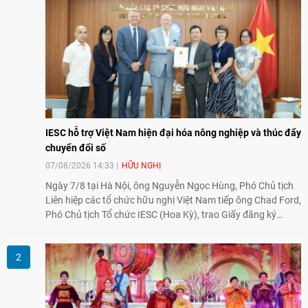
IESC hỗ trợ Việt Nam hiện đại hóa nông nghiệp và thúc đẩy
chuyển đổi số
07/08/2026 14:33
HỮU NGHỊ
Ngày 7/8 tại Hà Nội, ông Nguyễn Ngọc Hùng, Phó Chủ tịch
Liên hiệp các tổ chức hữu nghị Việt Nam tiếp ông Chad Ford,
Phó Chủ tịch Tổ chức IESC (Hoa Kỳ), trao Giấy đăng ký
thành lập Văn phòng Đại diện của IESC tại Việt Nam và trao
đổi về định hướng triển khai Dự án "Mở rộng Thương mại
Nông nghiệp và An toàn thực phẩm Hoa Kỳ - Việt Nam",
hướng tới thúc đẩy chuyển đổi số, hiện đại hóa nông nghiệp
và mở rộng hợp tác phát triển giữa hai nước.