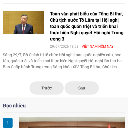
quốc phòng, an ninh, hoàn thiện thể chế
và tổ chức bộ máy. Những quyết sách
Toàn văn phát biểu của Tổng Bí thư,
được thông qua tạo cơ sở chính trị quan
Chủ tịch nước Tô Lâm tại Hội nghị
trọng để thực hiện thắng lợi Nghị quyết Đại
toàn quốc quán triệt và triển khai
hội XIV của Đảng, đồng thời đáp ứng yêu
thực hiện Nghị quyết Hội nghị Trung
cầu phát triển đất nước trong giai đoạn
ương 3
mới.
29/07/2026 13:08
VIỆT NAM HÔM NAY
Sáng 29/7, Bộ Chính trị tổ chức Hội nghị toàn quốc nghiên cứu, học
tập, quán triệt và triển khai thực hiện Nghị quyết Hội nghị lần thứ ba
Ban Chấp hành Trung ương Đảng khóa XIV. Tổng Bí thư, Chủ tịch
nước Tô Lâm đã có bài phát biểu chỉ đạo quan trọng. Cục Thông tin
và Truyền thông Chính phủ trân trọng giới thiệu toàn văn bài phát
biểu của đồng chí Tổng Bí thư, Chủ tịch nước.
Trước
Sau
Đọc nhiều