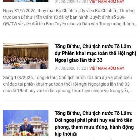
01/08/2026 17:08
VIỆT NAM HÔM NAY
Ngày 31/7/2026, thay mặt Bộ Chính trị, Ủy viên Bộ Chính trị, Thường
trực Ban Bí thư Trần Cẩm Tú đã ký ban hành Quyết định số 209-
QĐ/TW về việc đổi tên Ban Tuyên giáo và Dân vận Trung ương thành
Ban Tuyên giáo Trung ương.
Tổng Bí thư, Chủ tịch nước Tô Lâm
dự Phiên khai mạc toàn thể Hội nghị
Ngoại giao lần thứ 33
01/08/2026 16:22
VIỆT NAM HÔM NAY
Sáng 1/8/2026, Tổng Bí thư, Chủ tịch nước Tô Lâm dự và phát biểu
chỉ đạo tại phiên khai mạc toàn thể Hội nghị Ngoại giao lần thứ 33
chủ đề "Phát huy vai trò tiên phong, thực hiện nhiệm vụ trọng yếu,
thường xuyên của đối ngoại Việt Nam trong kỷ nguyên mới".
Tổng Bí thư, Chủ tịch nước Tô Lâm:
Đối ngoại phải phát huy vai trò tiên
phong, tham mưu đúng, hành động
kịp thời