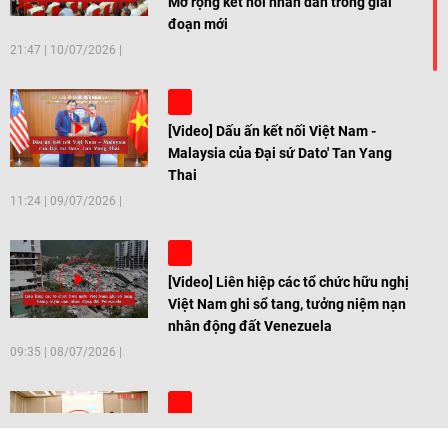
Mở rộng kết nối nhân dân trong giai
đoạn mới
21:47
|
10/07/2026
[Video] Dấu ấn kết nối Việt Nam -
Malaysia của Đại sứ Dato' Tan Yang
Thai
11:24
|
09/07/2026
[Video] Liên hiệp các tổ chức hữu nghị
Việt Nam ghi sổ tang, tưởng niệm nạn
nhân động đất Venezuela
09:35
|
08/07/2026
[Video] Trẻ em Đông Á cùng kiến tạo