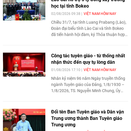
học tại tỉnh Bokeo
02/08/2026 09:38
VIỆT NAM HÔM NAY
Chiều 31/7, tại tỉnh Luang Prabang (Lào),
Đoàn đại biểu tỉnh Lào Cai và tỉnh Bokeo
đã tiến hành hội đàm, ký Thỏa thuận hợp
tác năm 2026. Theo đó, tỉnh Lào Cai sẽ hỗ
trợ tỉnh Bokeo 5 tỷ đồng xây dựng một
trường trung học phổ thông tại huyện
Công tác tuyên giáo - từ thống nhất
Houayxay, đồng thời hai bên mở rộng hợp
nhận thức đến quy tụ lòng dân
tác trong các lĩnh vực giáo dục, quốc
01/08/2026 17:10
VIỆT NAM HÔM NAY
phòng, chuyển đổi số, thương mại và phát
triển nguồn nhân lực.
Nhân kỷ niệm 96 năm Ngày truyền thống
ngành Tuyên giáo của Đảng, 1/8/1930 –
1/8/2026, TS. Nguyễn Minh Chung, Ủy
viên Ban Thường vụ, Trưởng Ban Tuyên
giáo và Dân vận Đảng ủy Mặt trận Tổ
quốc, các đoàn thể Trung ương có bài viết
Đổi tên Ban Tuyên giáo và Dân vận
"Công tác tuyên giáo - từ thống nhất nhận
Trung ương thành Ban Tuyên giáo
thức đến quy tụ lòng dân". Tạp chí trân
Trung ương
trọng giới thiệu bài viết này tới độc giả.