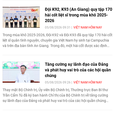
các mục tiêu tăng trưởng trong năm.
Đội K92, K93 (An Giang) quy tập 170
hài cốt liệt sĩ trong mùa khô 2025-
2026
05/08/2026 09:31
VIỆT NAM HÔM NAY
Trong mùa khô 2025-2026, Đội K92 và Đội K93 đã quy tập 170 hài cốt
liệt sĩ quân tình nguyện, chuyên gia Việt Nam hy sinh tại Campuchia
và trên địa bàn tỉnh An Giang. Trong đó, một hài cốt được xác định
danh tính sau nhiều năm tìm kiếm.
Tăng cường sự lãnh đạo của Đảng
và phát huy vai trò của các hội quần
chúng
05/08/2026 09:26
VIỆT NAM HÔM NAY
Thay mặt Bộ Chính trị, Ủy viên Bộ Chính trị, Thường trực Ban Bí thư
Trần Cẩm Tú đã ký ban hành Chỉ thị của Bộ Chính trị về tăng cường
sự lãnh đạo của Đảng và phát huy vai trò của các hội quần chúng
trong giai đoạn phát triển mới (Chỉ thị số 11-CT/TW, ngày 20/7/2026)