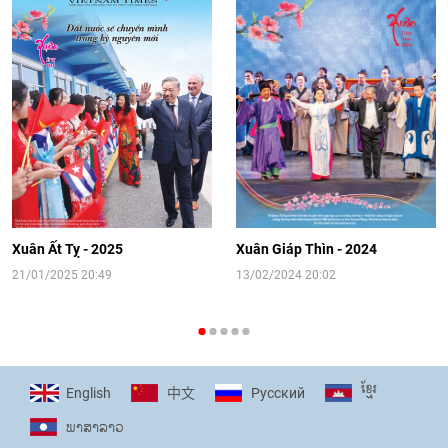
Video: Cơ hội giao lưu quốc tế cho học
sinh Việt Nam tại trại hè Artek
14:41
|
12/06/2026
[Video] Đối ngoại nhân dân Thủ đô
hướng tới kết nối hiệu quả nguồn lực
người Việt Nam ở nước ngoài
Xuân Ất Tỵ - 2025
Xuân Giáp Thìn - 2024
16:58
|
10/06/2026
21/01/2025 20:49
13/02/2024 20:02
[Video] Plan International đồng hành
cùng thanh thiếu nhi tiên phong ứng
ខ្មែរ
English
Pусский
中文
phó với biến đổi khí hậu
ພາ​ສາ​ລາວ
17:07
|
09/06/2026