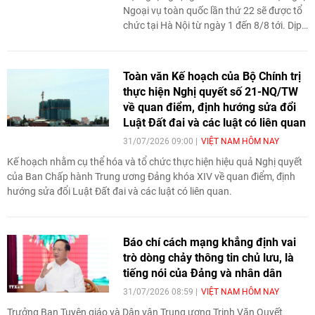
Ngoại vụ toàn quốc lần thứ 22 sẽ được tổ
chức tại Hà Nội từ ngày 1 đến 8/8 tới. Dịp
này, Cổng thông tin điện tử Bộ Ngoại giao
đăng tải nội dung trả lời phỏng vấn báo chí
của Ủy viên Trung ương Đảng, Phó Bí thư
Toàn văn Kế hoạch của Bộ Chính trị
Thường trực Đảng ủy Bộ, Thứ trưởng Bộ
thực hiện Nghị quyết số 21-NQ/TW
Ngoại giao Nguyễn Mạnh Cường về việc
về quan điểm, định hướng sửa đổi
nghiên cứu, xây dựng và hoàn thiện hệ
Luật Đất đai và các luật có liên quan
thống lý luận về đối ngoại trong kỷ nguyên
31/07/2026 09:00
VIỆT NAM HÔM NAY
mới.
Kế hoạch nhằm cụ thể hóa và tổ chức thực hiện hiệu quả Nghị quyết
của Ban Chấp hành Trung ương Đảng khóa XIV về quan điểm, định
hướng sửa đổi Luật Đất đai và các luật có liên quan.
Báo chí cách mạng khẳng định vai
trò dòng chảy thông tin chủ lưu, là
tiếng nói của Đảng và nhân dân
31/07/2026 08:59
VIỆT NAM HÔM NAY
Trưởng Ban Tuyên giáo và Dân vận Trung ương Trịnh Văn Quyết