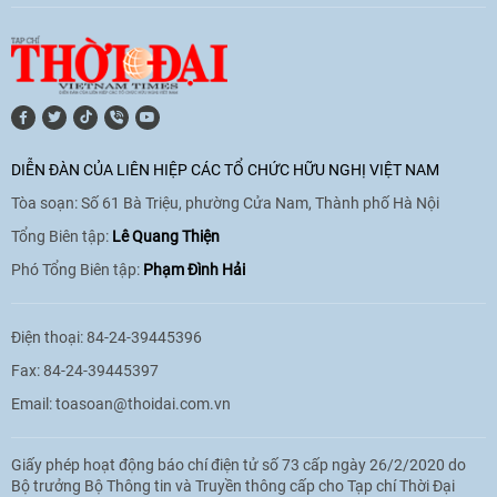
[Video] Lào dành ưu tiên hàng đầu cho
quan hệ với Việt Nam
11:01
|
09/06/2026
DIỄN ĐÀN CỦA LIÊN HIỆP CÁC TỔ CHỨC HỮU NGHỊ VIỆT NAM
Tòa soạn: Số 61 Bà Triệu, phường Cửa Nam, Thành phố Hà Nội
[Video] Doanh nghiệp Hoa Kỳ hỗ trợ
Việt Nam xác định danh tính người mất
Tổng Biên tập:
Lê Quang Thiện
tích trong chiến tranh
Phó Tổng Biên tập:
Phạm Đình Hải
20:38
|
02/06/2026
Điện thoại: 84-24-39445396
Fax: 84-24-39445397
Email:
toasoan@thoidai.com.vn
Giấy phép hoạt động báo chí điện tử số 73 cấp ngày 26/2/2020 do
Bộ trưởng Bộ Thông tin và Truyền thông cấp cho Tạp chí Thời Đại