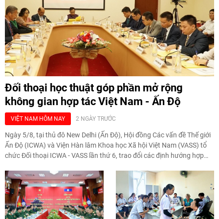
Đối thoại học thuật góp phần mở rộng
không gian hợp tác Việt Nam - Ấn Độ
VIỆT NAM HÔM NAY
2 NGÀY TRƯỚC
Ngày 5/8, tại thủ đô New Delhi (Ấn Độ), Hội đồng Các vấn đề Thế giới
Ấn Độ (ICWA) và Viện Hàn lâm Khoa học Xã hội Việt Nam (VASS) tổ
chức Đối thoại ICWA - VASS lần thứ 6, trao đổi các định hướng hợp
tác chiến lược và đề xuất khuyến nghị chính sách nhằm thúc đẩy
Quan hệ Đối tác Chiến lược Toàn diện Tăng cường Việt Nam - Ấn Độ.