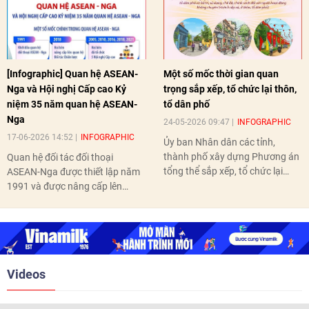
[Infographic] Quan hệ ASEAN-
Một số mốc thời gian quan
Nga và Hội nghị Cấp cao Kỷ
trọng sắp xếp, tổ chức lại thôn,
niệm 35 năm quan hệ ASEAN-
tổ dân phố
Nga
24-05-2026 09:47
INFOGRAPHIC
17-06-2026 14:52
INFOGRAPHIC
Ủy ban Nhân dân các tỉnh,
thành phố xây dựng Phương án
Quan hệ đối tác đối thoại
tổng thể sắp xếp, tổ chức lại
ASEAN-Nga được thiết lập năm
thôn, tổ dân phố hoàn thành
1991 và được nâng cấp lên
trước ngày 10/6/2026.
quan hệ Đối tác chiến lược năm
2018. Hai bên đã tổ chức 5 Hội
nghị Cấp cao vào các năm 2005,
2010, 2016, 2018, 2021.
Videos