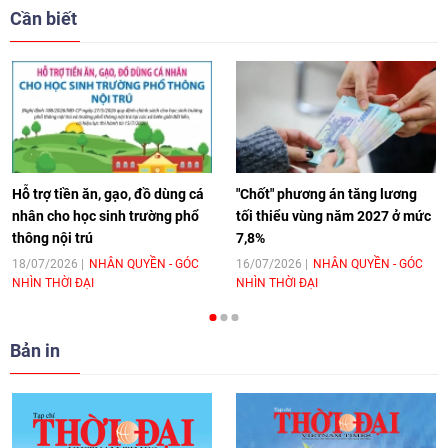
giải pháp cho những thách thức chung
Cần biết
17:44
|
27/06/2026
[Video] Âm nhạc flamenco gắn kết văn
hoá Việt Nam - Tây Ban Nha
11:10
|
17/06/2026
Hỗ trợ tiền ăn, gạo, đồ dùng cá
"Chốt" phương án tăng lương
nhân cho học sinh trường phổ
tối thiểu vùng năm 2027 ở mức
thông nội trú
7,8%
[Video] Trao tặng Kỷ niệm chương "Vì
hòa bình, hữu nghị giữa các dân tộc"
18/07/2026
NHÂN QUYỀN - GÓC
16/07/2026
NHÂN QUYỀN - GÓC
NHÌN THỜI ĐẠI
NHÌN THỜI ĐẠI
cho Đại sứ Hungary tại Việt Nam
17:25
|
13/06/2026
Bản in
[Video] Nhân dân Việt Nam luôn trân
trọng tình cảm của nước Nga
08:02
|
13/06/2026