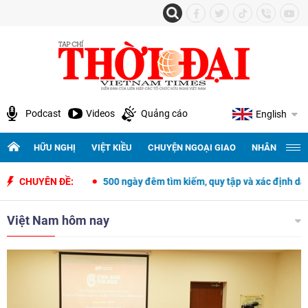
Podcast
Videos
Quảng cáo
English
HỮU NGHỊ
VIỆT KIỀU
CHUYỆN NGOẠI GIAO
NHÂN QUYỀN 
pines
CHUYÊN ĐỀ:
500 ngày đêm tìm kiếm, quy tập và xác định danh tính hài cốt 
Việt Nam hôm nay