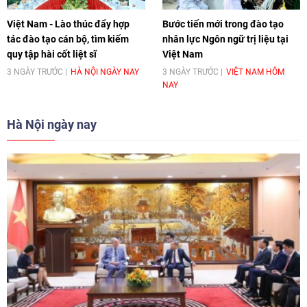
Việt Nam - Lào thúc đẩy hợp
Bước tiến mới trong đào tạo
tác đào tạo cán bộ, tìm kiếm
nhân lực Ngôn ngữ trị liệu tại
quy tập hài cốt liệt sĩ
Việt Nam
3 NGÀY TRƯỚC
HÀ NỘI NGÀY NAY
3 NGÀY TRƯỚC
VIỆT NAM HÔM
NAY
Hà Nội ngày nay