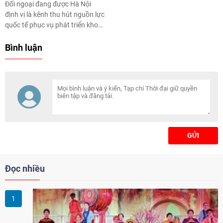
Đối ngoại đang được Hà Nội
định vị là kênh thu hút nguồn lực
quốc tế phục vụ phát triển khoa
học công nghệ, đổi mới sáng tạo
và công nghiệp văn hóa, tạo
Bình luận
thêm động lực tăng trưởng và
nâng cao năng lực cạnh tranh
của Thủ đô.
GỬI
Đọc nhiều