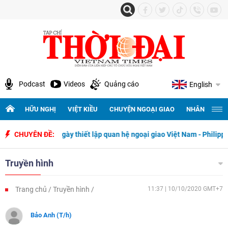
Podcast
Videos
Quảng cáo
English
HỮU NGHỊ
VIỆT KIỀU
CHUYỆN NGOẠI GIAO
NHÂN QUYỀN 
 niệm 50 năm ngày thiết lập quan hệ ngoại giao Việt Nam - Philippines
CHUYÊN ĐỀ:
Truyền hình
Trang chủ
Truyền hình
11:37 | 10/10/2020 GMT+7
Bảo Anh (T/h)