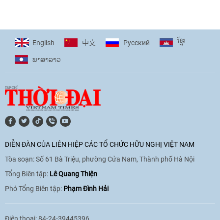
[Video] Trẻ em Đông Á cùng kiến tạo
giải pháp cho những thách thức chung
17:44
|
27/06/2026
ខ្មែរ
English
Pусский
中文
ພາ​ສາ​ລາວ
[Video] Âm nhạc flamenco gắn kết văn
hoá Việt Nam - Tây Ban Nha
11:10
|
17/06/2026
[Video] Trao tặng Kỷ niệm chương "Vì
hòa bình, hữu nghị giữa các dân tộc"
DIỄN ĐÀN CỦA LIÊN HIỆP CÁC TỔ CHỨC HỮU NGHỊ VIỆT NAM
cho Đại sứ Hungary tại Việt Nam
Tòa soạn: Số 61 Bà Triệu, phường Cửa Nam, Thành phố Hà Nội
17:25
|
13/06/2026
Tổng Biên tập:
Lê Quang Thiện
Phó Tổng Biên tập:
Phạm Đình Hải
[Video] Nhân dân Việt Nam luôn trân
trọng tình cảm của nước Nga
Điện thoại: 84-24-39445396