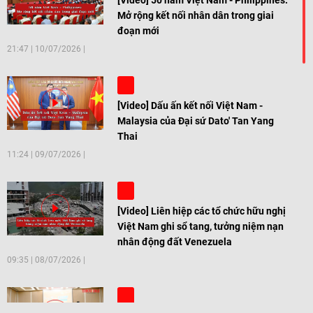
Mở rộng kết nối nhân dân trong giai
đoạn mới
21:47
|
10/07/2026
[Video] Dấu ấn kết nối Việt Nam -
Malaysia của Đại sứ Dato' Tan Yang
Thai
11:24
|
09/07/2026
[Video] Liên hiệp các tổ chức hữu nghị
Việt Nam ghi sổ tang, tưởng niệm nạn
nhân động đất Venezuela
09:35
|
08/07/2026