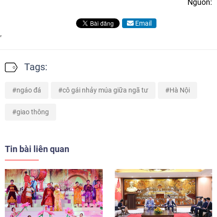
Nguồn:
Email
Tags:
ngáo đá
cô gái nhảy múa giữa ngã tư
Hà Nội
giao thông
Tin bài liên quan