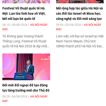
Festival Võ thuật quốc tế Hà
Mở rộng hợp tác giữa Hà Nội và
Nội: Lan tỏa tinh hoa võ Việt,
các đối tác Israel về khoa học,
kết nối bạn bè quốc tế
công nghệ và đổi mới sáng tạo
08:10 | 08/08/2026
HÀ NỘI NGÀY
09:04 | 05/08/2026
HÀ NỘI NGÀY
NAY
NAY
Từ không gian Hoàng thành
Làm việc với Đại sứ Israel tại Việt
Thăng Long, Festival Võ thuật
Nam Yaron Mayer, Chủ tịch
quốc tế Hà Nội 2026 là dịp nhằm
UBND thành phố Hà Nội Vũ Đại
tôn vinh truyền thống thượng võ
Thắng khẳng định thành phố sẽ
của dân tộc, đồng thời mở ra
tiếp tục mở rộng hợp tác với các
không gian giao lưu văn hóa, kết
đối tác Israel trong những lĩnh
nối các đoàn võ thuật trong
vực có thế mạnh như trí tuệ
nước và quốc tế, góp phần
nhân tạo, an ninh mạng, đô thị
quảng bá hình ảnh Hà Nội, đất
thông minh, chuyển đổi số và
nước và con người Việt Nam.
nông nghiệp công nghệ cao, góp
Đổi mới đối ngoại để tạo động
phần tạo thêm động lực cho quá
lực tăng trưởng mới cho Thủ đô
trình phát triển của Thủ đô.
08:28 | 04/08/2026
HÀ NỘI NGÀY
NAY