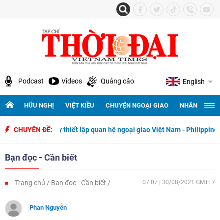
Podcast
Videos
Quảng cáo
English
HỮU NGHỊ
VIỆT KIỀU
CHUYỆN NGOẠI GIAO
NHÂN QUYỀN 
50 năm ngày thiết lập quan hệ ngoại giao Việt Nam - Philippines
CHUYÊN ĐỀ:
Bạn đọc - Cần biết
Trang chủ
Bạn đọc - Cần biết
07:07 | 30/08/2021 GMT+7
Phan Nguyễn