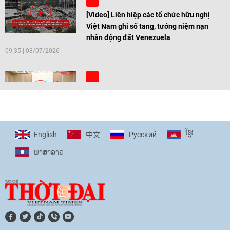
[Video] Liên hiệp các tổ chức hữu nghị
Việt Nam ghi sổ tang, tưởng niệm nạn
nhân động đất Venezuela
09:35
|
08/07/2026
[Video] Trẻ em Đông Á cùng kiến tạo
giải pháp cho những thách thức chung
17:44
|
27/06/2026
ខ្មែរ
English
Pусский
中文
ພາ​ສາ​ລາວ
[Video] Âm nhạc flamenco gắn kết văn
hoá Việt Nam - Tây Ban Nha
11:10
|
17/06/2026
[Video] Trao tặng Kỷ niệm chương "Vì