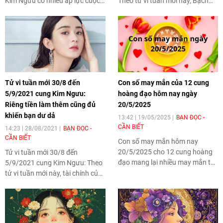
Kim Ngưu có nhiều áp lực cuộc
Theo tử vi tuần mới này, Bạch
sống khiến bạn đau đầu, khó
Dương đang yêu sẽ có chút
ngủ nhưng nên nhớ, có nghĩ
khoảng cách và chòm sao này
nhiều vấn đề cũng không thể bớt
đang rất mong muốn có thể có
rắc rối hơn.
được sự quan tâm nhiều hơn.
Tử vi tuần mới 30/8 đến
Con số may mắn của 12 cung
5/9/2021 cung Kim Ngưu:
hoàng đạo hôm nay ngày
Riêng tiền làm thêm cũng đủ
20/5/2025
khiến bạn dư dả
13:42 | 19/05/2025
BẠN ĐỌC -
CẦN BIẾT
14:23 | 28/08/2021
BẠN ĐỌC -
CẦN BIẾT
Con số may mắn hôm nay
20/5/2025 cho 12 cung hoàng
Tử vi tuần mới 30/8 đến
đạo mang lại nhiều may mắn tài
5/9/2021 cung Kim Ngưu: Theo
lộc. Hãy cùng khám phá con số
tử vi tuần mới này, tài chính của
may mắn của từng cung để
bạn đang có chuyển biến tích
chuẩn bị tốt nhất cho những cơ
cực vì ngoài những công việc
hội và thách thức sắp tới.
chính thì bạn vẫn có một khoản
dư từ những công việc làm