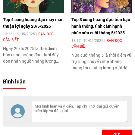
thêm.
Top 4 cung hoàng đạo may mắn
Top 3 cung hoàng đạo tiền bạc
thuận lợi ngày 20/5/2025
hanh thông, tình cảm hạnh
phúc nửa cuối tháng 5/2025
13:23 | 19/05/2025
BẠN ĐỌC -
CẦN BIẾT
13:17 | 19/05/2025
BẠN ĐỌC -
CẦN BIẾT
Ngày 20/5/2025 là thời điểm
bốn cung hoàng đạo dưới đây
Nửa cuối tháng 5 là thời điểm vũ
đón nhận nguồn năng lượng
trụ rung chuyển nhẹ nhàng,
tích cực mạnh mẽ, tài vận hanh
mang theo năng lượng mới đầy
thông, công việc khởi sắc,
tích cực cho một số chòm sao.
chuyện tình cảm cũng êm đẹp.
Top 3 cung hoàng đạo dưới đây
Bình luận
không chỉ gặp vận may về tài
chính mà còn đón nhận những
chuyển biến ngọt ngào trong
chuyện tình cảm.
GỬI