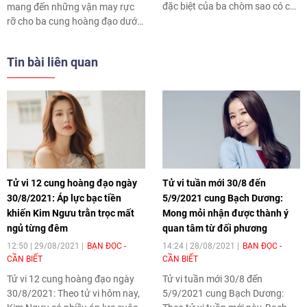
đặc biệt của ba chòm sao có chỉ
mang đến những vận may rực
số vận may cao nhất trong toàn
rỡ cho ba cung hoàng đạo dưới
bộ vòng tròn hoàng đạo. Dưới
đây. Không chỉ sự nghiệp thăng
tác động tích cực, những cung
hoa, tài lộc hanh thông mà tình
Tin bài liên quan
hoàng đạo này không chỉ gặp
duyên cũng có những tín hiệu
thuận lợi trong công việc, mà
cực kỳ tích cực.
còn có bước tiến lớn về tiền bạc
và tình cảm.
Tử vi 12 cung hoàng đạo ngày
Tử vi tuần mới 30/8 đến
30/8/2021: Áp lực bạc tiền
5/9/2021 cung Bạch Dương:
khiến Kim Ngưu trằn trọc mất
Mong mỏi nhận được thành ý
ngủ từng đêm
quan tâm từ đối phương
12:50 | 29/08/2021
BẠN ĐỌC -
14:24 | 28/08/2021
BẠN ĐỌC -
CẦN BIẾT
CẦN BIẾT
Tử vi 12 cung hoàng đạo ngày
Tử vi tuần mới 30/8 đến
30/8/2021: Theo tử vi hôm nay,
5/9/2021 cung Bạch Dương: