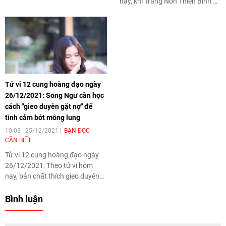
cản trở Song Tử hưởng thụ
nay, khi Trăng Non Thiên Bình đi
trong hiện tại. Có nghĩa rằng
qua khiến Kim Ngưu chỉ bận rộn
Song Tử lo đông lo tây quá nhiều
lấy lòng mọi người chứ không
thứ khiến không được tập trung
được tập trung vào công việc.
vào việc kiếm tiền.
Tử vi 12 cung hoàng đạo ngày
26/12/2021: Song Ngư cần học
cách "gieo duyên gặt nợ" để
tình cảm bớt mông lung
10:03 | 25/12/2021
BẠN ĐỌC -
CẦN BIẾT
Tử vi 12 cung hoàng đạo ngày
26/12/2021: Theo tử vi hôm
nay, bản chất thích gieo duyên
gặt nợ ấy cần sớm học hỏi về
cách đánh giá con người, như
Bình luận
câu chọn mặt gửi vàng các cụ ta
đã dạy. Song Ngư nhớ lời dặn dò