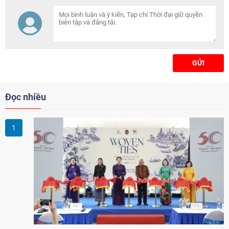
này.
GỬI
Đọc nhiều