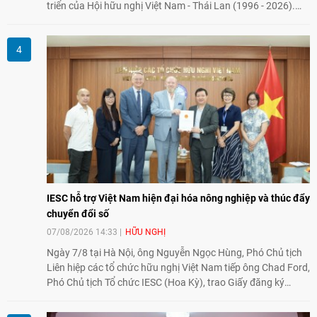
triển của Hội hữu nghị Việt Nam - Thái Lan (1996 - 2026).
Trong dòng chảy quan hệ hai nước, Hội đã kiên trì vun đắp
tình hữu nghị, đồng thời từng bước mở rộng hoạt động từ
giao lưu truyền thống sang kết nối địa phương, doanh
nghiệp, giáo dục, văn hóa và thế hệ trẻ, góp phần tăng
cường sự hiểu biết và hợp tác giữa nhân dân hai nước.
IESC hỗ trợ Việt Nam hiện đại hóa nông nghiệp và thúc đẩy
chuyển đổi số
07/08/2026 14:33
HỮU NGHỊ
Ngày 7/8 tại Hà Nội, ông Nguyễn Ngọc Hùng, Phó Chủ tịch
Liên hiệp các tổ chức hữu nghị Việt Nam tiếp ông Chad Ford,
Phó Chủ tịch Tổ chức IESC (Hoa Kỳ), trao Giấy đăng ký
thành lập Văn phòng Đại diện của IESC tại Việt Nam và trao
đổi về định hướng triển khai Dự án "Mở rộng Thương mại