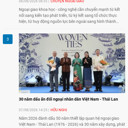
06/08/2026 08:35
CHUYỆN NGOẠI GIAO
Ngoại giao khoa học - công nghệ cần chuyển mạnh từ kết
nối sang kiến tạo phát triển, từ ký kết sang tổ chức thực
hiện, từ huy động nguồn lực bên ngoài sang hình thành
năng lực nội sinh, qua đó góp phần đưa khoa học, công
nghệ, đổi mới sáng tạo và chuyển đổi số trở thành động lực
phát triển đất nước.
30 năm dấu ấn đối ngoại nhân dân Việt Nam - Thái Lan
07/08/2026 14:25
HỮU NGHỊ
Năm 2026 đánh dấu 50 năm thiết lập quan hệ ngoại giao
Việt Nam - Thái Lan (1976 - 2026) và 30 năm xây dựng, phát