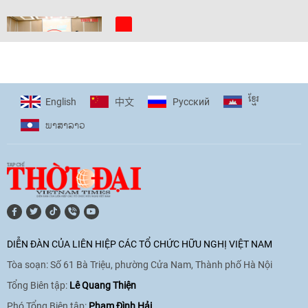
[Video] Trẻ em Đông Á cùng kiến tạo
giải pháp cho những thách thức chung
17:44
|
27/06/2026
ខ្មែរ
English
Pусский
中文
ພາ​ສາ​ລາວ
[Video] Âm nhạc flamenco gắn kết văn
hoá Việt Nam - Tây Ban Nha
11:10
|
17/06/2026
[Video] Trao tặng Kỷ niệm chương "Vì
hòa bình, hữu nghị giữa các dân tộc"
DIỄN ĐÀN CỦA LIÊN HIỆP CÁC TỔ CHỨC HỮU NGHỊ VIỆT NAM
cho Đại sứ Hungary tại Việt Nam
Tòa soạn: Số 61 Bà Triệu, phường Cửa Nam, Thành phố Hà Nội
17:25
|
13/06/2026
Tổng Biên tập:
Lê Quang Thiện
Phó Tổng Biên tập:
Phạm Đình Hải