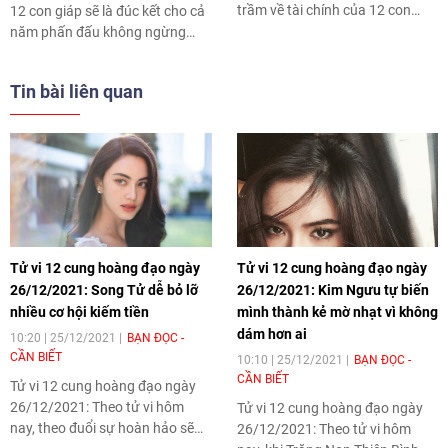
trầm về tài chính của 12 con
12 con giáp sẽ là đúc kết cho cả
giáp trong tháng này. Cùng xem
năm phấn đấu không ngừng
con giáp nào thành công, con
nghỉ. Cùng xem 3 tháng cuối
giáp nào thất bại nhé.
năm 2023 12 con giáp sẽ đạt
Tin bài liên quan
được thành tựu gì nhé.
Tử vi 12 cung hoàng đạo ngày
Tử vi 12 cung hoàng đạo ngày
26/12/2021: Song Tử dễ bỏ lỡ
26/12/2021: Kim Ngưu tự biến
nhiều cơ hội kiếm tiền
mình thành kẻ mờ nhạt vì không
dám hơn ai
10:20 | 25/12/2021
BẠN ĐỌC -
CẦN BIẾT
10:10 | 25/12/2021
BẠN ĐỌC -
CẦN BIẾT
Tử vi 12 cung hoàng đạo ngày
26/12/2021: Theo tử vi hôm
Tử vi 12 cung hoàng đạo ngày
nay, theo đuổi sự hoàn hảo sẽ
26/12/2021: Theo tử vi hôm