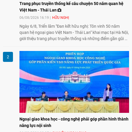
Trang phục truyền thống kể câu chuyện 50 năm quan hệ
Việt Nam - Thái Lan
06/08/2026 16:19
HỮU NGHỊ
Ngày 6/8, Triển lãm "Đan kết hữu nghị: Tôn vinh 50 năm
quan hệ ngoại giao Việt Nam - Thái Lan" khai mạc tại Hà Nội,
giới thiệu trang phục truyền thống và những điểm gần gũi về
văn hóa giữa hai nước. Sự kiện cũng nhấn mạnh vai trò của
giao lưu nhân dân trong chặng đường nửa thế kỷ quan hệ
song phương.
Ngoại giao khoa học - công nghệ phải góp phần hình thành
năng lực nội sinh