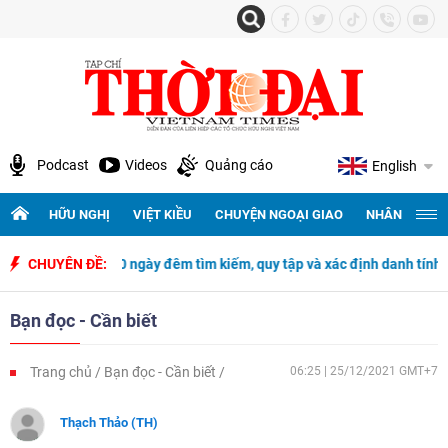
Podcast
Videos
Quảng cáo
English
HỮU NGHỊ
VIỆT KIỀU
CHUYỆN NGOẠI GIAO
NHÂN QUYỀN 
500 ngày đêm tìm kiếm, quy tập và xác định danh tính hài cốt liệt sĩ
CHUYÊN ĐỀ:
Bạn đọc - Cần biết
Trang chủ
Bạn đọc - Cần biết
06:25 | 25/12/2021 GMT+7
Thạch Thảo (TH)