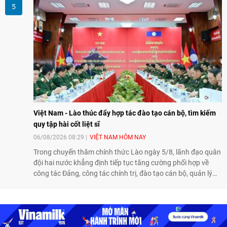
Nông nghiệp và An toàn thực phẩm Hoa Kỳ - Việt Nam",
hướng tới thúc đẩy chuyển đổi số, hiện đại hóa nông nghiệp
và mở rộng hợp tác phát triển giữa hai nước.
Việt Nam - Lào thúc đẩy hợp tác đào tạo cán bộ, tìm kiếm
quy tập hài cốt liệt sĩ
06/08/2026 08:29
VIỆT NAM HÔM NAY
Trong chuyến thăm chính thức Lào ngày 5/8, lãnh đạo quân
đội hai nước khẳng định tiếp tục tăng cường phối hợp về
công tác Đảng, công tác chính trị, đào tạo cán bộ, quản lý
biên giới và tìm kiếm, quy tập hài cốt liệt sĩ, góp phần làm
sâu sắc hơn quan hệ hữu nghị đặc biệt Việt Nam - Lào.