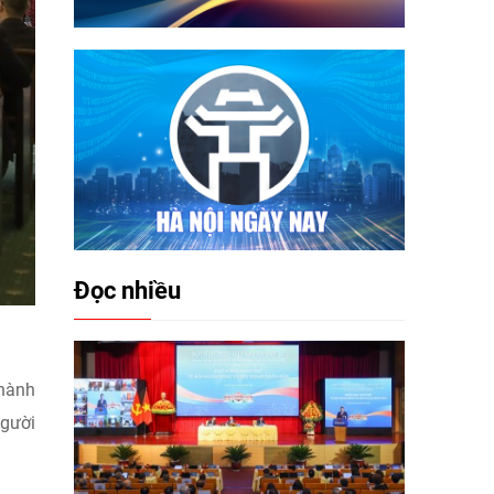
Đọc nhiều
thành
người