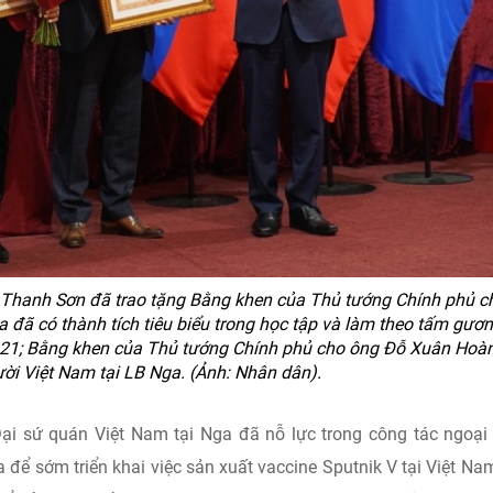
i Thanh Sơn đã trao tặng Bằng khen của Thủ tướng Chính phủ c
a đã có thành tích tiêu biểu trong học tập và làm theo tấm gươ
021; Bằng khen của Thủ tướng Chính phủ cho ông Đỗ Xuân Hoàn
ười Việt Nam tại LB Nga. (Ảnh: Nhân dân).
i sứ quán Việt Nam tại Nga đã nỗ lực trong công tác ngoại
 để sớm triển khai việc sản xuất vaccine Sputnik V tại Việt Na