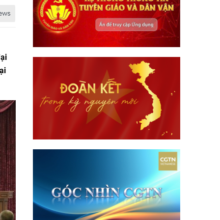
ại
ại