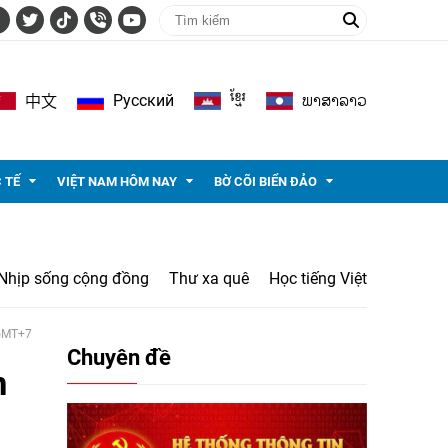
ខ្មែរ
ພາ​ສາ​ລາວ
Pусский
中文
 TẾ
VIỆT NAM HÔM NAY
BỜ CÕI BIỂN ĐẢO
Nhịp sống cộng đồng
Thư xa quê
Học tiếng Việt
 GMT+7
Chuyên đề
m