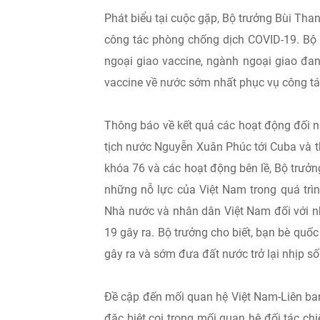
Phát biểu tại cuộc gặp, Bộ trưởng Bùi Than
công tác phòng chống dịch COVID-19. Bộ 
ngoại giao vaccine, ngành ngoại giao đa
vaccine về nước sớm nhất phục vụ công t
Thông báo về kết quả các hoạt động đối n
tịch nước Nguyễn Xuân Phúc tới Cuba và 
khóa 76 và các hoạt động bên lề, Bộ trưở
những nỗ lực của Việt Nam trong quá trìn
Nhà nước và nhân dân Việt Nam đối với nh
19 gây ra. Bộ trưởng cho biết, bạn bè quố
gây ra và sớm đưa đất nước trở lại nhịp s
Đề cập đến mối quan hệ Việt Nam-Liên ba
đặc biệt cọi trọng mối quan hệ đối tác ch