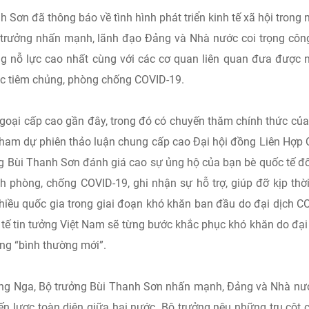
h Sơn đã thông báo về tình hình phát triển kinh tế xã hội trong 
trưởng nhấn mạnh, lãnh đạo Đảng và Nhà nước coi trọng côn
ng nỗ lực cao nhất cùng với các cơ quan liên quan đưa được 
ác tiêm chủng, phòng chống COVID-19.
goại cấp cao gần đây, trong đó có chuyến thăm chính thức củ
tham dự phiên thảo luận chung cấp cao Đại hội đồng Liên Hợp
ng Bùi Thanh Sơn đánh giá cao sự ủng hộ của bạn bè quốc tế đố
h phòng, chống COVID-19, ghi nhận sự hỗ trợ, giúp đỡ kịp thờ
iều quốc gia trong giai đoạn khó khăn ban đầu do đại dịch C
c tế tin tưởng Việt Nam sẽ từng bước khắc phục khó khăn do đại
ống “bình thường mới”.
ng Nga, Bộ trưởng Bùi Thanh Sơn nhấn mạnh, Đảng và Nhà nư
iến lược toàn diện giữa hai nước. Bộ trưởng nêu những trụ cột 