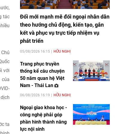
nước,
Đổi mới mạnh mẽ đối ngoại nhân dân
g tác
theo hướng chủ động, kiến tạo, gắn
nhiều
kết và phục vụ trực tiếp nhiệm vụ
phát triển
05/08/2026 16:15
HỮU NGHỊ
a Chủ
 Quốc
Trang phục truyền
i với
thống kể câu chuyện
50 năm quan hệ Việt
i của
Nam - Thái Lan
OVID-
06/08/2026 16:19
HỮU NGHỊ
 dịch
Ngoại giao khoa học -
công nghệ phải góp
phần hình thành năng
ớc ta
lực nội sinh
chính