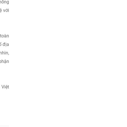
hống
ệ với
 toàn
ố địa
nhìn,
 phận
 Việt