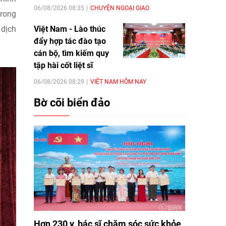
06/08/2026 08:35
CHUYỆN NGOẠI GIAO
trong
Việt Nam - Lào thúc
 dịch
đẩy hợp tác đào tạo
cán bộ, tìm kiếm quy
tập hài cốt liệt sĩ
06/08/2026 08:29
VIỆT NAM HÔM NAY
Bờ cõi biển đảo
Hơn 230 y, bác sĩ chăm sóc sức khỏe