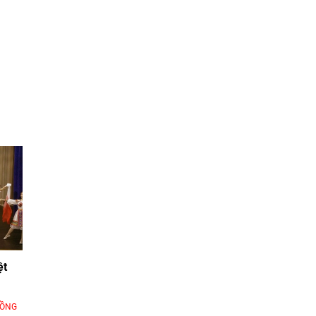
ệt
ĐỒNG