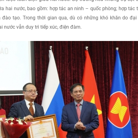
ữa hai nước, bao gồm: hợp tác an ninh – quốc phòng; hợp tác 
à đào tạo. Trong thời gian qua, dù có những khó khăn do đại
 nước vẫn duy trì tiếp xúc, điện đàm.