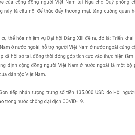
kể của cộng đồng người Việt Nam tại Nga cho Quỹ phòng c
 này là cầu nối để thúc đẩy thương mại, tăng cường quan h
ụ thể hóa nhiệm vụ Đại hội Đảng XIII đề ra, đó là: Triển khai
Nam ở nước ngoài, hỗ trợ người Việt Nam ở nước ngoài củng c
ập xã hội sở tại, đồng thời đóng góp tích cực vào thực hiện tầm 
khẳng định cộng đồng người Việt Nam ở nước ngoài là một bộ
 của dân tộc Việt Nam.
Sơn tiếp nhận tượng trưng số tiền 135.000 USD do Hội người
o trong nước chống đại dịch COVID-19.