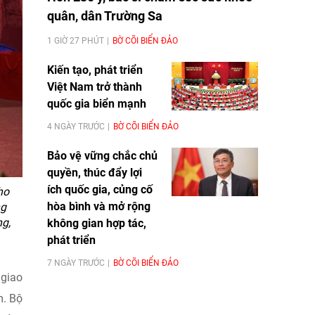
quân, dân Trường Sa
1 GIỜ 27 PHÚT
BỜ CÕI BIỂN ĐẢO
Kiến tạo, phát triển
Việt Nam trở thành
quốc gia biển mạnh
4 NGÀY TRƯỚC
BỜ CÕI BIỂN ĐẢO
Bảo vệ vững chắc chủ
quyền, thúc đẩy lợi
ích quốc gia, củng cố
ho
hòa bình và mở rộng
ng
g,
không gian hợp tác,
phát triển
7 NGÀY TRƯỚC
BỜ CÕI BIỂN ĐẢO
 giao
m. Bộ