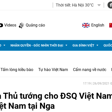
Thời tiết:
Hà Nội 30°C
Videos
Quảng cáo
English
O
NHÂN QUYỀN - GÓC NHÌN THỜI ĐẠI
GIA ĐÌNH VIỆT
QUỐC
Tấm lòng kiều bào
Tự hào Việt Nam
Cẩm nang về nước
17:19 | 26/09/2021
a Thủ tướng cho ĐSQ Việt Na
iệt Nam tại Nga