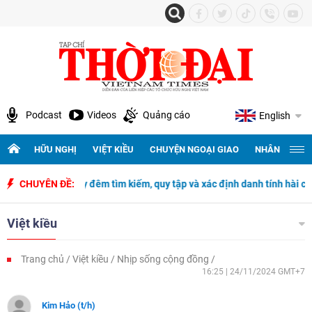
Podcast
Videos
Quảng cáo
English
HỮU NGHỊ
VIỆT KIỀU
CHUYỆN NGOẠI GIAO
NHÂN QUYỀN 
500 ngày đêm tìm kiếm, quy tập và xác định danh tính hài cốt liệt sĩ
CHUYÊN ĐỀ:
Việt kiều
Trang chủ
Việt kiều
Nhịp sống cộng đồng
16:25 | 24/11/2024 GMT+7
Kim Hảo (t/h)