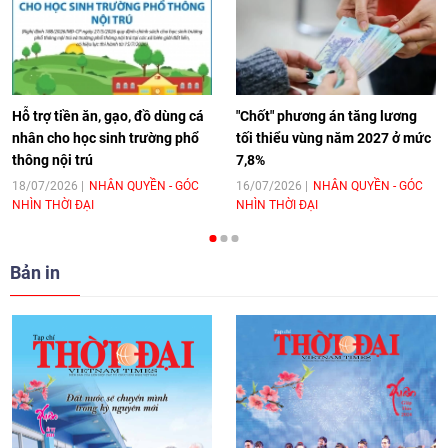
[Video] Âm nhạc flamenco gắn kết văn
hoá Việt Nam - Tây Ban Nha
11:10
|
17/06/2026
Hỗ trợ tiền ăn, gạo, đồ dùng cá
"Chốt" phương án tăng lương
nhân cho học sinh trường phổ
tối thiểu vùng năm 2027 ở mức
thông nội trú
7,8%
[Video] Trao tặng Kỷ niệm chương "Vì
hòa bình, hữu nghị giữa các dân tộc"
18/07/2026
NHÂN QUYỀN - GÓC
16/07/2026
NHÂN QUYỀN - GÓC
NHÌN THỜI ĐẠI
NHÌN THỜI ĐẠI
cho Đại sứ Hungary tại Việt Nam
17:25
|
13/06/2026
Bản in
[Video] Nhân dân Việt Nam luôn trân
trọng tình cảm của nước Nga
08:02
|
13/06/2026
Video: Cơ hội giao lưu quốc tế cho học