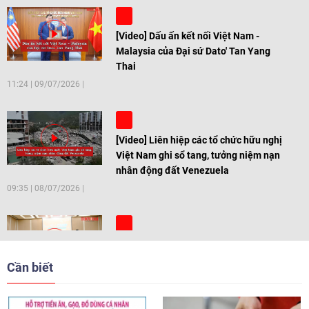
[Video] Dấu ấn kết nối Việt Nam -
Malaysia của Đại sứ Dato' Tan Yang
Thai
11:24
|
09/07/2026
[Video] Liên hiệp các tổ chức hữu nghị
Việt Nam ghi sổ tang, tưởng niệm nạn
nhân động đất Venezuela
09:35
|
08/07/2026
[Video] Trẻ em Đông Á cùng kiến tạo
giải pháp cho những thách thức chung
Cần biết
17:44
|
27/06/2026