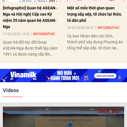
[Infographic] Quan hệ ASEAN-
Một số mốc thời gian quan
Nga và Hội nghị Cấp cao Kỷ
trọng sắp xếp, tổ chức lại thôn,
niệm 35 năm quan hệ ASEAN-
tổ dân phố
Nga
24-05-2026 09:47
INFOGRAPHIC
17-06-2026 14:52
INFOGRAPHIC
Ủy ban Nhân dân các tỉnh,
thành phố xây dựng Phương án
Quan hệ đối tác đối thoại
tổng thể sắp xếp, tổ chức lại
ASEAN-Nga được thiết lập năm
thôn, tổ dân phố hoàn thành
1991 và được nâng cấp lên
trước ngày 10/6/2026.
quan hệ Đối tác chiến lược năm
2018. Hai bên đã tổ chức 5 Hội
nghị Cấp cao vào các năm 2005,
2010, 2016, 2018, 2021.
Videos