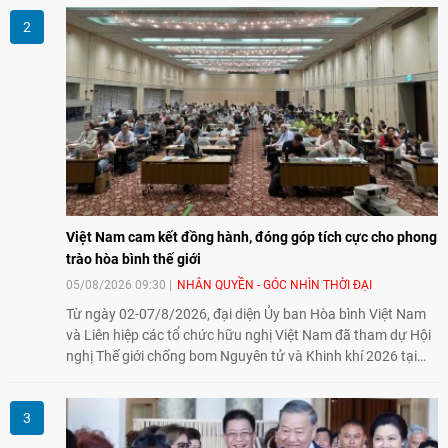
tại Việt Nam.
Việt Nam cam kết đồng hành, đóng góp tích cực cho phong
trào hòa bình thế giới
05/08/2026 09:30
NHÂN QUYỀN - GÓC NHÌN THỜI ĐẠI
Từ ngày 02-07/8/2026, đại diện Ủy ban Hòa bình Việt Nam
và Liên hiệp các tổ chức hữu nghị Việt Nam đã tham dự Hội
nghị Thế giới chống bom Nguyên tử và Khinh khí 2026 tại
thành phố Hiroshima, Nhật Bản, tiếp tục khẳng định cam kết
đồng hành cùng với phong trào hoà bình của nhân dân
Nhật Bản và thế giới ủng hộ giải trừ vũ khí hạt nhân của Việt
Nam.