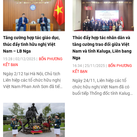
Tăng cường hợp tác giáo dục,
Thúc đẩy hợp tác nhân dân và
thúc đẩy tình hữu nghị Việt
tăng cường trao đổi giữa Việt
Nam – LB Nga
Nam và tỉnh Kaluga, Liên bang
Nga
15:28 | 02/12/2025
BỐN PHƯƠNG
KẾT BẠN
16:34 | 25/11/2025
BỐN PHƯƠNG
KẾT BẠN
Ngày 2/12 tại Hà Nội, Chủ tịch
Liên hiệp các tổ chức hữu nghị
Ngày 24/11, Liên hiệp các tổ
Việt Nam Phan Anh Sơn đã tiếp
chức hữu nghị Việt Nam đã có
xã giao Đoàn Trường đại học
buổi tiếp Thống đốc tỉnh Kaluga,
Tổng hợp Quốc gia Saint
Liên bang Nga nhân chuyến
Petersburg (LB Nga) nhân
thăm và làm việc tại Việt Nam.
chuyến thăm của đoàn tới Việt
Nam.