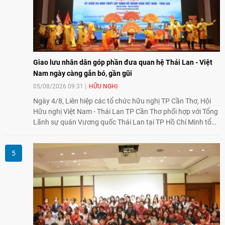
Giao lưu nhân dân góp phần đưa quan hệ Thái Lan - Việt
Nam ngày càng gắn bó, gần gũi
05/08/2026 09:31
HỮU NGHỊ
Ngày 4/8, Liên hiệp các tổ chức hữu nghị TP Cần Thơ, Hội
Hữu nghị Việt Nam - Thái Lan TP Cần Thơ phối hợp với Tổng
Lãnh sự quán Vương quốc Thái Lan tại TP Hồ Chí Minh tổ
chức họp mặt kỷ niệm 50 năm thiết lập quan hệ ngoại giao
Việt Nam - Thái Lan (1976-2026). Tại đây, nhấn mạnh vai trò
của giao lưu nhân dân, Tổng Lãnh sự Thái Lan cho biết các
hoạt động trao đổi về văn hóa, giáo dục, du lịch, ẩm thực,
nghệ thuật và giao lưu thanh niên đã góp phần đưa quan hệ
Thái Lan - Việt Nam ngày càng gắn bó, gần gũi.