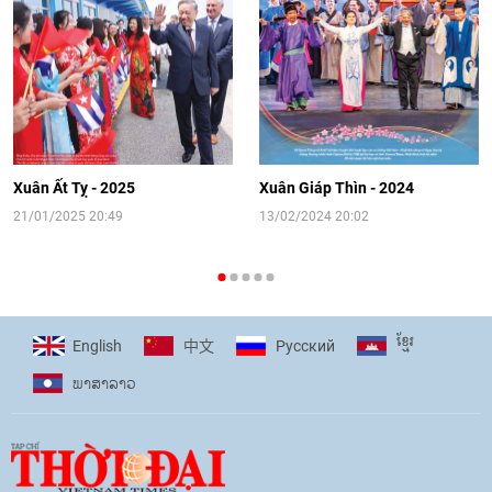
sinh Việt Nam tại trại hè Artek
14:41
|
12/06/2026
[Video] Đối ngoại nhân dân Thủ đô
hướng tới kết nối hiệu quả nguồn lực
người Việt Nam ở nước ngoài
Xuân Ất Tỵ - 2025
Xuân Giáp Thìn - 2024
16:58
|
10/06/2026
21/01/2025 20:49
13/02/2024 20:02
[Video] Plan International đồng hành
cùng thanh thiếu nhi tiên phong ứng
ខ្មែរ
English
Pусский
中文
phó với biến đổi khí hậu
ພາ​ສາ​ລາວ
17:07
|
09/06/2026
[Video] Lào dành ưu tiên hàng đầu cho