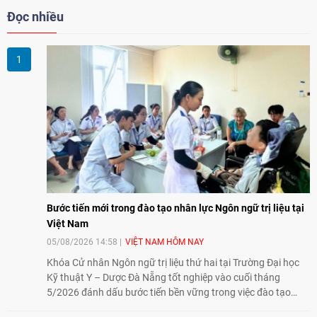
Moskva trong Chiến tranh Vệ
Đọc nhiều
quốc Vĩ đại (1941-1945).
Bước tiến mới trong đào tạo nhân lực Ngôn ngữ trị liệu tại
Việt Nam
05/08/2026 14:58
VIỆT NAM HÔM NAY
Khóa Cử nhân Ngôn ngữ trị liệu thứ hai tại Trường Đại học
Kỹ thuật Y – Dược Đà Nẵng tốt nghiệp vào cuối tháng
5/2026 đánh dấu bước tiến bền vững trong việc đào tạo
nguồn nhân lực chất lượng cao cho một chuyên ngành trẻ