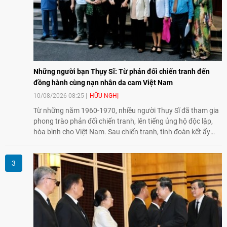
Những người bạn Thụy Sĩ: Từ phản đối chiến tranh đến
đồng hành cùng nạn nhân da cam Việt Nam
10/08/2026 08:25
HỮU NGHỊ
Từ những năm 1960-1970, nhiều người Thụy Sĩ đã tham gia
phong trào phản đối chiến tranh, lên tiếng ủng hộ độc lập,
hòa bình cho Việt Nam. Sau chiến tranh, tình đoàn kết ấy
tiếp tục bằng các hoạt động nhân đạo, hỗ trợ cộng đồng và
đồng hành với những người còn chịu hậu quả chiến tranh,
trong đó có các nạn nhân chất độc da cam/dioxin.