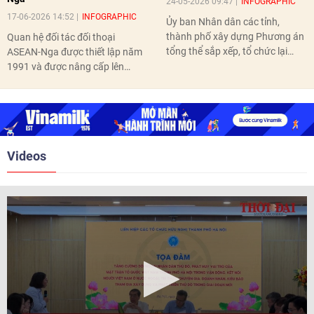
24-05-2026 09:47
INFOGRAPHIC
17-06-2026 14:52
INFOGRAPHIC
Ủy ban Nhân dân các tỉnh,
thành phố xây dựng Phương án
Quan hệ đối tác đối thoại
tổng thể sắp xếp, tổ chức lại
ASEAN-Nga được thiết lập năm
thôn, tổ dân phố hoàn thành
1991 và được nâng cấp lên
trước ngày 10/6/2026.
quan hệ Đối tác chiến lược năm
2018. Hai bên đã tổ chức 5 Hội
nghị Cấp cao vào các năm 2005,
2010, 2016, 2018, 2021.
Videos