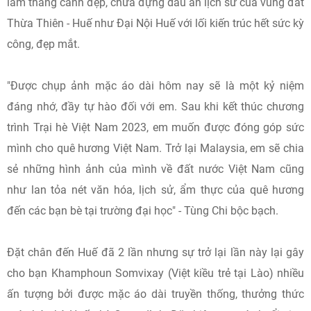
lam thắng cảnh đẹp, chứa đựng dấu ấn lịch sử của vùng đất
Thừa Thiên - Huế như Đại Nội Huế với lối kiến trúc hết sức kỳ
công, đẹp mắt.
"Được chụp ảnh mặc áo dài hôm nay sẽ là một kỷ niệm
đáng nhớ, đầy tự hào đối với em. Sau khi kết thúc chương
trình Trại hè Việt Nam 2023, em muốn được đóng góp sức
mình cho quê hương Việt Nam. Trở lại Malaysia, em sẽ chia
sẻ những hình ảnh của mình về đất nước Việt Nam cũng
như lan tỏa nét văn hóa, lịch sử, ẩm thực của quê hương
đến các bạn bè tại trường đại học" - Tùng Chi bộc bạch.
Đặt chân đến Huế đã 2 lần nhưng sự trở lại lần này lại gây
cho bạn Khamphoun Somvixay (Việt kiều trẻ tại Lào) nhiều
ấn tượng bởi được mặc áo dài truyền thống, thưởng thức