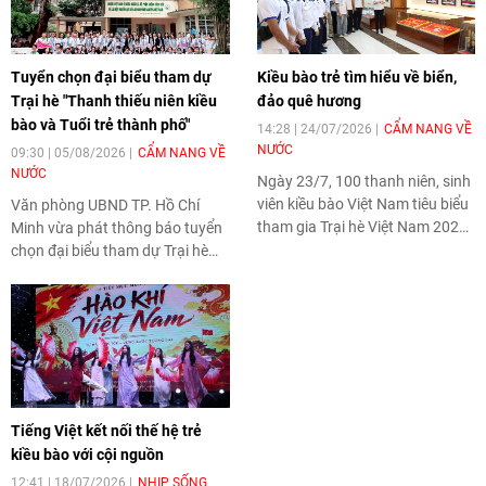
Tuyển chọn đại biểu tham dự
Kiều bào trẻ tìm hiểu về biển,
Trại hè "Thanh thiếu niên kiều
đảo quê hương
bào và Tuổi trẻ thành phố"
14:28 | 24/07/2026
CẨM NANG VỀ
NƯỚC
09:30 | 05/08/2026
CẨM NANG VỀ
NƯỚC
Ngày 23/7, 100 thanh niên, sinh
viên kiều bào Việt Nam tiêu biểu
Văn phòng UBND TP. Hồ Chí
tham gia Trại hè Việt Nam 2026
Minh vừa phát thông báo tuyển
đến tham quan, giao lưu tại Học
chọn đại biểu tham dự Trại hè
viện Hải quân, Khánh Hòa.
"Thanh thiếu niên kiều bào và
Tuổi trẻ thành phố" lần thứ 19
năm 2026.
Tiếng Việt kết nối thế hệ trẻ
kiều bào với cội nguồn
12:41 | 18/07/2026
NHỊP SỐNG