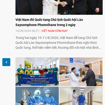
Việt Nam để Quốc tang Chủ tịch Quốc hội Lào
Saysomphone Phomvihane trong 2 ngày
10/08/2026 08:27
VIỆT NAM HÔM NAY
Trong hai ngày 10-11/8/2026, Việt Nam để tang Chủ tịch
Quốc hội Lào Saysomphone Phomvihane theo nghi thức
Quốc tang, thể hiện niềm tiếc thương đối với một nhà lãnh
đạo có nhiều đóng góp cho đất nước Lào và quan hệ hữu
nghị vĩ đại, đoàn kết đặc biệt Việt Nam - Lào.