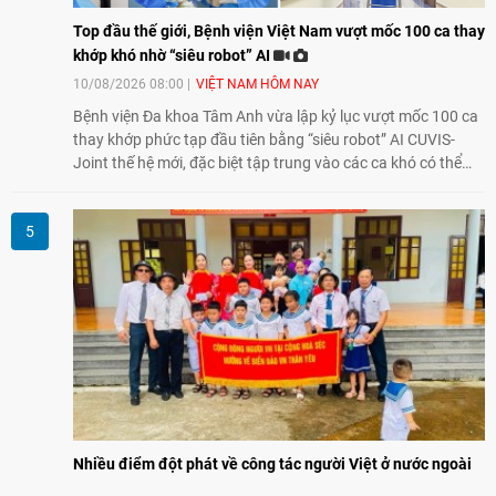
Top đầu thế giới, Bệnh viện Việt Nam vượt mốc 100 ca thay
khớp khó nhờ “siêu robot” AI
10/08/2026 08:00
VIỆT NAM HÔM NAY
Bệnh viện Đa khoa Tâm Anh vừa lập kỷ lục vượt mốc 100 ca
thay khớp phức tạp đầu tiên bằng “siêu robot” AI CUVIS-
Joint thế hệ mới, đặc biệt tập trung vào các ca khó có thể
điều trị tốt bằng kỹ thuật truyền thống hay robot thế hệ cũ,
mở ra cơ hội mới cho nhiều người bệnh đang đối mặt nguy
cơ “tàn phế”.
Nhiều điểm đột phát về công tác người Việt ở nước ngoài