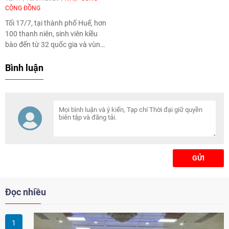
CỘNG ĐỒNG
Tối 17/7, tại thành phố Huế, hơn
100 thanh niên, sinh viên kiều
bào đến từ 32 quốc gia và vùng
lãnh thổ đã tham gia Chương
trình giao lưu tiếng Việt trong
Bình luận
khuôn khổ Trại hè Việt Nam
2026. Chương trình góp phần
trau dồi tiếng Việt và tăng
cường sự gắn kết của thế hệ trẻ
người Việt Nam ở nước ngoài với
văn hóa, lịch sử và cội nguồn
dân tộc.
GỬI
Đọc nhiều