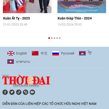
[Video] Đối ngoại nhân dân Thủ đô
hướng tới kết nối hiệu quả nguồn lực
người Việt Nam ở nước ngoài
Xuân Ất Tỵ - 2025
Xuân Giáp Thìn - 2024
16:58
|
10/06/2026
21/01/2025 20:49
13/02/2024 20:02
[Video] Plan International đồng hành
cùng thanh thiếu nhi tiên phong ứng
ខ្មែរ
English
Pусский
中文
phó với biến đổi khí hậu
ພາ​ສາ​ລາວ
17:07
|
09/06/2026
[Video] Lào dành ưu tiên hàng đầu cho
quan hệ với Việt Nam
11:01
|
09/06/2026
DIỄN ĐÀN CỦA LIÊN HIỆP CÁC TỔ CHỨC HỮU NGHỊ VIỆT NAM