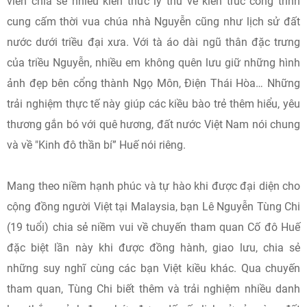
viên chia sẻ nhiều kiến thức lý thú về kiến trúc công trình
cung cấm thời vua chúa nhà Nguyễn cũng như lịch sử đất
nước dưới triều đại xưa. Với tà áo dài ngũ thân đặc trưng
của triều Nguyễn, nhiều em không quên lưu giữ những hình
ảnh đẹp bên cổng thành Ngọ Môn, Điện Thái Hòa… Những
trải nghiệm thực tế này giúp các kiều bào trẻ thêm hiểu, yêu
thương gắn bó với quê hương, đất nước Việt Nam nói chung
và về "Kinh đô thần bí” Huế nói riêng.
Mang theo niềm hạnh phúc và tự hào khi được đại diện cho
cộng đồng người Việt tại Malaysia, bạn Lê Nguyễn Tùng Chi
(19 tuổi) chia sẻ niềm vui về chuyến tham quan Cố đô Huế
đặc biệt lần này khi được đồng hành, giao lưu, chia sẻ
những suy nghĩ cùng các bạn Việt kiều khác. Qua chuyến
tham quan, Tùng Chi biết thêm và trải nghiệm nhiều danh