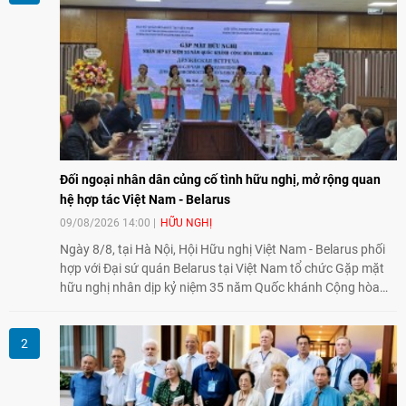
Đối ngoại nhân dân củng cố tình hữu nghị, mở rộng quan
hệ hợp tác Việt Nam - Belarus
09/08/2026 14:00
HỮU NGHỊ
Ngày 8/8, tại Hà Nội, Hội Hữu nghị Việt Nam - Belarus phối
hợp với Đại sứ quán Belarus tại Việt Nam tổ chức Gặp mặt
hữu nghị nhân dịp kỷ niệm 35 năm Quốc khánh Cộng hòa
Belarus. Đại diện hai bên nhấn mạnh vai trò của đối ngoại
nhân dân trong củng cố tình hữu nghị, mở rộng hợp tác thiết
thực và làm sâu sắc quan hệ Đối tác chiến lược Việt Nam -
Belarus.