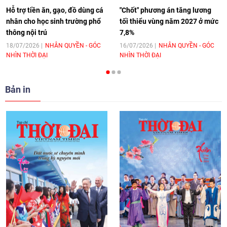
Hỗ trợ tiền ăn, gạo, đồ dùng cá
"Chốt" phương án tăng lương
nhân cho học sinh trường phổ
tối thiểu vùng năm 2027 ở mức
thông nội trú
7,8%
[Video] Trao tặng Kỷ niệm chương "Vì
hòa bình, hữu nghị giữa các dân tộc"
18/07/2026
NHÂN QUYỀN - GÓC
16/07/2026
NHÂN QUYỀN - GÓC
NHÌN THỜI ĐẠI
NHÌN THỜI ĐẠI
cho Đại sứ Hungary tại Việt Nam
17:25
|
13/06/2026
Bản in
[Video] Nhân dân Việt Nam luôn trân
trọng tình cảm của nước Nga
08:02
|
13/06/2026
Video: Cơ hội giao lưu quốc tế cho học
sinh Việt Nam tại trại hè Artek
14:41
|
12/06/2026