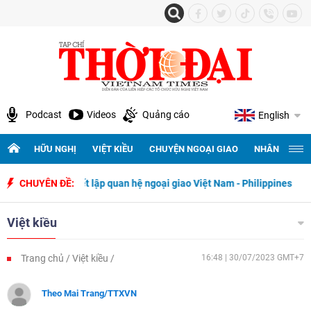
Podcast
Videos
Quảng cáo
English
HỮU NGHỊ
VIỆT KIỀU
CHUYỆN NGOẠI GIAO
NHÂN QUYỀN 
y thiết lập quan hệ ngoại giao Việt Nam - Philippines
CHUYÊN ĐỀ:
500 ngày đ
Việt kiều
Trang chủ
Việt kiều
16:48 | 30/07/2023 GMT+7
Theo Mai Trang/TTXVN