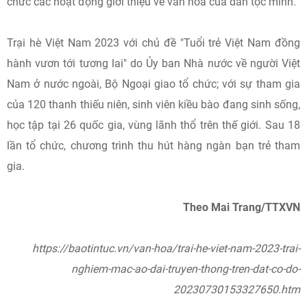
chức các hoạt động giới thiệu về văn hóa của dân tộc mình.
Trại hè Việt Nam 2023 với chủ đề "Tuổi trẻ Việt Nam đồng
hành vươn tới tương lai" do Ủy ban Nhà nước về người Việt
Nam ở nước ngoài, Bộ Ngoại giao tổ chức; với sự tham gia
của 120 thanh thiếu niên, sinh viên kiều bào đang sinh sống,
học tập tại 26 quốc gia, vùng lãnh thổ trên thế giới. Sau 18
lần tổ chức, chương trình thu hút hàng ngàn bạn trẻ tham
gia.
Theo Mai Trang/TTXVN
https://baotintuc.vn/van-hoa/trai-he-viet-nam-2023-trai-
nghiem-mac-ao-dai-truyen-thong-tren-dat-co-do-
20230730153327650.htm