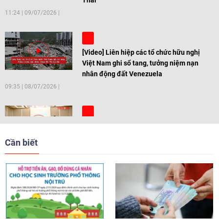
Thai
11:24
|
09/07/2026
[Video] Liên hiệp các tổ chức hữu nghị
Việt Nam ghi sổ tang, tưởng niệm nạn
nhân động đất Venezuela
09:35
|
08/07/2026
[Video] Trẻ em Đông Á cùng kiến tạo
giải pháp cho những thách thức chung
Cần biết
17:44
|
27/06/2026
[Video] Âm nhạc flamenco gắn kết văn
hoá Việt Nam - Tây Ban Nha
11:10
|
17/06/2026