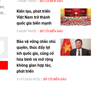
n
1 NGÀY TRƯỚC
BỜ CÕI BIỂN ĐẢO
an;
Kiến tạo, phát triển
nh
Việt Nam trở thành
hát
quốc gia biển mạnh
bắn
n
5 NGÀY TRƯỚC
BỜ CÕI BIỂN ĐẢO
sau
Bảo vệ vững chắc chủ
ng
quyền, thúc đẩy lợi
8/5.
ích quốc gia, củng cố
hòa bình và mở rộng
không gian hợp tác,
phát triển
31-07-2026 09:02
BỜ CÕI BIỂN ĐẢO