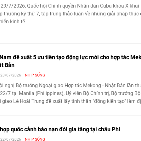
 29/7/2026, Quốc hội Chính quyền Nhân dân Cuba khóa X khai
p thường kỳ thứ 7, tập trung thảo luận về những giải pháp thúc
riển kinh tế.
 Nam đề xuất 5 ưu tiên tạo động lực mới cho hợp tác Me
ật Bản
| 23/07/2026
NHỊP SỐNG
ội nghị Bộ trưởng Ngoại giao Hợp tác Mekong - Nhật Bản lần th
22/7 tại Manila (Philippines), Uỷ viên Bộ Chính trị, Bộ trưởng Bộ
 giao Lê Hoài Trung đề xuất lấy tinh thần "đồng kiến tạo" làm đ
, tập trung vào 5 lĩnh vực từ kết nối hạ tầng, chuỗi cung ứng đ
n đổi số, quản lý tài nguyên nước và an ninh mạng
 hợp quốc cảnh báo nạn đói gia tăng tại châu Phi
| 22/07/2026
NHỊP SỐNG