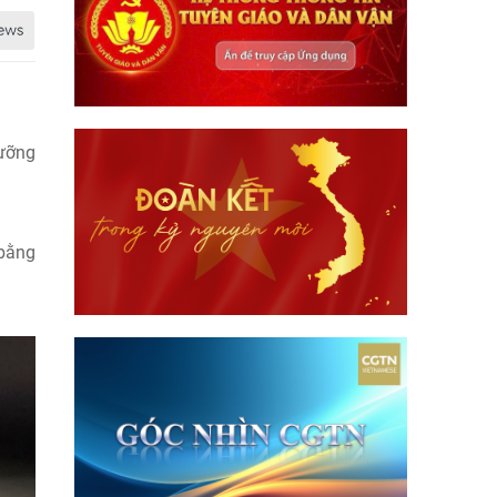
lưỡng
 bằng