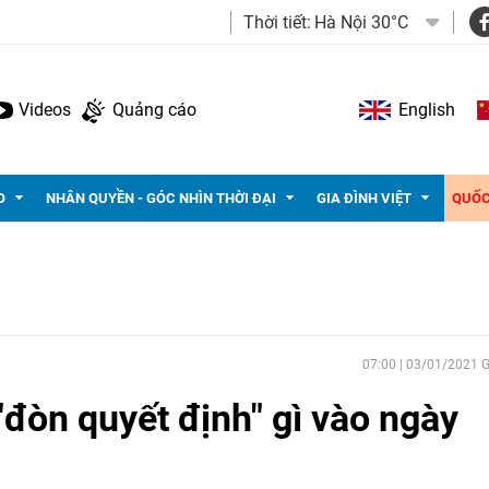
Thời tiết:
Hà Nội 30°C
Videos
Quảng cáo
English
O
NHÂN QUYỀN - GÓC NHÌN THỜI ĐẠI
GIA ĐÌNH VIỆT
QUỐC
07:00 | 03/01/2021
đòn quyết định" gì vào ngày