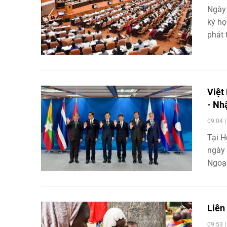
Ngày
kỳ họ
phát t
Việt
- Nh
09:04 
Tại H
ngày 
Ngoại
hướng
chuyể
Liên
09:53 