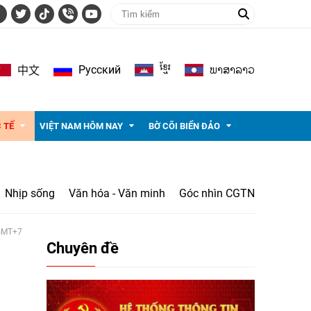
ខ្មែរ
ພາ​ສາ​ລາວ
Pусский
中文
 TẾ
VIỆT NAM HÔM NAY
BỜ CÕI BIỂN ĐẢO
Nhịp sống
Văn hóa - Văn minh
Góc nhìn CGTN
 GMT+7
Chuyên đề