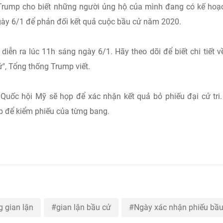
 Trump cho biết những người ủng hộ của mình đang có kế hoạ
gày 6/1 để phản đối kết quả cuộc bầu cử năm 2020.
 diễn ra lúc 11h sáng ngày 6/1. Hãy theo dõi để biết chi tiết v
", Tổng thống Trump viết.
 Quốc hội Mỹ sẽ họp để xác nhận kết quả bỏ phiếu đại cử tri
p để kiểm phiếu của từng bang.
 gian lận
gian lận bầu cử
Ngày xác nhận phiếu bầ