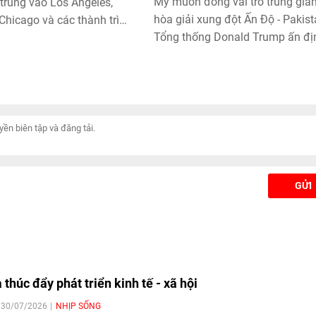
Mỹ muốn đóng vai trò trung gia
 trung vào Los Angeles,
hòa giải xung đột Ấn Độ - Pakist
Chicago và các thành trì
Tổng thống Donald Trump ấn đị
Dân chủ khác.
ngày 8/5 là Ngày Chiến thắng p
xít của Mỹ; Nga bắt đầu ngừng 
với Ukraine trong 3 ngày; Vatica
chưa bầu được tân Giáo hoàng 
vòng bỏ phiếu đầu tiên... là nhữ
tin tức quốc tế đáng chú ý ngày 
GỬI
thúc đẩy phát triển kinh tế - xã hội
| 30/07/2026
NHỊP SỐNG