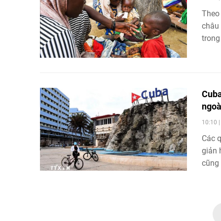
Theo 
châu 
trong
tăng.
Cuba
ngoà
10:10 
Các q
giản 
cũng 