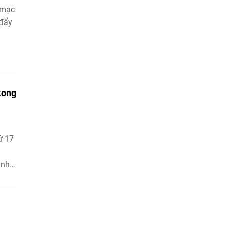
 mạc
 đẩy
kong
ứ 17
ịnh
ến