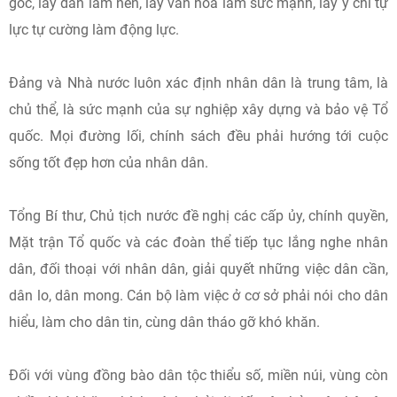
gốc, lấy dân làm nền, lấy văn hóa làm sức mạnh, lấy ý chí tự
lực tự cường làm động lực.
Đảng và Nhà nước luôn xác định nhân dân là trung tâm, là
chủ thể, là sức mạnh của sự nghiệp xây dựng và bảo vệ Tổ
quốc. Mọi đường lối, chính sách đều phải hướng tới cuộc
sống tốt đẹp hơn của nhân dân.
Tổng Bí thư, Chủ tịch nước đề nghị các cấp ủy, chính quyền,
Mặt trận Tổ quốc và các đoàn thể tiếp tục lắng nghe nhân
dân, đối thoại với nhân dân, giải quyết những việc dân cần,
dân lo, dân mong. Cán bộ làm việc ở cơ sở phải nói cho dân
hiểu, làm cho dân tin, cùng dân tháo gỡ khó khăn.
Đối với vùng đồng bào dân tộc thiểu số, miền núi, vùng còn