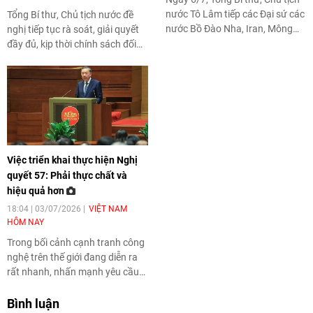
nước Tô Lâm tiếp các Đại sứ các
Tổng Bí thư, Chủ tịch nước đề
nước Bồ Đào Nha, Iran, Mông
nghị tiếp tục rà soát, giải quyết
Cổ, Hoa Kỳ, Myanmar nhân dịp
đầy đủ, kịp thời chính sách đối
các Đại sứ trình Quốc thư, chính
với người có công và thân nhân;
thức bắt đầu nhiệm kỳ công tác
không để người có công phải
tại Việt Nam.
chờ đợi, đi lại nhiều lần.
Việc triển khai thực hiện Nghị
quyết 57: Phải thực chất và
hiệu quả hơn
18:04 | 03/07/2026
VIỆT NAM
HÔM NAY
Trong bối cảnh cạnh tranh công
nghệ trên thế giới đang diễn ra
rất nhanh, nhấn mạnh yêu cầu
không thể chậm trễ, Tổng Bí thư,
Chủ tịch nước Tô Lâm lưu ý việc
Bình luận