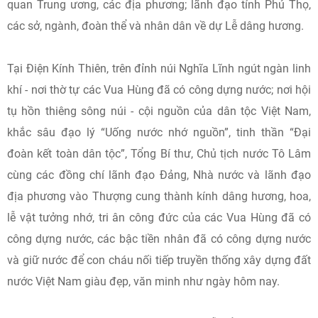
quan Trung ương, các địa phương; lãnh đạo tỉnh Phú Thọ,
các sở, ngành, đoàn thể và nhân dân về dự Lễ dâng hương.
Tại Điện Kính Thiên, trên đỉnh núi Nghĩa Lĩnh ngút ngàn linh
khí - nơi thờ tự các Vua Hùng đã có công dựng nước; nơi hội
tụ hồn thiêng sông núi - cội nguồn của dân tộc Việt Nam,
khắc sâu đạo lý “Uống nước nhớ nguồn”, tinh thần “Đại
đoàn kết toàn dân tộc”, Tổng Bí thư, Chủ tịch nước Tô Lâm
cùng các đồng chí lãnh đạo Đảng, Nhà nước và lãnh đạo
địa phương vào Thượng cung thành kính dâng hương, hoa,
lễ vật tưởng nhớ, tri ân công đức của các Vua Hùng đã có
công dựng nước, các bậc tiền nhân đã có công dựng nước
và giữ nước để con cháu nối tiếp truyền thống xây dựng đất
nước Việt Nam giàu đẹp, văn minh như ngày hôm nay.