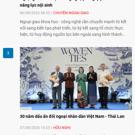
năng lực nội sinh
06/08/2026 08:35
CHUYỆN NGOẠI GIAO
Ngoại giao khoa học - công nghệ cần chuyển mạnh từ kết
nối sang kiến tạo phát triển, từ ký kết sang tổ chức thực
hiện, từ huy động nguồn lực bên ngoài sang hình thành
năng lực nội sinh, qua đó góp phần đưa khoa học, công
nghệ, đổi mới sáng tạo và chuyển đổi số trở thành động lực
phát triển đất nước.
30 năm dấu ấn đối ngoại nhân dân Việt Nam - Thái Lan
07/08/2026 14:25
HỮU NGHỊ