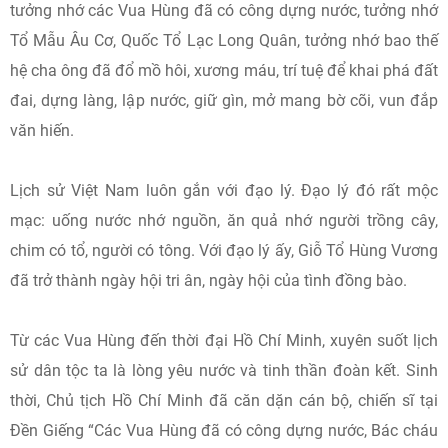
tưởng nhớ các Vua Hùng đã có công dựng nước, tưởng nhớ
Tổ Mẫu Âu Cơ, Quốc Tổ Lạc Long Quân, tưởng nhớ bao thế
hệ cha ông đã đổ mồ hôi, xương máu, trí tuệ để khai phá đất
đai, dựng làng, lập nước, giữ gìn, mở mang bờ cõi, vun đắp
văn hiến.
Lịch sử Việt Nam luôn gắn với đạo lý. Đạo lý đó rất mộc
mạc: uống nước nhớ nguồn, ăn quả nhớ người trồng cây,
chim có tổ, người có tông. Với đạo lý ấy, Giỗ Tổ Hùng Vương
đã trở thành ngày hội tri ân, ngày hội của tình đồng bào.
Từ các Vua Hùng đến thời đại Hồ Chí Minh, xuyên suốt lịch
sử dân tộc ta là lòng yêu nước và tinh thần đoàn kết. Sinh
thời, Chủ tịch Hồ Chí Minh đã căn dặn cán bộ, chiến sĩ tại
Đền Giếng “Các Vua Hùng đã có công dựng nước, Bác cháu