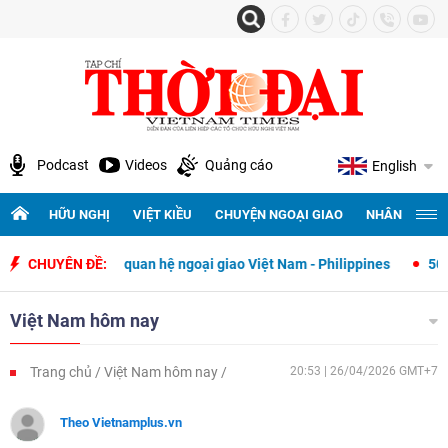
Podcast
Videos
Quảng cáo
English
HỮU NGHỊ
VIỆT KIỀU
CHUYỆN NGOẠI GIAO
NHÂN QUYỀN 
ết lập quan hệ ngoại giao Việt Nam - Philippines
CHUYÊN ĐỀ:
500 ngày đêm tìm
Việt Nam hôm nay
Trang chủ
Việt Nam hôm nay
20:53 | 26/04/2026 GMT+7
Theo Vietnamplus.vn