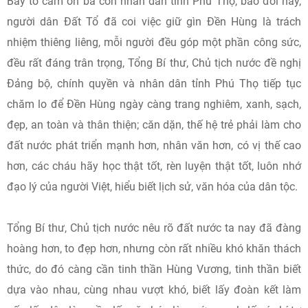
Bày tỏ cảm ơn bà con nhân dân tỉnh Phú Thọ, bao đời nay,
người dân Đất Tổ đã coi việc giữ gìn Đền Hùng là trách
nhiệm thiêng liêng, mỗi người đều góp một phần công sức,
đều rất đáng trân trọng, Tổng Bí thư, Chủ tịch nước đề nghị
Đảng bộ, chính quyền và nhân dân tỉnh Phú Thọ tiếp tục
chăm lo để Đền Hùng ngày càng trang nghiêm, xanh, sạch,
đẹp, an toàn và thân thiện; căn dặn, thế hệ trẻ phải làm cho
đất nước phát triển mạnh hơn, nhân văn hơn, có vị thế cao
hơn, các cháu hãy học thật tốt, rèn luyện thật tốt, luôn nhớ
đạo lý của người Việt, hiểu biết lịch sử, văn hóa của dân tộc.
Tổng Bí thư, Chủ tịch nước nêu rõ đất nước ta nay đã đàng
hoàng hơn, to đẹp hơn, nhưng còn rất nhiều khó khăn thách
thức, do đó càng cần tinh thần Hùng Vương, tinh thần biết
dựa vào nhau, cùng nhau vượt khó, biết lấy đoàn kết làm