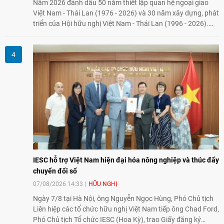
Năm 2026 đánh dấu 50 năm thiết lập quan hệ ngoại giao
Việt Nam - Thái Lan (1976 - 2026) và 30 năm xây dựng, phát
triển của Hội hữu nghị Việt Nam - Thái Lan (1996 - 2026).
Trong dòng chảy quan hệ hai nước, Hội đã kiên trì vun đắp
tình hữu nghị, đồng thời từng bước mở rộng hoạt động từ
giao lưu truyền thống sang kết nối địa phương, doanh
nghiệp, giáo dục, văn hóa và thế hệ trẻ, góp phần tăng
cường sự hiểu biết và hợp tác giữa nhân dân hai nước.
IESC hỗ trợ Việt Nam hiện đại hóa nông nghiệp và thúc đẩy
chuyển đổi số
07/08/2026 14:33
HỮU NGHỊ
Ngày 7/8 tại Hà Nội, ông Nguyễn Ngọc Hùng, Phó Chủ tịch
Liên hiệp các tổ chức hữu nghị Việt Nam tiếp ông Chad Ford,
Phó Chủ tịch Tổ chức IESC (Hoa Kỳ), trao Giấy đăng ký