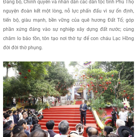
Đảng bộ, Chính quyền và nhân dân các dân tộc tỉnh Phú Thọ
nguyện đoàn kết một lòng, nỗ lực phấn đấu vì sự ổn định,
tiến bộ, giàu mạnh, bền vững của quê hương Đất Tổ; góp
phần xứng đáng vào sự nghiệp xây dựng đất nước; cùng
chăm lo bảo tồn, tôn tạo nơi thờ tự để con cháu Lạc Hồng
đời đời thờ phụng.