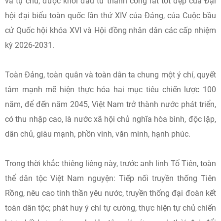
và tự chủ, được khởi đầu từ thành công rất tốt đẹp của Đại
hội đại biểu toàn quốc lần thứ XIV của Đảng, của Cuộc bầu
cử Quốc hội khóa XVI và Hội đồng nhân dân các cấp nhiệm
kỳ 2026-2031.
Toàn Đảng, toàn quân và toàn dân ta chung một ý chí, quyết
tâm mạnh mẽ hiện thực hóa hai mục tiêu chiến lược 100
năm, để đến năm 2045, Việt Nam trở thành nước phát triển,
có thu nhập cao, là nước xã hội chủ nghĩa hòa bình, độc lập,
dân chủ, giàu mạnh, phồn vinh, văn minh, hạnh phúc.
Trong thời khắc thiêng liêng này, trước anh linh Tổ Tiên, toàn
thể dân tộc Việt Nam nguyện: Tiếp nối truyền thống Tiên
Rồng, nêu cao tinh thần yêu nước, truyền thống đại đoàn kết
toàn dân tộc; phát huy ý chí tự cường, thực hiện tự chủ chiến