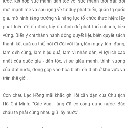
lược, kết hợp sức mạnh dân tộc với sức mạnh thời đại; đổi
mới mạnh mẽ và sâu rộng về tư duy phát triển, quản trị quốc
gia, mô hình tăng trưởng và năng lực tổ chức thực hiện; lấy
phát triển để ổn định, lấy ổn định để phát triển nhanh, bền
vững. Biến ý chí thành hành động quyết liệt, biến quyết sách
thành kết quả cụ thể; nói đi đôi với làm, làm ngay, làm đúng,
làm đến cùng, làm hiệu quả, làm vì nhân dân, vì lợi ích cao
nhất của quốc gia - dân tộc, vì sự giàu mạnh, thịnh vượng
của đất nước, đóng góp vào hòa bình, ổn định ở khu vực và
trên thế giới.
Con cháu Lạc Hồng mãi khắc ghi lời căn dặn của Chủ tịch
Hồ Chí Minh: “Các Vua Hùng đã có công dựng nước, Bác
cháu ta phải cùng nhau giữ lấy nước”.