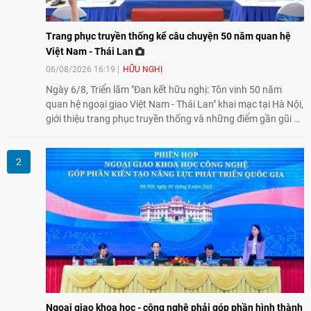
Trang phục truyền thống kể câu chuyện 50 năm quan hệ
Việt Nam - Thái Lan
06/08/2026 16:19
HỮU NGHỊ
Ngày 6/8, Triển lãm "Đan kết hữu nghị: Tôn vinh 50 năm
quan hệ ngoại giao Việt Nam - Thái Lan" khai mạc tại Hà Nội,
giới thiệu trang phục truyền thống và những điểm gần gũi về
văn hóa giữa hai nước. Sự kiện cũng nhấn mạnh vai trò của
giao lưu nhân dân trong chặng đường nửa thế kỷ quan hệ
song phương.
Ngoại giao khoa học - công nghệ phải góp phần hình thành