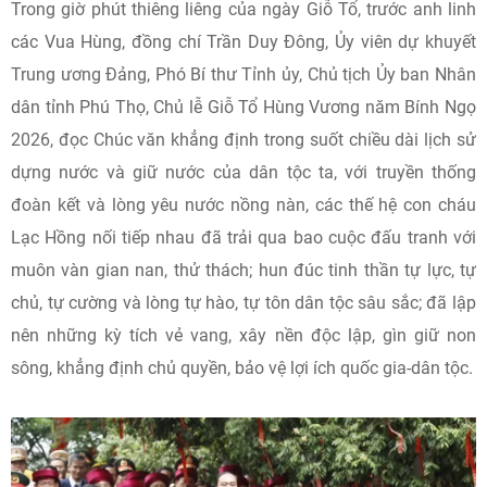
Trong giờ phút thiêng liêng của ngày Giỗ Tổ, trước anh linh
các Vua Hùng, đồng chí Trần Duy Đông, Ủy viên dự khuyết
Trung ương Đảng, Phó Bí thư Tỉnh ủy, Chủ tịch Ủy ban Nhân
dân tỉnh Phú Thọ, Chủ lễ Giỗ Tổ Hùng Vương năm Bính Ngọ
2026, đọc Chúc văn khẳng định trong suốt chiều dài lịch sử
dựng nước và giữ nước của dân tộc ta, với truyền thống
đoàn kết và lòng yêu nước nồng nàn, các thế hệ con cháu
Lạc Hồng nối tiếp nhau đã trải qua bao cuộc đấu tranh với
muôn vàn gian nan, thử thách; hun đúc tinh thần tự lực, tự
chủ, tự cường và lòng tự hào, tự tôn dân tộc sâu sắc; đã lập
nên những kỳ tích vẻ vang, xây nền độc lập, gìn giữ non
sông, khẳng định chủ quyền, bảo vệ lợi ích quốc gia-dân tộc.