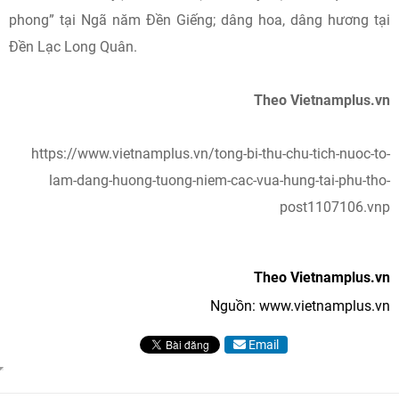
phong” tại Ngã năm Đền Giếng; dâng hoa, dâng hương tại
Đền Lạc Long Quân.
Theo Vietnamplus.vn
https://www.vietnamplus.vn/tong-bi-thu-chu-tich-nuoc-to-
lam-dang-huong-tuong-niem-cac-vua-hung-tai-phu-tho-
post1107106.vnp
Theo Vietnamplus.vn
Nguồn: www.vietnamplus.vn
Email