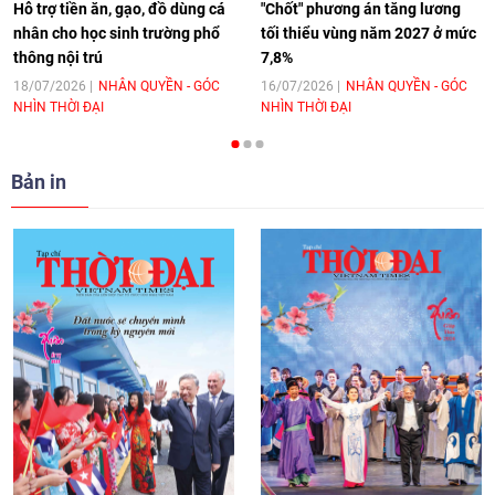
Hỗ trợ tiền ăn, gạo, đồ dùng cá
"Chốt" phương án tăng lương
nhân cho học sinh trường phổ
tối thiểu vùng năm 2027 ở mức
thông nội trú
7,8%
[Video] Trao tặng Kỷ niệm chương "Vì
hòa bình, hữu nghị giữa các dân tộc"
18/07/2026
NHÂN QUYỀN - GÓC
16/07/2026
NHÂN QUYỀN - GÓC
NHÌN THỜI ĐẠI
NHÌN THỜI ĐẠI
cho Đại sứ Hungary tại Việt Nam
17:25
|
13/06/2026
Bản in
[Video] Nhân dân Việt Nam luôn trân
trọng tình cảm của nước Nga
08:02
|
13/06/2026
Video: Cơ hội giao lưu quốc tế cho học
sinh Việt Nam tại trại hè Artek
14:41
|
12/06/2026