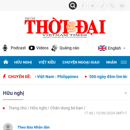
Podcast
Videos
Quảng cáo
English
HỮU NGHỊ
VIỆT KIỀU
CHUYỆN NGOẠI GIAO
NHÂN QUYỀN 
oại giao Việt Nam - Philippines
CHUYÊN ĐỀ:
500 ngày đêm tìm kiếm, quy tập và 
Hữu nghị
Trang chủ
Hữu nghị
Chân dung bè bạn
17:46 | 15/06/2024 GMT+7
Theo Báo Nhân dân