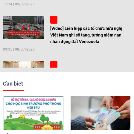
11:24
|
09/07/2026
[Video] Liên hiệp các tổ chức hữu nghị
Việt Nam ghi sổ tang, tưởng niệm nạn
nhân động đất Venezuela
09:35
|
08/07/2026
[Video] Trẻ em Đông Á cùng kiến tạo
giải pháp cho những thách thức chung
Cần biết
17:44
|
27/06/2026
[Video] Âm nhạc flamenco gắn kết văn
hoá Việt Nam - Tây Ban Nha
11:10
|
17/06/2026