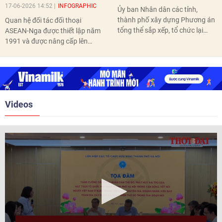
17-06-2026 14:52
INFOGRAPHIC
Ủy ban Nhân dân các tỉnh,
thành phố xây dựng Phương án
Quan hệ đối tác đối thoại
tổng thể sắp xếp, tổ chức lại
ASEAN-Nga được thiết lập năm
thôn, tổ dân phố hoàn thành
1991 và được nâng cấp lên
trước ngày 10/6/2026.
quan hệ Đối tác chiến lược năm
2018. Hai bên đã tổ chức 5 Hội
nghị Cấp cao vào các năm 2005,
2010, 2016, 2018, 2021.
Videos