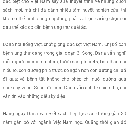
đặc biệt cho Việt Nam say sưa thuyết trình về những cuốn
sách mới, mà chị đã dành nhiều tâm huyết nghiên cứu, thì
khó có thể hình dung chị đang phải vật lộn chống chọi nỗi
đau thể xác do căn bệnh ung thư quái ác.
Daria nói tiếng Việt, chất giọng đặc sệt Việt Nam. Chị kể, căn
bệnh ung thư đang trong giai đoạn 3. Song, Daria vẫn nghĩ,
mỗi người có một số phận, bước sang tuổi 45, bản thân chị
hiểu rõ, con đường phía trước sẽ ngắn hơn con đường chị đã
đi qua; và bệnh tật không cho phép chị nuôi dưỡng quá
nhiều hy vọng. Song, đôi mắt Daria vẫn ánh lên niềm tin, chị
vẫn tin vào những điều kỳ diệu.
Hằng ngày Daria vẫn viết sách, tiếp tục con đường gần 30
năm gắn bó với ngành Việt Nam học. Quãng thời gian đó