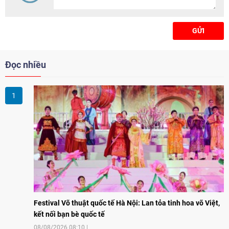
GỬI
Đọc nhiều
Festival Võ thuật quốc tế Hà Nội: Lan tỏa tinh hoa võ Việt,
kết nối bạn bè quốc tế
08/08/2026 08:10