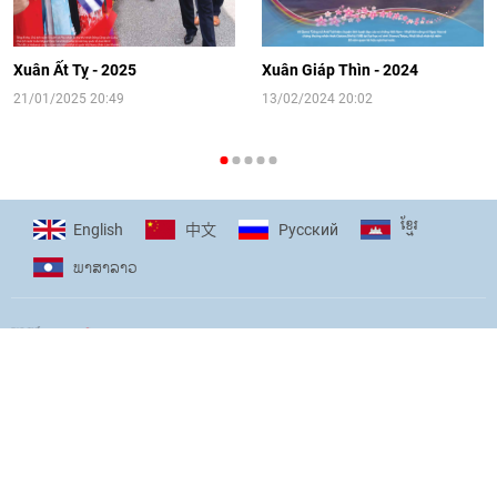
[Video] Đối ngoại nhân dân Thủ đô
hướng tới kết nối hiệu quả nguồn lực
người Việt Nam ở nước ngoài
Xuân Ất Tỵ - 2025
Xuân Giáp Thìn - 2024
16:58
|
10/06/2026
21/01/2025 20:49
13/02/2024 20:02
[Video] Plan International đồng hành
cùng thanh thiếu nhi tiên phong ứng
ខ្មែរ
English
Pусский
中文
phó với biến đổi khí hậu
ພາ​ສາ​ລາວ
17:07
|
09/06/2026
[Video] Lào dành ưu tiên hàng đầu cho
quan hệ với Việt Nam
11:01
|
09/06/2026
DIỄN ĐÀN CỦA LIÊN HIỆP CÁC TỔ CHỨC HỮU NGHỊ VIỆT NAM
Tòa soạn: Số 61 Bà Triệu, phường Cửa Nam, Thành phố Hà Nội