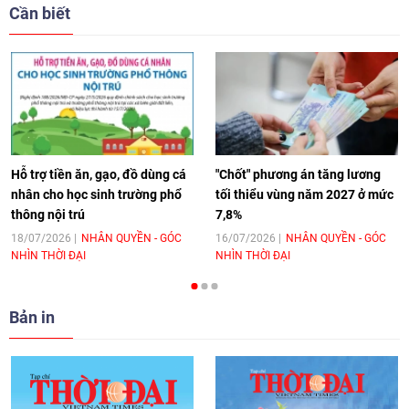
giải pháp cho những thách thức chung
Cần biết
17:44
|
27/06/2026
[Video] Âm nhạc flamenco gắn kết văn
hoá Việt Nam - Tây Ban Nha
11:10
|
17/06/2026
Hỗ trợ tiền ăn, gạo, đồ dùng cá
"Chốt" phương án tăng lương
nhân cho học sinh trường phổ
tối thiểu vùng năm 2027 ở mức
thông nội trú
7,8%
[Video] Trao tặng Kỷ niệm chương "Vì
hòa bình, hữu nghị giữa các dân tộc"
18/07/2026
NHÂN QUYỀN - GÓC
16/07/2026
NHÂN QUYỀN - GÓC
NHÌN THỜI ĐẠI
NHÌN THỜI ĐẠI
cho Đại sứ Hungary tại Việt Nam
17:25
|
13/06/2026
Bản in
[Video] Nhân dân Việt Nam luôn trân
trọng tình cảm của nước Nga
08:02
|
13/06/2026