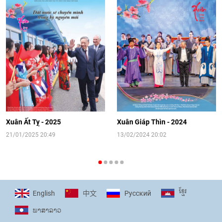
Video: Cơ hội giao lưu quốc tế cho học
sinh Việt Nam tại trại hè Artek
14:41
|
12/06/2026
[Video] Đối ngoại nhân dân Thủ đô
hướng tới kết nối hiệu quả nguồn lực
người Việt Nam ở nước ngoài
Xuân Ất Tỵ - 2025
Xuân Giáp Thìn - 2024
16:58
|
10/06/2026
21/01/2025 20:49
13/02/2024 20:02
[Video] Plan International đồng hành
cùng thanh thiếu nhi tiên phong ứng
ខ្មែរ
English
Pусский
中文
phó với biến đổi khí hậu
ພາ​ສາ​ລາວ
17:07
|
09/06/2026