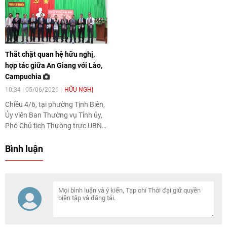
2027 và tình hình triển khai thực
hiện Nghị quyết số 71-NQ/TW,
ngày 22/8/2025 của Bộ Chính
trị về đột phá phát triển giáo dục
và đào tạo.
Thắt chặt quan hệ hữu nghị,
hợp tác giữa An Giang với Lào,
Campuchia
10:34 | 05/06/2026
HỮU NGHỊ
Chiều 4/6, tại phường Tịnh Biên,
Ủy viên Ban Thường vụ Tỉnh ủy,
Phó Chủ tịch Thường trực UBND
tỉnh An Giang Nguyễn Thanh
Phong đã tiếp, chào xã giao
Bình luận
đoàn đại biểu tỉnh Champasak
(CHDCND Lào); các tỉnh Takeo,
Kandal, Kampot (Vương quốc
Campuchia) cùng Hội Khmer -
Việt Nam tại Campuchia. Hoạt
động diễn ra trong khuôn khổ
Hội chợ Thương mại quốc tế