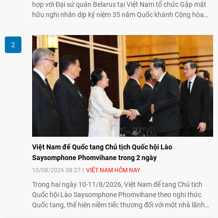
hợp với Đại sứ quán Belarus tại Việt Nam tổ chức Gặp mặt
hữu nghị nhân dịp kỷ niệm 35 năm Quốc khánh Cộng hòa
Belarus. Đại diện hai bên nhấn mạnh vai trò của đối ngoại
nhân dân trong củng cố tình hữu nghị, mở rộng hợp tác thiết
thực và làm sâu sắc quan hệ Đối tác chiến lược Việt Nam -
Belarus.
Việt Nam để Quốc tang Chủ tịch Quốc hội Lào
Saysomphone Phomvihane trong 2 ngày
10/08/2026 08:27
VIỆT NAM HÔM NAY
Trong hai ngày 10-11/8/2026, Việt Nam để tang Chủ tịch
Quốc hội Lào Saysomphone Phomvihane theo nghi thức
Quốc tang, thể hiện niềm tiếc thương đối với một nhà lãnh
đạo có nhiều đóng góp cho đất nước Lào và quan hệ hữu