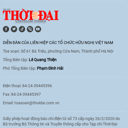
[Video] Lào dành ưu tiên hàng đầu cho
quan hệ với Việt Nam
11:01
|
09/06/2026
DIỄN ĐÀN CỦA LIÊN HIỆP CÁC TỔ CHỨC HỮU NGHỊ VIỆT NAM
Tòa soạn: Số 61 Bà Triệu, phường Cửa Nam, Thành phố Hà Nội
[Video] Doanh nghiệp Hoa Kỳ hỗ trợ
Việt Nam xác định danh tính người mất
Tổng Biên tập:
Lê Quang Thiện
tích trong chiến tranh
Phó Tổng Biên tập:
Phạm Đình Hải
20:38
|
02/06/2026
Điện thoại: 84-24-39445396
Fax: 84-24-39445397
Email:
toasoan@thoidai.com.vn
Giấy phép hoạt động báo chí điện tử số 73 cấp ngày 26/2/2020 do
Bộ trưởng Bộ Thông tin và Truyền thông cấp cho Tạp chí Thời Đại