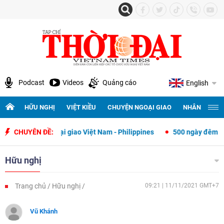
Podcast
Videos
Quảng cáo
English
HỮU NGHỊ
VIỆT KIỀU
CHUYỆN NGOẠI GIAO
NHÂN QUYỀN 
 hệ ngoại giao Việt Nam - Philippines
CHUYÊN ĐỀ:
500 ngày đêm tìm kiếm, quy 
Hữu nghị
Trang chủ
Hữu nghị
09:21 | 11/11/2021 GMT+7
Vũ Khánh