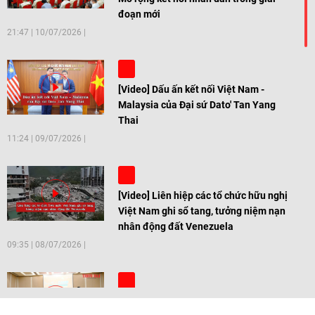
đoạn mới
21:47
|
10/07/2026
[Video] Dấu ấn kết nối Việt Nam -
Malaysia của Đại sứ Dato' Tan Yang
Thai
11:24
|
09/07/2026
[Video] Liên hiệp các tổ chức hữu nghị
Việt Nam ghi sổ tang, tưởng niệm nạn
nhân động đất Venezuela
09:35
|
08/07/2026
[Video] Trẻ em Đông Á cùng kiến tạo