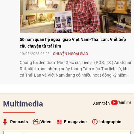
50 năm quan hệ ngoại giao Việt Nam-Thái Lan: Viết tiếp
câu chuyện từ trái tim
10/08/2026 08:23
CHUYỆN NGOẠI GIAO
Chúng tôi đến thăm Phó Giáo sư, Tiến sĩ (PGS. TS.) Anatchai
Rattakul trong những ngày tháng Tám mùa Thu lịch sử, khi
cả Thái Lan và Việt Nam đang có nhiều hoạt động kỷ niệm
50 năm thiết lập quan hệ ngoại giao, để nghe ông kể lại câu
chuyện cách đây nửa thế kỷ, khi cha ông, Bộ trưởng Ngoại
giao Bhichai Rattakul, được giao nhiệm vụ cải thiện quan hệ
của Thái Lan với các nước láng giềng, trong đó có Việt Nam.
Multimedia
Xem trên
Với một trái tim chân thành và thiện chí, ông Bhichai
Rattakul đã góp phần đưa quan hệ Thái Lan - Việt Nam
sang một trang mới.
Podcasts
Video
E-magazine
Infographic