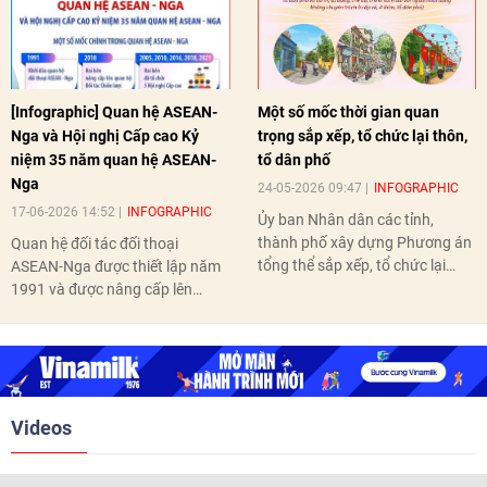
[Infographic] Quan hệ ASEAN-
Một số mốc thời gian quan
Nga và Hội nghị Cấp cao Kỷ
trọng sắp xếp, tổ chức lại thôn,
niệm 35 năm quan hệ ASEAN-
tổ dân phố
Nga
24-05-2026 09:47
INFOGRAPHIC
17-06-2026 14:52
INFOGRAPHIC
Ủy ban Nhân dân các tỉnh,
thành phố xây dựng Phương án
Quan hệ đối tác đối thoại
tổng thể sắp xếp, tổ chức lại
ASEAN-Nga được thiết lập năm
thôn, tổ dân phố hoàn thành
1991 và được nâng cấp lên
trước ngày 10/6/2026.
quan hệ Đối tác chiến lược năm
2018. Hai bên đã tổ chức 5 Hội
nghị Cấp cao vào các năm 2005,
2010, 2016, 2018, 2021.
Videos