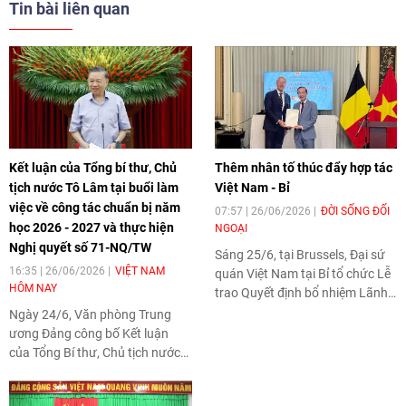
Tin bài liên quan
Kết luận của Tổng bí thư, Chủ
Thêm nhân tố thúc đẩy hợp tác
tịch nước Tô Lâm tại buổi làm
Việt Nam - Bỉ
việc về công tác chuẩn bị năm
07:57 | 26/06/2026
ĐỜI SỐNG ĐỐI
học 2026 - 2027 và thực hiện
NGOẠI
Nghị quyết số 71-NQ/TW
Sáng 25/6, tại Brussels, Đại sứ
16:35 | 26/06/2026
VIỆT NAM
quán Việt Nam tại Bỉ tổ chức Lễ
HÔM NAY
trao Quyết định bổ nhiệm Lãnh
sự danh dự Việt Nam tại
Ngày 24/6, Văn phòng Trung
Antwerp cho ông Philip Yvonne
ương Đảng công bố Kết luận
J. Van Gestel, doanh nhân hoạt
của Tổng Bí thư, Chủ tịch nước
động trong lĩnh vực kinh doanh
Tô Lâm tại buổi làm việc về công
và hàng hải tại Bỉ.
tác chuẩn bị năm học 2026 -