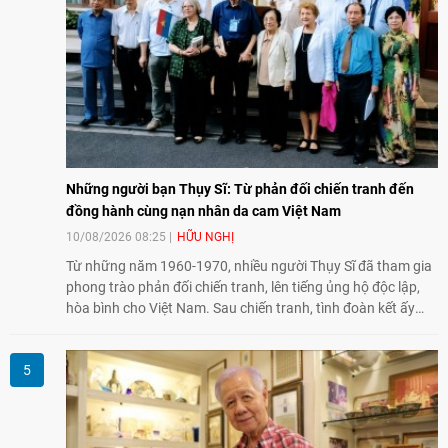
Những người bạn Thụy Sĩ: Từ phản đối chiến tranh đến
đồng hành cùng nạn nhân da cam Việt Nam
10/08/2026 08:25
HỮU NGHỊ
Từ những năm 1960-1970, nhiều người Thụy Sĩ đã tham gia
phong trào phản đối chiến tranh, lên tiếng ủng hộ độc lập,
hòa bình cho Việt Nam. Sau chiến tranh, tình đoàn kết ấy
tiếp tục bằng các hoạt động nhân đạo, hỗ trợ cộng đồng và
đồng hành với những người còn chịu hậu quả chiến tranh,
trong đó có các nạn nhân chất độc da cam/dioxin.