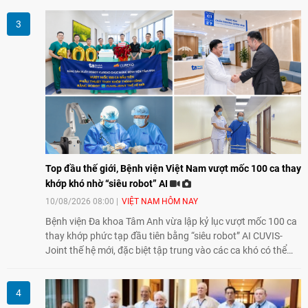
nghị vĩ đại, đoàn kết đặc biệt Việt Nam - Lào.
Top đầu thế giới, Bệnh viện Việt Nam vượt mốc 100 ca thay
khớp khó nhờ “siêu robot” AI
10/08/2026 08:00
VIỆT NAM HÔM NAY
Bệnh viện Đa khoa Tâm Anh vừa lập kỷ lục vượt mốc 100 ca
thay khớp phức tạp đầu tiên bằng “siêu robot” AI CUVIS-
Joint thế hệ mới, đặc biệt tập trung vào các ca khó có thể
điều trị tốt bằng kỹ thuật truyền thống hay robot thế hệ cũ,
mở ra cơ hội mới cho nhiều người bệnh đang đối mặt nguy
cơ “tàn phế”.