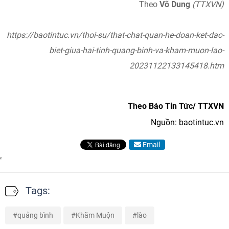
Theo
Võ Dung
(TTXVN)
https://baotintuc.vn/thoi-su/that-chat-quan-he-doan-ket-dac-
biet-giua-hai-tinh-quang-binh-va-kham-muon-lao-
20231122133145418.htm
Theo Báo Tin Tức/ TTXVN
Nguồn: baotintuc.vn
Email
Tags:
quảng bình
Khăm Muộn
lào