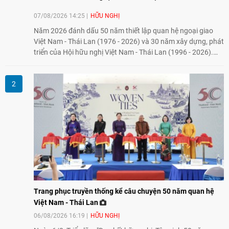
07/08/2026 14:25
HỮU NGHỊ
Năm 2026 đánh dấu 50 năm thiết lập quan hệ ngoại giao
Việt Nam - Thái Lan (1976 - 2026) và 30 năm xây dựng, phát
triển của Hội hữu nghị Việt Nam - Thái Lan (1996 - 2026).
Trong dòng chảy quan hệ hai nước, Hội đã kiên trì vun đắp
tình hữu nghị, đồng thời từng bước mở rộng hoạt động từ
giao lưu truyền thống sang kết nối địa phương, doanh
nghiệp, giáo dục, văn hóa và thế hệ trẻ, góp phần tăng
cường sự hiểu biết và hợp tác giữa nhân dân hai nước.
Trang phục truyền thống kể câu chuyện 50 năm quan hệ
Việt Nam - Thái Lan
06/08/2026 16:19
HỮU NGHỊ