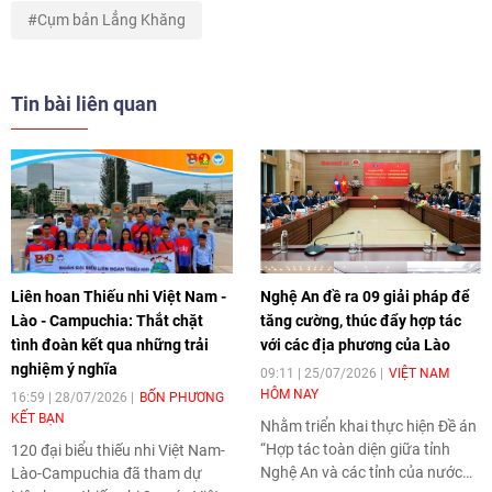
Cụm bản Lẳng Khăng
Tin bài liên quan
Liên hoan Thiếu nhi Việt Nam -
Nghệ An đề ra 09 giải pháp để
Lào - Campuchia: Thắt chặt
tăng cường, thúc đẩy hợp tác
tình đoàn kết qua những trải
với các địa phương của Lào
nghiệm ý nghĩa
09:11 | 25/07/2026
VIỆT NAM
HÔM NAY
16:59 | 28/07/2026
BỐN PHƯƠNG
KẾT BẠN
Nhằm triển khai thực hiện Đề án
“Hợp tác toàn diện giữa tỉnh
120 đại biểu thiếu nhi Việt Nam-
Nghệ An và các tỉnh của nước
Lào-Campuchia đã tham dự