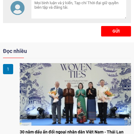
phần tăng cường hợp tác
chuyên môn và vun đắp quan hệ
hữu nghị giữa hai địa phương.
GỬI
Đọc nhiều
30 năm dấu ấn đối ngoại nhân dân Việt Nam - Thái Lan