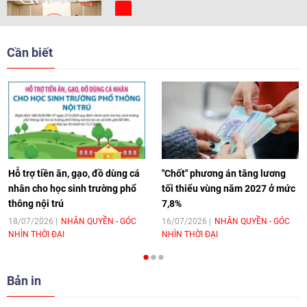
[Video] Trẻ em Đông Á cùng kiến tạo
giải pháp cho những thách thức chung
Cần biết
17:44
|
27/06/2026
[Video] Âm nhạc flamenco gắn kết văn
hoá Việt Nam - Tây Ban Nha
11:10
|
17/06/2026
Hỗ trợ tiền ăn, gạo, đồ dùng cá
"Chốt" phương án tăng lương
nhân cho học sinh trường phổ
tối thiểu vùng năm 2027 ở mức
thông nội trú
7,8%
[Video] Trao tặng Kỷ niệm chương "Vì
hòa bình, hữu nghị giữa các dân tộc"
18/07/2026
NHÂN QUYỀN - GÓC
16/07/2026
NHÂN QUYỀN - GÓC
NHÌN THỜI ĐẠI
NHÌN THỜI ĐẠI
cho Đại sứ Hungary tại Việt Nam
17:25
|
13/06/2026
Bản in