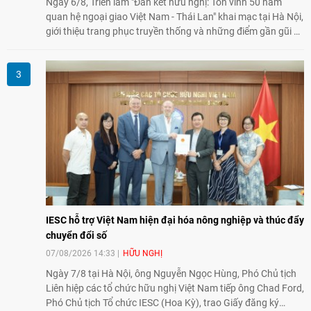
Ngày 6/8, Triển lãm "Đan kết hữu nghị: Tôn vinh 50 năm
quan hệ ngoại giao Việt Nam - Thái Lan" khai mạc tại Hà Nội,
giới thiệu trang phục truyền thống và những điểm gần gũi về
văn hóa giữa hai nước. Sự kiện cũng nhấn mạnh vai trò của
giao lưu nhân dân trong chặng đường nửa thế kỷ quan hệ
song phương.
IESC hỗ trợ Việt Nam hiện đại hóa nông nghiệp và thúc đẩy
chuyển đổi số
07/08/2026 14:33
HỮU NGHỊ
Ngày 7/8 tại Hà Nội, ông Nguyễn Ngọc Hùng, Phó Chủ tịch
Liên hiệp các tổ chức hữu nghị Việt Nam tiếp ông Chad Ford,
Phó Chủ tịch Tổ chức IESC (Hoa Kỳ), trao Giấy đăng ký