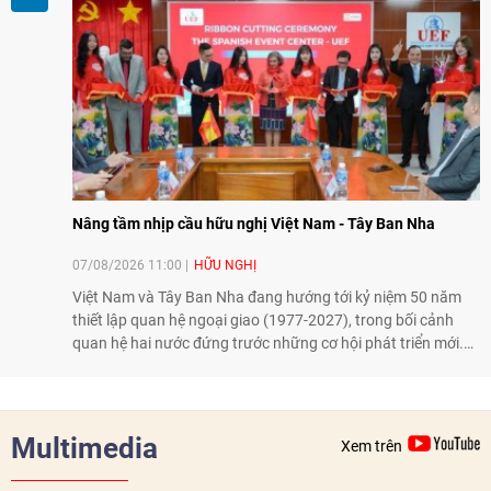
Nâng tầm nhịp cầu hữu nghị Việt Nam - Tây Ban Nha
07/08/2026 11:00
HỮU NGHỊ
Việt Nam và Tây Ban Nha đang hướng tới kỷ niệm 50 năm
thiết lập quan hệ ngoại giao (1977-2027), trong bối cảnh
quan hệ hai nước đứng trước những cơ hội phát triển mới.
Cùng với đối ngoại Đảng và ngoại giao Nhà nước, đối ngoại
nhân dân có vai trò quan trọng trong việc củng cố nền tảng
xã hội, tăng cường hiểu biết, tin cậy và gắn bó giữa nhân
dân hai nước.
Multimedia
Xem trên