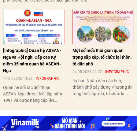
[Infographic] Quan hệ ASEAN-
Một số mốc thời gian quan
Nga và Hội nghị Cấp cao Kỷ
trọng sắp xếp, tổ chức lại thôn,
niệm 35 năm quan hệ ASEAN-
tổ dân phố
Nga
24-05-2026 09:47
INFOGRAPHIC
17-06-2026 14:52
INFOGRAPHIC
Ủy ban Nhân dân các tỉnh,
thành phố xây dựng Phương án
Quan hệ đối tác đối thoại
tổng thể sắp xếp, tổ chức lại
ASEAN-Nga được thiết lập năm
thôn, tổ dân phố hoàn thành
1991 và được nâng cấp lên
trước ngày 10/6/2026.
quan hệ Đối tác chiến lược năm
2018. Hai bên đã tổ chức 5 Hội
nghị Cấp cao vào các năm 2005,
2010, 2016, 2018, 2021.