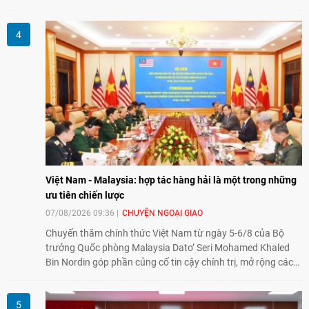
thành lập Văn phòng Đại diện của IESC tại Việt Nam và trao
đổi về định hướng triển khai Dự án "Mở rộng Thương mại
Nông nghiệp và An toàn thực phẩm Hoa Kỳ - Việt Nam",
hướng tới thúc đẩy chuyển đổi số, hiện đại hóa nông nghiệp
và mở rộng hợp tác phát triển giữa hai nước.
Việt Nam - Malaysia: hợp tác hàng hải là một trong những
ưu tiên chiến lược
07/08/2026 09:36
CHUYỆN NGOẠI GIAO
Chuyến thăm chính thức Việt Nam từ ngày 5-6/8 của Bộ
trưởng Quốc phòng Malaysia Dato’ Seri Mohamed Khaled
Bin Nordin góp phần củng cố tin cậy chính trị, mở rộng các
lĩnh vực hợp tác và thúc đẩy quan hệ quốc phòng Việt Nam -
Malaysia theo hướng ngày càng thực chất.