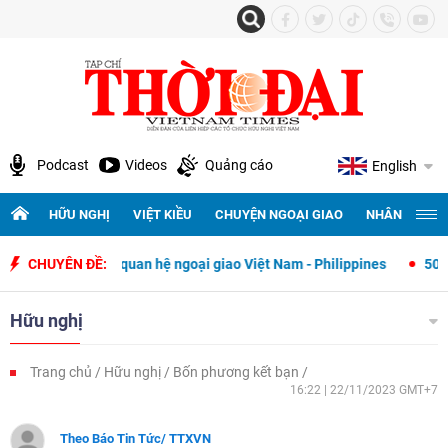
Podcast
Videos
Quảng cáo
English
HỮU NGHỊ
VIỆT KIỀU
CHUYỆN NGOẠI GIAO
NHÂN QUYỀN 
ết lập quan hệ ngoại giao Việt Nam - Philippines
CHUYÊN ĐỀ:
500 ngày đêm tìm
Hữu nghị
Trang chủ
Hữu nghị
Bốn phương kết bạn
16:22 | 22/11/2023 GMT+7
Theo Báo Tin Tức/ TTXVN