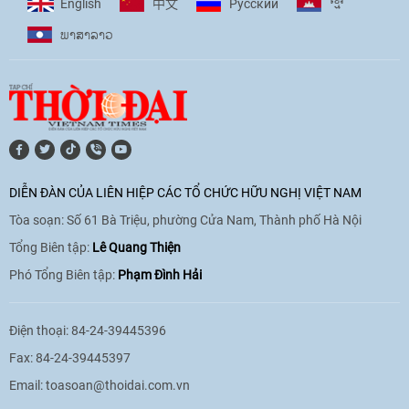
ខ្មែរ
English
Pусский
中文
phó với biến đổi khí hậu
ພາ​ສາ​ລາວ
17:07
|
09/06/2026
[Video] Lào dành ưu tiên hàng đầu cho
quan hệ với Việt Nam
11:01
|
09/06/2026
DIỄN ĐÀN CỦA LIÊN HIỆP CÁC TỔ CHỨC HỮU NGHỊ VIỆT NAM
Tòa soạn: Số 61 Bà Triệu, phường Cửa Nam, Thành phố Hà Nội
[Video] Doanh nghiệp Hoa Kỳ hỗ trợ
Việt Nam xác định danh tính người mất
Tổng Biên tập:
Lê Quang Thiện
tích trong chiến tranh
Phó Tổng Biên tập:
Phạm Đình Hải
20:38
|
02/06/2026
Điện thoại: 84-24-39445396
Fax: 84-24-39445397
Email:
toasoan@thoidai.com.vn