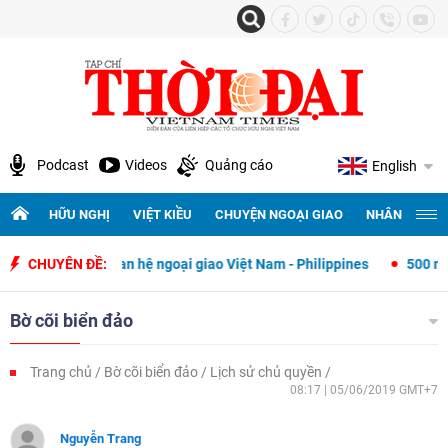
Podcast
Videos
Quảng cáo
English
HỮU NGHỊ
VIỆT KIỀU
CHUYỆN NGOẠI GIAO
NHÂN QUYỀN 
 quan hệ ngoại giao Việt Nam - Philippines
CHUYÊN ĐỀ:
500 ngày đêm tìm kiếm,
Bờ cõi biển đảo
Trang chủ
Bờ cõi biển đảo
Lịch sử chủ quyền
08:17 | 05/06/2019 GMT+7
Nguyễn Trang