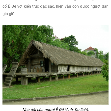
cổ Ê Đê với kiến trúc đặc sắc, hiện vẫn còn được người dân
gìn giữ.
Nhà dài của người Ê Đê (Ảnh: Du lịch).