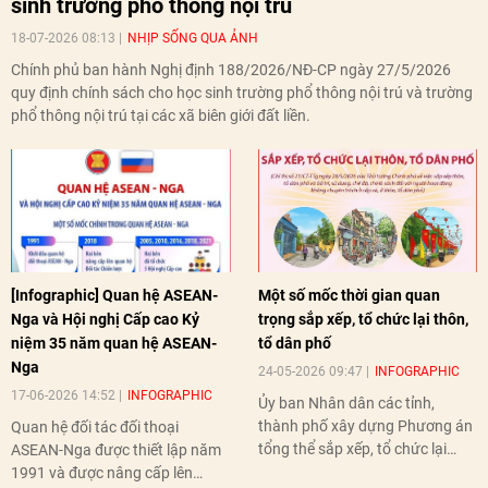
sinh trường phổ thông nội trú
18-07-2026 08:13
NHỊP SỐNG QUA ẢNH
Chính phủ ban hành Nghị định 188/2026/NĐ-CP ngày 27/5/2026
quy định chính sách cho học sinh trường phổ thông nội trú và trường
phổ thông nội trú tại các xã biên giới đất liền.
[Infographic] Quan hệ ASEAN-
Một số mốc thời gian quan
Nga và Hội nghị Cấp cao Kỷ
trọng sắp xếp, tổ chức lại thôn,
niệm 35 năm quan hệ ASEAN-
tổ dân phố
Nga
24-05-2026 09:47
INFOGRAPHIC
17-06-2026 14:52
INFOGRAPHIC
Ủy ban Nhân dân các tỉnh,
thành phố xây dựng Phương án
Quan hệ đối tác đối thoại
tổng thể sắp xếp, tổ chức lại
ASEAN-Nga được thiết lập năm
thôn, tổ dân phố hoàn thành
1991 và được nâng cấp lên