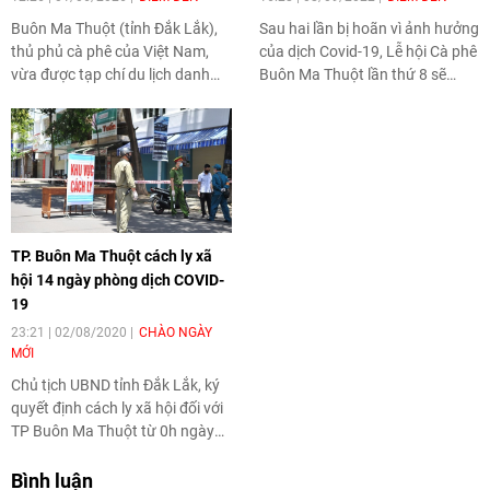
Buôn Ma Thuột (tỉnh Đắk Lắk),
Sau hai lần bị hoãn vì ảnh hưởng
thủ phủ cà phê của Việt Nam,
của dịch Covid-19, Lễ hội Cà phê
vừa được tạp chí du lịch danh
Buôn Ma Thuột lần thứ 8 sẽ
tiếng National Geographic vinh
được tổ chức tại thành phố
danh trong danh sách "Best of
Buôn Ma Thuột và một số địa
the World 2026", hạng mục
phương trong tỉnh Đắk Lắk từ
những điểm đến ẩm thực đáng
ngày 10/3 - 14/3/2023 với chủ
trải nghiệm nhất thế giới. Sự ghi
đề “Đắk Lắk - Điểm đến của cà
nhận này mở ra cơ hội để Đắk
phê thế giới”.
Lắk quảng bá văn hóa cà phê,
TP. Buôn Ma Thuột cách ly xã
ẩm thực bản địa và nâng tầm
hội 14 ngày phòng dịch COVID-
thương hiệu du lịch trên trường
19
quốc tế.
23:21 | 02/08/2020
CHÀO NGÀY
MỚI
Chủ tịch UBND tỉnh Đắk Lắk, ký
quyết định cách ly xã hội đối với
TP Buôn Ma Thuột từ 0h ngày
3/8/2020 để
phòng dịch Covid-
19
.
Bình luận