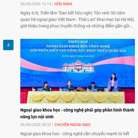
06/08/2026 16:19
HỮU NGHỊ
Ngày 6/8, Triển lãm "Đan kết hữu nghị: Tôn vinh 50 năm
quan hệ ngoại giao Việt Nam - Thái Lan" khai mạc tại Hà Nội,
giới thiệu trang phục truyền thống và những điểm gần gũi về
văn hóa giữa hai nước. Sự kiện cũng nhấn mạnh vai trò của
giao lưu nhân dân trong chặng đường nửa thế kỷ quan hệ
song phương.
Ngoại giao khoa học - công nghệ phải góp phần hình thành
năng lực nội sinh
06/08/2026 08:35
CHUYỆN NGOẠI GIAO
Ngoại giao khoa học - công nghệ cần chuyển mạnh từ kết