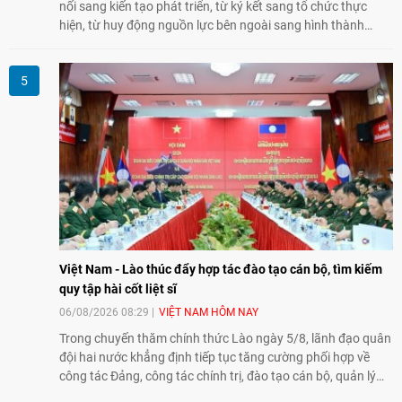
nối sang kiến tạo phát triển, từ ký kết sang tổ chức thực
hiện, từ huy động nguồn lực bên ngoài sang hình thành
năng lực nội sinh, qua đó góp phần đưa khoa học, công
nghệ, đổi mới sáng tạo và chuyển đổi số trở thành động lực
phát triển đất nước.
Việt Nam - Lào thúc đẩy hợp tác đào tạo cán bộ, tìm kiếm
quy tập hài cốt liệt sĩ
06/08/2026 08:29
VIỆT NAM HÔM NAY
Trong chuyến thăm chính thức Lào ngày 5/8, lãnh đạo quân
đội hai nước khẳng định tiếp tục tăng cường phối hợp về
công tác Đảng, công tác chính trị, đào tạo cán bộ, quản lý
biên giới và tìm kiếm, quy tập hài cốt liệt sĩ, góp phần làm