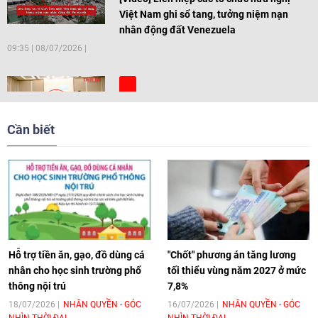
Việt Nam ghi sổ tang, tưởng niệm nạn
nhân động đất Venezuela
09:35
|
08/07/2026
[Video] Trẻ em Đông Á cùng kiến tạo
giải pháp cho những thách thức chung
Cần biết
17:44
|
27/06/2026
[Video] Âm nhạc flamenco gắn kết văn
hoá Việt Nam - Tây Ban Nha
11:10
|
17/06/2026
Hỗ trợ tiền ăn, gạo, đồ dùng cá
"Chốt" phương án tăng lương
nhân cho học sinh trường phổ
tối thiểu vùng năm 2027 ở mức
thông nội trú
7,8%
[Video] Trao tặng Kỷ niệm chương "Vì
hòa bình, hữu nghị giữa các dân tộc"
18/07/2026
NHÂN QUYỀN - GÓC
16/07/2026
NHÂN QUYỀN - GÓC
NHÌN THỜI ĐẠI
NHÌN THỜI ĐẠI