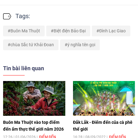
Tags:
Buôn Ma Thuột
Biệt điện Bảo Đại
Đình Lạc Giao
chùa Sắc tứ Khải Đoan
ý nghĩa tên gọi
Tin bài liên quan
Buôn Ma Thuột vào top điểm
Đắk Lắk - Điểm đến của cà phê
đến ẩm thực thế giới năm 2026
thế giới
12:26 | 01/06/2026
ĐIỂM ĐẾN
16:28 | 08/09/2022
ĐIỂM ĐẾN