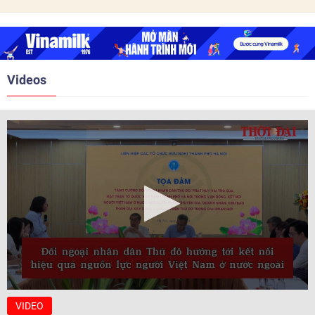
trước ngày 10/6/2026.
quan hệ Đối tác chiến lược năm
2018. Hai bên đã tổ chức 5 Hội
nghị Cấp cao vào các năm 2005,
2010, 2016, 2018, 2021.
Videos
VIDEO