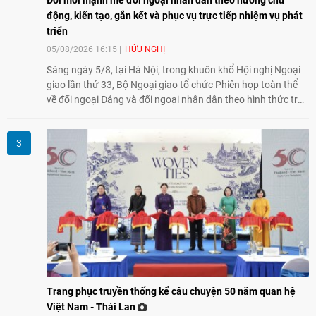
Đổi mới mạnh mẽ đối ngoại nhân dân theo hướng chủ
động, kiến tạo, gắn kết và phục vụ trực tiếp nhiệm vụ phát
triển
05/08/2026 16:15
HỮU NGHỊ
Sáng ngày 5/8, tại Hà Nội, trong khuôn khổ Hội nghị Ngoại
giao lần thứ 33, Bộ Ngoại giao tổ chức Phiên họp toàn thể
về đối ngoại Đảng và đối ngoại nhân dân theo hình thức trực
tiếp kết hợp trực tuyến với 34 tỉnh, thành phố trên cả nước
và các Cơ quan đại diện Việt Nam ở nước ngoài.
Trang phục truyền thống kể câu chuyện 50 năm quan hệ
Việt Nam - Thái Lan