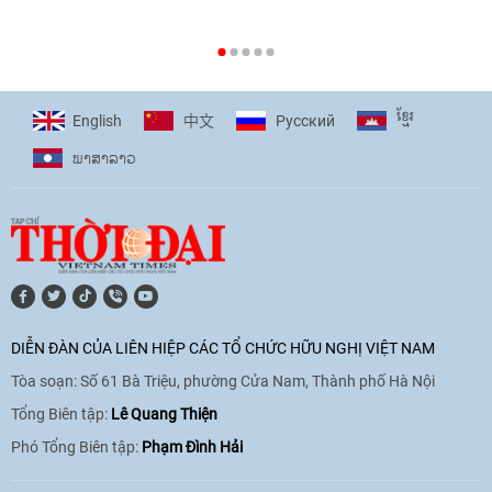
[Video] Plan International đồng hành
cùng thanh thiếu nhi tiên phong ứng
ខ្មែរ
English
Pусский
中文
phó với biến đổi khí hậu
ພາ​ສາ​ລາວ
17:07
|
09/06/2026
[Video] Lào dành ưu tiên hàng đầu cho
quan hệ với Việt Nam
11:01
|
09/06/2026
DIỄN ĐÀN CỦA LIÊN HIỆP CÁC TỔ CHỨC HỮU NGHỊ VIỆT NAM
Tòa soạn: Số 61 Bà Triệu, phường Cửa Nam, Thành phố Hà Nội
[Video] Doanh nghiệp Hoa Kỳ hỗ trợ
Việt Nam xác định danh tính người mất
Tổng Biên tập:
Lê Quang Thiện
tích trong chiến tranh
Phó Tổng Biên tập:
Phạm Đình Hải
20:38
|
02/06/2026