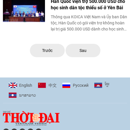
Hàn Quốc viện trợ 500.000 USD cho
học sinh dân tộc thiểu số ở Yên Bái
Thông qua KOICA Việt Nam và Ủy ban Dân
tộc, Hàn Quốc có gói viện trợ không hoàn
lại trị giá 500.000 USD dành cho học sinh
dân tộc thiểu số tại các trường dân ...
Trước
Sau
ខ្មែរ
English
Pусский
中文
ພາ​ສາ​ລາວ