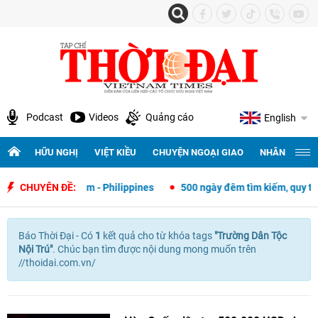
Podcast
Videos
Quảng cáo
English
HỮU NGHỊ
VIỆT KIỀU
CHUYỆN NGOẠI GIAO
NHÂN QUYỀN 
ngoại giao Việt Nam - Philippines
CHUYÊN ĐỀ:
500 ngày đêm tìm kiếm, quy tập v
Báo Thời Đại - Có
1
kết quả cho
từ khóa tags
"
Trường Dân Tộc
Nội Trú"
. Chúc bạn tìm được nội dung mong muốn trên
//thoidai.com.vn/