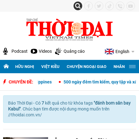
Podcast
Videos
Quảng cáo
English
HỮU NGHỊ
VIỆT KIỀU
CHUYỆN NGOẠI GIAO
NHÂN QUYỀN 
o Việt Nam - Philippines
CHUYÊN ĐỀ:
500 ngày đêm tìm kiếm, quy tập và xác địn
Báo Thời Đại - Có
7
kết quả cho
từ khóa tags
"
đánh bom sân bay
Kabul"
. Chúc bạn tìm được nội dung mong muốn trên
//thoidai.com.vn/