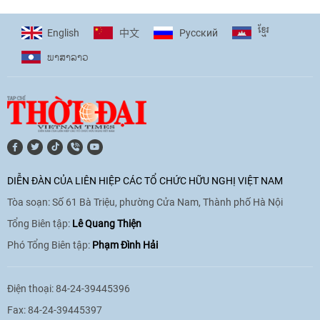
ខ្មែរ
English
Pусский
中文
ພາ​ສາ​ລາວ
DIỄN ĐÀN CỦA LIÊN HIỆP CÁC TỔ CHỨC HỮU NGHỊ VIỆT NAM
Tòa soạn: Số 61 Bà Triệu, phường Cửa Nam, Thành phố Hà Nội
Tổng Biên tập:
Lê Quang Thiện
Phó Tổng Biên tập:
Phạm Đình Hải
Điện thoại: 84-24-39445396
Fax: 84-24-39445397