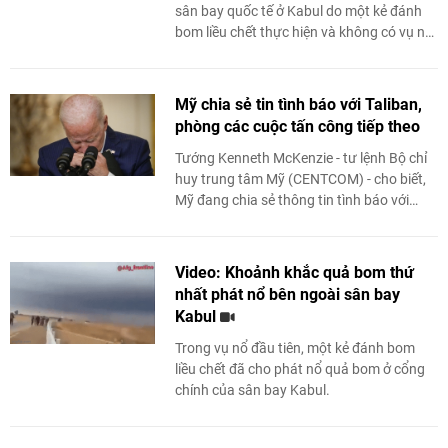
sân bay quốc tế ở Kabul do một kẻ đánh
bom liều chết thực hiện và không có vụ nổ
thứ hai xảy ra tại ...
Mỹ chia sẻ tin tình báo với Taliban,
phòng các cuộc tấn công tiếp theo
Tướng Kenneth McKenzie - tư lệnh Bộ chỉ
huy trung tâm Mỹ (CENTCOM) - cho biết,
Mỹ đang chia sẻ thông tin tình báo với
Taliban để đề phòng nguy cơ tiếp diễn các
cuộc ...
Video: Khoảnh khắc quả bom thứ
nhất phát nổ bên ngoài sân bay
Kabul
Trong vụ nổ đầu tiên, một kẻ đánh bom
liều chết đã cho phát nổ quả bom ở cổng
chính của sân bay Kabul.