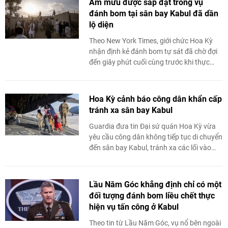
Âm mưu được sắp đặt trong vụ
đánh bom tại sân bay Kabul đã dần
lộ diện
Theo New York Times, giới chức Hoa Kỳ
nhận định kẻ đánh bom tự sát đã chờ đợi
đến giây phút cuối cùng trước khi thực
hiện kích nổ tại khu vực sân bay Kabul.
Hoa Kỳ cảnh báo công dân khẩn cấp
tránh xa sân bay Kabul
Guardia đưa tin Đại sứ quán Hoa Kỳ vừa
yêu cầu công dân không tiếp tục di chuyển
đến sân bay Kabul, tránh xa các lối vào
sân bay do nguy cơ sẽ có thêm ...
Lầu Năm Góc khẳng định chỉ có một
đối tượng đánh bom liều chết thực
hiện vụ tấn công ở Kabul
Theo tin từ Lầu Năm Góc, vụ nổ bên ngoài