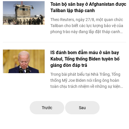
Toàn bộ sân bay ở Afghanistan được
Taliban lập tháp canh
Theo Reuters, ngày 27/8, một quan chức
Taliban cho biết các lực lượng bảo vệ của
phong trào này đang lắp đặt tháp canh
xung quanh toàn bộ các sân bay ở
Afghanistan.
IS đánh bom đẫm máu ở sân bay
Kabul, Tổng thống Biden tuyên bố
giáng đòn đáp trả
Trong bài phát biểu tại Nhà Trắng, Tổng
thống Mỹ Joe Biden nói rằng ông hoàn
toàn chịu trách nhiệm về những sự kiện
xảy ra gần đây ở Afghanistan và tuyên bố
sẽ giáng ...
Trước
Sau