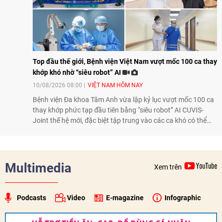
Top đầu thế giới, Bệnh viện Việt Nam vượt mốc 100 ca thay
khớp khó nhờ “siêu robot” AI
10/08/2026 08:00
VIỆT NAM HÔM NAY
Bệnh viện Đa khoa Tâm Anh vừa lập kỷ lục vượt mốc 100 ca
thay khớp phức tạp đầu tiên bằng “siêu robot” AI CUVIS-
Joint thế hệ mới, đặc biệt tập trung vào các ca khó có thể
điều trị tốt bằng kỹ thuật truyền thống hay robot thế hệ cũ,
mở ra cơ hội mới cho nhiều người bệnh đang đối mặt nguy
cơ “tàn phế”.
Multimedia
Xem trên
Podcasts
Video
E-magazine
Infographic