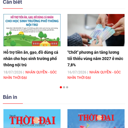
Cần biết
17:44
|
27/06/2026
[Video] Âm nhạc flamenco gắn kết văn
hoá Việt Nam - Tây Ban Nha
11:10
|
17/06/2026
Hỗ trợ tiền ăn, gạo, đồ dùng cá
"Chốt" phương án tăng lương
nhân cho học sinh trường phổ
tối thiểu vùng năm 2027 ở mức
thông nội trú
7,8%
[Video] Trao tặng Kỷ niệm chương "Vì
hòa bình, hữu nghị giữa các dân tộc"
18/07/2026
NHÂN QUYỀN - GÓC
16/07/2026
NHÂN QUYỀN - GÓC
NHÌN THỜI ĐẠI
NHÌN THỜI ĐẠI
cho Đại sứ Hungary tại Việt Nam
17:25
|
13/06/2026
Bản in
[Video] Nhân dân Việt Nam luôn trân
trọng tình cảm của nước Nga
08:02
|
13/06/2026