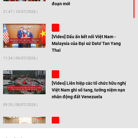
đoạn mới
21:47
|
10/07/2026
[Video] Dấu ấn kết nối Việt Nam -
Malaysia của Đại sứ Dato' Tan Yang
Thai
11:24
|
09/07/2026
[Video] Liên hiệp các tổ chức hữu nghị
Việt Nam ghi sổ tang, tưởng niệm nạn
nhân động đất Venezuela
09:35
|
08/07/2026
[Video] Trẻ em Đông Á cùng kiến tạo
giải pháp cho những thách thức chung