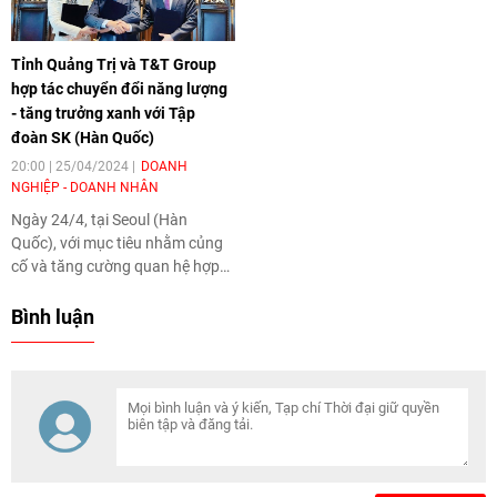
trợ 1.597 trẻ khuyết tật tại 4 địa
phương là Núi Thành, Tiên
Tỉnh Quảng Trị và T&T Group
Phước, Hiệp Đức và Tam Kỳ.
hợp tác chuyển đổi năng lượng
- tăng trưởng xanh với Tập
đoàn SK (Hàn Quốc)
20:00 | 25/04/2024
DOANH
NGHIỆP - DOANH NHÂN
Ngày 24/4, tại Seoul (Hàn
Quốc), với mục tiêu nhằm củng
cố và tăng cường quan hệ hợp
tác về đầu tư, thương mại và
tăng trưởng xanh tại tỉnh Quảng
Bình luận
Trị, UBND tỉnh Quảng Trị, Tập
đoàn T&T Group và SK E&S
(Hàn Quốc) đã ký kết biên bản
ghi nhớ hợp tác về đầu tư,
thương mại, chuyển đổi năng
lượng và tăng trưởng xanh.