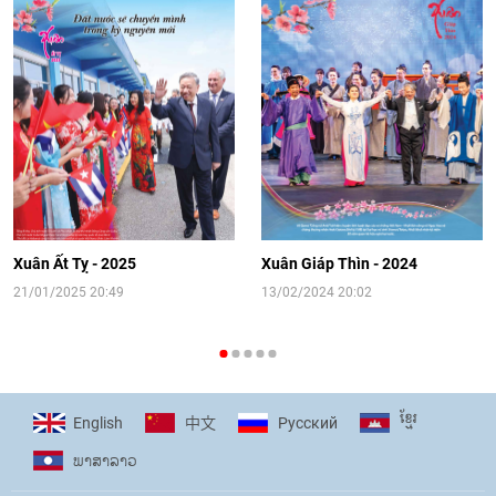
Video: Cơ hội giao lưu quốc tế cho học
sinh Việt Nam tại trại hè Artek
14:41
|
12/06/2026
[Video] Đối ngoại nhân dân Thủ đô
hướng tới kết nối hiệu quả nguồn lực
người Việt Nam ở nước ngoài
Xuân Ất Tỵ - 2025
Xuân Giáp Thìn - 2024
16:58
|
10/06/2026
21/01/2025 20:49
13/02/2024 20:02
[Video] Plan International đồng hành
cùng thanh thiếu nhi tiên phong ứng
ខ្មែរ
English
Pусский
中文
phó với biến đổi khí hậu
ພາ​ສາ​ລາວ
17:07
|
09/06/2026