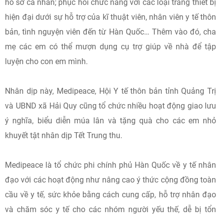
hồ sơ cá nhân; phục hồi chức năng với các loại trang thiết bị
hiện đại dưới sự hỗ trợ của kĩ thuật viên, nhân viên y tế thôn
bản, tình nguyện viên đến từ Hàn Quốc… Thêm vào đó, cha
mẹ các em có thể mượn dụng cụ trợ giúp về nhà để tập
luyện cho con em mình.
Nhân dịp này, Medipeace, Hội Y tế thôn bản tỉnh Quảng Trị
và UBND xã Hải Quy cũng tổ chức nhiều hoạt động giao lưu
ý nghĩa, biểu diễn múa lân và tặng quà cho các em nhỏ
khuyết tật nhân dịp Tết Trung thu.
Medipeace là tổ chức phi chính phủ Hàn Quốc về y tế nhân
đạo với các hoạt động như nâng cao ý thức cộng đồng toàn
cầu về y tế, sức khỏe bằng cách cung cấp, hỗ trợ nhân đạo
và chăm sóc y tế cho các nhóm người yếu thế, dễ bị tổn