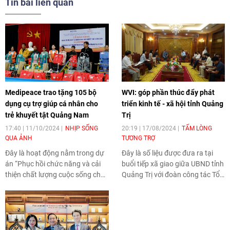
Tin bài liên quan
Medipeace trao tặng 105 bộ
WVI: góp phần thúc đẩy phát
dụng cụ trợ giúp cá nhân cho
triển kinh tế - xã hội tỉnh Quảng
trẻ khuyết tật Quảng Nam
Trị
17:40 | 11/10/2024
NHỊP SỐNG
20:19 | 17/08/2024
TẤM LÒNG
QUA ẢNH
TƯƠNG TRỢ
Đây là hoạt động nằm trong dự
Đây là số liệu được đưa ra tại
án “Phục hồi chức năng và cải
buổi tiếp xã giao giữa UBND tỉnh
thiện chất lượng cuộc sống cho
Quảng Trị với đoàn công tác Tổ
trẻ khuyết tật tỉnh Quảng Nam,
chức World Vision International
giai đoạn 2024-2026” do
(WVI) tại Việt Nam do ông
Medipeace thực hiện qua sự tài
Doseba Tua Sinay - Trưởng Đại
trợ của KOICA. Với tổng kinh phí
diện Tổ chức WVI tại Việt Nam
hơn 1,2 triệu USD, dự án sẽ hỗ
làm trưởng đoàn vào ngày 16/8.