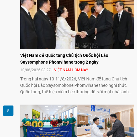
Việt Nam để Quốc tang Chủ tịch Quốc hội Lào
Saysomphone Phomvihane trong 2 ngày
10/08/2026 08:27
VIỆT NAM HÔM NAY
Trong hai ngày 10-11/8/2026, Việt Nam để tang Chủ tịch
Quốc hội Lào Saysomphone Phomvihane theo nghi thức
Quốc tang, thể hiện niềm tiếc thương đối với một nhà lãnh
đạo có nhiều đóng góp cho đất nước Lào và quan hệ hữu
nghị vĩ đại, đoàn kết đặc biệt Việt Nam - Lào.