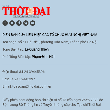
[Video] Lào dành ưu tiên hàng đầu cho
quan hệ với Việt Nam
11:01
|
09/06/2026
DIỄN ĐÀN CỦA LIÊN HIỆP CÁC TỔ CHỨC HỮU NGHỊ VIỆT NAM
Tòa soạn: Số 61 Bà Triệu, phường Cửa Nam, Thành phố Hà Nội
[Video] Doanh nghiệp Hoa Kỳ hỗ trợ
Việt Nam xác định danh tính người mất
Tổng Biên tập:
Lê Quang Thiện
tích trong chiến tranh
Phó Tổng Biên tập:
Phạm Đình Hải
20:38
|
02/06/2026
Điện thoại: 84-24-39445396
Fax: 84-24-39445397
Email:
toasoan@thoidai.com.vn
Giấy phép hoạt động báo chí điện tử số 73 cấp ngày 26/2/2020 do
Bộ trưởng Bộ Thông tin và Truyền thông cấp cho Tạp chí Thời Đại