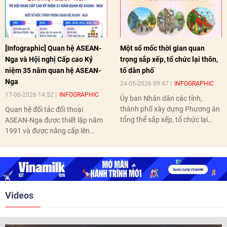
[Infographic] Quan hệ ASEAN-
Một số mốc thời gian quan
Nga và Hội nghị Cấp cao Kỷ
trọng sắp xếp, tổ chức lại thôn,
niệm 35 năm quan hệ ASEAN-
tổ dân phố
Nga
24-05-2026 09:47
INFOGRAPHIC
17-06-2026 14:52
INFOGRAPHIC
Ủy ban Nhân dân các tỉnh,
thành phố xây dựng Phương án
Quan hệ đối tác đối thoại
tổng thể sắp xếp, tổ chức lại
ASEAN-Nga được thiết lập năm
thôn, tổ dân phố hoàn thành
1991 và được nâng cấp lên
trước ngày 10/6/2026.
quan hệ Đối tác chiến lược năm
2018. Hai bên đã tổ chức 5 Hội
nghị Cấp cao vào các năm 2005,
2010, 2016, 2018, 2021.
Videos