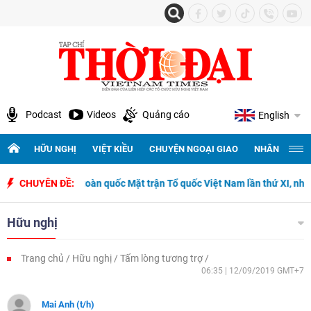
Podcast
Videos
Quảng cáo
English
HỮU NGHỊ
VIỆT KIỀU
CHUYỆN NGOẠI GIAO
NHÂN QUYỀN 
i biểu toàn quốc Mặt trận Tổ quốc Việt Nam lần thứ XI, nhiệm kỳ 2026-
CHUYÊN ĐỀ:
Hữu nghị
Trang chủ
Hữu nghị
Tấm lòng tương trợ
06:35 | 12/09/2019 GMT+7
Mai Anh (t/h)