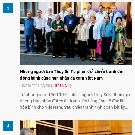
tâm cho giai đoạn tới, từ kết nối kinh tế địa phương, doanh
nghiệp vừa và nhỏ đến đổi mới sáng tạo, chuyển đổi số và trí
tuệ nhân tạo (AI).
Những người bạn Thụy Sĩ: Từ phản đối chiến tranh đến
đồng hành cùng nạn nhân da cam Việt Nam
10/08/2026 08:25
HỮU NGHỊ
Từ những năm 1960-1970, nhiều người Thụy Sĩ đã tham gia
phong trào phản đối chiến tranh, lên tiếng ủng hộ độc lập,
hòa bình cho Việt Nam. Sau chiến tranh, tình đoàn kết ấy
tiếp tục bằng các hoạt động nhân đạo, hỗ trợ cộng đồng và
đồng hành với những người còn chịu hậu quả chiến tranh,
trong đó có các nạn nhân chất độc da cam/dioxin.