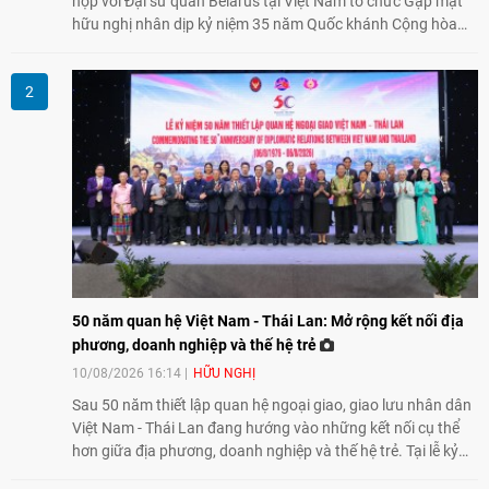
hợp với Đại sứ quán Belarus tại Việt Nam tổ chức Gặp mặt
hữu nghị nhân dịp kỷ niệm 35 năm Quốc khánh Cộng hòa
Belarus. Đại diện hai bên nhấn mạnh vai trò của đối ngoại
nhân dân trong củng cố tình hữu nghị, mở rộng hợp tác thiết
thực và làm sâu sắc quan hệ Đối tác chiến lược Việt Nam -
Belarus.
50 năm quan hệ Việt Nam - Thái Lan: Mở rộng kết nối địa
phương, doanh nghiệp và thế hệ trẻ
10/08/2026 16:14
HỮU NGHỊ
Sau 50 năm thiết lập quan hệ ngoại giao, giao lưu nhân dân
Việt Nam - Thái Lan đang hướng vào những kết nối cụ thể
hơn giữa địa phương, doanh nghiệp và thế hệ trẻ. Tại lễ kỷ
niệm ở Nghệ An, lãnh đạo hai Hội hữu nghị nêu các trọng