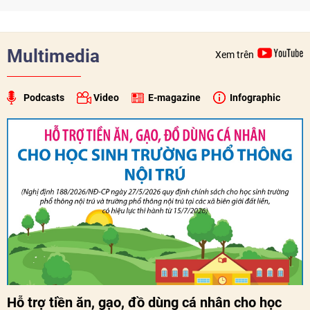
biên giới và tìm kiếm, quy tập hài cốt liệt sĩ, góp phần làm
sâu sắc hơn quan hệ hữu nghị đặc biệt Việt Nam - Lào.
Multimedia
Xem trên
Podcasts
Video
E-magazine
Infographic
Hỗ trợ tiền ăn, gạo, đồ dùng cá nhân cho học