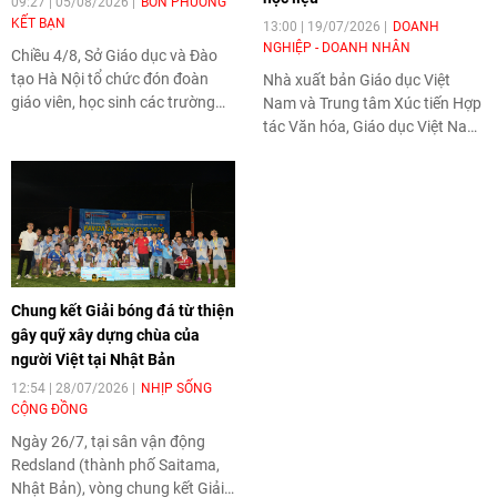
09:27 | 05/08/2026
BỐN PHƯƠNG
KẾT BẠN
13:00 | 19/07/2026
DOANH
NGHIỆP - DOANH NHÂN
Chiều 4/8, Sở Giáo dục và Đào
tạo Hà Nội tổ chức đón đoàn
Nhà xuất bản Giáo dục Việt
giáo viên, học sinh các trường
Nam và Trung tâm Xúc tiến Hợp
trung học phổ thông tỉnh
tác Văn hóa, Giáo dục Việt Nam
Fukuoka (Nhật Bản) đến học
- Nhật Bản vừa ký kết thỏa
tập, tìm hiểu văn hóa, phong tục
thuận hợp tác nhằm mở rộng
tập quán Việt Nam.
hoạt động xuất bản, phát hành
và phát triển học liệu tại Nhật
Bản. Thỏa thuận được kỳ vọng
góp phần hỗ trợ cộng đồng
người Việt ở nước ngoài tiếp cận
Chung kết Giải bóng đá từ thiện
nguồn học liệu chính thống,
gây quỹ xây dựng chùa của
đồng thời thúc đẩy hợp tác giáo
người Việt tại Nhật Bản
dục và giao lưu văn hóa giữa hai
quốc gia.
12:54 | 28/07/2026
NHỊP SỐNG
CỘNG ĐỒNG
Ngày 26/7, tại sân vận động
Redsland (thành phố Saitama,
Nhật Bản), vòng chung kết Giải