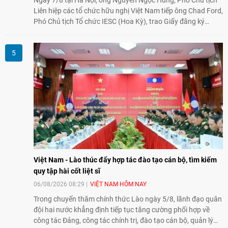
Liên hiệp các tổ chức hữu nghị Việt Nam tiếp ông Chad Ford,
Phó Chủ tịch Tổ chức IESC (Hoa Kỳ), trao Giấy đăng ký
thành lập Văn phòng Đại diện của IESC tại Việt Nam và trao
đổi về định hướng triển khai Dự án "Mở rộng Thương mại
Nông nghiệp và An toàn thực phẩm Hoa Kỳ - Việt Nam",
hướng tới thúc đẩy chuyển đổi số, hiện đại hóa nông nghiệp
và mở rộng hợp tác phát triển giữa hai nước.
Việt Nam - Lào thúc đẩy hợp tác đào tạo cán bộ, tìm kiếm
quy tập hài cốt liệt sĩ
06/08/2026 08:29
VIỆT NAM HÔM NAY
Trong chuyến thăm chính thức Lào ngày 5/8, lãnh đạo quân
đội hai nước khẳng định tiếp tục tăng cường phối hợp về
công tác Đảng, công tác chính trị, đào tạo cán bộ, quản lý