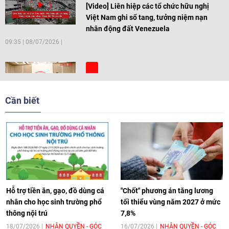
[Video] Liên hiệp các tổ chức hữu nghị
Việt Nam ghi sổ tang, tưởng niệm nạn
nhân động đất Venezuela
09:35
|
08/07/2026
[Video] Trẻ em Đông Á cùng kiến tạo
giải pháp cho những thách thức chung
Cần biết
17:44
|
27/06/2026
[Video] Âm nhạc flamenco gắn kết văn
hoá Việt Nam - Tây Ban Nha
11:10
|
17/06/2026
Hỗ trợ tiền ăn, gạo, đồ dùng cá
"Chốt" phương án tăng lương
nhân cho học sinh trường phổ
tối thiểu vùng năm 2027 ở mức
thông nội trú
7,8%
[Video] Trao tặng Kỷ niệm chương "Vì
hòa bình, hữu nghị giữa các dân tộc"
18/07/2026
NHÂN QUYỀN - GÓC
16/07/2026
NHÂN QUYỀN - GÓC