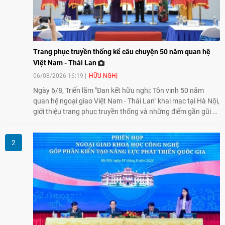
Trang phục truyền thống kể câu chuyện 50 năm quan hệ
Việt Nam - Thái Lan
06/08/2026 16:19
HỮU NGHỊ
Ngày 6/8, Triển lãm "Đan kết hữu nghị: Tôn vinh 50 năm
quan hệ ngoại giao Việt Nam - Thái Lan" khai mạc tại Hà Nội,
giới thiệu trang phục truyền thống và những điểm gần gũi về
văn hóa giữa hai nước. Sự kiện cũng nhấn mạnh vai trò của
giao lưu nhân dân trong chặng đường nửa thế kỷ quan hệ
song phương.