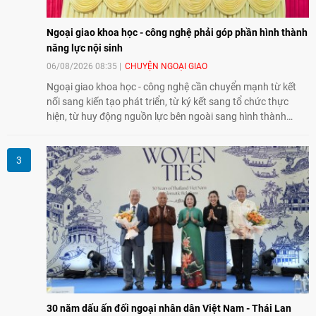
Ngoại giao khoa học - công nghệ phải góp phần hình thành
năng lực nội sinh
06/08/2026 08:35
CHUYỆN NGOẠI GIAO
Ngoại giao khoa học - công nghệ cần chuyển mạnh từ kết
nối sang kiến tạo phát triển, từ ký kết sang tổ chức thực
hiện, từ huy động nguồn lực bên ngoài sang hình thành
năng lực nội sinh, qua đó góp phần đưa khoa học, công
nghệ, đổi mới sáng tạo và chuyển đổi số trở thành động lực
phát triển đất nước.
30 năm dấu ấn đối ngoại nhân dân Việt Nam - Thái Lan