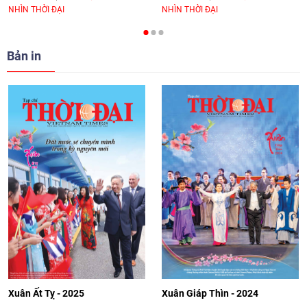
NHÌN THỜI ĐẠI
NHÌN THỜI ĐẠI
cho Đại sứ Hungary tại Việt Nam
17:25
|
13/06/2026
Bản in
[Video] Nhân dân Việt Nam luôn trân
trọng tình cảm của nước Nga
08:02
|
13/06/2026
Video: Cơ hội giao lưu quốc tế cho học
sinh Việt Nam tại trại hè Artek
14:41
|
12/06/2026
[Video] Đối ngoại nhân dân Thủ đô
hướng tới kết nối hiệu quả nguồn lực
người Việt Nam ở nước ngoài
Xuân Ất Tỵ - 2025
Xuân Giáp Thìn - 2024