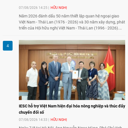
07/08/2026 14:25
HỮU NGHỊ
Năm 2026 đánh dấu 50 năm thiết lập quan hệ ngoại giao
Việt Nam - Thái Lan (1976 - 2026) và 30 năm xây dựng, phát
triển của Hội hữu nghị Việt Nam - Thái Lan (1996 - 2026).
Trong dòng chảy quan hệ hai nước, Hội đã kiên trì vun đắp
tình hữu nghị, đồng thời từng bước mở rộng hoạt động từ
giao lưu truyền thống sang kết nối địa phương, doanh
nghiệp, giáo dục, văn hóa và thế hệ trẻ, góp phần tăng
cường sự hiểu biết và hợp tác giữa nhân dân hai nước.
IESC hỗ trợ Việt Nam hiện đại hóa nông nghiệp và thúc đẩy
chuyển đổi số
07/08/2026 14:33
HỮU NGHỊ
Ngày 7/8 tại Hà Nội, ông Nguyễn Ngọc Hùng, Phó Chủ tịch