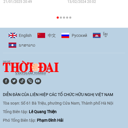
16:58
|
10/06/2026
21/01/2025 20:49
13/02/2024 20:02
[Video] Plan International đồng hành
cùng thanh thiếu nhi tiên phong ứng
ខ្មែរ
English
Pусский
中文
phó với biến đổi khí hậu
ພາ​ສາ​ລາວ
17:07
|
09/06/2026
[Video] Lào dành ưu tiên hàng đầu cho
quan hệ với Việt Nam
11:01
|
09/06/2026
DIỄN ĐÀN CỦA LIÊN HIỆP CÁC TỔ CHỨC HỮU NGHỊ VIỆT NAM
Tòa soạn: Số 61 Bà Triệu, phường Cửa Nam, Thành phố Hà Nội
[Video] Doanh nghiệp Hoa Kỳ hỗ trợ
Việt Nam xác định danh tính người mất
Tổng Biên tập:
Lê Quang Thiện
tích trong chiến tranh
Phó Tổng Biên tập:
Phạm Đình Hải
20:38
|
02/06/2026