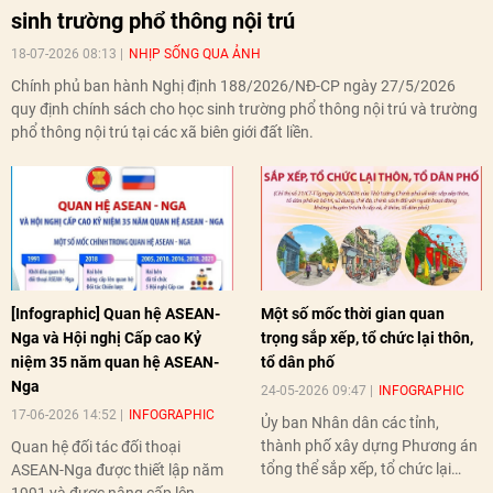
sinh trường phổ thông nội trú
18-07-2026 08:13
NHỊP SỐNG QUA ẢNH
Chính phủ ban hành Nghị định 188/2026/NĐ-CP ngày 27/5/2026
quy định chính sách cho học sinh trường phổ thông nội trú và trường
phổ thông nội trú tại các xã biên giới đất liền.
[Infographic] Quan hệ ASEAN-
Một số mốc thời gian quan
Nga và Hội nghị Cấp cao Kỷ
trọng sắp xếp, tổ chức lại thôn,
niệm 35 năm quan hệ ASEAN-
tổ dân phố
Nga
24-05-2026 09:47
INFOGRAPHIC
17-06-2026 14:52
INFOGRAPHIC
Ủy ban Nhân dân các tỉnh,
thành phố xây dựng Phương án
Quan hệ đối tác đối thoại
tổng thể sắp xếp, tổ chức lại
ASEAN-Nga được thiết lập năm
thôn, tổ dân phố hoàn thành