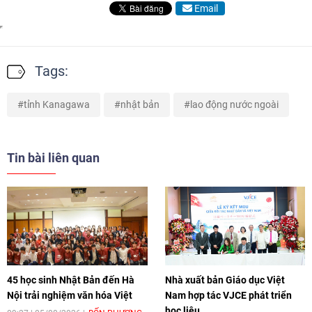
Email
Tags:
tỉnh Kanagawa
nhật bản
lao động nước ngoài
Tin bài liên quan
45 học sinh Nhật Bản đến Hà
Nhà xuất bản Giáo dục Việt
Nội trải nghiệm văn hóa Việt
Nam hợp tác VJCE phát triển
học liệu