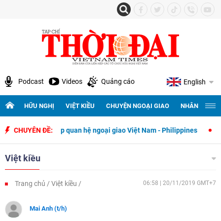
Podcast
Videos
Quảng cáo
English
HỮU NGHỊ
VIỆT KIỀU
CHUYỆN NGOẠI GIAO
NHÂN QUYỀN 
thiết lập quan hệ ngoại giao Việt Nam - Philippines
CHUYÊN ĐỀ:
500 ngày đêm 
Việt kiều
Trang chủ
Việt kiều
06:58 | 20/11/2019 GMT+7
Mai Anh (t/h)