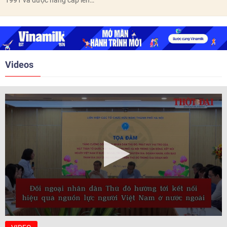
1991 và được nâng cấp lên
trước ngày 10/6/2026.
quan hệ Đối tác chiến lược năm
2018. Hai bên đã tổ chức 5 Hội
nghị Cấp cao vào các năm 2005,
2010, 2016, 2018, 2021.
Videos