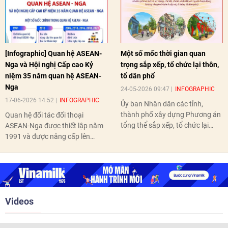
[Infographic] Quan hệ ASEAN-
Một số mốc thời gian quan
Nga và Hội nghị Cấp cao Kỷ
trọng sắp xếp, tổ chức lại thôn,
niệm 35 năm quan hệ ASEAN-
tổ dân phố
Nga
24-05-2026 09:47
INFOGRAPHIC
17-06-2026 14:52
INFOGRAPHIC
Ủy ban Nhân dân các tỉnh,
thành phố xây dựng Phương án
Quan hệ đối tác đối thoại
tổng thể sắp xếp, tổ chức lại
ASEAN-Nga được thiết lập năm
thôn, tổ dân phố hoàn thành
1991 và được nâng cấp lên
trước ngày 10/6/2026.
quan hệ Đối tác chiến lược năm
2018. Hai bên đã tổ chức 5 Hội
nghị Cấp cao vào các năm 2005,
2010, 2016, 2018, 2021.
Videos