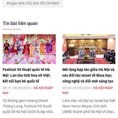
ngày sinh Chủ tịch Hồ Chí Minh
Tin bài liên quan
Festival Võ thuật quốc tế Hà
Mở rộng hợp tác giữa Hà Nội và
Nội: Lan tỏa tinh hoa võ Việt,
các đối tác Israel về khoa học,
kết nối bạn bè quốc tế
công nghệ và đổi mới sáng tạo
08:10 | 08/08/2026
HÀ NỘI NGÀY
09:04 | 05/08/2026
HÀ NỘI NGÀY
NAY
NAY
Từ không gian Hoàng thành
Làm việc với Đại sứ Israel tại Việt
Thăng Long, Festival Võ thuật
Nam Yaron Mayer, Chủ tịch
quốc tế Hà Nội 2026 là dịp nhằm
UBND thành phố Hà Nội Vũ Đại
tôn vinh truyền thống thượng võ
Thắng khẳng định thành phố sẽ