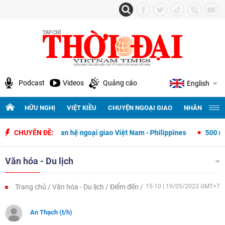
Podcast
Videos
Quảng cáo
English
HỮU NGHỊ
VIỆT KIỀU
CHUYỆN NGOẠI GIAO
NHÂN QUYỀN 
t lập quan hệ ngoại giao Việt Nam - Philippines
CHUYÊN ĐỀ:
500 ngày đêm tìm 
Văn hóa - Du lịch
Trang chủ
Văn hóa - Du lịch
Điểm đến
15:10 | 19/05/2023 GMT+7
An Thạch (t/h)