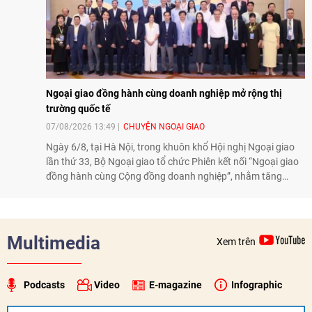
Ngoại giao đồng hành cùng doanh nghiệp mở rộng thị
trường quốc tế
07/08/2026 13:49
CHUYỆN NGOẠI GIAO
Ngày 6/8, tại Hà Nội, trong khuôn khổ Hội nghị Ngoại giao
lần thứ 33, Bộ Ngoại giao tổ chức Phiên kết nối “Ngoại giao
đồng hành cùng Cộng đồng doanh nghiệp”, nhằm tăng
cường phối hợp giữa ngành ngoại giao và doanh nghiệp, hỗ
trợ mở rộng thị trường, kết nối đối tác và huy động nguồn
lực phục vụ phát triển đất nước.
Multimedia
Xem trên
Podcasts
Video
E-magazine
Infographic