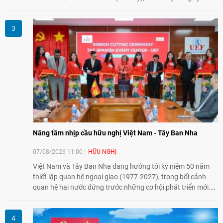
thành lập Văn phòng Đại diện của IESC tại Việt Nam và trao
đổi về định hướng triển khai Dự án "Mở rộng Thương mại
Nông nghiệp và An toàn thực phẩm Hoa Kỳ - Việt Nam",
hướng tới thúc đẩy chuyển đổi số, hiện đại hóa nông nghiệp
và mở rộng hợp tác phát triển giữa hai nước.
Nâng tầm nhịp cầu hữu nghị Việt Nam - Tây Ban Nha
07/08/2026 11:00
HỮU NGHỊ
Việt Nam và Tây Ban Nha đang hướng tới kỷ niệm 50 năm
thiết lập quan hệ ngoại giao (1977-2027), trong bối cảnh
quan hệ hai nước đứng trước những cơ hội phát triển mới.
Cùng với đối ngoại Đảng và ngoại giao Nhà nước, đối ngoại
nhân dân có vai trò quan trọng trong việc củng cố nền tảng
xã hội, tăng cường hiểu biết, tin cậy và gắn bó giữa nhân