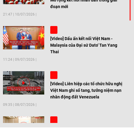
Mở rộng kết nối nhân dân trong giai
đoạn mới
21:47
|
10/07/2026
[Video] Dấu ấn kết nối Việt Nam -
Malaysia của Đại sứ Dato' Tan Yang
Thai
11:24
|
09/07/2026
[Video] Liên hiệp các tổ chức hữu nghị
Việt Nam ghi sổ tang, tưởng niệm nạn
nhân động đất Venezuela
09:35
|
08/07/2026
[Video] Trẻ em Đông Á cùng kiến tạo