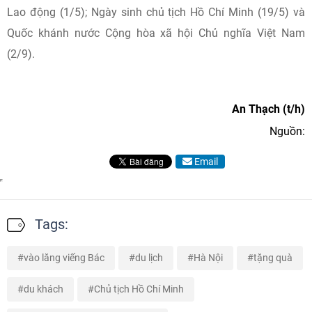
Lao động (1/5); Ngày sinh chủ tịch Hồ Chí Minh (19/5) và
Quốc khánh nước Cộng hòa xã hội Chủ nghĩa Việt Nam
(2/9).
An Thạch (t/h)
Nguồn:
Email
Tags:
vào lăng viếng Bác
du lịch
Hà Nội
tặng quà
du khách
Chủ tịch Hồ Chí Minh