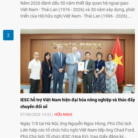
Năm 2026 đánh dấu 50 năm thiết lập quan hệ ngoại giao
Việt Nam - Thái Lan (1976 - 2026) và 30 năm xây dựng, phát
triển của Hội hữu nghị Việt Nam - Thái Lan (1996 - 2026).
Trong dòng chảy quan hệ hai nước, Hội đã kiên trì vun đắp
tình hữu nghị, đồng thời từng bước mở rộng hoạt động từ
giao lưu truyền thống sang kết nối địa phương, doanh
nghiệp, giáo dục, văn hóa và thế hệ trẻ, góp phần tăng
cường sự hiểu biết và hợp tác giữa nhân dân hai nước.
IESC hỗ trợ Việt Nam hiện đại hóa nông nghiệp và thúc đẩy
chuyển đổi số
07/08/2026 14:33
HỮU NGHỊ
Ngày 7/8 tại Hà Nội, ông Nguyễn Ngọc Hùng, Phó Chủ tịch
Liên hiệp các tổ chức hữu nghị Việt Nam tiếp ông Chad Ford,
Phó Chủ tịch Tổ chức IESC (Hoa Kỳ), trao Giấy đăng ký