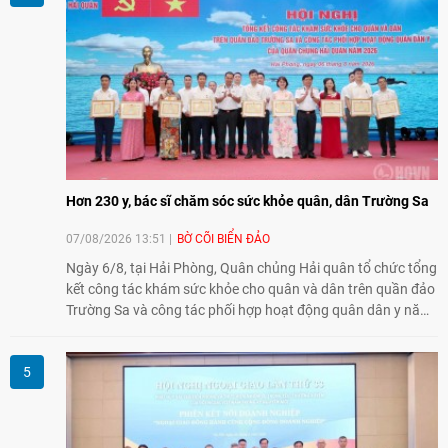
dân hai nước.
Hơn 230 y, bác sĩ chăm sóc sức khỏe quân, dân Trường Sa
07/08/2026 13:51
BỜ CÕI BIỂN ĐẢO
Ngày 6/8, tại Hải Phòng, Quân chủng Hải quân tổ chức tổng
kết công tác khám sức khỏe cho quân và dân trên quần đảo
Trường Sa và công tác phối hợp hoạt động quân dân y năm
2026. Trong năm, 3 đoàn công tác với hơn 230 bác sĩ, dược
sĩ, điều dưỡng và kỹ thuật viên đã tham gia khám, tư vấn,
cấp thuốc, điều trị cho cán bộ, chiến sĩ và nhân dân trên
quần đảo.