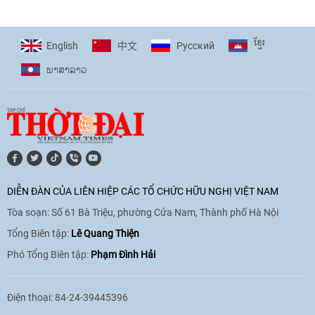
giải pháp cho những thách thức chung
17:44
|
27/06/2026
ខ្មែរ
English
Pусский
中文
ພາ​ສາ​ລາວ
[Video] Âm nhạc flamenco gắn kết văn
hoá Việt Nam - Tây Ban Nha
11:10
|
17/06/2026
[Video] Trao tặng Kỷ niệm chương "Vì
hòa bình, hữu nghị giữa các dân tộc"
DIỄN ĐÀN CỦA LIÊN HIỆP CÁC TỔ CHỨC HỮU NGHỊ VIỆT NAM
cho Đại sứ Hungary tại Việt Nam
Tòa soạn: Số 61 Bà Triệu, phường Cửa Nam, Thành phố Hà Nội
17:25
|
13/06/2026
Tổng Biên tập:
Lê Quang Thiện
Phó Tổng Biên tập:
Phạm Đình Hải
[Video] Nhân dân Việt Nam luôn trân
trọng tình cảm của nước Nga
Điện thoại: 84-24-39445396
08:02
|
13/06/2026