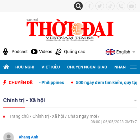
Podcast
Videos
Quảng cáo
English
HỮU NGHỊ
VIỆT KIỀU
CHUYỆN NGOẠI GIAO
NHÂN QUYỀN 
o Việt Nam - Philippines
CHUYÊN ĐỀ:
500 ngày đêm tìm kiếm, quy tập và xác địn
Chính trị - Xã hội
Trang chủ
Chính trị - Xã hội
Chào ngày mới
08:00 | 06/05/2023 GMT+7
Khang Anh