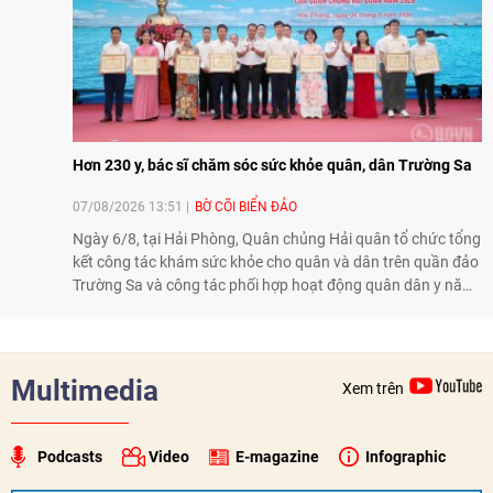
Hơn 230 y, bác sĩ chăm sóc sức khỏe quân, dân Trường Sa
07/08/2026 13:51
BỜ CÕI BIỂN ĐẢO
Ngày 6/8, tại Hải Phòng, Quân chủng Hải quân tổ chức tổng
kết công tác khám sức khỏe cho quân và dân trên quần đảo
Trường Sa và công tác phối hợp hoạt động quân dân y năm
2026. Trong năm, 3 đoàn công tác với hơn 230 bác sĩ, dược
sĩ, điều dưỡng và kỹ thuật viên đã tham gia khám, tư vấn,
cấp thuốc, điều trị cho cán bộ, chiến sĩ và nhân dân trên
quần đảo.
Multimedia
Xem trên
Podcasts
Video
E-magazine
Infographic