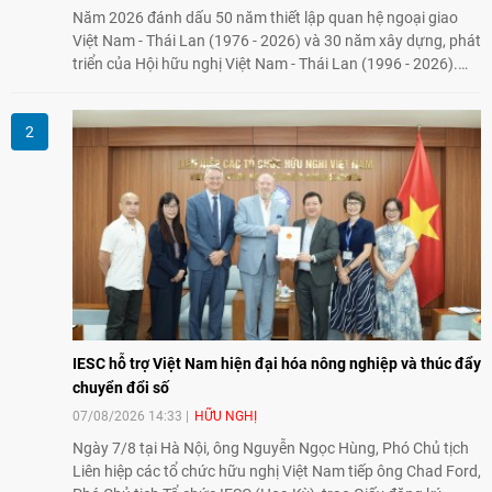
Năm 2026 đánh dấu 50 năm thiết lập quan hệ ngoại giao
Việt Nam - Thái Lan (1976 - 2026) và 30 năm xây dựng, phát
triển của Hội hữu nghị Việt Nam - Thái Lan (1996 - 2026).
Trong dòng chảy quan hệ hai nước, Hội đã kiên trì vun đắp
tình hữu nghị, đồng thời từng bước mở rộng hoạt động từ
giao lưu truyền thống sang kết nối địa phương, doanh
nghiệp, giáo dục, văn hóa và thế hệ trẻ, góp phần tăng
cường sự hiểu biết và hợp tác giữa nhân dân hai nước.
IESC hỗ trợ Việt Nam hiện đại hóa nông nghiệp và thúc đẩy
chuyển đổi số
07/08/2026 14:33
HỮU NGHỊ
Ngày 7/8 tại Hà Nội, ông Nguyễn Ngọc Hùng, Phó Chủ tịch
Liên hiệp các tổ chức hữu nghị Việt Nam tiếp ông Chad Ford,