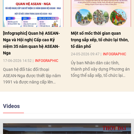
[Infographic] Quan hệ ASEAN-
Một số mốc thời gian quan
Nga và Hội nghị Cấp cao Kỷ
trọng sắp xếp, tổ chức lại thôn,
niệm 35 năm quan hệ ASEAN-
tổ dân phố
Nga
24-05-2026 09:47
INFOGRAPHIC
17-06-2026 14:52
INFOGRAPHIC
Ủy ban Nhân dân các tỉnh,
thành phố xây dựng Phương án
Quan hệ đối tác đối thoại
tổng thể sắp xếp, tổ chức lại
ASEAN-Nga được thiết lập năm
thôn, tổ dân phố hoàn thành
1991 và được nâng cấp lên
trước ngày 10/6/2026.
quan hệ Đối tác chiến lược năm
2018. Hai bên đã tổ chức 5 Hội
nghị Cấp cao vào các năm 2005,
Videos
2010, 2016, 2018, 2021.