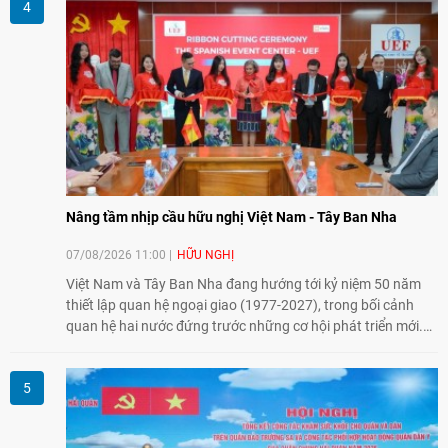
Nâng tầm nhịp cầu hữu nghị Việt Nam - Tây Ban Nha
07/08/2026 11:00
HỮU NGHỊ
Việt Nam và Tây Ban Nha đang hướng tới kỷ niệm 50 năm
thiết lập quan hệ ngoại giao (1977-2027), trong bối cảnh
quan hệ hai nước đứng trước những cơ hội phát triển mới.
Cùng với đối ngoại Đảng và ngoại giao Nhà nước, đối ngoại
nhân dân có vai trò quan trọng trong việc củng cố nền tảng
xã hội, tăng cường hiểu biết, tin cậy và gắn bó giữa nhân
dân hai nước.