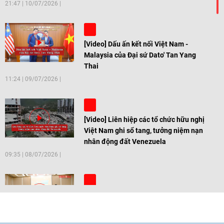
21:47
|
10/07/2026
[Video] Dấu ấn kết nối Việt Nam -
Malaysia của Đại sứ Dato' Tan Yang
Thai
11:24
|
09/07/2026
[Video] Liên hiệp các tổ chức hữu nghị
Việt Nam ghi sổ tang, tưởng niệm nạn
nhân động đất Venezuela
09:35
|
08/07/2026
[Video] Trẻ em Đông Á cùng kiến tạo
giải pháp cho những thách thức chung
17:44
|
27/06/2026