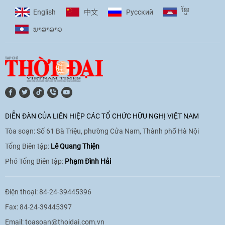
ខ្មែរ
English
Pусский
中文
ພາ​ສາ​ລາວ
[Video] Âm nhạc flamenco gắn kết văn
hoá Việt Nam - Tây Ban Nha
11:10
|
17/06/2026
[Video] Trao tặng Kỷ niệm chương "Vì
hòa bình, hữu nghị giữa các dân tộc"
DIỄN ĐÀN CỦA LIÊN HIỆP CÁC TỔ CHỨC HỮU NGHỊ VIỆT NAM
cho Đại sứ Hungary tại Việt Nam
Tòa soạn: Số 61 Bà Triệu, phường Cửa Nam, Thành phố Hà Nội
17:25
|
13/06/2026
Tổng Biên tập:
Lê Quang Thiện
Phó Tổng Biên tập:
Phạm Đình Hải
[Video] Nhân dân Việt Nam luôn trân
trọng tình cảm của nước Nga
Điện thoại: 84-24-39445396
08:02
|
13/06/2026
Fax: 84-24-39445397
Email:
toasoan@thoidai.com.vn