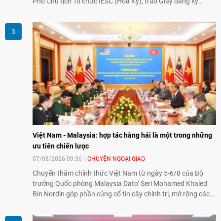
Phó Chủ tịch Tổ chức IESC (Hoa Kỳ), trao Giấy đăng ký
thành lập Văn phòng Đại diện của IESC tại Việt Nam và trao
đổi về định hướng triển khai Dự án "Mở rộng Thương mại
Nông nghiệp và An toàn thực phẩm Hoa Kỳ - Việt Nam",
hướng tới thúc đẩy chuyển đổi số, hiện đại hóa nông nghiệp
và mở rộng hợp tác phát triển giữa hai nước.
Việt Nam - Malaysia: hợp tác hàng hải là một trong những
ưu tiên chiến lược
07/08/2026 09:36
CHUYỆN NGOẠI GIAO
Chuyến thăm chính thức Việt Nam từ ngày 5-6/8 của Bộ
trưởng Quốc phòng Malaysia Dato’ Seri Mohamed Khaled
Bin Nordin góp phần củng cố tin cậy chính trị, mở rộng các
lĩnh vực hợp tác và thúc đẩy quan hệ quốc phòng Việt Nam -
Malaysia theo hướng ngày càng thực chất.