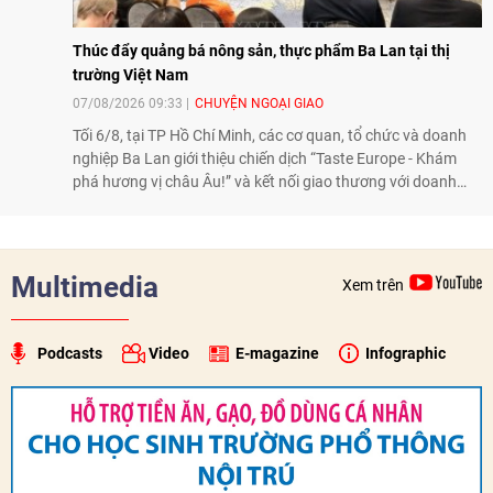
Thúc đẩy quảng bá nông sản, thực phẩm Ba Lan tại thị
trường Việt Nam
07/08/2026 09:33
CHUYỆN NGOẠI GIAO
Tối 6/8, tại TP Hồ Chí Minh, các cơ quan, tổ chức và doanh
nghiệp Ba Lan giới thiệu chiến dịch “Taste Europe - Khám
phá hương vị châu Âu!” và kết nối giao thương với doanh
nghiệp Việt Nam, qua đó tiếp tục thúc đẩy quảng bá nông
sản, thực phẩm Ba Lan tại thị trường Việt Nam.
Multimedia
Xem trên
Podcasts
Video
E-magazine
Infographic