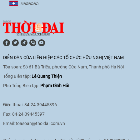
ພາ​ສາ​ລາວ
[Video] Âm nhạc flamenco gắn kết văn
hoá Việt Nam - Tây Ban Nha
11:10
|
17/06/2026
[Video] Trao tặng Kỷ niệm chương "Vì
hòa bình, hữu nghị giữa các dân tộc"
DIỄN ĐÀN CỦA LIÊN HIỆP CÁC TỔ CHỨC HỮU NGHỊ VIỆT NAM
cho Đại sứ Hungary tại Việt Nam
Tòa soạn: Số 61 Bà Triệu, phường Cửa Nam, Thành phố Hà Nội
17:25
|
13/06/2026
Tổng Biên tập:
Lê Quang Thiện
Phó Tổng Biên tập:
Phạm Đình Hải
[Video] Nhân dân Việt Nam luôn trân
trọng tình cảm của nước Nga
Điện thoại: 84-24-39445396
08:02
|
13/06/2026
Fax: 84-24-39445397
Email:
toasoan@thoidai.com.vn
Video: Cơ hội giao lưu quốc tế cho học