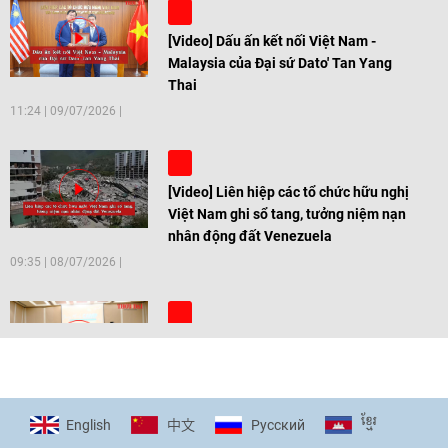
[Video] Dấu ấn kết nối Việt Nam -
Malaysia của Đại sứ Dato' Tan Yang
Thai
11:24
|
09/07/2026
[Video] Liên hiệp các tổ chức hữu nghị
Việt Nam ghi sổ tang, tưởng niệm nạn
nhân động đất Venezuela
09:35
|
08/07/2026
[Video] Trẻ em Đông Á cùng kiến tạo
giải pháp cho những thách thức chung
17:44
|
27/06/2026
ខ្មែរ
English
Pусский
中文