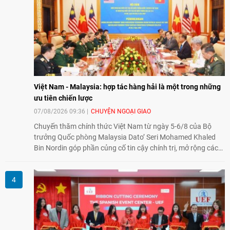
và mở rộng hợp tác phát triển giữa hai nước.
Việt Nam - Malaysia: hợp tác hàng hải là một trong những
ưu tiên chiến lược
07/08/2026 09:36
CHUYỆN NGOẠI GIAO
Chuyến thăm chính thức Việt Nam từ ngày 5-6/8 của Bộ
trưởng Quốc phòng Malaysia Dato’ Seri Mohamed Khaled
Bin Nordin góp phần củng cố tin cậy chính trị, mở rộng các
lĩnh vực hợp tác và thúc đẩy quan hệ quốc phòng Việt Nam -
Malaysia theo hướng ngày càng thực chất.