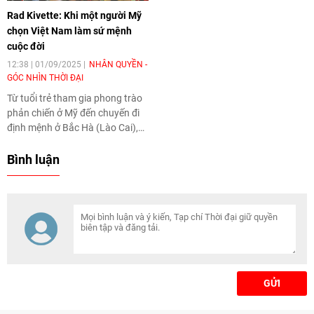
Rad Kivette: Khi một người Mỹ
chọn Việt Nam làm sứ mệnh
cuộc đời
12:38 | 01/09/2025
NHÂN QUYỀN -
GÓC NHÌN THỜI ĐẠI
Từ tuổi trẻ tham gia phong trào
phản chiến ở Mỹ đến chuyến đi
định mệnh ở Bắc Hà (Lào Cai),
ông Rad Kivette - hiện là Giám
đốc điều hành, Trưởng Văn
Bình luận
phòng đại diện của tổ chức
VinaCapital Foundation (VCF)
tại Việt Nam đã quyết định bán
cơ nghiệp và chọn Việt Nam làm
quê hương thứ hai. Hơn hai thập
kỷ qua, ông cống hiến trọn vẹn
cho những dự án nhân đạo, coi
sự gắn bó với đất nước hình chữ
GỬI
S là sứ mệnh của cuộc đời mình.