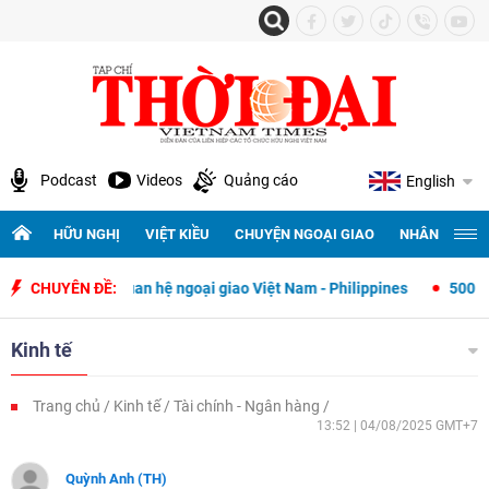
Podcast
Videos
Quảng cáo
English
HỮU NGHỊ
VIỆT KIỀU
CHUYỆN NGOẠI GIAO
NHÂN QUYỀN 
 lập quan hệ ngoại giao Việt Nam - Philippines
CHUYÊN ĐỀ:
500 ngày đêm tìm k
Kinh tế
Trang chủ
Kinh tế
Tài chính - Ngân hàng
13:52 | 04/08/2025 GMT+7
Quỳnh Anh (TH)