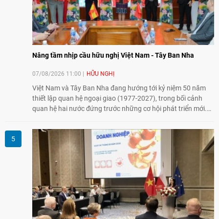
Nâng tầm nhịp cầu hữu nghị Việt Nam - Tây Ban Nha
07/08/2026 11:00
HỮU NGHỊ
Việt Nam và Tây Ban Nha đang hướng tới kỷ niệm 50 năm
thiết lập quan hệ ngoại giao (1977-2027), trong bối cảnh
quan hệ hai nước đứng trước những cơ hội phát triển mới.
Cùng với đối ngoại Đảng và ngoại giao Nhà nước, đối ngoại
nhân dân có vai trò quan trọng trong việc củng cố nền tảng
xã hội, tăng cường hiểu biết, tin cậy và gắn bó giữa nhân
dân hai nước.