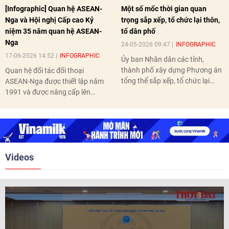
[Infographic] Quan hệ ASEAN-
Một số mốc thời gian quan
Nga và Hội nghị Cấp cao Kỷ
trọng sắp xếp, tổ chức lại thôn,
niệm 35 năm quan hệ ASEAN-
tổ dân phố
Nga
24-05-2026 09:47
INFOGRAPHIC
17-06-2026 14:52
INFOGRAPHIC
Ủy ban Nhân dân các tỉnh,
thành phố xây dựng Phương án
Quan hệ đối tác đối thoại
tổng thể sắp xếp, tổ chức lại
ASEAN-Nga được thiết lập năm
thôn, tổ dân phố hoàn thành
1991 và được nâng cấp lên
trước ngày 10/6/2026.
quan hệ Đối tác chiến lược năm
2018. Hai bên đã tổ chức 5 Hội
nghị Cấp cao vào các năm 2005,
2010, 2016, 2018, 2021.
Videos