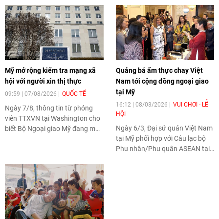
Mỹ mở rộng kiểm tra mạng xã
Quảng bá ẩm thực chay Việt
hội với người xin thị thực
Nam tới cộng đồng ngoại giao
tại Mỹ
09:59 | 07/08/2026
QUỐC TẾ
16:12 | 08/03/2026
VUI CHƠI - LỄ
Ngày 7/8, thông tin từ phóng
HỘI
viên TTXVN tại Washington cho
Ngày 6/3, Đại sứ quán Việt Nam
biết Bộ Ngoại giao Mỹ đang mở
tại Mỹ phối hợp với Câu lạc bộ
rộng yêu cầu kiểm tra mạng xã
Phu nhân/Phu quân ASEAN tại
hội đối với nhiều diện xin thị
Washington (ASC) đã tổ chức
thực, trong đó những đương
sự kiện “Trải nghiệm ẩm thực
đơn thuộc phạm vi áp dụng phải
chay Việt Nam” nhằm giới thiệu
chuyển tài khoản mạng xã hội
nét đặc sắc của ẩm thực chay
sang chế độ công khai để phục
Việt Nam tới cộng đồng ngoại
vụ quá trình xét duyệt hồ sơ.
giao và bạn bè quốc tế tại Mỹ.