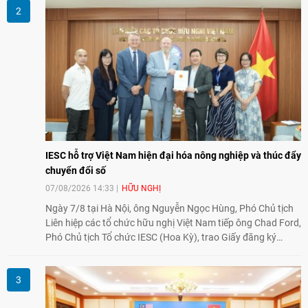
giao lưu truyền thống sang kết nối địa phương, doanh
nghiệp, giáo dục, văn hóa và thế hệ trẻ, góp phần tăng
cường sự hiểu biết và hợp tác giữa nhân dân hai nước.
IESC hỗ trợ Việt Nam hiện đại hóa nông nghiệp và thúc đẩy
chuyển đổi số
07/08/2026 14:33
HỮU NGHỊ
Ngày 7/8 tại Hà Nội, ông Nguyễn Ngọc Hùng, Phó Chủ tịch
Liên hiệp các tổ chức hữu nghị Việt Nam tiếp ông Chad Ford,
Phó Chủ tịch Tổ chức IESC (Hoa Kỳ), trao Giấy đăng ký
thành lập Văn phòng Đại diện của IESC tại Việt Nam và trao
đổi về định hướng triển khai Dự án "Mở rộng Thương mại
Nông nghiệp và An toàn thực phẩm Hoa Kỳ - Việt Nam",
hướng tới thúc đẩy chuyển đổi số, hiện đại hóa nông nghiệp