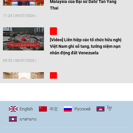
Malaysia của Đại sứ Dato' Tan Yang
Thai
11:24
|
09/07/2026
[Video] Liên hiệp các tổ chức hữu nghị
Việt Nam ghi sổ tang, tưởng niệm nạn
nhân động đất Venezuela
09:35
|
08/07/2026
[Video] Trẻ em Đông Á cùng kiến tạo
giải pháp cho những thách thức chung
17:44
|
27/06/2026
ខ្មែរ
English
Pусский
中文
ພາ​ສາ​ລາວ
[Video] Âm nhạc flamenco gắn kết văn
hoá Việt Nam - Tây Ban Nha