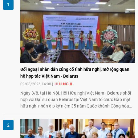
Đối ngoại nhân dân củng cố tình hữu nghị, mở rộng quan
hệ hợp tác Việt Nam - Belarus
09/08/2026 14:00
HỮU NGHỊ
Ngày 8/8, tại Hà Nội, Hội Hữu nghị Việt Nam - Belarus phối
hợp với Đại sứ quán Belarus tại Việt Nam tổ chức Gặp mặt
hữu nghị nhân dịp kỷ niệm 35 năm Quốc khánh Cộng hòa
Belarus. Đại diện hai bên nhấn mạnh vai trò của đối ngoại
nhân dân trong củng cố tình hữu nghị, mở rộng hợp tác thiết
thực và làm sâu sắc quan hệ Đối tác chiến lược Việt Nam -
Belarus.