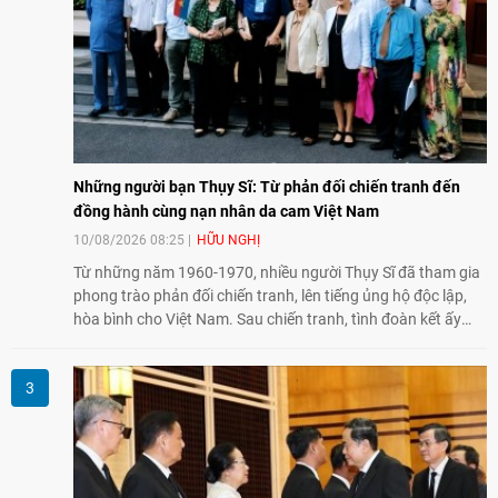
Những người bạn Thụy Sĩ: Từ phản đối chiến tranh đến
đồng hành cùng nạn nhân da cam Việt Nam
10/08/2026 08:25
HỮU NGHỊ
Từ những năm 1960-1970, nhiều người Thụy Sĩ đã tham gia
phong trào phản đối chiến tranh, lên tiếng ủng hộ độc lập,
hòa bình cho Việt Nam. Sau chiến tranh, tình đoàn kết ấy
tiếp tục bằng các hoạt động nhân đạo, hỗ trợ cộng đồng và
đồng hành với những người còn chịu hậu quả chiến tranh,
trong đó có các nạn nhân chất độc da cam/dioxin.