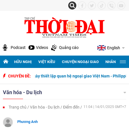
Podcast
Videos
Quảng cáo
English
HỮU NGHỊ
VIỆT KIỀU
CHUYỆN NGOẠI GIAO
NHÂN QUYỀN 
50 năm ngày thiết lập quan hệ ngoại giao Việt Nam - Philippines
CHUYÊN ĐỀ:
Văn hóa - Du lịch
Trang chủ
Văn hóa - Du lịch
Điểm đến
11:04 | 14/01/2025 GMT+7
Phương Anh