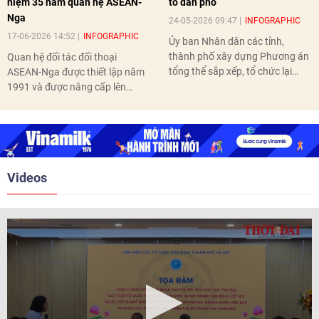
niệm 35 năm quan hệ ASEAN-
tổ dân phố
Nga
24-05-2026 09:47
INFOGRAPHIC
17-06-2026 14:52
INFOGRAPHIC
Ủy ban Nhân dân các tỉnh,
thành phố xây dựng Phương án
Quan hệ đối tác đối thoại
tổng thể sắp xếp, tổ chức lại
ASEAN-Nga được thiết lập năm
thôn, tổ dân phố hoàn thành
1991 và được nâng cấp lên
trước ngày 10/6/2026.
quan hệ Đối tác chiến lược năm
2018. Hai bên đã tổ chức 5 Hội
nghị Cấp cao vào các năm 2005,
2010, 2016, 2018, 2021.
Videos