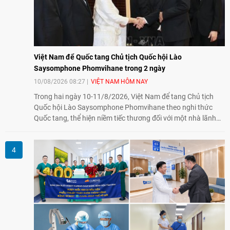
Việt Nam để Quốc tang Chủ tịch Quốc hội Lào
Saysomphone Phomvihane trong 2 ngày
10/08/2026 08:27
VIỆT NAM HÔM NAY
Trong hai ngày 10-11/8/2026, Việt Nam để tang Chủ tịch
Quốc hội Lào Saysomphone Phomvihane theo nghi thức
Quốc tang, thể hiện niềm tiếc thương đối với một nhà lãnh
đạo có nhiều đóng góp cho đất nước Lào và quan hệ hữu
nghị vĩ đại, đoàn kết đặc biệt Việt Nam - Lào.