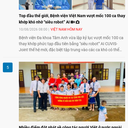
Top đầu thế giới, Bệnh viện Việt Nam vượt mốc 100 ca thay
khớp khó nhờ “siêu robot” AI
10/08/2026 08:00
VIỆT NAM HÔM NAY
Bệnh viện Đa khoa Tâm Anh vừa lập kỷ lục vượt mốc 100 ca
thay khớp phức tạp đầu tiên bằng “siêu robot” AI CUVIS-
Joint thế hệ mới, đặc biệt tập trung vào các ca khó có thể
điều trị tốt bằng kỹ thuật truyền thống hay robot thế hệ cũ,
mở ra cơ hội mới cho nhiều người bệnh đang đối mặt nguy
cơ “tàn phế”.
Nhiều điểm đột phát về công tác người Việt ở nước ngoài