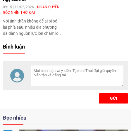
09:15 | 11/02/2026
NHÂN QUYỀN -
GÓC NHÌN THỜI ĐẠI
Với tinh thần không để ai bị bỏ
lại phía sau, nhiều địa phương
đã dành nguồn lực lớn chăm lo
Tết cho người dân trong dịp
Xuân Bính Ngọ 2026.
Bình luận
GỬI
Đọc nhiều