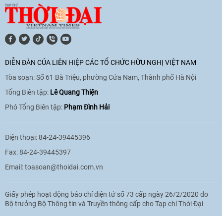
11:10
|
17/06/2026
[Video] Trao tặng Kỷ niệm chương "Vì
hòa bình, hữu nghị giữa các dân tộc"
DIỄN ĐÀN CỦA LIÊN HIỆP CÁC TỔ CHỨC HỮU NGHỊ VIỆT NAM
cho Đại sứ Hungary tại Việt Nam
Tòa soạn: Số 61 Bà Triệu, phường Cửa Nam, Thành phố Hà Nội
17:25
|
13/06/2026
Tổng Biên tập:
Lê Quang Thiện
Phó Tổng Biên tập:
Phạm Đình Hải
[Video] Nhân dân Việt Nam luôn trân
trọng tình cảm của nước Nga
Điện thoại: 84-24-39445396
08:02
|
13/06/2026
Fax: 84-24-39445397
Email:
toasoan@thoidai.com.vn
Video: Cơ hội giao lưu quốc tế cho học
Giấy phép hoạt động báo chí điện tử số 73 cấp ngày 26/2/2020 do
sinh Việt Nam tại trại hè Artek
Bộ trưởng Bộ Thông tin và Truyền thông cấp cho Tạp chí Thời Đại
14:41
|
12/06/2026