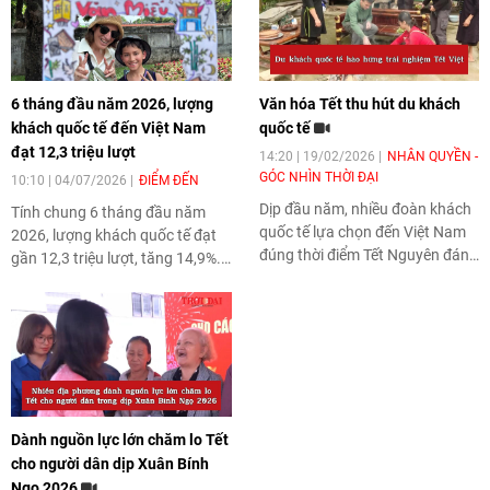
6 tháng đầu năm 2026, lượng
Văn hóa Tết thu hút du khách
khách quốc tế đến Việt Nam
quốc tế
đạt 12,3 triệu lượt
14:20 | 19/02/2026
NHÂN QUYỀN -
GÓC NHÌN THỜI ĐẠI
10:10 | 04/07/2026
ĐIỂM ĐẾN
Dịp đầu năm, nhiều đoàn khách
Tính chung 6 tháng đầu năm
quốc tế lựa chọn đến Việt Nam
2026, lượng khách quốc tế đạt
đúng thời điểm Tết Nguyên đán
gần 12,3 triệu lượt, tăng 14,9%.
để cảm nhận trọn vẹn nhịp xuân
Với kết quả này, ngành Du lịch
và khám phá những giá trị văn
đã hoàn thành gần 50% mục
hóa truyền thống đặc sắc.
tiêu đón 25 triệu lượt khách
quốc tế trong năm 2026.
Dành nguồn lực lớn chăm lo Tết
cho người dân dịp Xuân Bính
Ngọ 2026