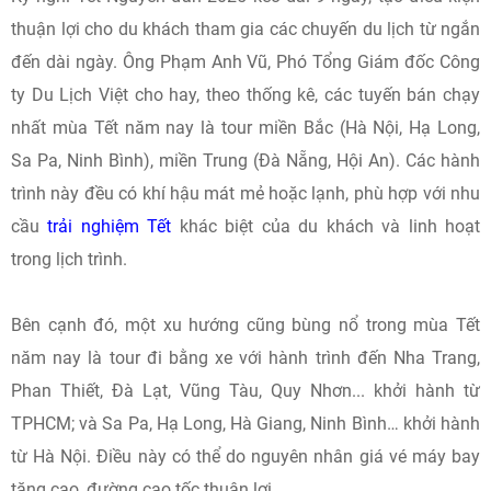
thuận lợi cho du khách tham gia các chuyến du lịch từ ngắn
đến dài ngày. Ông Phạm Anh Vũ, Phó Tổng Giám đốc Công
ty Du Lịch Việt cho hay, theo thống kê, các tuyến bán chạy
nhất mùa Tết năm nay là tour miền Bắc (Hà Nội, Hạ Long,
Sa Pa, Ninh Bình), miền Trung (Đà Nẵng, Hội An). Các hành
trình này đều có khí hậu mát mẻ hoặc lạnh, phù hợp với nhu
cầu
trải nghiệm Tết
khác biệt của du khách và linh hoạt
trong lịch trình.
Bên cạnh đó, một xu hướng cũng bùng nổ trong mùa Tết
năm nay là tour đi bằng xe với hành trình đến Nha Trang,
Phan Thiết, Đà Lạt, Vũng Tàu, Quy Nhơn... khởi hành từ
TPHCM; và Sa Pa, Hạ Long, Hà Giang, Ninh Bình… khởi hành
từ Hà Nội. Điều này có thể do nguyên nhân giá vé máy bay
tăng cao, đường cao tốc thuận lợi.