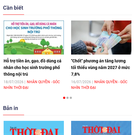
giải pháp cho những thách thức chung
Cần biết
17:44
|
27/06/2026
[Video] Âm nhạc flamenco gắn kết văn
hoá Việt Nam - Tây Ban Nha
11:10
|
17/06/2026
Hỗ trợ tiền ăn, gạo, đồ dùng cá
"Chốt" phương án tăng lương
nhân cho học sinh trường phổ
tối thiểu vùng năm 2027 ở mức
thông nội trú
7,8%
[Video] Trao tặng Kỷ niệm chương "Vì
hòa bình, hữu nghị giữa các dân tộc"
18/07/2026
NHÂN QUYỀN - GÓC
16/07/2026
NHÂN QUYỀN - GÓC
NHÌN THỜI ĐẠI
NHÌN THỜI ĐẠI
cho Đại sứ Hungary tại Việt Nam
17:25
|
13/06/2026
Bản in
[Video] Nhân dân Việt Nam luôn trân
trọng tình cảm của nước Nga