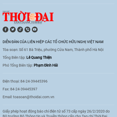
[Video] Lào dành ưu tiên hàng đầu cho
quan hệ với Việt Nam
11:01
|
09/06/2026
DIỄN ĐÀN CỦA LIÊN HIỆP CÁC TỔ CHỨC HỮU NGHỊ VIỆT NAM
Tòa soạn: Số 61 Bà Triệu, phường Cửa Nam, Thành phố Hà Nội
[Video] Doanh nghiệp Hoa Kỳ hỗ trợ
Việt Nam xác định danh tính người mất
Tổng Biên tập:
Lê Quang Thiện
tích trong chiến tranh
Phó Tổng Biên tập:
Phạm Đình Hải
20:38
|
02/06/2026
Điện thoại: 84-24-39445396
Fax: 84-24-39445397
Email:
toasoan@thoidai.com.vn
Giấy phép hoạt động báo chí điện tử số 73 cấp ngày 26/2/2020 do
Bộ trưởng Bộ Thông tin và Truyền thông cấp cho Tạp chí Thời Đại