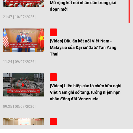
Mở rộng kết nối nhân dân trong giai
đoạn mới
21:47
|
10/07/2026
[Video] Dấu ấn kết nối Việt Nam -
Malaysia của Đại sứ Dato' Tan Yang
Thai
11:24
|
09/07/2026
[Video] Liên hiệp các tổ chức hữu nghị
Việt Nam ghi sổ tang, tưởng niệm nạn
nhân động đất Venezuela
09:35
|
08/07/2026
[Video] Trẻ em Đông Á cùng kiến tạo