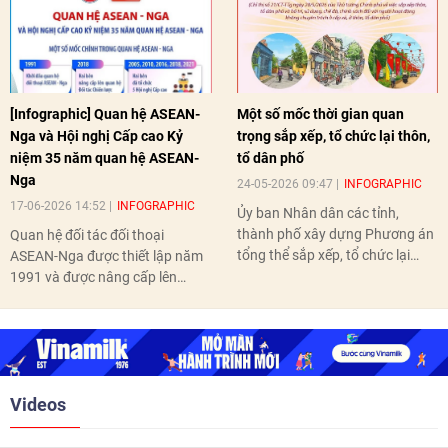
[Infographic] Quan hệ ASEAN-
Một số mốc thời gian quan
Nga và Hội nghị Cấp cao Kỷ
trọng sắp xếp, tổ chức lại thôn,
niệm 35 năm quan hệ ASEAN-
tổ dân phố
Nga
24-05-2026 09:47
INFOGRAPHIC
17-06-2026 14:52
INFOGRAPHIC
Ủy ban Nhân dân các tỉnh,
thành phố xây dựng Phương án
Quan hệ đối tác đối thoại
tổng thể sắp xếp, tổ chức lại
ASEAN-Nga được thiết lập năm
thôn, tổ dân phố hoàn thành
1991 và được nâng cấp lên
trước ngày 10/6/2026.
quan hệ Đối tác chiến lược năm
2018. Hai bên đã tổ chức 5 Hội
nghị Cấp cao vào các năm 2005,
2010, 2016, 2018, 2021.
Videos