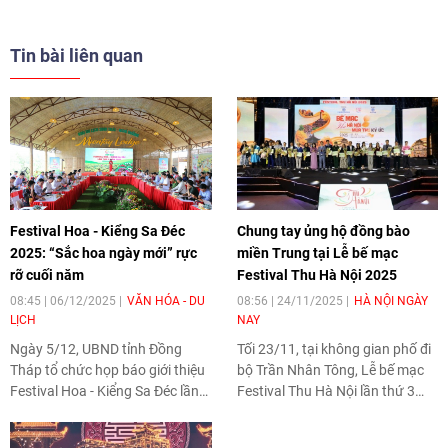
Tin bài liên quan
Festival Hoa - Kiểng Sa Đéc
Chung tay ủng hộ đồng bào
2025: “Sắc hoa ngày mới” rực
miền Trung tại Lễ bế mạc
rỡ cuối năm
Festival Thu Hà Nội 2025
08:45 | 06/12/2025
VĂN HÓA - DU
08:56 | 24/11/2025
HÀ NỘI NGÀY
LỊCH
NAY
Ngày 5/12, UBND tỉnh Đồng
Tối 23/11, tại không gian phố đi
Tháp tổ chức họp báo giới thiệu
bộ Trần Nhân Tông, Lễ bế mạc
Festival Hoa - Kiểng Sa Đéc lần
Festival Thu Hà Nội lần thứ 3
thứ II năm 2025. Với chủ đề “Sắc
năm 2025 diễn ra trong bầu
hoa ngày mới”, lễ hội diễn ra từ
không khí ấm áp, sôi nổi và giàu