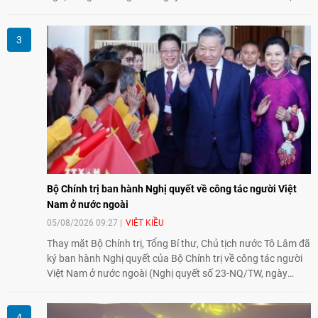
thành phố Hiroshima, Nhật Bản, tiếp tục khẳng định cam kết
đồng hành cùng với phong trào hoà bình của nhân dân
Nhật Bản và thế giới ủng hộ giải trừ vũ khí hạt nhân của Việt
Nam.
Bộ Chính trị ban hành Nghị quyết về công tác người Việt
Nam ở nước ngoài
05/08/2026 09:27
VIỆT KIỀU
Thay mặt Bộ Chính trị, Tổng Bí thư, Chủ tịch nước Tô Lâm đã
ký ban hành Nghị quyết của Bộ Chính trị về công tác người
Việt Nam ở nước ngoài (Nghị quyết số 23-NQ/TW, ngày
02/8/2026).