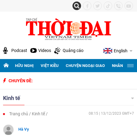
Podcast
Videos
Quảng cáo
English
HỮU NGHỊ
VIỆT KIỀU
CHUYỆN NGOẠI GIAO
NHÂN QUYỀN 
CHUYÊN ĐỀ:
Kỷ ni
Kinh tế
Trang chủ
Kinh tế
08:15 | 13/12/2023 GMT+7
Hà Vy