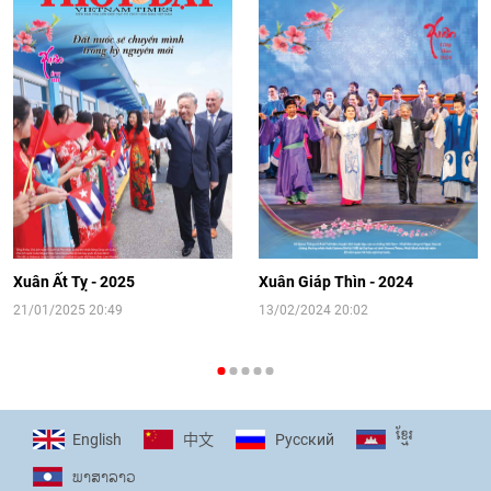
08:02
|
13/06/2026
Video: Cơ hội giao lưu quốc tế cho học
sinh Việt Nam tại trại hè Artek
14:41
|
12/06/2026
[Video] Đối ngoại nhân dân Thủ đô
hướng tới kết nối hiệu quả nguồn lực
người Việt Nam ở nước ngoài
Xuân Ất Tỵ - 2025
Xuân Giáp Thìn - 2024
16:58
|
10/06/2026
21/01/2025 20:49
13/02/2024 20:02
[Video] Plan International đồng hành
cùng thanh thiếu nhi tiên phong ứng
ខ្មែរ
English
Pусский
中文
phó với biến đổi khí hậu
ພາ​ສາ​ລາວ
17:07
|
09/06/2026