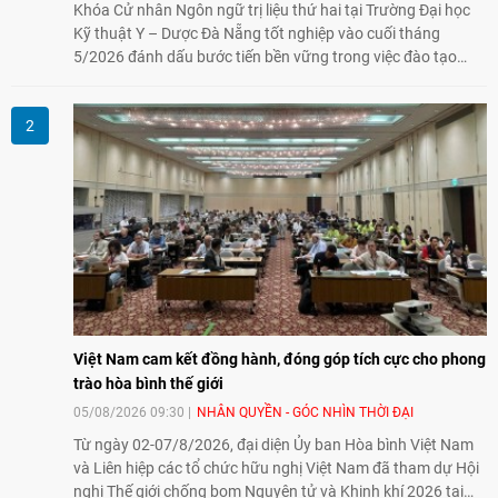
Khóa Cử nhân Ngôn ngữ trị liệu thứ hai tại Trường Đại học
Kỹ thuật Y – Dược Đà Nẵng tốt nghiệp vào cuối tháng
5/2026 đánh dấu bước tiến bền vững trong việc đào tạo
nguồn nhân lực chất lượng cao cho một chuyên ngành trẻ
tại Việt Nam.
Việt Nam cam kết đồng hành, đóng góp tích cực cho phong
trào hòa bình thế giới
05/08/2026 09:30
NHÂN QUYỀN - GÓC NHÌN THỜI ĐẠI
Từ ngày 02-07/8/2026, đại diện Ủy ban Hòa bình Việt Nam
và Liên hiệp các tổ chức hữu nghị Việt Nam đã tham dự Hội
nghị Thế giới chống bom Nguyên tử và Khinh khí 2026 tại