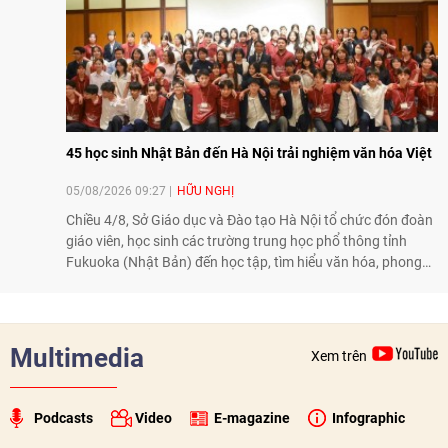
Thái Lan - Việt Nam ngày càng gắn bó, gần gũi.
45 học sinh Nhật Bản đến Hà Nội trải nghiệm văn hóa Việt
05/08/2026 09:27
HỮU NGHỊ
Chiều 4/8, Sở Giáo dục và Đào tạo Hà Nội tổ chức đón đoàn
giáo viên, học sinh các trường trung học phổ thông tỉnh
Fukuoka (Nhật Bản) đến học tập, tìm hiểu văn hóa, phong
tục tập quán Việt Nam.
Multimedia
Xem trên
Podcasts
Video
E-magazine
Infographic