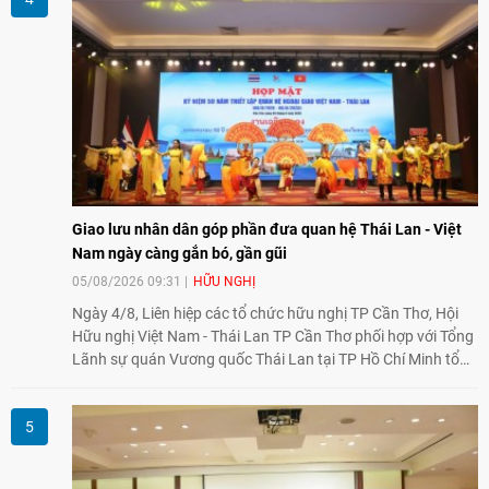
Giao lưu nhân dân góp phần đưa quan hệ Thái Lan - Việt
Nam ngày càng gắn bó, gần gũi
05/08/2026 09:31
HỮU NGHỊ
Ngày 4/8, Liên hiệp các tổ chức hữu nghị TP Cần Thơ, Hội
Hữu nghị Việt Nam - Thái Lan TP Cần Thơ phối hợp với Tổng
Lãnh sự quán Vương quốc Thái Lan tại TP Hồ Chí Minh tổ
chức họp mặt kỷ niệm 50 năm thiết lập quan hệ ngoại giao
Việt Nam - Thái Lan (1976-2026). Tại đây, nhấn mạnh vai trò
của giao lưu nhân dân, Tổng Lãnh sự Thái Lan cho biết các
hoạt động trao đổi về văn hóa, giáo dục, du lịch, ẩm thực,
nghệ thuật và giao lưu thanh niên đã góp phần đưa quan hệ