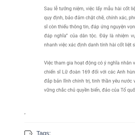
Sau lễ tưởng niệm, việc lấy mẫu hài cốt li
quy định, bảo đảm chặt chẽ, chính xác, ph
sĩ còn thiếu thông tin, đáp ứng nguyện vọ
đáp nghĩa” của dân tộc. Đây là nhiệm v
nhanh việc xác định danh tính hài cốt liệ
Việc tham gia hoạt động có ý nghĩa nhân vă
chiến sĩ Lữ đoàn 169 đối với các Anh hùn
đắp bản lĩnh chính trị, tinh thần yêu nước
vững chắc chủ quyền biển, đảo của Tổ quố
Tags: