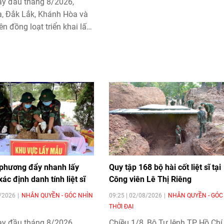
y đầu tháng 8/2026,
, Đắk Lắk, Khánh Hòa và
n đồng loạt triển khai lấy
hẩm hài cốt liệt sĩ chưa
được thông tin. Các mẫu
 được bàn giao để giám
bổ sung cơ sở dữ liệu,
ệc xác định danh tính liệt
 phương đẩy nhanh lấy
Quy tập 168 bộ hài cốt liệt sĩ tại
c định danh tính liệt sĩ
Công viên Lê Thị Riêng
8/2026
NHÂN QUYỀN - GÓC NHÌN
09:25 | 02/08/2026
NHÂN QUYỀN - GÓC
THỜI ĐẠI
y đầu tháng 8/2026,
Chiều 1/8, Bộ Tư lệnh TP Hồ Chí