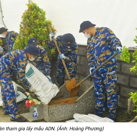
oàn tham gia lấy mẫu ADN. (Ảnh: Hoàng Phương)