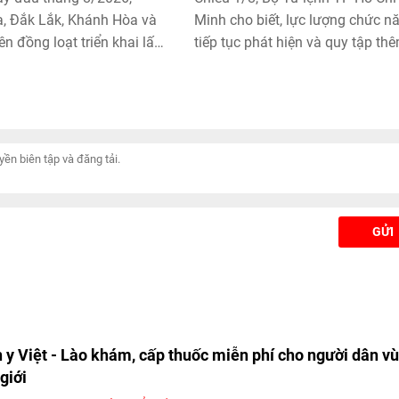
, Đắk Lắk, Khánh Hòa và
Minh cho biết, lực lượng chức n
n đồng loạt triển khai lấy
tiếp tục phát hiện và quy tập th
hẩm hài cốt liệt sĩ chưa
bộ hài cốt liệt sĩ tại Khu B, Công 
được thông tin. Các mẫu
Lê Thị Riêng, phường Hòa Hưng.
 được bàn giao để giám
Qua đó, tổng số hài cốt liệt sĩ đ
bổ sung cơ sở dữ liệu,
tìm thấy tại khu vực này từ ngày
ệc xác định danh tính liệt
23/6 đến nay nâng lên 168 bộ.
GỬI
 y Việt - Lào khám, cấp thuốc miễn phí cho người dân v
giới