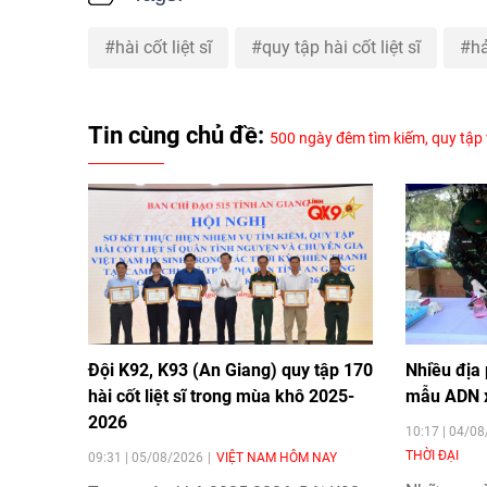
hài cốt liệt sĩ
quy tập hài cốt liệt sĩ
h
Tin cùng chủ đề:
500 ngày đêm tìm kiếm, quy tập và
Đội K92, K93 (An Giang) quy tập 170
Nhiều địa
hài cốt liệt sĩ trong mùa khô 2025-
mẫu ADN xá
2026
10:17 | 04/0
THỜI ĐẠI
09:31 | 05/08/2026
VIỆT NAM HÔM NAY