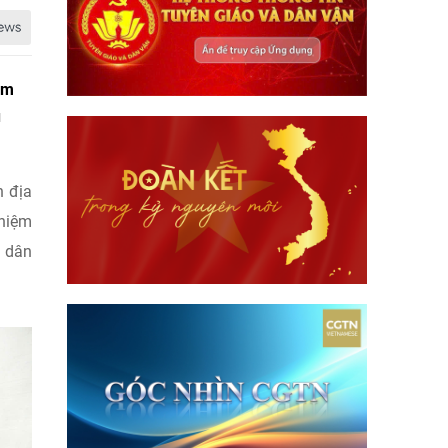
am
u
n địa
 niệm
g dân