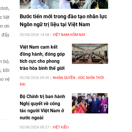
rình,
Bước tiến mới trong đào tạo nhân lực
 liệt
Ngôn ngữ trị liệu tại Việt Nam
ền ơn
m đẩy
05/08/2026 14:58
VIỆT NAM HÔM NAY
Việt Nam cam kết
đồng hành, đóng góp
tích cực cho phong
n bộ,
trào hòa bình thế giới
, bồi
05/08/2026 09:30
NHÂN QUYỀN - GÓC NHÌN THỜI
ảo vệ
ĐẠI
Bộ Chính trị ban hành
Nghị quyết về công
tác người Việt Nam ở
nước ngoài
05/08/2026 09:27
VIỆT KIỀU