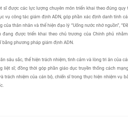
ệt sĩ được các lực lượng chuyên môn triển khai theo đúng quy t
ục vụ công tác giám định ADN, góp phần xác định danh tính các
ng của thân nhân và thể hiện đạo lý “Uống nước nhớ nguồn”, “Đ
ụ đang được triển khai theo chủ trương của Chính phủ nhằ
t sĩ bằng phương pháp giám định ADN.
n sâu sắc, thể hiện trách nhiệm, tình cảm và lòng tri ân của cá
g liệt sĩ; đồng thời góp phần giáo dục truyền thống cách mạng
 và trách nhiệm của cán bộ, chiến sĩ trong thực hiện nhiệm vụ b
c.