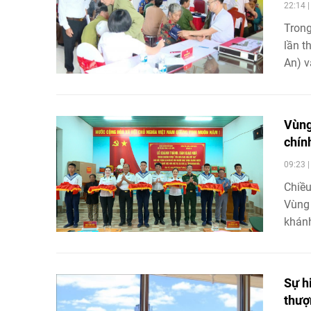
22:14 
Trong
lần t
An) v
Bolik
phươn
cấp t
Vùng
chín
09:23 
Chiều
Vùng 
khánh
hoạt 
Sự h
thượ