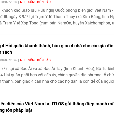
| 10/07/2026
NHỊP SỐNG BIỂN ĐẢO
 khuôn khổ Giao lưu Hữu nghị Quốc phòng biên giới Việt Nam -
hứ III, ngày 8-9/7 tại Trạm Y tế Thanh Thủy (xã Kim Bảng, tỉnh N
à Trạm Y tế Xop Tong (cụm bản NamOn, huyện Xaichomphon, t
hamsai), lực lượng quân y Việt Nam, quân y Lào và ngành y tế đ
g tổ chức chương trình khám bệnh, chữa bệnh, tư vấn sức khỏ
huốc miễn phí cho người dân khu vực biên giới.
 4 Hải quân khánh thành, bàn giao 4 nhà cho các gia đìn
h sách
| 08/07/2026
NHỊP SỐNG BIỂN ĐẢO
 7/7, tại xã Bác Ái và xã Bác Ái Tây (tỉnh Khánh Hòa), Bộ Tư lện
4 Hải quân phối hợp với cấp ủy, chính quyền địa phương tổ ch
 thành, bàn giao 4 căn nhà cho các hộ dân là con đẻ của ngườ
động kháng chiến bị nhiễm chất độc hóa học.
iện diện của Việt Nam tại ITLOS gửi thông điệp mạnh m
ng tôn pháp luật