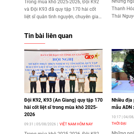
Những ngà
Trong mùa khô 2025-2026, Đội K92
Thanh Hóa
và Đội K93 đã quy tập 170 hài cốt
Thái Nguyê
liệt sĩ quân tình nguyện, chuyên gia
mẫu sinh p
Việt Nam hy sinh tại Campuchia và
xác định 
trên địa bàn tỉnh An Giang. Trong đó,
Tin bài liên quan
sinh phẩm
một hài cốt được xác định danh tính
định ADN, 
sau nhiều năm tìm kiếm.
phục vụ vi
sĩ.
Đội K92, K93 (An Giang) quy tập 170
Nhiều địa
hài cốt liệt sĩ trong mùa khô 2025-
mẫu ADN xá
2026
10:17 | 04/0
THỜI ĐẠI
09:31 | 05/08/2026
VIỆT NAM HÔM NAY
Những ngà
Trong mùa khô 2025-2026, Đội K92