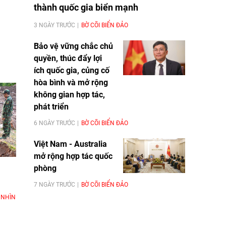
thành quốc gia biển mạnh
3 NGÀY TRƯỚC
BỜ CÕI BIỂN ĐẢO
Bảo vệ vững chắc chủ
quyền, thúc đẩy lợi
ích quốc gia, củng cố
hòa bình và mở rộng
không gian hợp tác,
phát triển
6 NGÀY TRƯỚC
BỜ CÕI BIỂN ĐẢO
Việt Nam - Australia
mở rộng hợp tác quốc
phòng
7 NGÀY TRƯỚC
BỜ CÕI BIỂN ĐẢO
 NHÌN