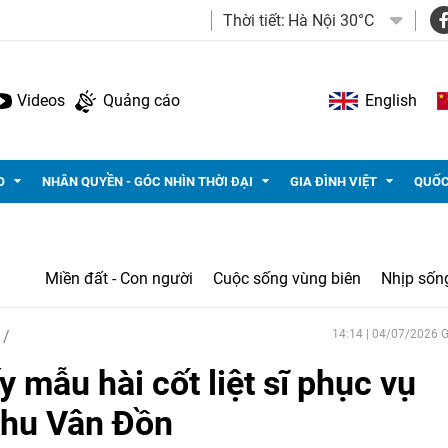
Thời tiết:
Hà Nội 30°C
Videos
Quảng cáo
English
O
NHÂN QUYỀN - GÓC NHÌN THỜI ĐẠI
GIA ĐÌNH VIỆT
QUỐC
Miền đất - Con người
Cuộc sống vùng biên
Nhịp sốn
14:14 | 04/07/2026
 mẫu hài cốt liệt sĩ phục vụ
khu Vân Đồn