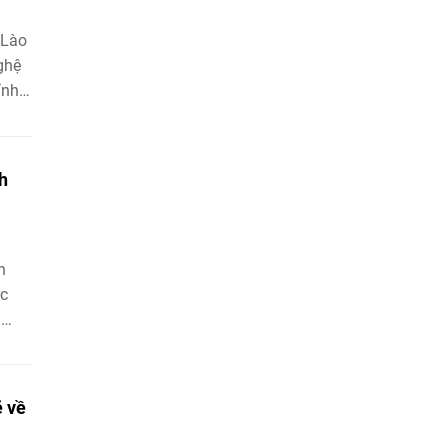
 Lào
ghệ
ỉnh
ịa
e và
h
h
ức
i
ẽ về