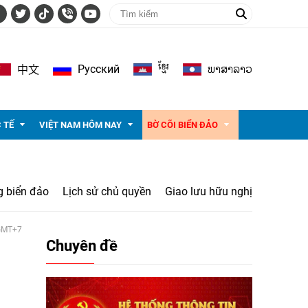
ខ្មែរ
ພາ​ສາ​ລາວ
Pусский
中文
 TẾ
VIỆT NAM HÔM NAY
BỜ CÕI BIỂN ĐẢO
g biển đảo
Lịch sử chủ quyền
Giao lưu hữu nghị
 GMT+7
Chuyên đề