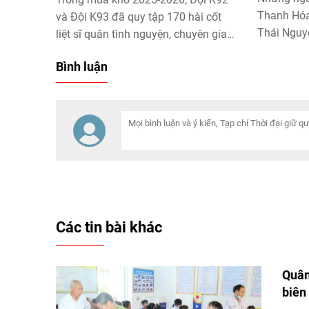
Thanh Hóa
và Đội K93 đã quy tập 170 hài cốt
Thái Nguyê
liệt sĩ quân tình nguyện, chuyên gia
mẫu sinh p
Việt Nam hy sinh tại Campuchia và
Bình luận
xác định 
trên địa bàn tỉnh An Giang. Trong đó,
sinh phẩm
một hài cốt được xác định danh tính
định ADN, 
sau nhiều năm tìm kiếm.
phục vụ vi
sĩ.
Các tin bài khác
Quân
biên 