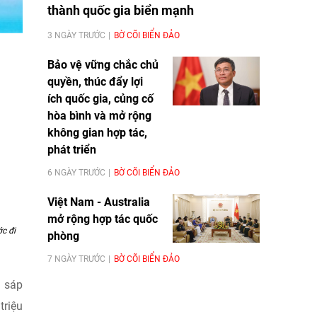
thành quốc gia biển mạnh
3 NGÀY TRƯỚC
BỜ CÕI BIỂN ĐẢO
Bảo vệ vững chắc chủ
quyền, thúc đẩy lợi
ích quốc gia, củng cố
hòa bình và mở rộng
không gian hợp tác,
phát triển
6 NGÀY TRƯỚC
BỜ CÕI BIỂN ĐẢO
Việt Nam - Australia
mở rộng hợp tác quốc
c đi
phòng
7 NGÀY TRƯỚC
BỜ CÕI BIỂN ĐẢO
c sáp
triệu