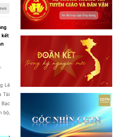
ông
 kết
an
.
ng Lê
à Tài
à Bạc
n bộ,