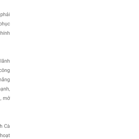
 phải
 phục
chính
 lãnh
 công
thắng
mạnh,
n, mở
nh Cà
 hoạt