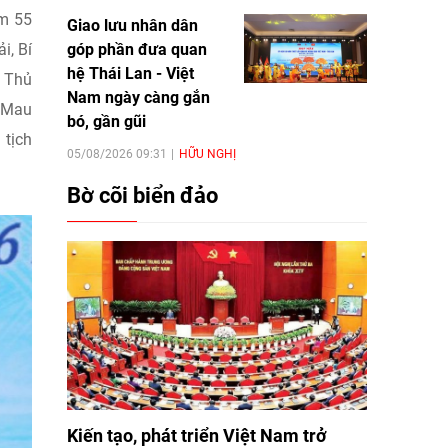
ồm 55
Giao lưu nhân dân
góp phần đưa quan
i, Bí
hệ Thái Lan - Việt
. Thủ
Nam ngày càng gắn
à Mau
bó, gần gũi
 tịch
05/08/2026 09:31
HỮU NGHỊ
Bờ cõi biển đảo
Kiến tạo, phát triển Việt Nam trở