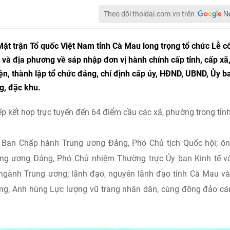
Theo dõi thoidai.com.vn trên
ặt trận Tổ quốc Việt Nam tỉnh Cà Mau long trọng tổ chức Lễ c
và địa phương về sáp nhập đơn vị hành chính cấp tỉnh, cấp xã,
ện, thành lập tổ chức đảng, chỉ định cấp ủy, HĐND, UBND, Ủy b
g, đặc khu.
iếp kết hợp trực tuyến đến 64 điểm cầu các xã, phường trong tỉnh
 Ban Chấp hành Trung ương Đảng, Phó Chủ tịch Quốc hội; ô
ng ương Đảng, Phó Chủ nhiệm Thường trực Ủy ban Kinh tế v
 ngành Trung ương; lãnh đạo, nguyên lãnh đạo tỉnh Cà Mau v
ùng, Anh hùng Lực lượng vũ trang nhân dân, cùng đông đảo cá