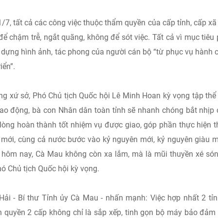
/7, tất cả các công việc thuộc thẩm quyền của cấp tỉnh, cấp xã
để chậm trễ, ngắt quãng, không để sót việc. Tất cả vì mục tiêu
o dựng hình ảnh, tác phong của người cán bộ “từ phục vụ hành 
iển”.
ơng xứ sở, Phó Chủ tịch Quốc hội Lê Minh Hoan kỳ vọng tập thể
 lao động, bà con Nhân dân toàn tỉnh sẽ nhanh chóng bắt nhịp
 lòng hoàn thành tốt nhiệm vụ được giao, góp phần thực hiện 
oạn mới, cùng cả nước bước vào kỷ nguyên mới, kỷ nguyên giàu 
ừ hôm nay, Cà Mau không còn xa lắm, mà là mũi thuyền xé só
hó Chủ tịch Quốc hội kỳ vọng.
ải - Bí thư Tỉnh ủy Cà Mau - nhấn mạnh: Việc hợp nhất 2 tỉ
h quyền 2 cấp không chỉ là sắp xếp, tinh gọn bộ máy bảo đảm