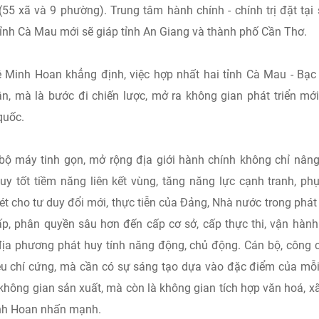
55 xã và 9 phường). Trung tâm hành chính - chính trị đặt tại 
h Cà Mau mới sẽ giáp tỉnh An Giang và thành phố Cần Thơ.
Lê Minh Hoan khẳng định, việc hợp nhất hai tỉnh Cà Mau - Bạc
n, mà là bước đi chiến lược, mở ra không gian phát triển mới
quốc.
 bộ máy tinh gọn, mở rộng địa giới hành chính không chỉ nân
uy tốt tiềm năng liên kết vùng, tăng năng lực cạnh tranh, ph
t cho tư duy đổi mới, thực tiễn của Đảng, Nhà nước trong phát 
p, phân quyền sâu hơn đến cấp cơ sở, cấp thực thi, vận hành
ể địa phương phát huy tính năng động, chủ động. Cán bộ, công 
êu chí cứng, mà cần có sự sáng tạo dựa vào đặc điểm của mỗi
không gian sản xuất, mà còn là không gian tích hợp văn hoá, xã
inh Hoan nhấn mạnh.