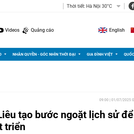
Thời tiết:
Hà Nội 30°C
Videos
Quảng cáo
English
O
NHÂN QUYỀN - GÓC NHÌN THỜI ĐẠI
GIA ĐÌNH VIỆT
QUỐC
09:00 | 01/07/2025
iêu tạo bước ngoặt lịch sử để
 triển