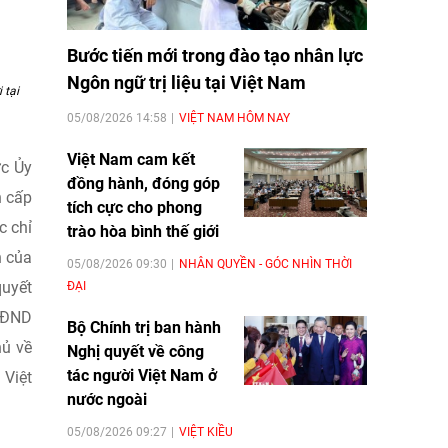
Bước tiến mới trong đào tạo nhân lực
Ngôn ngữ trị liệu tại Việt Nam
 tại
05/08/2026 14:58
VIỆT NAM HÔM NAY
Việt Nam cam kết
ực Ủy
đồng hành, đóng góp
h cấp
tích cực cho phong
c chỉ
trào hòa bình thế giới
h của
05/08/2026 09:30
NHÂN QUYỀN - GÓC NHÌN THỜI
quyết
ĐẠI
 HĐND
Bộ Chính trị ban hành
hủ về
Nghị quyết về công
tác người Việt Nam ở
 Việt
nước ngoài
05/08/2026 09:27
VIỆT KIỀU