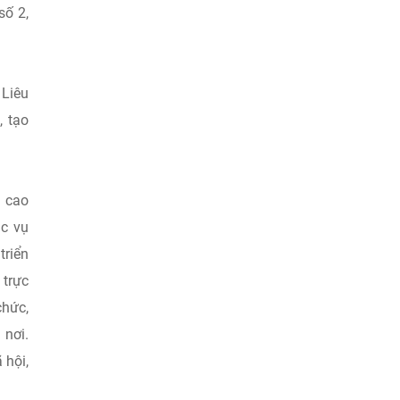
số 2,
 Liêu
, tạo
g cao
ục vụ
triển
 trực
chức,
 nơi.
 hội,