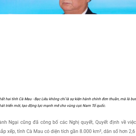
ất hai tỉnh Cà Mau - Bạc Liêu không chỉ là sự kiện hành chính đơn thuần, mà là bướ
phát triển mới, tạo động lực mạnh mẽ cho vùng cực Nam Tổ quốc.
ành Ngại cũng đã công bố các Nghị quyết, Quyết định về việ
ắp xếp, tỉnh Cà Mau có diện tích gần 8.000 km², dân số hơn 2,6 