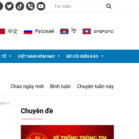
ខ្មែរ
ພາ​ສາ​ລາວ
Pусский
中文
 TẾ
VIỆT NAM HÔM NAY
BỜ CÕI BIỂN ĐẢO
Chào ngày mới
Bình luận
Chuyện tuần này
 GMT+7
Chuyên đề