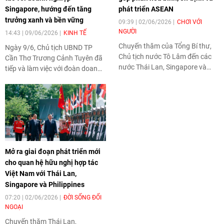
Singapore, hướng đến tăng
phát triển ASEAN
trưởng xanh và bền vững
09:39 | 02/06/2026
CHƠI VỚI
NGƯỜI
14:43 | 09/06/2026
KINH TẾ
Chuyến thăm của Tổng Bí thư,
Ngày 9/6, Chủ tịch UBND TP
Chủ tịch nước Tô Lâm đến các
Cần Thơ Trương Cảnh Tuyên đã
nước Thái Lan, Singapore và
tiếp và làm việc với đoàn doanh
Philippines cho thấy Việt Nam
nghiệp Singapore đến tìm hiểu
đang định vị vai trò dẫn dắt và
cơ hội hợp tác, đầu tư tại địa
điều phối tích cực hơn trong
phương. Cuộc gặp diễn ra trong
Hiệp hội Các quốc gia Đông
bối cảnh quan hệ Đối tác chiến
Nam Á (ASEAN). Đây là đánh giá
lược toàn diện Việt Nam -
được chuyên gia phân tích an
Singapore đang phát triển mạnh
ninh chiến lược Collins Chong
mẽ, mở ra nhiều triển vọng hợp
Yew Keat thuộc Đại học Malaya
Mở ra giai đoạn phát triển mới
tác mới giữa Cần Thơ và cộng
đưa ra trong cuộc trao đổi với
cho quan hệ hữu nghị hợp tác
đồng doanh nghiệp Singapore.
phóng viên tại Kuala Lumpur
Việt Nam với Thái Lan,
ngày 1/6.
Singapore và Philippines
07:20 | 02/06/2026
ĐỜI SỐNG ĐỐI
NGOẠI
Chuyến thăm Thái Lan,