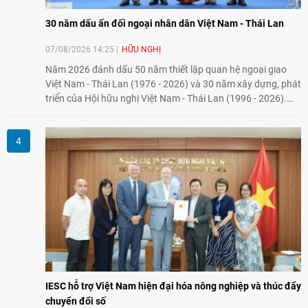
30 năm dấu ấn đối ngoại nhân dân Việt Nam - Thái Lan
07/08/2026 14:25
HỮU NGHỊ
Năm 2026 đánh dấu 50 năm thiết lập quan hệ ngoại giao
Việt Nam - Thái Lan (1976 - 2026) và 30 năm xây dựng, phát
triển của Hội hữu nghị Việt Nam - Thái Lan (1996 - 2026).
Trong dòng chảy quan hệ hai nước, Hội đã kiên trì vun đắp
tình hữu nghị, đồng thời từng bước mở rộng hoạt động từ
giao lưu truyền thống sang kết nối địa phương, doanh
nghiệp, giáo dục, văn hóa và thế hệ trẻ, góp phần tăng
cường sự hiểu biết và hợp tác giữa nhân dân hai nước.
IESC hỗ trợ Việt Nam hiện đại hóa nông nghiệp và thúc đẩy
chuyển đổi số