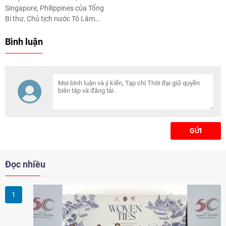
Singapore, Philippines của Tổng
Bí thư, Chủ tịch nước Tô Lâm
đạt nhiều kết quả quan trọng,
thúc đẩy hợp tác và vai trò quốc
Bình luận
tế của Việt Nam.
GỬI
Đọc nhiều