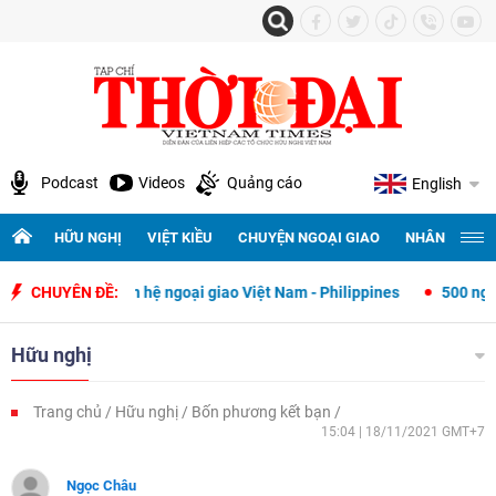
Podcast
Videos
Quảng cáo
English
HỮU NGHỊ
VIỆT KIỀU
CHUYỆN NGOẠI GIAO
NHÂN QUYỀN 
uan hệ ngoại giao Việt Nam - Philippines
CHUYÊN ĐỀ:
500 ngày đêm tìm kiếm, q
Hữu nghị
Trang chủ
Hữu nghị
Bốn phương kết bạn
15:04 | 18/11/2021 GMT+7
Ngọc Châu