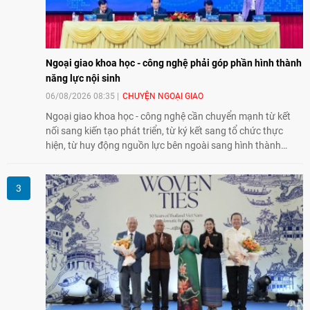
Ngoại giao khoa học - công nghệ phải góp phần hình thành
năng lực nội sinh
06/08/2026 08:35
CHUYỆN NGOẠI GIAO
Ngoại giao khoa học - công nghệ cần chuyển mạnh từ kết
nối sang kiến tạo phát triển, từ ký kết sang tổ chức thực
hiện, từ huy động nguồn lực bên ngoài sang hình thành
năng lực nội sinh, qua đó góp phần đưa khoa học, công
nghệ, đổi mới sáng tạo và chuyển đổi số trở thành động lực
phát triển đất nước.