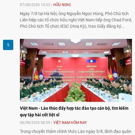
07/08/2026 14:33
HỮU NGHỊ
Ngày 7/8 tại Hà Nội, ông Nguyễn Ngọc Hùng, Phó Chủ tịch
Liên hiệp các tổ chức hữu nghị Việt Nam tiếp ông Chad Ford,
Phó Chủ tịch Tổ chức IESC (Hoa Kỳ), trao Giấy đăng ký
thành lập Văn phòng Đại diện của IESC tại Việt Nam và trao
đổi về định hướng triển khai Dự án "Mở rộng Thương mại
Nông nghiệp và An toàn thực phẩm Hoa Kỳ - Việt Nam",
hướng tới thúc đẩy chuyển đổi số, hiện đại hóa nông nghiệp
và mở rộng hợp tác phát triển giữa hai nước.
Việt Nam - Lào thúc đẩy hợp tác đào tạo cán bộ, tìm kiếm
quy tập hài cốt liệt sĩ
06/08/2026 08:29
VIỆT NAM HÔM NAY
Trong chuyến thăm chính thức Lào ngày 5/8, lãnh đạo quân