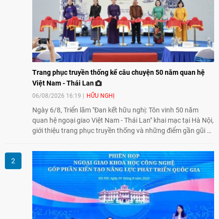
Trang phục truyền thống kể câu chuyện 50 năm quan hệ
Việt Nam - Thái Lan
06/08/2026 16:19
HỮU NGHỊ
Ngày 6/8, Triển lãm "Đan kết hữu nghị: Tôn vinh 50 năm
quan hệ ngoại giao Việt Nam - Thái Lan" khai mạc tại Hà Nội,
giới thiệu trang phục truyền thống và những điểm gần gũi về
văn hóa giữa hai nước. Sự kiện cũng nhấn mạnh vai trò của
giao lưu nhân dân trong chặng đường nửa thế kỷ quan hệ
song phương.