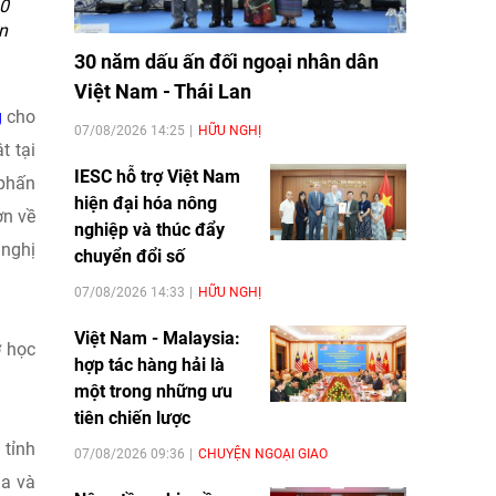
10
n
30 năm dấu ấn đối ngoại nhân dân
Việt Nam - Thái Lan
g
cho
07/08/2026 14:25
HỮU NGHỊ
t tại
IESC hỗ trợ Việt Nam
 phấn
hiện đại hóa nông
ơn về
nghiệp và thúc đẩy
 nghị
chuyển đổi số
07/08/2026 14:33
HỮU NGHỊ
Việt Nam - Malaysia:
ợ học
hợp tác hàng hải là
một trong những ưu
tiên chiến lược
 tỉnh
07/08/2026 09:36
CHUYỆN NGOẠI GIAO
ia và