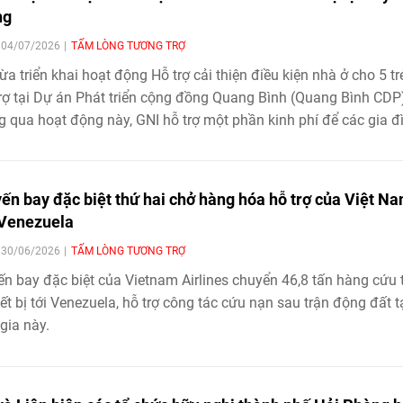
ng
| 04/07/2026
TẤM LÒNG TƯƠNG TRỢ
ừa triển khai hoạt động Hỗ trợ cải thiện điều kiện nhà ở cho 5 t
rợ tại Dự án Phát triển cộng đồng Quang Bình (Quang Bình CDP
 qua hoạt động này, GNI hỗ trợ một phần kinh phí để các gia đ
hữa hoặc xây dựng nhà ở phù hợp với điều kiện thực tế
ến bay đặc biệt thứ hai chở hàng hóa hỗ trợ của Việt N
Venezuela
| 30/06/2026
TẤM LÒNG TƯƠNG TRỢ
n bay đặc biệt của Vietnam Airlines chuyển 46,8 tấn hàng cứu 
iết bị tới Venezuela, hỗ trợ công tác cứu nạn sau trận động đất t
gia này.