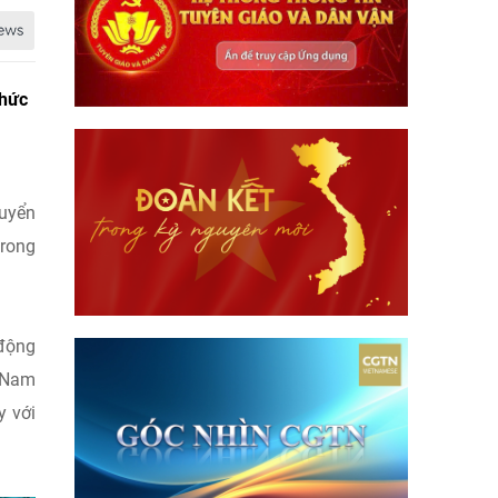
chức
tuyển
trong
 động
 Nam
y với