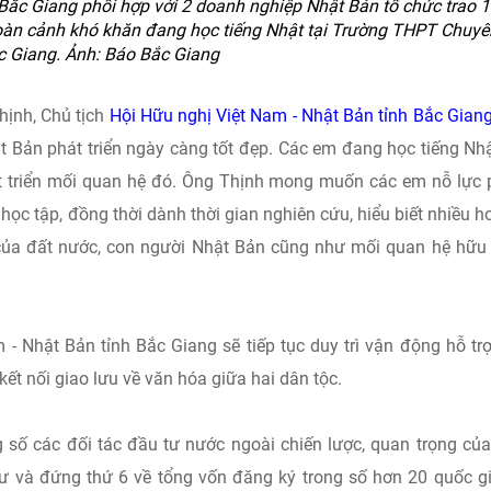
 Bắc Giang phối hợp với 2 doanh nghiệp Nhật Bản tổ chức trao 
hoàn cảnh khó khăn đang học tiếng Nhật tại Trường THPT Chuyê
c Giang. Ảnh: Báo Bắc Giang
hịnh, Chủ tịch
Hội Hữu nghị Việt Nam - Nhật Bản tỉnh Bắc Gian
t Bản phát triển ngày càng tốt đẹp. Các em đang học tiếng Nhậ
 phát triển mối quan hệ đó. Ông Thịnh mong muốn các em nỗ lực
ọc tập, đồng thời dành thời gian nghiên cứu, hiểu biết nhiều h
p của đất nước, con người Nhật Bản cũng như mối quan hệ hữu
m - Nhật Bản tỉnh Bắc Giang sẽ tiếp tục duy trì vận động hỗ tr
t nối giao lưu về văn hóa giữa hai dân tộc.
g số các đối tác đầu tư nước ngoài chiến lược, quan trọng của
ư và đứng thứ 6 về tổng vốn đăng ký trong số hơn 20 quốc g