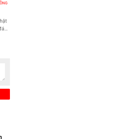
ĐỒNG
hật
đá
 Đại
lần
g
nh
n