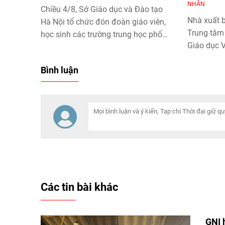
NHÂN
Chiều 4/8, Sở Giáo dục và Đào tạo
Nhà xuất 
Hà Nội tổ chức đón đoàn giáo viên,
Trung tâm 
học sinh các trường trung học phổ
Giáo dục V
thông tỉnh Fukuoka (Nhật Bản) đến
kết thỏa 
học tập, tìm hiểu văn hóa, phong tục
Bình luận
rộng hoạt
tập quán Việt Nam.
và phát tri
Thỏa thuậ
hỗ trợ cộn
ngoài tiếp
thống, đồn
giáo dục v
hai quốc g
Các tin bài khác
GNI h