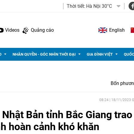
Thời tiết:
Hà Nội 30°C
Videos
Quảng cáo
English
O
NHÂN QUYỀN - GÓC NHÌN THỜI ĐẠI
GIA ĐÌNH VIỆT
QUỐC
Bốn phươn
08:24 | 18/11/2023
 Nhật Bản tỉnh Bắc Giang trao
nh hoàn cảnh khó khăn