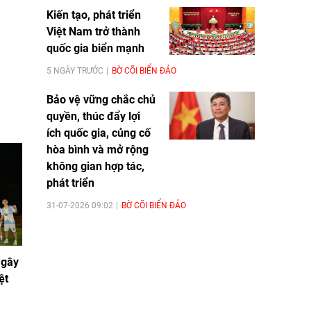
Kiến tạo, phát triển
Việt Nam trở thành
quốc gia biển mạnh
5 NGÀY TRƯỚC
BỜ CÕI BIỂN ĐẢO
Bảo vệ vững chắc chủ
quyền, thúc đẩy lợi
ích quốc gia, củng cố
hòa bình và mở rộng
không gian hợp tác,
phát triển
31-07-2026 09:02
BỜ CÕI BIỂN ĐẢO
 gây
ệt