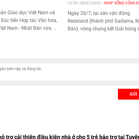
12:54 | 28/07/2026
NHỊP SỐNG CỘNG 
bản Giáo dục Việt Nam và
Ngày 26/7, tại sân vận động
Xúc tiến Hợp tác Văn hóa,
Redsland (thành phố Saitama, N
iệt Nam - Nhật Bản vừa ký
Bản), vòng chung kết Giải bóng 
thuận hợp tác nhằm mở
từ thiện gây quỹ xây dựng Chùa
 động xuất bản, phát hành
Ân Tokyo – FAVIJA Charity Cup 
ển học liệu tại Nhật Bản.
thứ 4 đã diễn ra thành công tron
n được kỳ vọng góp phần
không khí sôi nổi, thắm đượm ti
g đồng người Việt ở nước
thần thể thao và lòng nhân ái.
 cận nguồn học liệu chính
g thời thúc đẩy hợp tác
à giao lưu văn hóa giữa
GỬI
ia.
ỗ trợ cải thiện điều kiện nhà ở cho 5 trẻ bảo trợ tại Tuyê