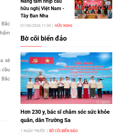
Nâng tầm nhịp cầu
hữu nghị Việt Nam -
Tây Ban Nha
o Bắc
07/08/2026 11:00
HỮU NGHỊ
 phẩm
Bờ cõi biển đảo
ia sẻ
à cầu
h Bắc
Hơn 230 y, bác sĩ chăm sóc sức khỏe
quân, dân Trường Sa
1 NGÀY TRƯỚC
BỜ CÕI BIỂN ĐẢO