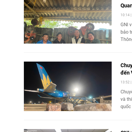
Qua
10:14 
GNI v
bảo t
Thông
sửa c
Chuy
đến 
13:52 
Chuyế
và th
quốc 