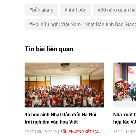
bắc giang
nhật bản
50 năm quan hệ 
Hội hữu nghị Việt Nam - Nhật Bản tỉnh Bắc Gian
Tin bài liên quan
45 học sinh Nhật Bản đến Hà Nội
Nhà xuất 
trải nghiệm văn hóa Việt
hợp tác VJ
09:27 | 05/08/2026
BỐN PHƯƠNG KẾT BẠN
13:00 | 19/0