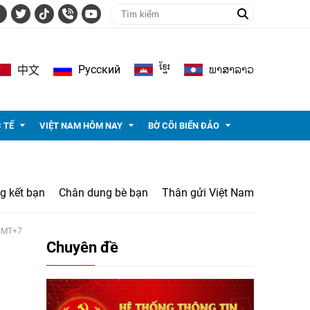
ខ្មែរ
ພາ​ສາ​ລາວ
Pусский
中文
 TẾ
VIỆT NAM HÔM NAY
BỜ CÕI BIỂN ĐẢO
g kết bạn
Chân dung bè bạn
Thân gửi Việt Nam
 GMT+7
Chuyên đề