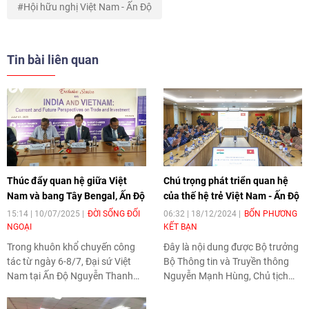
Hội hữu nghị Việt Nam - Ấn Độ
Tin bài liên quan
Thúc đẩy quan hệ giữa Việt
Chú trọng phát triển quan hệ
Nam và bang Tây Bengal, Ấn Độ
của thế hệ trẻ Việt Nam - Ấn Độ
15:14 | 10/07/2025
ĐỜI SỐNG ĐỐI
06:32 | 18/12/2024
BỐN PHƯƠNG
NGOẠI
KẾT BẠN
Trong khuôn khổ chuyến công
Đây là nội dung được Bộ trưởng
tác từ ngày 6-8/7, Đại sứ Việt
Bộ Thông tin và Truyền thông
Nam tại Ấn Độ Nguyễn Thanh
Nguyễn Mạnh Hùng, Chủ tịch
Hải mong muốn thúc đẩy hơn
Hội hữu nghị Việt Nam - Ấn Độ
nữa hợp tác kinh tế, thương mại,
gợi mở tại buổi tiếp Đoàn đại