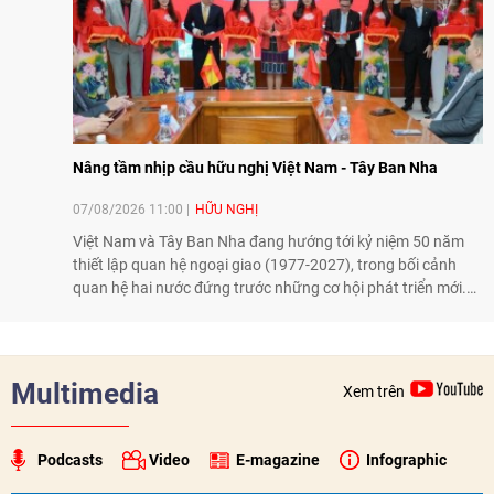
Nâng tầm nhịp cầu hữu nghị Việt Nam - Tây Ban Nha
07/08/2026 11:00
HỮU NGHỊ
Việt Nam và Tây Ban Nha đang hướng tới kỷ niệm 50 năm
thiết lập quan hệ ngoại giao (1977-2027), trong bối cảnh
quan hệ hai nước đứng trước những cơ hội phát triển mới.
Cùng với đối ngoại Đảng và ngoại giao Nhà nước, đối ngoại
nhân dân có vai trò quan trọng trong việc củng cố nền tảng
xã hội, tăng cường hiểu biết, tin cậy và gắn bó giữa nhân
dân hai nước.
Multimedia
Xem trên
Podcasts
Video
E-magazine
Infographic