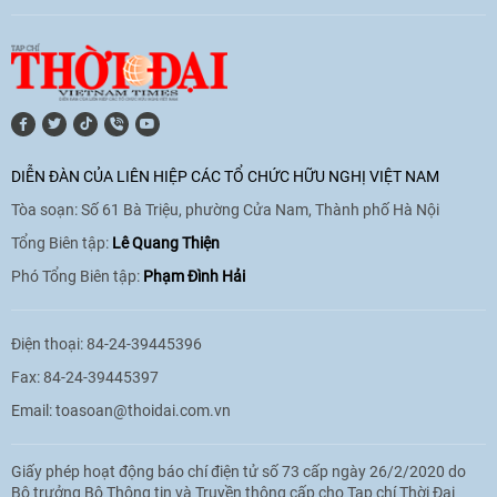
[Video] Lào dành ưu tiên hàng đầu cho
quan hệ với Việt Nam
11:01
|
09/06/2026
DIỄN ĐÀN CỦA LIÊN HIỆP CÁC TỔ CHỨC HỮU NGHỊ VIỆT NAM
Tòa soạn: Số 61 Bà Triệu, phường Cửa Nam, Thành phố Hà Nội
[Video] Doanh nghiệp Hoa Kỳ hỗ trợ
Việt Nam xác định danh tính người mất
Tổng Biên tập:
Lê Quang Thiện
tích trong chiến tranh
Phó Tổng Biên tập:
Phạm Đình Hải
20:38
|
02/06/2026
Điện thoại: 84-24-39445396
Fax: 84-24-39445397
Email:
toasoan@thoidai.com.vn
Giấy phép hoạt động báo chí điện tử số 73 cấp ngày 26/2/2020 do
Bộ trưởng Bộ Thông tin và Truyền thông cấp cho Tạp chí Thời Đại