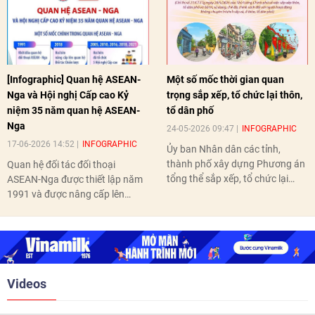
[Infographic] Quan hệ ASEAN-
Một số mốc thời gian quan
Nga và Hội nghị Cấp cao Kỷ
trọng sắp xếp, tổ chức lại thôn,
niệm 35 năm quan hệ ASEAN-
tổ dân phố
Nga
24-05-2026 09:47
INFOGRAPHIC
17-06-2026 14:52
INFOGRAPHIC
Ủy ban Nhân dân các tỉnh,
thành phố xây dựng Phương án
Quan hệ đối tác đối thoại
tổng thể sắp xếp, tổ chức lại
ASEAN-Nga được thiết lập năm
thôn, tổ dân phố hoàn thành
1991 và được nâng cấp lên
trước ngày 10/6/2026.
quan hệ Đối tác chiến lược năm
2018. Hai bên đã tổ chức 5 Hội
nghị Cấp cao vào các năm 2005,
2010, 2016, 2018, 2021.
Videos