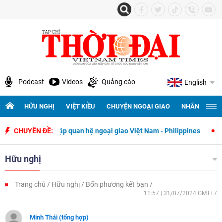
Podcast
Videos
Quảng cáo
English
HỮU NGHỊ
VIỆT KIỀU
CHUYỆN NGOẠI GIAO
NHÂN QUYỀN 
 thiết lập quan hệ ngoại giao Việt Nam - Philippines
CHUYÊN ĐỀ:
500 ngày đêm
Hữu nghị
Trang chủ
Hữu nghị
Bốn phương kết bạn
11:57 | 31/07/2024 GMT+7
Minh Thái (tổng hợp)