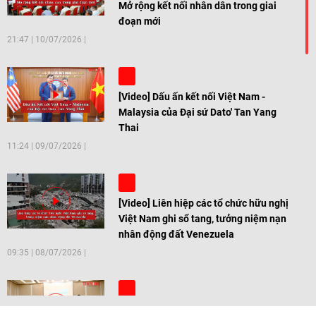
Mở rộng kết nối nhân dân trong giai
đoạn mới
21:47
|
10/07/2026
[Video] Dấu ấn kết nối Việt Nam -
Malaysia của Đại sứ Dato' Tan Yang
Thai
11:24
|
09/07/2026
[Video] Liên hiệp các tổ chức hữu nghị
Việt Nam ghi sổ tang, tưởng niệm nạn
nhân động đất Venezuela
09:35
|
08/07/2026
[Video] Trẻ em Đông Á cùng kiến tạo