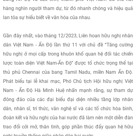
hàng nghìn người tham dự, từ đó nhanh chóng và hiệu quả
lan tỏa sự hiểu biết về văn hóa của nhau.
Gần đây nhất, vào tháng 12/2023, Liên hoan hữu nghị nhân
dân Việt Nam - Ấn Độ lần thứ 11 với chủ đề “Tăng cường
hữu nghị ở mọi cấp trong khuôn khổ quan hệ đối tác chiến
lược toàn diện Việt Nam-Ấn Độ” được tổ chức trọng thể tại
thủ phủ Chennai của bang Tamil Nadu, miền Nam Ấn Độ.
Phát biểu tại lễ khai mạc, Phó Chủ tịch Hội hữu nghị Việt
Nam - Ấn Độ Hà Minh Huệ nhấn mạnh rằng, sự tham dự
đông đảo của các đại biểu đại diện nhiều tầng lớp nhân
dân, nhân sĩ, trí thức, văn nghệ sĩ và các tổ chức hòa bình,
đoàn kết và hữu nghị của hai nước đã làm nên một diễn đàn
trao đổi cởi mở, thân tình, góp phần thúc đẩy quan hệ hữu
nghị truyền thống giữa nhân dân hai nước.