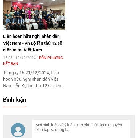
đầu tư, giữa Việt Nam và bang
biểu nhân dân Ấn Độ tham dự
Tây Bengal của Ấn Độ.
Liên hoan hữu nghị nhân dân
Việt Nam - Ấn Độ lần thứ 12,
ngày 17/12 tại Hà Nội.
Liên hoan hữu nghị nhân dân
Việt Nam - Ấn Độ lần thứ 12 sẽ
diễn ra tại Việt Nam
15:06 | 13/12/2024
BỐN PHƯƠNG
KẾT BẠN
Từ ngày 16-21/12/2024, Liên
hoan hữu nghị nhân dân Việt
Nam - Ấn Độ lần thứ 12 sẽ diễn
ra tại Hà Nội, Vĩnh Phúc và
Thành phố Hồ Chí Minh
Bình luận
(TP.HCM). Đây là hoạt động
thường niên do Liên hiệp các tổ
chức hữu nghị Việt Nam phối
hợp cùng Hội hữu nghị Việt Nam
- Ấn Độ, Tổ chức Hòa bình và
Đoàn kết toàn Ấn Độ (AIPSO) tổ