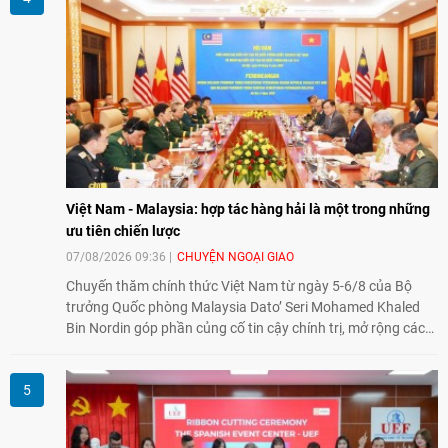
hướng tới thúc đẩy chuyển đổi số, hiện đại hóa nông nghiệp
và mở rộng hợp tác phát triển giữa hai nước.
Việt Nam - Malaysia: hợp tác hàng hải là một trong những
ưu tiên chiến lược
07/08/2026 09:36
CHUYỆN NGOẠI GIAO
Chuyến thăm chính thức Việt Nam từ ngày 5-6/8 của Bộ
trưởng Quốc phòng Malaysia Dato’ Seri Mohamed Khaled
Bin Nordin góp phần củng cố tin cậy chính trị, mở rộng các
lĩnh vực hợp tác và thúc đẩy quan hệ quốc phòng Việt Nam -
Malaysia theo hướng ngày càng thực chất.