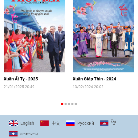
08:02
|
13/06/2026
Video: Cơ hội giao lưu quốc tế cho học
sinh Việt Nam tại trại hè Artek
14:41
|
12/06/2026
[Video] Đối ngoại nhân dân Thủ đô
hướng tới kết nối hiệu quả nguồn lực
người Việt Nam ở nước ngoài
Xuân Ất Tỵ - 2025
Xuân Giáp Thìn - 2024
16:58
|
10/06/2026
21/01/2025 20:49
13/02/2024 20:02
[Video] Plan International đồng hành
cùng thanh thiếu nhi tiên phong ứng
ខ្មែរ
English
Pусский
中文
phó với biến đổi khí hậu
ພາ​ສາ​ລາວ
17:07
|
09/06/2026