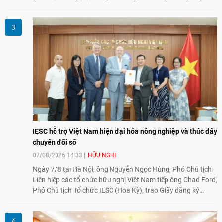
văn hóa giữa hai nước. Sự kiện cũng nhấn mạnh vai trò của
giao lưu nhân dân trong chặng đường nửa thế kỷ quan hệ
song phương.
IESC hỗ trợ Việt Nam hiện đại hóa nông nghiệp và thúc đẩy
chuyển đổi số
07/08/2026 14:33
HỮU NGHỊ
Ngày 7/8 tại Hà Nội, ông Nguyễn Ngọc Hùng, Phó Chủ tịch
Liên hiệp các tổ chức hữu nghị Việt Nam tiếp ông Chad Ford,
Phó Chủ tịch Tổ chức IESC (Hoa Kỳ), trao Giấy đăng ký
thành lập Văn phòng Đại diện của IESC tại Việt Nam và trao
đổi về định hướng triển khai Dự án "Mở rộng Thương mại
Nông nghiệp và An toàn thực phẩm Hoa Kỳ - Việt Nam",