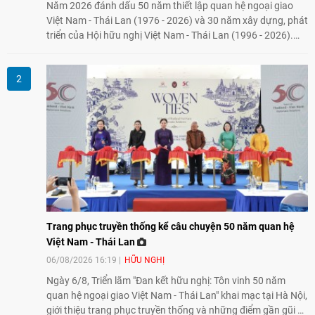
Năm 2026 đánh dấu 50 năm thiết lập quan hệ ngoại giao
Việt Nam - Thái Lan (1976 - 2026) và 30 năm xây dựng, phát
triển của Hội hữu nghị Việt Nam - Thái Lan (1996 - 2026).
Trong dòng chảy quan hệ hai nước, Hội đã kiên trì vun đắp
tình hữu nghị, đồng thời từng bước mở rộng hoạt động từ
giao lưu truyền thống sang kết nối địa phương, doanh
nghiệp, giáo dục, văn hóa và thế hệ trẻ, góp phần tăng
cường sự hiểu biết và hợp tác giữa nhân dân hai nước.
Trang phục truyền thống kể câu chuyện 50 năm quan hệ
Việt Nam - Thái Lan
06/08/2026 16:19
HỮU NGHỊ
Ngày 6/8, Triển lãm "Đan kết hữu nghị: Tôn vinh 50 năm
quan hệ ngoại giao Việt Nam - Thái Lan" khai mạc tại Hà Nội,
giới thiệu trang phục truyền thống và những điểm gần gũi về