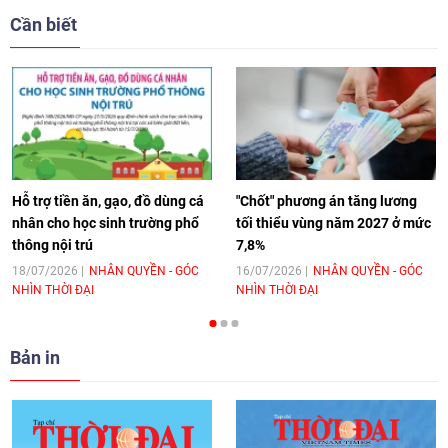
giải pháp cho những thách thức chung
Cần biết
17:44
|
27/06/2026
[Video] Âm nhạc flamenco gắn kết văn
hoá Việt Nam - Tây Ban Nha
11:10
|
17/06/2026
Hỗ trợ tiền ăn, gạo, đồ dùng cá
"Chốt" phương án tăng lương
nhân cho học sinh trường phổ
tối thiểu vùng năm 2027 ở mức
thông nội trú
7,8%
[Video] Trao tặng Kỷ niệm chương "Vì
hòa bình, hữu nghị giữa các dân tộc"
18/07/2026
NHÂN QUYỀN - GÓC
16/07/2026
NHÂN QUYỀN - GÓC
NHÌN THỜI ĐẠI
NHÌN THỜI ĐẠI
cho Đại sứ Hungary tại Việt Nam
17:25
|
13/06/2026
Bản in
[Video] Nhân dân Việt Nam luôn trân
trọng tình cảm của nước Nga