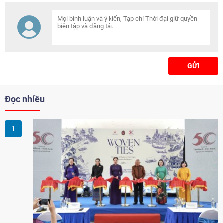
đồng, tăng 17,9%, tạo nền tảng
để ngành hoàn thành các mục
tiêu tăng trưởng trong năm.
GỬI
Đọc nhiều