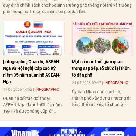
quy định chính sách cho học sinh trường phổ thông nội trú và trường
phổ thông nội trú tại các xã biên giới đất liền.
[Infographic] Quan hệ ASEAN-
Một số mốc thời gian quan
Nga và Hội nghị Cấp cao Kỷ
trọng sắp xếp, tổ chức lại thôn,
niệm 35 năm quan hệ ASEAN-
tổ dân phố
Nga
24-05-2026 09:47
INFOGRAPHIC
17-06-2026 14:52
INFOGRAPHIC
Ủy ban Nhân dân các tỉnh,
thành phố xây dựng Phương án
Quan hệ đối tác đối thoại
tổng thể sắp xếp, tổ chức lại
ASEAN-Nga được thiết lập năm
thôn, tổ dân phố hoàn thành
1991 và được nâng cấp lên
trước ngày 10/6/2026.
quan hệ Đối tác chiến lược năm
2018. Hai bên đã tổ chức 5 Hội
nghị Cấp cao vào các năm 2005,