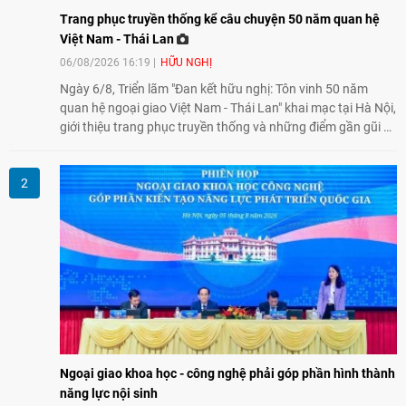
Trang phục truyền thống kể câu chuyện 50 năm quan hệ
Việt Nam - Thái Lan
06/08/2026 16:19
HỮU NGHỊ
Ngày 6/8, Triển lãm "Đan kết hữu nghị: Tôn vinh 50 năm
quan hệ ngoại giao Việt Nam - Thái Lan" khai mạc tại Hà Nội,
giới thiệu trang phục truyền thống và những điểm gần gũi về
văn hóa giữa hai nước. Sự kiện cũng nhấn mạnh vai trò của
giao lưu nhân dân trong chặng đường nửa thế kỷ quan hệ
song phương.
Ngoại giao khoa học - công nghệ phải góp phần hình thành
năng lực nội sinh