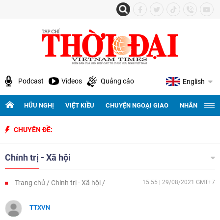
Podcast
Videos
Quảng cáo
English
HỮU NGHỊ
VIỆT KIỀU
CHUYỆN NGOẠI GIAO
NHÂN QUYỀN 
CHUYÊN ĐỀ:
K
Chính trị - Xã hội
Trang chủ
Chính trị - Xã hội
15:55 | 29/08/2021 GMT+7
TTXVN