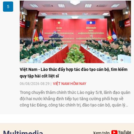
đổi về định hướng triển khai Dự án "Mở rộng Thương mại
Nông nghiệp và An toàn thực phẩm Hoa Kỳ - Việt Nam",
hướng tới thúc đẩy chuyển đổi số, hiện đại hóa nông nghiệp
và mở rộng hợp tác phát triển giữa hai nước.
Việt Nam - Lào thúc đẩy hợp tác đào tạo cán bộ, tìm kiếm
quy tập hài cốt liệt sĩ
06/08/2026 08:29
VIỆT NAM HÔM NAY
Trong chuyến thăm chính thức Lào ngày 5/8, lãnh đạo quân
đội hai nước khẳng định tiếp tục tăng cường phối hợp về
công tác Đảng, công tác chính trị, đào tạo cán bộ, quản lý
biên giới và tìm kiếm, quy tập hài cốt liệt sĩ, góp phần làm
sâu sắc hơn quan hệ hữu nghị đặc biệt Việt Nam - Lào.
Multimedia
Xem trên