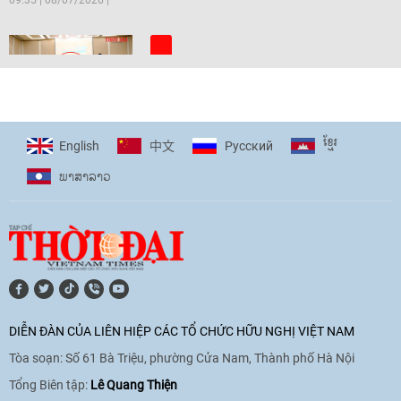
09:35
|
08/07/2026
[Video] Trẻ em Đông Á cùng kiến tạo
giải pháp cho những thách thức chung
17:44
|
27/06/2026
ខ្មែរ
English
Pусский
中文
ພາ​ສາ​ລາວ
[Video] Âm nhạc flamenco gắn kết văn
hoá Việt Nam - Tây Ban Nha
11:10
|
17/06/2026
[Video] Trao tặng Kỷ niệm chương "Vì
hòa bình, hữu nghị giữa các dân tộc"
DIỄN ĐÀN CỦA LIÊN HIỆP CÁC TỔ CHỨC HỮU NGHỊ VIỆT NAM
cho Đại sứ Hungary tại Việt Nam
Tòa soạn: Số 61 Bà Triệu, phường Cửa Nam, Thành phố Hà Nội
17:25
|
13/06/2026
Tổng Biên tập:
Lê Quang Thiện