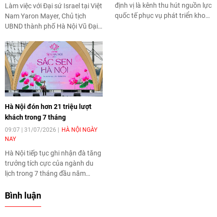
định vị là kênh thu hút nguồn lực
Làm việc với Đại sứ Israel tại Việt
quốc tế phục vụ phát triển khoa
Nam Yaron Mayer, Chủ tịch
học công nghệ, đổi mới sáng tạo
UBND thành phố Hà Nội Vũ Đại
và công nghiệp văn hóa, tạo
Thắng khẳng định thành phố sẽ
thêm động lực tăng trưởng và
tiếp tục mở rộng hợp tác với các
nâng cao năng lực cạnh tranh
đối tác Israel trong những lĩnh
của Thủ đô.
vực có thế mạnh như trí tuệ
nhân tạo, an ninh mạng, đô thị
thông minh, chuyển đổi số và
nông nghiệp công nghệ cao, góp
Hà Nội đón hơn 21 triệu lượt
phần tạo thêm động lực cho quá
khách trong 7 tháng
trình phát triển của Thủ đô.
09:07 | 31/07/2026
HÀ NỘI NGÀY
NAY
Hà Nội tiếp tục ghi nhận đà tăng
trưởng tích cực của ngành du
lịch trong 7 tháng đầu năm
2026 khi đón khoảng 21,16 triệu
lượt khách, tăng 15% so với
Bình luận
cùng kỳ năm trước. Tổng thu từ
khách du lịch ước đạt 86.470 tỷ