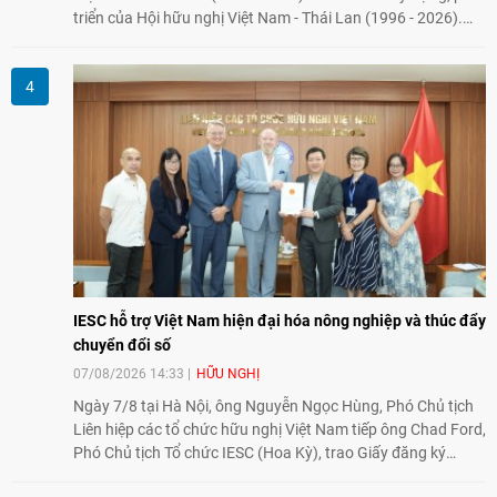
triển của Hội hữu nghị Việt Nam - Thái Lan (1996 - 2026).
Trong dòng chảy quan hệ hai nước, Hội đã kiên trì vun đắp
tình hữu nghị, đồng thời từng bước mở rộng hoạt động từ
giao lưu truyền thống sang kết nối địa phương, doanh
nghiệp, giáo dục, văn hóa và thế hệ trẻ, góp phần tăng
cường sự hiểu biết và hợp tác giữa nhân dân hai nước.
IESC hỗ trợ Việt Nam hiện đại hóa nông nghiệp và thúc đẩy
chuyển đổi số
07/08/2026 14:33
HỮU NGHỊ
Ngày 7/8 tại Hà Nội, ông Nguyễn Ngọc Hùng, Phó Chủ tịch
Liên hiệp các tổ chức hữu nghị Việt Nam tiếp ông Chad Ford,
Phó Chủ tịch Tổ chức IESC (Hoa Kỳ), trao Giấy đăng ký
thành lập Văn phòng Đại diện của IESC tại Việt Nam và trao