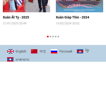
[Video] Đối ngoại nhân dân Thủ đô
hướng tới kết nối hiệu quả nguồn lực
người Việt Nam ở nước ngoài
Xuân Ất Tỵ - 2025
Xuân Giáp Thìn - 2024
16:58
|
10/06/2026
21/01/2025 20:49
13/02/2024 20:02
[Video] Plan International đồng hành
cùng thanh thiếu nhi tiên phong ứng
ខ្មែរ
English
Pусский
中文
phó với biến đổi khí hậu
ພາ​ສາ​ລາວ
17:07
|
09/06/2026
[Video] Lào dành ưu tiên hàng đầu cho
quan hệ với Việt Nam
11:01
|
09/06/2026
DIỄN ĐÀN CỦA LIÊN HIỆP CÁC TỔ CHỨC HỮU NGHỊ VIỆT NAM