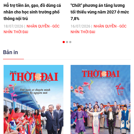
Hỗ trợ tiền ăn, gạo, đồ dùng cá
"Chốt" phương án tăng lương
nhân cho học sinh trường phổ
tối thiểu vùng năm 2027 ở mức
thông nội trú
7,8%
[Video] Trao tặng Kỷ niệm chương "Vì
hòa bình, hữu nghị giữa các dân tộc"
18/07/2026
NHÂN QUYỀN - GÓC
16/07/2026
NHÂN QUYỀN - GÓC
NHÌN THỜI ĐẠI
NHÌN THỜI ĐẠI
cho Đại sứ Hungary tại Việt Nam
17:25
|
13/06/2026
Bản in
[Video] Nhân dân Việt Nam luôn trân
trọng tình cảm của nước Nga
08:02
|
13/06/2026
Video: Cơ hội giao lưu quốc tế cho học
sinh Việt Nam tại trại hè Artek
14:41
|
12/06/2026