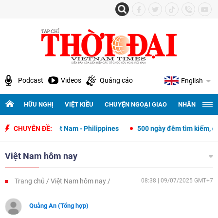
Podcast
Videos
Quảng cáo
English
HỮU NGHỊ
VIỆT KIỀU
CHUYỆN NGOẠI GIAO
NHÂN QUYỀN 
giao Việt Nam - Philippines
CHUYÊN ĐỀ:
500 ngày đêm tìm kiếm, quy tập và xác 
Việt Nam hôm nay
Trang chủ
Việt Nam hôm nay
08:38 | 09/07/2025 GMT+7
Quảng An (Tổng hợp)