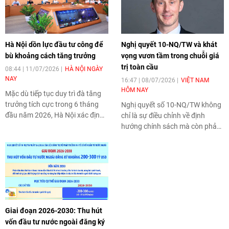
Hà Nội dồn lực đầu tư công để
Nghị quyết 10-NQ/TW và khát
bù khoảng cách tăng trưởng
vọng vươn tầm trong chuỗi giá
trị toàn cầu
08:44 | 11/07/2026
HÀ NỘI NGÀY
NAY
16:47 | 08/07/2026
VIỆT NAM
HÔM NAY
Mặc dù tiếp tục duy trì đà tăng
trưởng tích cực trong 6 tháng
Nghị quyết số 10-NQ/TW không
đầu năm 2026, Hà Nội xác định
chỉ là sự điều chỉnh về định
còn nhiều dư địa để hoàn thành
hướng chính sách mà còn phản
mục tiêu tăng trưởng đã đề ra.
ánh tham vọng đưa Việt Nam
Trong 6 tháng cuối năm, thành
tiến lên nấc thang cao hơn trong
phố sẽ tập trung tạo đột phá từ
chuỗi giá trị toàn cầu, theo ông
đầu tư công, triển khai đồng bộ
Richard Barnsley, Giám đốc cấp
các giải pháp nhằm thúc đẩy
cao toàn quốc, Khối Khách hàng
tăng trưởng, hoàn thành các
Doanh nghiệp, Ngân hàng HSBC
mục tiêu phát triển kinh tế - xã
Việt Nam.
Giai đoạn 2026-2030: Thu hút
hội năm 2026.
vốn đầu tư nước ngoài đăng ký