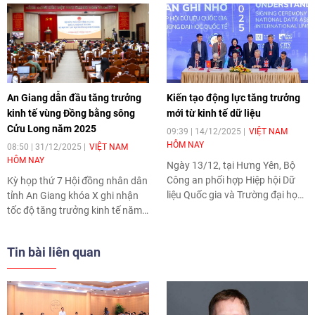
An Giang dẫn đầu tăng trưởng
Kiến tạo động lực tăng trưởng
kinh tế vùng Đồng bằng sông
mới từ kinh tế dữ liệu
Cửu Long năm 2025
09:39 | 14/12/2025
VIỆT NAM
HÔM NAY
08:50 | 31/12/2025
VIỆT NAM
HÔM NAY
Ngày 13/12, tại Hưng Yên, Bộ
Công an phối hợp Hiệp hội Dữ
Kỳ họp thứ 7 Hội đồng nhân dân
liệu Quốc gia và Trường đại học
tỉnh An Giang khóa X ghi nhận
Anh quốc Việt Nam tổ chức Hội
tốc độ tăng trưởng kinh tế năm
thảo quốc tế kinh tế dữ liệu với
2025 đạt 8,39%, dẫn đầu khu
chủ đề “Tư tưởng mới - Chính
vực Đồng bằng sông Cửu Long.
Tin bài liên quan
sách mới - Cơ hội mới”.
Địa phương đặt mục tiêu bứt
phá mạnh mẽ trong năm đầu
của nhiệm kỳ mới.