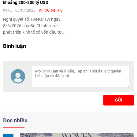
khoảng 200-300 tỷ USD
09:05 | 08/07/2026
INFOGRAPHIC
Nghị quyết số 10-NQ/TW ngày
8/6/2026 của Bộ Chính trị về
phát triển kinh tế có vốn đầu tư
nước ngoài đặt mục tiêu đến
năm 2030, phấn đấu đưa Việt
Bình luận
Nam thuộc nhóm dẫn đầu
ASEAN về môi trường đầu tư
kinh doanh, năng lực cạnh
tranh, đổi mới sáng tạo, chất
lượng dịch vụ công và năng lực
tiếp nhận các dự án đầu tư nước
ngoài chất lượng cao.
GỬI
Đọc nhiều