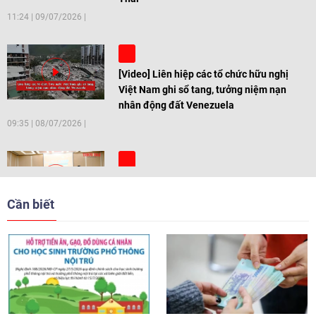
11:24
|
09/07/2026
[Video] Liên hiệp các tổ chức hữu nghị
Việt Nam ghi sổ tang, tưởng niệm nạn
nhân động đất Venezuela
09:35
|
08/07/2026
[Video] Trẻ em Đông Á cùng kiến tạo
giải pháp cho những thách thức chung
Cần biết
17:44
|
27/06/2026
[Video] Âm nhạc flamenco gắn kết văn
hoá Việt Nam - Tây Ban Nha
11:10
|
17/06/2026