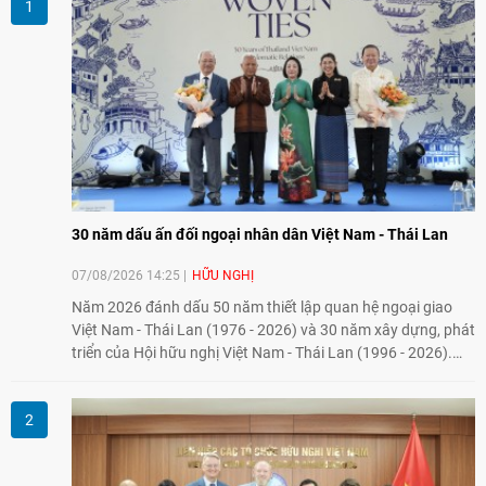
30 năm dấu ấn đối ngoại nhân dân Việt Nam - Thái Lan
07/08/2026 14:25
HỮU NGHỊ
Năm 2026 đánh dấu 50 năm thiết lập quan hệ ngoại giao
Việt Nam - Thái Lan (1976 - 2026) và 30 năm xây dựng, phát
triển của Hội hữu nghị Việt Nam - Thái Lan (1996 - 2026).
Trong dòng chảy quan hệ hai nước, Hội đã kiên trì vun đắp
tình hữu nghị, đồng thời từng bước mở rộng hoạt động từ
giao lưu truyền thống sang kết nối địa phương, doanh
nghiệp, giáo dục, văn hóa và thế hệ trẻ, góp phần tăng
cường sự hiểu biết và hợp tác giữa nhân dân hai nước.