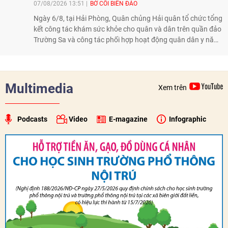
07/08/2026 13:51
BỜ CÕI BIỂN ĐẢO
Ngày 6/8, tại Hải Phòng, Quân chủng Hải quân tổ chức tổng
kết công tác khám sức khỏe cho quân và dân trên quần đảo
Trường Sa và công tác phối hợp hoạt động quân dân y năm
2026. Trong năm, 3 đoàn công tác với hơn 230 bác sĩ, dược
sĩ, điều dưỡng và kỹ thuật viên đã tham gia khám, tư vấn,
cấp thuốc, điều trị cho cán bộ, chiến sĩ và nhân dân trên
quần đảo.
Multimedia
Xem trên
Podcasts
Video
E-magazine
Infographic