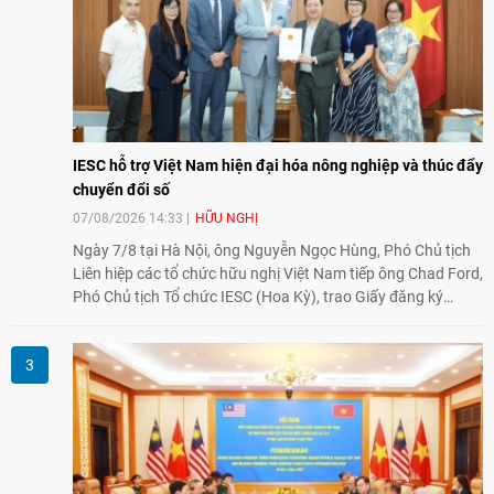
IESC hỗ trợ Việt Nam hiện đại hóa nông nghiệp và thúc đẩy
chuyển đổi số
07/08/2026 14:33
HỮU NGHỊ
Ngày 7/8 tại Hà Nội, ông Nguyễn Ngọc Hùng, Phó Chủ tịch
Liên hiệp các tổ chức hữu nghị Việt Nam tiếp ông Chad Ford,
Phó Chủ tịch Tổ chức IESC (Hoa Kỳ), trao Giấy đăng ký
thành lập Văn phòng Đại diện của IESC tại Việt Nam và trao
đổi về định hướng triển khai Dự án "Mở rộng Thương mại
Nông nghiệp và An toàn thực phẩm Hoa Kỳ - Việt Nam",
hướng tới thúc đẩy chuyển đổi số, hiện đại hóa nông nghiệp
và mở rộng hợp tác phát triển giữa hai nước.