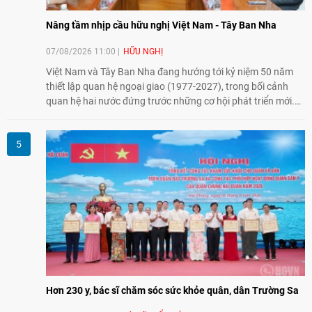
Nâng tầm nhịp cầu hữu nghị Việt Nam - Tây Ban Nha
07/08/2026 11:00
HỮU NGHỊ
Việt Nam và Tây Ban Nha đang hướng tới kỷ niệm 50 năm
thiết lập quan hệ ngoại giao (1977-2027), trong bối cảnh
quan hệ hai nước đứng trước những cơ hội phát triển mới.
Cùng với đối ngoại Đảng và ngoại giao Nhà nước, đối ngoại
nhân dân có vai trò quan trọng trong việc củng cố nền tảng
xã hội, tăng cường hiểu biết, tin cậy và gắn bó giữa nhân
dân hai nước.
Hơn 230 y, bác sĩ chăm sóc sức khỏe quân, dân Trường Sa