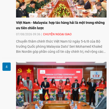
Việt Nam - Malaysia: hợp tác hàng hải là một trong những
ưu tiên chiến lược
07/08/2026 09:36
CHUYỆN NGOẠI GIAO
Chuyến thăm chính thức Việt Nam từ ngày 5-6/8 của Bộ
trưởng Quốc phòng Malaysia Dato’ Seri Mohamed Khaled
Bin Nordin góp phần củng cố tin cậy chính trị, mở rộng các
lĩnh vực hợp tác và thúc đẩy quan hệ quốc phòng Việt Nam -
Malaysia theo hướng ngày càng thực chất.