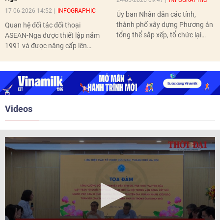
24-05-2026 09:47
INFOGRAPHIC
17-06-2026 14:52
INFOGRAPHIC
Ủy ban Nhân dân các tỉnh,
thành phố xây dựng Phương án
Quan hệ đối tác đối thoại
tổng thể sắp xếp, tổ chức lại
ASEAN-Nga được thiết lập năm
thôn, tổ dân phố hoàn thành
1991 và được nâng cấp lên
trước ngày 10/6/2026.
quan hệ Đối tác chiến lược năm
2018. Hai bên đã tổ chức 5 Hội
nghị Cấp cao vào các năm 2005,
2010, 2016, 2018, 2021.
Videos