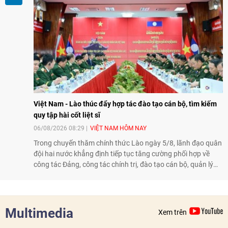
hướng tới thúc đẩy chuyển đổi số, hiện đại hóa nông nghiệp
và mở rộng hợp tác phát triển giữa hai nước.
Việt Nam - Lào thúc đẩy hợp tác đào tạo cán bộ, tìm kiếm
quy tập hài cốt liệt sĩ
06/08/2026 08:29
VIỆT NAM HÔM NAY
Trong chuyến thăm chính thức Lào ngày 5/8, lãnh đạo quân
đội hai nước khẳng định tiếp tục tăng cường phối hợp về
công tác Đảng, công tác chính trị, đào tạo cán bộ, quản lý
biên giới và tìm kiếm, quy tập hài cốt liệt sĩ, góp phần làm
sâu sắc hơn quan hệ hữu nghị đặc biệt Việt Nam - Lào.
Multimedia
Xem trên