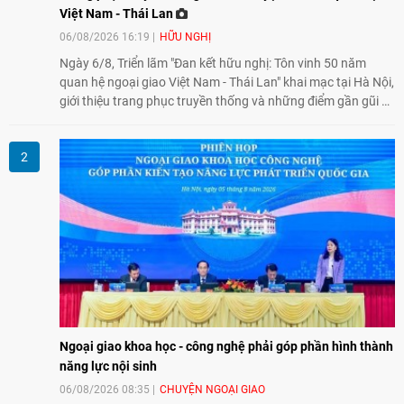
Việt Nam - Thái Lan
06/08/2026 16:19
HỮU NGHỊ
Ngày 6/8, Triển lãm "Đan kết hữu nghị: Tôn vinh 50 năm
quan hệ ngoại giao Việt Nam - Thái Lan" khai mạc tại Hà Nội,
giới thiệu trang phục truyền thống và những điểm gần gũi về
văn hóa giữa hai nước. Sự kiện cũng nhấn mạnh vai trò của
giao lưu nhân dân trong chặng đường nửa thế kỷ quan hệ
song phương.
Ngoại giao khoa học - công nghệ phải góp phần hình thành
năng lực nội sinh
06/08/2026 08:35
CHUYỆN NGOẠI GIAO