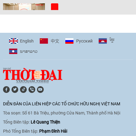
[Video] Trẻ em Đông Á cùng kiến tạo
giải pháp cho những thách thức chung
17:44
|
27/06/2026
ខ្មែរ
English
Pусский
中文
ພາ​ສາ​ລາວ
[Video] Âm nhạc flamenco gắn kết văn
hoá Việt Nam - Tây Ban Nha
11:10
|
17/06/2026
[Video] Trao tặng Kỷ niệm chương "Vì
hòa bình, hữu nghị giữa các dân tộc"
DIỄN ĐÀN CỦA LIÊN HIỆP CÁC TỔ CHỨC HỮU NGHỊ VIỆT NAM
cho Đại sứ Hungary tại Việt Nam
Tòa soạn: Số 61 Bà Triệu, phường Cửa Nam, Thành phố Hà Nội
17:25
|
13/06/2026
Tổng Biên tập:
Lê Quang Thiện
Phó Tổng Biên tập:
Phạm Đình Hải