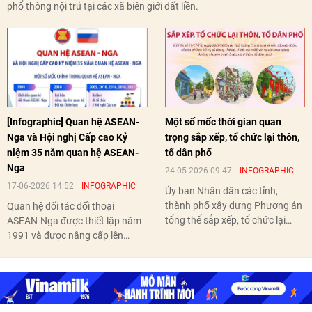
phổ thông nội trú tại các xã biên giới đất liền.
[Infographic] Quan hệ ASEAN-
Một số mốc thời gian quan
Nga và Hội nghị Cấp cao Kỷ
trọng sắp xếp, tổ chức lại thôn,
niệm 35 năm quan hệ ASEAN-
tổ dân phố
Nga
24-05-2026 09:47
INFOGRAPHIC
17-06-2026 14:52
INFOGRAPHIC
Ủy ban Nhân dân các tỉnh,
thành phố xây dựng Phương án
Quan hệ đối tác đối thoại
tổng thể sắp xếp, tổ chức lại
ASEAN-Nga được thiết lập năm
thôn, tổ dân phố hoàn thành
1991 và được nâng cấp lên
trước ngày 10/6/2026.
quan hệ Đối tác chiến lược năm
2018. Hai bên đã tổ chức 5 Hội
nghị Cấp cao vào các năm 2005,
2010, 2016, 2018, 2021.