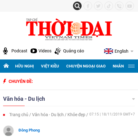
Podcast
Videos
Quảng cáo
English
HỮU NGHỊ
VIỆT KIỀU
CHUYỆN NGOẠI GIAO
NHÂN QUYỀN 
CHUYÊN ĐỀ:
Văn hóa - Du lịch
Trang chủ
Văn hóa - Du lịch
Khỏe đẹp
07:15 | 18/11/2019 GMT+7
Đông Phong