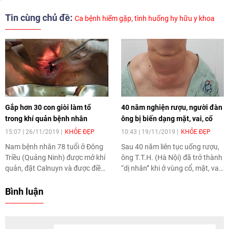
Tin cùng chủ đề:
Ca bệnh hiếm gặp, tình huống hy hữu y khoa
Gắp hơn 30 con giòi làm tổ
40 năm nghiện rượu, người đàn
trong khí quản bệnh nhân
ông bị biến dạng mặt, vai, cổ
15:07 | 26/11/2019
KHỎE ĐẸP
10:43 | 19/11/2019
KHỎE ĐẸP
Nam bệnh nhân 78 tuổi ở Đông
Sau 40 năm liên tục uống rượu,
Triều (Quảng Ninh) được mở khí
ông T.T.H. (Hà Nội) đã trở thành
quản, đặt Calnuyn và được điều
“dị nhân” khi ở vùng cổ, mặt, vai
trị tại nhà. Tuy nhiên do quá
có nhiều khối u mỡ xuất hiện.
trình vệ sinh không sạch sẽ nên
Các khối u này còn chèn ép lên
Bình luận
giòi đã làm tổ hàng chục con
khí quản khiến bệnh nhân khó
trong khí quản bệnh nhân.
thở, nuốt nghẹn.