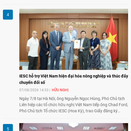
Trong dòng chảy quan hệ hai nước, Hội đã kiên trì vun đắp
tình hữu nghị, đồng thời từng bước mở rộng hoạt động từ
giao lưu truyền thống sang kết nối địa phương, doanh
nghiệp, giáo dục, văn hóa và thế hệ trẻ, góp phần tăng
cường sự hiểu biết và hợp tác giữa nhân dân hai nước.
IESC hỗ trợ Việt Nam hiện đại hóa nông nghiệp và thúc đẩy
chuyển đổi số
07/08/2026 14:33
HỮU NGHỊ
Ngày 7/8 tại Hà Nội, ông Nguyễn Ngọc Hùng, Phó Chủ tịch
Liên hiệp các tổ chức hữu nghị Việt Nam tiếp ông Chad Ford,
Phó Chủ tịch Tổ chức IESC (Hoa Kỳ), trao Giấy đăng ký
thành lập Văn phòng Đại diện của IESC tại Việt Nam và trao
đổi về định hướng triển khai Dự án "Mở rộng Thương mại
Nông nghiệp và An toàn thực phẩm Hoa Kỳ - Việt Nam",