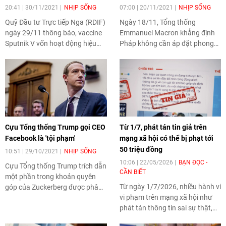
20:41 | 30/11/2021
NHỊP SỐNG
07:00 | 20/11/2021
NHỊP SỐNG
Quỹ Đầu tư Trực tiếp Nga (RDIF)
Ngày 18/11, Tổng thống
ngày 29/11 thông báo, vaccine
Emmanuel Macron khẳng định
Sputnik V vốn hoạt động hiệu
Pháp không cần áp đặt phong
quả trước biến thể mới Omicron
tỏa đối với những người chưa
của virus SARS-CoV-2 nhưng
tiêm vaccine ngừa COVID-19
hiện đơn vị này đang phát triển
như nhiều quốc gia châu Âu
một phiên bản vaccine khác để
khác.
tiêm tăng cường.
Cựu Tổng thống Trump gọi CEO
Từ 1/7, phát tán tin giả trên
Facebook là 'tội phạm'
mạng xã hội có thể bị phạt tới
50 triệu đồng
10:51 | 29/10/2021
NHỊP SỐNG
10:06 | 22/05/2026
BẠN ĐỌC -
Cựu Tổng thống Trump trích dẫn
CẦN BIẾT
một phần trong khoản quyên
Từ ngày 1/7/2026, nhiều hành vi
góp của Zuckerberg được phân
vi phạm trên mạng xã hội như
bổ cho các hệ thống bỏ phiếu ở
phát tán thông tin sai sự thật,
Pennsylvania, như bằng chứng
xuyên tạc, quảng cáo hàng hóa
về việc người sáng lập Facebook