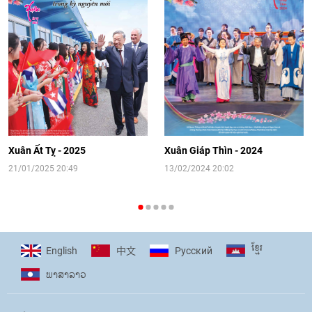
Video: Cơ hội giao lưu quốc tế cho học
sinh Việt Nam tại trại hè Artek
14:41
|
12/06/2026
[Video] Đối ngoại nhân dân Thủ đô
hướng tới kết nối hiệu quả nguồn lực
người Việt Nam ở nước ngoài
Xuân Ất Tỵ - 2025
Xuân Giáp Thìn - 2024
16:58
|
10/06/2026
21/01/2025 20:49
13/02/2024 20:02
[Video] Plan International đồng hành
cùng thanh thiếu nhi tiên phong ứng
ខ្មែរ
English
Pусский
中文
phó với biến đổi khí hậu
ພາ​ສາ​ລາວ
17:07
|
09/06/2026