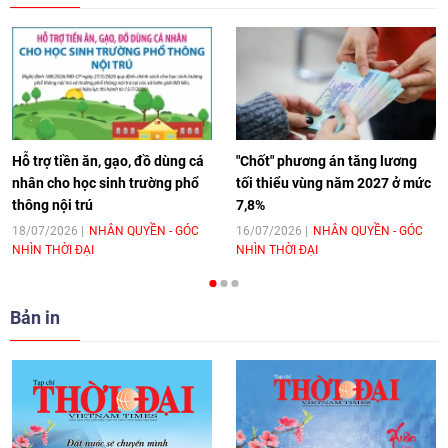
[Video] Âm nhạc flamenco gắn kết văn
hoá Việt Nam - Tây Ban Nha
11:10
|
17/06/2026
Hỗ trợ tiền ăn, gạo, đồ dùng cá
"Chốt" phương án tăng lương
nhân cho học sinh trường phổ
tối thiểu vùng năm 2027 ở mức
thông nội trú
7,8%
[Video] Trao tặng Kỷ niệm chương "Vì
hòa bình, hữu nghị giữa các dân tộc"
18/07/2026
NHÂN QUYỀN - GÓC
16/07/2026
NHÂN QUYỀN - GÓC
NHÌN THỜI ĐẠI
NHÌN THỜI ĐẠI
cho Đại sứ Hungary tại Việt Nam
17:25
|
13/06/2026
Bản in
[Video] Nhân dân Việt Nam luôn trân
trọng tình cảm của nước Nga
08:02
|
13/06/2026