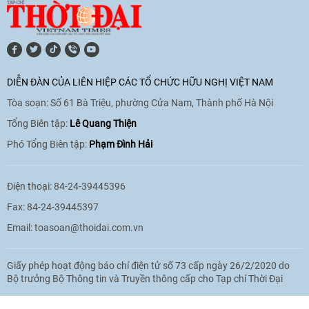
[Video] Lào dành ưu tiên hàng đầu cho
quan hệ với Việt Nam
11:01
|
09/06/2026
DIỄN ĐÀN CỦA LIÊN HIỆP CÁC TỔ CHỨC HỮU NGHỊ VIỆT NAM
Tòa soạn: Số 61 Bà Triệu, phường Cửa Nam, Thành phố Hà Nội
[Video] Doanh nghiệp Hoa Kỳ hỗ trợ
Việt Nam xác định danh tính người mất
Tổng Biên tập:
Lê Quang Thiện
tích trong chiến tranh
Phó Tổng Biên tập:
Phạm Đình Hải
20:38
|
02/06/2026
Điện thoại: 84-24-39445396
Fax: 84-24-39445397
Email:
toasoan@thoidai.com.vn
Giấy phép hoạt động báo chí điện tử số 73 cấp ngày 26/2/2020 do
Bộ trưởng Bộ Thông tin và Truyền thông cấp cho Tạp chí Thời Đại